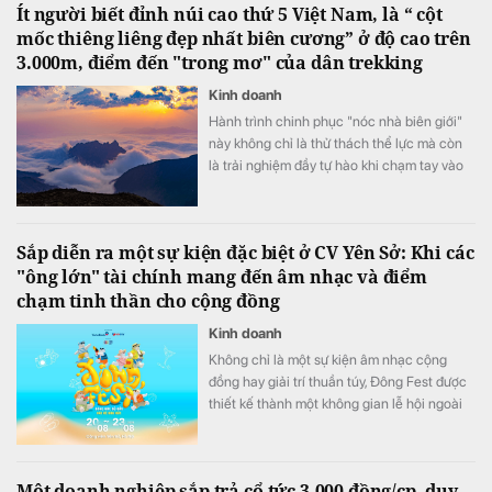
Ít người biết đỉnh núi cao thứ 5 Việt Nam, là “ cột
mốc thiêng liêng đẹp nhất biên cương” ở độ cao trên
3.000m, điểm đến "trong mơ" của dân trekking
Kinh doanh
Hành trình chinh phục "nóc nhà biên giới"
này không chỉ là thử thách thể lực mà còn
là trải nghiệm đầy tự hào khi chạm tay vào
cột mốc chủ quyền thiêng liêng giữa đại
ngàn Tây Bắc.
Sắp diễn ra một sự kiện đặc biệt ở CV Yên Sở: Khi các
"ông lớn" tài chính mang đến âm nhạc và điểm
chạm tinh thần cho cộng đồng
Kinh doanh
Không chỉ là một sự kiện âm nhạc cộng
đồng hay giải trí thuần túy, Đông Fest được
thiết kế thành một không gian lễ hội ngoài
trời đa trải nghiệm.
Một doanh nghiệp sắp trả cổ tức 3.000 đồng/cp, duy