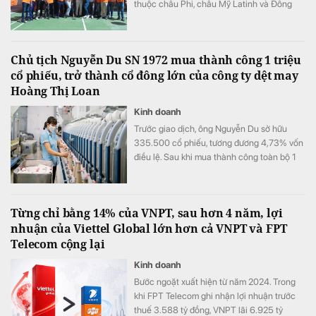
thuộc châu Phi, châu Mỹ Latinh và Đông
Nam Á.
Chủ tịch Nguyễn Du SN 1972 mua thành công 1 triệu
cổ phiếu, trở thành cổ đông lớn của công ty dệt may
Hoàng Thị Loan
Kinh doanh
Trước giao dịch, ông Nguyễn Du sở hữu
335.500 cổ phiếu, tương đương 4,73% vốn
điều lệ. Sau khi mua thành công toàn bộ 1
triệu cổ phiếu đã đăng ký, lượng cổ phiếu
nắm giữ của ông tăng lên 1.335.500 đơn vị,
tương ứng 18,81% vốn.
Từng chỉ bằng 14% của VNPT, sau hơn 4 năm, lợi
nhuận của Viettel Global lớn hơn cả VNPT và FPT
Telecom cộng lại
Kinh doanh
Bước ngoặt xuất hiện từ năm 2024. Trong
khi FPT Telecom ghi nhận lợi nhuận trước
thuế 3.588 tỷ đồng, VNPT lãi 6.925 tỷ