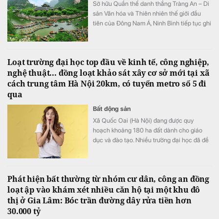
Sở hữu Quần thể danh thắng Tràng An – Di
sản Văn hóa và Thiên nhiên thế giới đầu
tiên của Đông Nam Á, Ninh Bình tiếp tục ghi
dấu ấn trên bản đồ du lịch quốc tế khi được
đề cử hạng mục "Điểm đến mới nổi hàng
đầu châu Á" tại World Travel Awards 2026.
Loạt trường đại học top đầu về kinh tế, công nghiệp,
nghệ thuật... đồng loạt khảo sát xây cơ sở mới tại xã
cách trung tâm Hà Nội 20km, có tuyến metro số 5 đi
qua
Bất động sản
Xã Quốc Oai (Hà Nội) đang được quy
hoạch khoảng 180 ha đất dành cho giáo
dục và đào tạo. Nhiều trường đại học đã đề
xuất đầu tư cơ sở mới tại khu vực này với
tổng nhu cầu khoảng 70-75 ha.
Phát hiện bất thường từ nhóm cư dân, công an đồng
loạt ập vào khám xét nhiều căn hộ tại một khu đô
thị ở Gia Lâm: Bóc trần đường dây rửa tiền hơn
30.000 tỷ