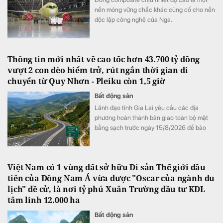
nền móng vững chắc khác củng cố cho nền
độc lập công nghệ của Nga.
Thông tin mới nhất về cao tốc hơn 43.700 tỷ đồng
vượt 2 con đèo hiểm trở, rút ngắn thời gian di
chuyển từ Quy Nhơn - Pleiku còn 1,5 giờ
Bất động sản
Lãnh đạo tỉnh Gia Lai yêu cầu các địa
phương hoàn thành bàn giao toàn bộ mặt
bằng sạch trước ngày 15/8/2026 để bảo
đảm tiến độ triển khai dự án đầu tư xây
dựng đường bộ cao tốc Quy Nhơn - Pleiku.
Việt Nam có 1 vùng đất sở hữu Di sản Thế giới đầu
tiên của Đông Nam Á vừa được "Oscar của ngành du
lịch" đề cử, là nơi tỷ phú Xuân Trường đầu tư KDL
tâm linh 12.000 ha
Bất động sản