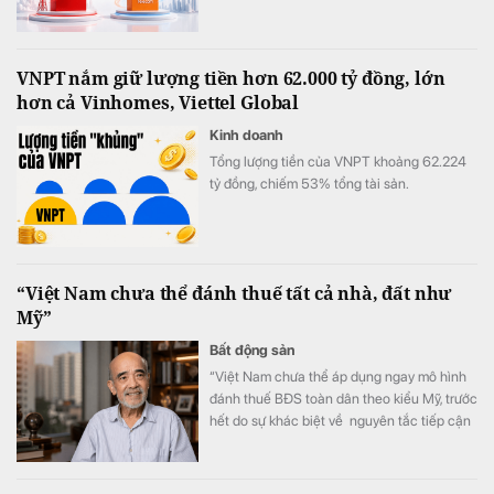
đồng, Viettel Global đạt tới 10.667 tỷ đồng
lợi nhuận trước thuế, tăng 175% so với năm
2023 và chính thức vượt qua VNPT.
VNPT nắm giữ lượng tiền hơn 62.000 tỷ đồng, lớn
hơn cả Vinhomes, Viettel Global
Kinh doanh
Tổng lượng tiền của VNPT khoảng 62.224
tỷ đồng, chiếm 53% tổng tài sản.
“Việt Nam chưa thể đánh thuế tất cả nhà, đất như
Mỹ”
Bất động sản
“Việt Nam chưa thể áp dụng ngay mô hình
đánh thuế BĐS toàn dân theo kiểu Mỹ, trước
hết do sự khác biệt về nguyên tắc tiếp cận
tài nguyên đất đai, từ đó dẫn tới sự khác
nhau căn bản về cơ cấu tiền lương”.