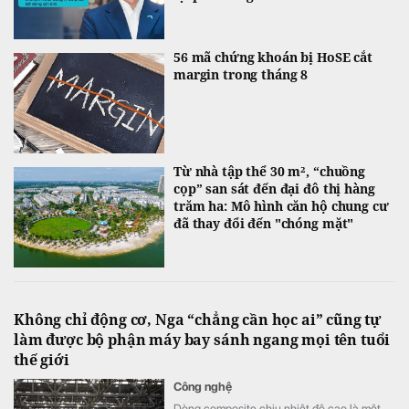
56 mã chứng khoán bị HoSE cắt
margin trong tháng 8
Từ nhà tập thể 30 m², “chuồng
cọp” san sát đến đại đô thị hàng
trăm ha: Mô hình căn hộ chung cư
đã thay đổi đến "chóng mặt"
Không chỉ động cơ, Nga “chẳng cần học ai” cũng tự
làm được bộ phận máy bay sánh ngang mọi tên tuổi
thế giới
Công nghệ
Dòng composite chịu nhiệt độ cao là một