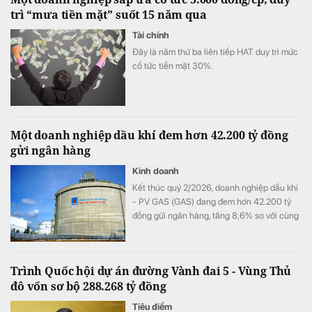
trì “mưa tiền mặt” suốt 15 năm qua
Tài chính
Đây là năm thứ ba liên tiếp HAT duy trì mức
cổ tức tiền mặt 30%.
Một doanh nghiệp dầu khí đem hơn 42.200 tỷ đồng
gửi ngân hàng
Kinh doanh
Kết thúc quý 2/2026, doanh nghiệp dầu khí
- PV GAS (GAS) đang đem hơn 42.200 tỷ
đồng gửi ngân hàng, tăng 8,6% so với cùng
kỳ song doanh thu từ hoạt động tài chính lại
bất ngờ sụt giảm.
Trình Quốc hội dự án đường Vành đai 5 - Vùng Thủ
đô vốn sơ bộ 288.268 tỷ đồng
Tiêu điểm