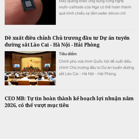
Máy quang khắc ứng dụng công nghệ
multi-cathode của Nga có thể hoàn thành
quá trình chiếu xạ tấm wafer silicon chỉ
trong khoảng 5 đến 7 phút, thay vì mất 2
tuần như trước đây, tương đương tốc độ xử
lý nhanh hơn tới 3.000 lần.
Đề xuất điều chỉnh Chủ trương đầu tư Dự án tuyến
đường sắt Lào Cai - Hà Nội - Hải Phòng
Tiêu điểm
Chính phủ vừa trình Quốc hội đề xuất điều
chỉnh Chủ trương đầu tư Dự án tuyến đường
sắt Lào Cai - Hà Nội - Hải Phòng.
CEO MB: Tự tin hoàn thành kế hoạch lợi nhuận năm
2026, có thể vượt mục tiêu
Tài chính
Dù đánh giá 6 tháng đầu năm là giai đoạn
nhiều thách thức đối với ngành tài chính và
nền kinh tế, Tổng Giám đốc MB Phạm Như