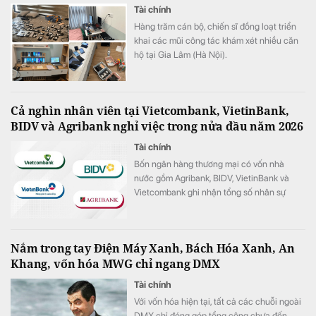
Tài chính
Hàng trăm cán bộ, chiến sĩ đồng loạt triển
khai các mũi công tác khám xét nhiều căn
hộ tại Gia Lâm (Hà Nội).
Cả nghìn nhân viên tại Vietcombank, VietinBank,
BIDV và Agribank nghỉ việc trong nửa đầu năm 2026
Tài chính
Bốn ngân hàng thương mại có vốn nhà
nước gồm Agribank, BIDV, VietinBank và
Vietcombank ghi nhận tổng số nhân sự
giảm hơn 1.100 người trong 6 tháng đầu
năm 2026.
Nắm trong tay Điện Máy Xanh, Bách Hóa Xanh, An
Khang, vốn hóa MWG chỉ ngang DMX
Tài chính
Với vốn hóa hiện tại, tất cả các chuỗi ngoài
DMX chỉ đóng góp tổng cộng chưa đến