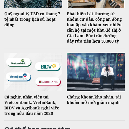
Quỹ ngoại tỷ USD có tháng 7
Phát hiện bất thường từ
tệ nhất trong lịch sử hoạt
nhóm cư dân, công an đồng
động
loạt ập vào khám xét nhiều
căn hộ tại một khu đô thị ở
Gia Lâm: Bóc trần đường
dây rửa tiền hơn 30.000 tỷ
Cả nghìn nhân viên tại
Chứng khoán khó nhằn, tài
Vietcombank, VietinBank,
khoản mở mới giảm mạnh
BIDV và Agribank nghỉ việc
trong nửa đầu năm 2026
Có thể bạn quan tâm