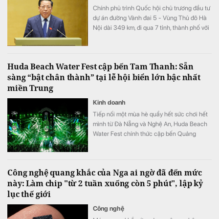
Chính phủ trình Quốc hội chủ trương đầu tư
dự án đường Vành đai 5 - Vùng Thủ đô Hà
Nội dài 349 km, đi qua 7 tỉnh, thành phố với
tổng vốn sơ bộ 288.268 tỷ đồng. Dự án
hướng tới mục tiêu kết nối đồng bộ hạ tầng,
mở rộng không gian phát triển cho toàn
Huda Beach Water Fest cập bến Tam Thanh: Sẵn
vùng.
sàng “bật chân thành” tại lễ hội biển lớn bậc nhất
miền Trung
Kinh doanh
Tiếp nối một mùa hè quẩy hết sức chơi hết
mình từ Đà Nẵng và Nghệ An, Huda Beach
Water Fest chính thức cập bến Quảng
trường biển Tam Thanh ngày 8 - 9/8.
Công nghệ quang khắc của Nga ai ngờ đã đến mức
này: Làm chip "từ 2 tuần xuống còn 5 phút", lập kỷ
lục thế giới
Công nghệ