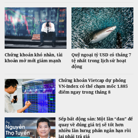
đầu vào liên tục neo cao đang chặn đứng đà giảm của thị trường.
Chứng khoán khó nhằn, tài
Quỹ ngoại tỷ USD có tháng 7
khoản mở mới giảm mạnh
tệ nhất trong lịch sử hoạt
động
Chứng khoán Vietcap dự phóng
VN-Index có thể chạm mốc 1.885
điểm ngay trong tháng 8
Sếp bất động sản: Một lần “đau” để
quay về đúng giá trị sẽ tốt hơn
nhiều lần hưng phấn ngắn hạn rồi
lại phải trả giá