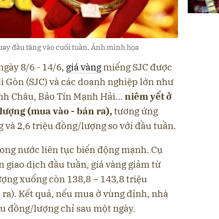
uay đầu tăng vào cuối tuần. Ảnh minh họa
ngày 8/6 - 14/6,
giá vàng
miếng SJC được
ài Gòn (SJC) và các doanh nghiệp lớn như
nh Châu, Bảo Tín Mạnh Hải...
niêm yết ở
lượng (mua vào - bán ra),
tương ứng
g và 2,6 triệu đồng/lượng so với đầu tuần.
rong nước liên tục biến động mạnh. Cụ
n giao dịch đầu tuần, giá vàng giảm từ
ượng xuống còn 138,8 – 143,8 triệu
ra). Kết quả, nếu mua ở vùng đỉnh, nhà
iệu đồng/lượng chỉ sau một ngày.