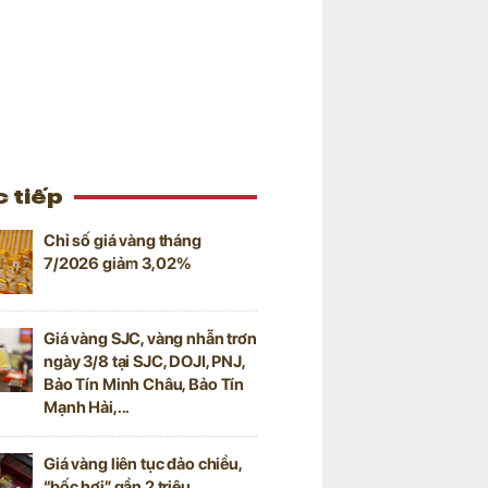
 tiếp
Chỉ số giá vàng tháng
7/2026 giảm 3,02%
Giá vàng SJC, vàng nhẫn trơn
ngày 3/8 tại SJC, DOJI, PNJ,
Bảo Tín Minh Châu, Bảo Tín
Mạnh Hải,...
Giá vàng liên tục đảo chiều,
“bốc hơi” gần 2 triệu