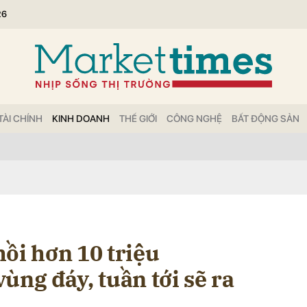
26
bình luận
TÀI CHÍNH
KINH DOANH
THẾ GIỚI
CÔNG NGHỆ
BẤT ĐỘNG SẢN
Hủy
G
ồi hơn 10 triệu
ùng đáy, tuần tới sẽ ra