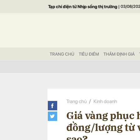
Tạp chí điện tử Nhịp sống thị trường
|
03/08/20
Gửi 
TRANG CHỦ
TIÊU ĐIỂM
THẨM ĐỊNH GIÁ
Trang chủ
Kinh doanh
Giá vàng phục h
đồng/lượng từ v
sao?