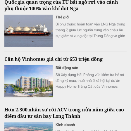
Quốc gia quan trọng của EU bất ngờ rơi vào cảnh
phụ thuộc 100% vào khí đốt Nga
Thế giới
Bỉ phụ thuộc hoàn toàn vào LNG Nga trong
tháng 7, giữa lúc nguồn cung vào châu Âu
sụt giảm vì xung đột tại Trung Đông và gián
đoạn vận tải qua eo biển Hormuz.
Căn hộ Vinhomes giá chỉ từ 653 triệu đồng
Bất động sản
Sở Xây dựng Hải Phòng vừa kiểm tra hồ sơ
đăng ký mua, thuê nhà ở xã hội tại dự án
Happy Home Tràng Cát của Vinhomes.
Theo kết quả rà soát, có 266 trường hợp
trong danh sách dự kiến chưa được hưởng
chính sách hỗ trợ về nhà ở, đất ở.
Hơn 2.300 nhân sự rời ACV trong nửa năm giữa cao
điểm đầu tư sân bay Long Thành
Kinh doanh