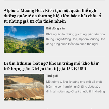
Alphora Muong Hoa: Kiến tạo một quần thể nghỉ
dưỡng quốc tế đa thương hiệu lớn bậc nhất châu Á
từ những giá trị của thiên nhiên
Bất động sản
Khởi nguồn từ những giá trị nguyên bản của
thung lũng Mường Hoa, Alphora Mường Hoa
đang từng bước kiến tạo quần thể nghỉ
dưỡng quốc tế đa thương hiệu lớn bậc nhất
châu Á, nơi quy tụ bộ sưu tập di sản tổ hợp
khách sạn, thương mại – dịch vụ đẳng cấp
Đi tìm lithium, bất ngờ khoan trúng mỏ 'kho báu'
quốc tế cùng hệ sinh thái thiên nhiên và
trữ lượng gần 2 triệu tấn, trị giá 152 tỷ USD
văn hóa được gìn giữ và phát huy bền vững.
Thế giới
Một công ty khai khoáng cho biết đã phát
hiện mỏ vonfram lớn nhất từng được xác
định tại nước này, với giá trị ước tính khoảng
152 tỷ USD.