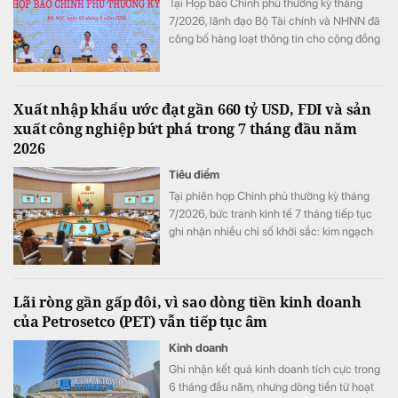
Tại Họp báo Chính phủ thường kỳ tháng
7/2026, lãnh đạo Bộ Tài chính và NHNN đã
công bố hàng loạt thông tin cho cộng đồng
doanh nghiệp: từ các gói cho vay ưu đãi lãi
suất, nới room vốn trung dài hạn cho tới
chính sách gia hạn thuế, tiền thuê đất, tạo
Xuất nhập khẩu ước đạt gần 660 tỷ USD, FDI và sản
đà bứt phá cho toàn nền kinh tế.
xuất công nghiệp bứt phá trong 7 tháng đầu năm
2026
Tiêu điểm
Tại phiên họp Chính phủ thường kỳ tháng
7/2026, bức tranh kinh tế 7 tháng tiếp tục
ghi nhận nhiều chỉ số khởi sắc: kim ngạch
xuất nhập khẩu đạt 659,6 tỷ USD (tăng
28,1%), vốn FDI đăng ký mới tăng 58% cùng
mức tăng trưởng công nghiệp cao nhất tính
Lãi ròng gần gấp đôi, vì sao dòng tiền kinh doanh
từ năm 2019 đến nay.
của Petrosetco (PET) vẫn tiếp tục âm
Kinh doanh
Ghi nhận kết quả kinh doanh tích cực trong
6 tháng đầu năm, nhưng dòng tiền từ hoạt