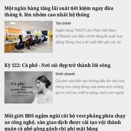
Một ngân hàng tăng lãi suất tiết kiệm ngay đầu
tháng 8, lên nhóm cao nhất hệ thống
Tài chính
Ngân hàng TMCP Lộc Phát Việt Nam
(LPBank) vừa điều chỉnh tăng lãi suất huy
động. Đáng chú ý, lãi suất tiền gửi các kỳ
hạn từ 6-25 tháng đồng loạt tăng 0,3 điểm
phần trăm ở cả kênh trực tuyến và tại quầy,
đưa lãi suất gửi online lên cao nhất
Kỳ 122: Cà phê - Nơi cái đẹp trở thành lối sống
7,3%/năm.
Kinh doanh
Cà phê vừa kiến tạo những dấu ấn văn hóa
riêng cho cộng đồng, vừa phản ánh những
giá trị mỹ học, triết lý sống, cách con người
gửi gắm tư duy và khát vọng kiến tạo đời
sống tốt đẹp hơn.
Môi giới BĐS ngậm ngùi cất bộ vest phẳng phiu chạy
xe công nghệ, sàn giao dịch được cải tạo vội thành
quán cà phê gồng gánh chi phí mặt bằng