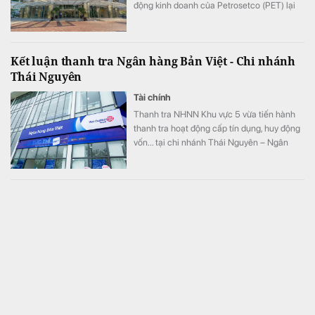
động kinh doanh của Petrosetco (PET) lại
âm hơn 1.050 tỷ đồng, gấp gần 4 lần đầu
năm, cho thấy doanh nghiệp đang phải đối
diện nhiều thách thức lớn.
Kết luận thanh tra Ngân hàng Bản Việt - Chi nhánh
Thái Nguyên
Tài chính
Thanh tra NHNN Khu vực 5 vừa tiến hành
thanh tra hoạt động cấp tín dụng, huy động
vốn... tại chi nhánh Thái Nguyên – Ngân
hàng TMCP Bản Việt.
Luật Phát triển đô thị: Cú hích thể chế mở đường
cho TP.HCM bứt phá
Bất động sản
Quốc hội khóa XVI sẽ xem xét, thảo luận và
dự kiến thông qua Luật Phát triển đô thị
ngay trong Kỳ họp không thường lệ lần thứ
nhất diễn ra từ ngày 3-24/8. Được kỳ vọng
là đạo luật mang tính đột phá về thể chế,