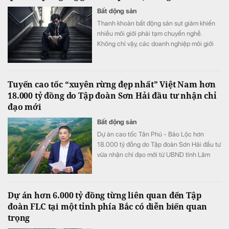
Bất động sản
Thanh khoản bất động sản sụt giảm khiến
nhiều môi giới phải tạm chuyển nghề.
Không chỉ vậy, các doanh nghiệp môi giới
niêm yết cũng bị giảm doanh thu so với thời
điểm thị trường “nóng” vào cuối năm ngoái.
Tuyến cao tốc “xuyên rừng đẹp nhất” Việt Nam hơn
18.000 tỷ đồng do Tập đoàn Sơn Hải đầu tư nhận chỉ
đạo mới
Bất động sản
Dự án cao tốc Tân Phú - Bảo Lộc hơn
18.000 tỷ đồng do Tập đoàn Sơn Hải đầu tư
vừa nhận chỉ đạo mới từ UBND tỉnh Lâm
Đồng nhằm đẩy nhanh tiến độ thi công và
giải phóng mặt bằng.
Dự án hơn 6.000 tỷ đồng từng liên quan đến Tập
đoàn FLC tại một tỉnh phía Bắc có diễn biến quan
trọng