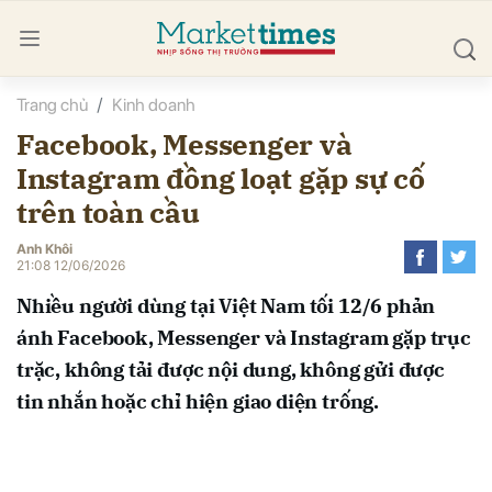
Trang chủ
Kinh doanh
bình luận
Facebook, Messenger và
Instagram đồng loạt gặp sự cố
trên toàn cầu
Anh Khôi
21:08 12/06/2026
Nhiều người dùng tại Việt Nam tối 12/6 phản
Hủy
G
ánh Facebook, Messenger và Instagram gặp trục
trặc, không tải được nội dung, không gửi được
tin nhắn hoặc chỉ hiện giao diện trống.