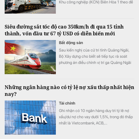
Khu công nghiệp (KCN) Biên Hòa 1 theo đề
án chuyển đổi khu công nghiệp thành khu
đô thị - thương mại - dịch vụ và cải thiện
môi trường của tỉnh Đồng Nai.
Siêu đường sắt tốc độ cao 350km/h đi qua 15 tỉnh
thành, vốn đầu tư 67 tỷ USD có diễn biến mới
Bất động sản
Sau kiến nghị của cử tri tỉnh Quảng Ngãi,
Bộ Xây dựng cho biết sẽ tiếp tục rà soát
phương án điều chỉnh vị trí ga Quảng Ngãi
trong quá trình lập Báo cáo nghiên cứu khả
thi Dự án đường sắt tốc độ cao Bắc - Nam.
Những ngân hàng nào có tỷ lệ nợ xấu thấp nhất hiện
nay?
Tài chính
Ghi nhận có 10 ngân hàng duy trì tỷ lê nợ
xấu/dư nợ cho vay dưới 1,5%, trong đó thấp
nhất là Vietcombank, ACB,...