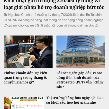
Kích hoạt gói tín dụng 220.000 tỷ đồng và
loạt giải pháp hỗ trợ doanh nghiệp bứt tốc
Tại Họp báo Chính phủ thường kỳ tháng 7/2026, lãnh đạo Bộ Tài chính
và NHNN đã công bố hàng loạt thông tin cho cộng đồng doanh nghiệp:
từ các gói cho vay ưu đãi lãi suất, nới room vốn trung dài hạn cho tới
chính sách gia hạn thuế, tiền thuê đất, tạo đà bứt phá cho toàn nền kinh
tế.
Chứng khoán đón sự kiện
Lãi ròng gần gấp đôi, vì sao
quan trọng trong tháng 9,
dòng tiền kinh doanh của
chuyên gia nói gì?
Petrosetco (PET) vẫn "chìm"
sâu?
Thị trường hàng hóa ngày 4/8: Cao
su khởi sắc, heo hơi giảm nhẹ