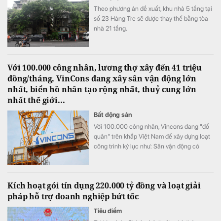
Theo phương án đề xuất, khu nhà 5 tầng tại
số 23 Hàng Tre sẽ được thay thế bằng tòa
nhà 21 tầng.
Với 100.000 công nhân, lương thợ xây đến 41 triệu
đồng/tháng, VinCons đang xây sân vận động lớn
nhất, biển hồ nhân tạo rộng nhất, thuỷ cung lớn
nhất thế giới...
Bất động sản
Với 100.000 công nhân, Vincons đang "đổ
quân" trên khắp Việt Nam để xây dựng loạt
công trình kỷ lục như: Sân vận động có
nhiều chỗ ngồi nhất, biển hồ nhân tạo rộng
nhất, thuỷ cung lớn nhất thế giới...
Kích hoạt gói tín dụng 220.000 tỷ đồng và loạt giải
pháp hỗ trợ doanh nghiệp bứt tốc
Tiêu điểm