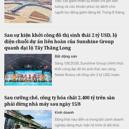
Việc cắt giảm nhân sự khiến chi phí tiền
lương và các khoản phúc lợi dành cho
người lao động giảm đáng kể. Trong 6 tháng
đầu năm, khoản mục này còn khoảng 1.900
tỷ đồng, thấp hơn khoảng 300 tỷ đồng so
với cùng kỳ năm trước.
Sau sự kiện khởi công đô thị sinh thái 2 tỷ USD, lộ
diện chuỗi dự án liên hoàn của Sunshine Group
quanh đại lộ Tây Thăng Long
Bất động sản
Sáng 1/8/2026, Sunshine Group chính thức
khởi công đại đô thị sinh thái ven sông
Noble Rivera với tổng vốn 2 tỷ USD, hoàn
thiện chuỗi dự án liên hoàn quy mô lớn mà
tập đoàn này đang triển khai gấp rút trên
trục đại lộ Tây Thăng Long.
Sau cưỡng chế, công ty hóa chất 2.400 tỷ trên sàn
phải dừng nhà máy sau ngày 15/8
Kinh doanh
Động thái này diễn ra trong bối cảnh doanh
nghiệp đang thực hiện lộ trình di dời khỏi