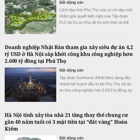
Bất động sản
Lãnh đạo tỉnh Phú Thọ vừa có chỉ đạo mới
nhằm giải quyết kiến nghị của Tập đoàn
FLC tại Dự án Khu đô thị sinh thái và thể
thao Việt Trì.
Doanh nghiệp Nhật Bản tham gia xây siêu dự án 4,2
tỷ USD ở Hà Nội sắp khởi công khu công nghiệp hơn
2.600 tỷ đồng tại Phú Thọ
Bất động sản
Tập đoàn Sumitomo (Nhật Bản) đang đẩy
nhanh kế hoạch đầu tư tại Phú Thọ với dự
án khu công nghiệp hơn 2.652 tỷ đồng, dự
kiến được cấp chứng nhận đầu tư vào cuối
tháng 8 và khởi công đầu tháng 11/2026.
Hà Nội tính xây tòa nhà 21 tầng thay thế chung cư
gần 40 năm tuổi có 3 mặt tiền tại “đất vàng” Hoàn
Kiếm
Bất động sản