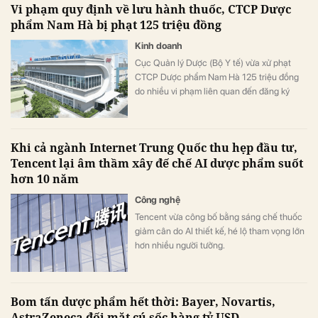
Vi phạm quy định về lưu hành thuốc, CTCP Dược
phẩm Nam Hà bị phạt 125 triệu đồng
Kinh doanh
Cục Quản lý Dược (Bộ Y tế) vừa xử phạt
CTCP Dược phẩm Nam Hà 125 triệu đồng
do nhiều vi phạm liên quan đến đăng ký
thay đổi, bổ sung thông tin thuốc trước khi
đưa sản phẩm lưu hành trên thị trường.
Khi cả ngành Internet Trung Quốc thu hẹp đầu tư,
Tencent lại âm thầm xây đế chế AI dược phẩm suốt
hơn 10 năm
Công nghệ
Tencent vừa công bố bằng sáng chế thuốc
giảm cân do AI thiết kế, hé lộ tham vọng lớn
hơn nhiều người tưởng.
Bom tấn dược phẩm hết thời: Bayer, Novartis,
AstraZeneca đối mặt cú sốc hàng tỷ USD