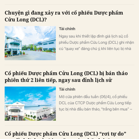
điều lệ.
Chuyện gì đang xảy ra với cổ phiếu Dược phẩm
Cửu Long (DCL)?
Tài chính
Ngay sau khi thiết lập đỉnh giá lịch sử, cổ
phiếu Dược phẩm Cửu Long (DCL) ghi nhận
cú “quay xe” đáng chú ý, khi liên tục bị nhà
đầu tư bán tháo - “lao dốc” thẳng đứng,
“bốc hơi” gần 24% thị giá chỉ sau 4 phiên
giao dịch gần nhất.
Cổ phiếu Dược phẩm Cửu Long (DCL) bị bán tháo
phiên thứ 2 liên tiếp, ngay sau đỉnh lịch sử
Tài chính
Mở cửa phiên đầu tuần (06/4), cổ phiếu
DCL của CTCP Dược phẩm Cửu Long tiếp
tục bị nhà đầu bán tháo, “trắng bên mua” –
dư mua sàn hàng trăm nghìn đơn vị.
Cổ phiếu Dược phẩm Cửu Long (DCL) “rơi tự do”