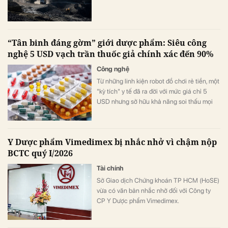
“Tân binh đáng gờm” giới dược phẩm: Siêu công
nghệ 5 USD vạch trần thuốc giả chính xác đến 90%
Công nghệ
Từ những linh kiện robot đồ chơi rẻ tiền, một
"kỳ tích" y tế đã ra đời với mức giá chỉ 5
USD nhưng sở hữu khả năng soi thấu mọi
thủ đoạn làm giả dược phẩm tinh vi nhất
hiện nay.
Y Dược phẩm Vimedimex bị nhắc nhở vì chậm nộp
BCTC quý I/2026
Tài chính
Sở Giao dịch Chứng khoán TP HCM (HoSE)
vừa có văn bản nhắc nhở đối với Công ty
CP Y Dược phẩm Vimedimex.