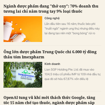
Ngành dược phẩm đang "thở oxy": 70% doanh thu
tương lai chỉ nằm trong tay 9% loại thuốc
Công nghệ
Lần đầu tiên sau 16 năm, thuốc béo phì
"truất ngôi" ngành ung thư, nhưng điều này
lại đang tạo nên một “bong bóng” rủi ro
trong ngành dược.
Ông lớn dược phẩm Trung Quốc chi 6.000 tỷ đồng
thâu tóm Imexpharm
Kinh doanh
Lian SGP Holding Pte. Ltd. đã mua vào
104,5 triệu cổ phiếu IMP từ 109 nhà đầu tư,
qua đó sở hữu 67,87% vốn điều lệ
Imexpharm với giá ước tính gần 6.000 tỷ
đồng.
OpenAI tung vũ khí mới thách thức Google, tăng
tốc 15 năm chế tạo thuốc, ngành dược phẩm sắp