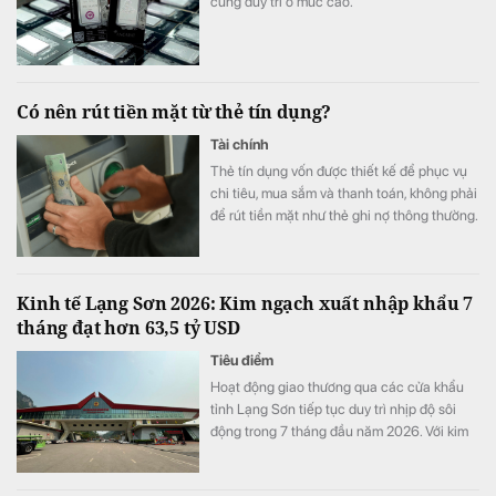
cùng duy trì ở mức cao.
Có nên rút tiền mặt từ thẻ tín dụng?
Tài chính
Thẻ tín dụng vốn được thiết kế để phục vụ
chi tiêu, mua sắm và thanh toán, không phải
để rút tiền mặt như thẻ ghi nợ thông thường.
Nhiều người vẫn xem đây là một khoản vay
nhanh trong lúc kẹt tiền mà không lường
trước chi phí thực sự phải trả. Trước khi sử
Kinh tế Lạng Sơn 2026: Kim ngạch xuất nhập khẩu 7
dụng dịch vụ này của thẻ tín dụng, người
tháng đạt hơn 63,5 tỷ USD
dùng cần lưu ý một số điều.
Tiêu điểm
Hoạt động giao thương qua các cửa khẩu
tỉnh Lạng Sơn tiếp tục duy trì nhịp độ sôi
động trong 7 tháng đầu năm 2026. Với kim
ngạch xuất nhập khẩu cán mốc 63,56 tỷ
USD (tăng 43,2% so với cùng kỳ) và doanh