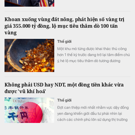
trữ Liên bang Mỹ (Fed) Kevin Warsh được
cho là sẽ tiếp tục theo đuổi chiến lược
truyền thông "nói ít, hành động nhiều".
Khoan xuống vùng đất nông, phát hiện số vàng trị
giá 355.000 tỷ đồng, lộ mục tiêu thăm dò 100 tấn
vàng
Thế giới
Một khu mỏ từng được khai thác thủ công
hơn 1 thế kỷ trước đang trở lại tâm điểm chú
ý, hé lộ mục tiêu thăm dò tương đương
khoảng 68-100 tấn vàng quy đổi.
Không phải USD hay NDT, một đồng tiền khác vừa
được 'vũ khí hoá'
Thế giới
Đợt can thiệp mới nhất nhằm vực dậy đồng
yen đang khiến giới đầu tư phải nhìn lại
cách các chính phủ lớn sử dụng thị trường
ngoại hối.