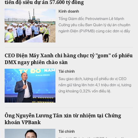
tiến độ siêu dự án 57.600 tỷ đồng
Kinh doanh
Tổng Giám đốc Petrovietnam Lê Mạnh
Cường yêu cầu Ban Quản lý dự án chuyên
ngành Điện (PVPMB) cùng các đơn vị đẩy
nhanh tiến độ các dự án điện Ô Môn III, Ô
Môn IV, bảo đảm đồng bộ toàn chuỗi, phát
huy tối đa hiệu quả nguồn khí Lô B.
CEO Điện Máy Xanh chi hàng chục tỷ "gom" cổ phiếu
DMX ngay phiên chào sàn
Tài chính
Sau giao dịch, lượng cổ phiếu do vị CEO
nắm giữ tăng lên hơn 4,1 triệu đơn vị, tương
ứng khoảng 0,32% vốn điều lệ.
Ông Nguyễn Lương Tân xin từ nhiệm tại Chứng
khoán VPBank
Tài chính