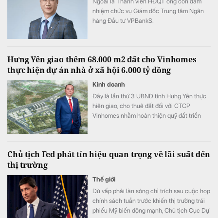
Ngoài là Thành viên HĐQT ông còn đảm
nhiệm chức vụ Giám đốc Trung tâm Ngân
hàng Đầu tư VPBankS.
Hưng Yên giao thêm 68.000 m2 đất cho Vinhomes
thực hiện dự án nhà ở xã hội 6.000 tỷ đồng
Kinh doanh
Đây là lần thứ 3 UBND tỉnh Hưng Yên thực
hiện giao, cho thuê đất đối với CTCP
Vinhomes nhằm hoàn thiện quỹ đất triển
khai dự án nhà ở xã hội Phố Hiến có tổng
vốn đầu tư khoảng 6.000 tỷ đồng.
Chủ tịch Fed phát tín hiệu quan trọng về lãi suất đến
thị trường
Thế giới
Dù vấp phải làn sóng chỉ trích sau cuộc họp
chính sách tuần trước khiến thị trường trái
phiếu Mỹ biến động mạnh, Chủ tịch Cục Dự