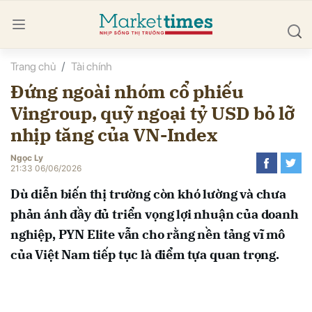
Trang chủ
Tài chính
bình luận
Đứng ngoài nhóm cổ phiếu
Vingroup, quỹ ngoại tỷ USD bỏ lỡ
nhịp tăng của VN-Index
Ngọc Ly
21:33 06/06/2026
Dù diễn biến thị trường còn khó lường và chưa
Hủy
G
phản ánh đầy đủ triển vọng lợi nhuận của doanh
nghiệp, PYN Elite vẫn cho rằng nền tảng vĩ mô
của Việt Nam tiếp tục là điểm tựa quan trọng.