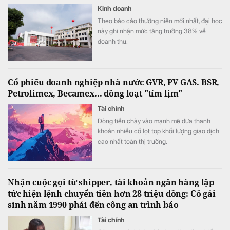
Kinh doanh
Theo báo cáo thường niên mới nhất, đại học
này ghi nhận mức tăng trưởng 38% về
doanh thu.
Cổ phiếu doanh nghiệp nhà nước GVR, PV GAS. BSR,
Petrolimex, Becamex... đồng loạt "tím lịm"
Tài chính
Dòng tiền chảy vào mạnh mẽ đưa thanh
khoản nhiều cổ lọt top khối lượng giao dịch
cao nhất toàn thị trường.
Nhận cuộc gọi từ shipper, tài khoản ngân hàng lập
tức hiện lệnh chuyển tiền hơn 28 triệu đồng: Cô gái
sinh năm 1990 phải đến công an trình báo
Tài chính