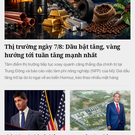
Thị trường ngày 7/8: Dầu bật tăng, vàng
hướng tới tuần tăng mạnh nhất
Tâm điểm thị trường tiếp tục xoay quanh căng thẳng địa chính trị tại
Trung Đông và báo cáo việc làm phi nông nghiệp (NFP) của Mỹ. Giá dầu
tăng trở lại do lo ngại về eo biển Hormuz, kéo theo nhiều mặt hàng
nguyên liệu khác phục hồi. Trong khi đó, vàng tiếp tục đi lên và hướng tới
tuần tăng mạnh nhất kể từ tháng 1.