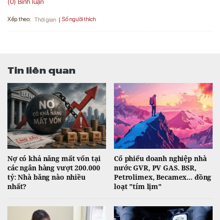
(0) Bình luận
Xếp theo:
Số người thích
Thời gian
Tin liên quan
Nợ có khả năng mất vốn tại
Cổ phiếu doanh nghiệp nhà
các ngân hàng vượt 200.000
nước GVR, PV GAS. BSR,
tỷ: Nhà băng nào nhiều
Petrolimex, Becamex... đồng
nhất?
loạt "tím lịm"