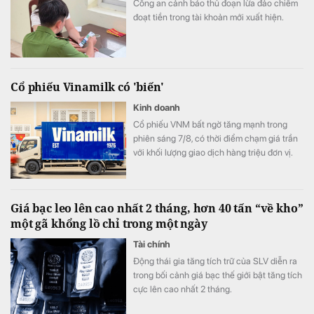
Công an cảnh báo thủ đoạn lừa đảo chiếm
đoạt tiền trong tài khoản mới xuất hiện.
Cổ phiếu Vinamilk có 'biến'
Kinh doanh
Cổ phiếu VNM bất ngờ tăng mạnh trong
phiên sáng 7/8, có thời điểm chạm giá trần
với khối lượng giao dịch hàng triệu đơn vị.
Diễn biến đáng chú ý xuất hiện trong bối
cảnh kết quả kinh doanh của Vinamilk ghi
nhận sự cải thiện tích cực.
Giá bạc leo lên cao nhất 2 tháng, hơn 40 tấn “về kho”
một gã khổng lồ chỉ trong một ngày
Tài chính
Động thái gia tăng tích trữ của SLV diễn ra
trong bối cảnh giá bạc thế giới bật tăng tích
cực lên cao nhất 2 tháng.