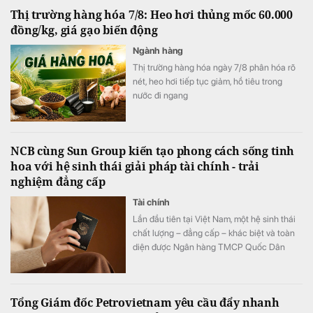
thu vận tải logistics tăng gần 20%.
Thị trường hàng hóa 7/8: Heo hơi thủng mốc 60.000
đồng/kg, giá gạo biến động
Ngành hàng
Thị trường hàng hóa ngày 7/8 phân hóa rõ
nét, heo hơi tiếp tục giảm, hồ tiêu trong
nước đi ngang
NCB cùng Sun Group kiến tạo phong cách sống tinh
hoa với hệ sinh thái giải pháp tài chính - trải
nghiệm đẳng cấp
Tài chính
Lần đầu tiên tại Việt Nam, một hệ sinh thái
chất lượng – đẳng cấp – khác biệt và toàn
diện được Ngân hàng TMCP Quốc Dân
(NCB) hợp tác cùng Sun Group kiến tạo, mở
ra chuẩn mực mới về phong cách sống, nơi
mỗi trải nghiệm đều được nâng tầm bằng
Tổng Giám đốc Petrovietnam yêu cầu đẩy nhanh
những đặc quyền cao nhất.