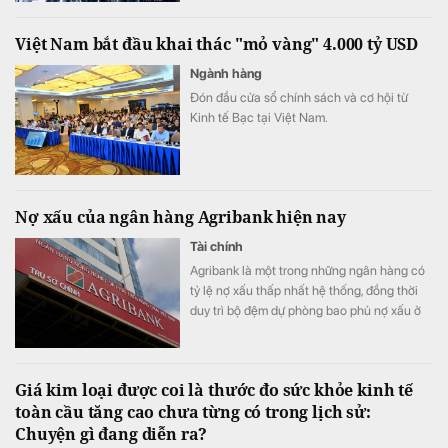
Việt Nam bắt đầu khai thác "mỏ vàng" 4.000 tỷ USD
Ngành hàng
Đón đầu cửa sổ chính sách và cơ hội từ
Kinh tế Bạc tại Việt Nam.
Nợ xấu của ngân hàng Agribank hiện nay
Tài chính
Agribank là một trong những ngân hàng có
tỷ lệ nợ xấu thấp nhất hệ thống, đồng thời
duy trì bộ đệm dự phòng bao phủ nợ xấu ở
top đầu.
Giá kim loại được coi là thước đo sức khỏe kinh tế
toàn cầu tăng cao chưa từng có trong lịch sử:
Chuyện gì đang diễn ra?