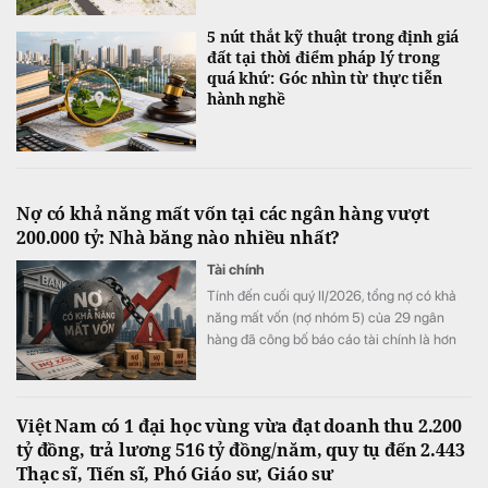
5 nút thắt kỹ thuật trong định giá
đất tại thời điểm pháp lý trong
quá khứ: Góc nhìn từ thực tiễn
hành nghề
Nợ có khả năng mất vốn tại các ngân hàng vượt
200.000 tỷ: Nhà băng nào nhiều nhất?
Tài chính
Tính đến cuối quý II/2026, tổng nợ có khả
năng mất vốn (nợ nhóm 5) của 29 ngân
hàng đã công bố báo cáo tài chính là hơn
202.200 tỷ đồng, tăng gần 10.800 tỷ đồng,
tương đương 6% so với cuối năm 2025.
Việt Nam có 1 đại học vùng vừa đạt doanh thu 2.200
tỷ đồng, trả lương 516 tỷ đồng/năm, quy tụ đến 2.443
Thạc sĩ, Tiến sĩ, Phó Giáo sư, Giáo sư