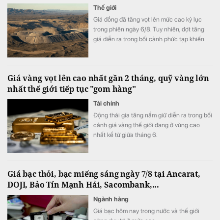
Thế giới
Giá đồng đã tăng vọt lên mức cao kỷ lục
trong phiên ngày 6/8. Tuy nhiên, đợt tăng
giá diễn ra trong bối cảnh phức tạp khiến
thước đo sức khỏe kinh tế đáng tin cậy này
khó đọc hơn.
Giá vàng vọt lên cao nhất gần 2 tháng, quỹ vàng lớn
nhất thế giới tiếp tục "gom hàng"
Tài chính
Động thái gia tăng nắm giữ diễn ra trong bối
cảnh giá vàng thế giới đang ở vùng cao
nhất kể từ giữa tháng 6.
Giá bạc thỏi, bạc miếng sáng ngày 7/8 tại Ancarat,
DOJI, Bảo Tín Mạnh Hải, Sacombank,...
Ngành hàng
Giá bạc hôm nay trong nước và thế giới