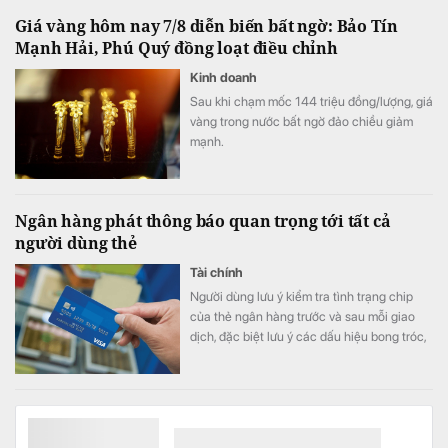
Thi công xây dựng Bất động sản & Khu đô
Giá vàng hôm nay 7/8 diễn biến bất ngờ: Bảo Tín
thị - Khu công nghiệp.
Mạnh Hải, Phú Quý đồng loạt điều chỉnh
Kinh doanh
Sau khi chạm mốc 144 triệu đồng/lượng, giá
vàng trong nước bất ngờ đảo chiều giảm
mạnh.
Ngân hàng phát thông báo quan trọng tới tất cả
người dùng thẻ
Tài chính
Người dùng lưu ý kiểm tra tình trạng chip
của thẻ ngân hàng trước và sau mỗi giao
dịch, đặc biệt lưu ý các dấu hiệu bong tróc,
nứt, lệch vị trí hoặc bất thường.
Cuba cắt giảm 92.000 việc làm: chuyện gì đang diễn
ra?