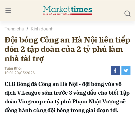
Trang chủ
Kinh doanh
bình luận
Đội bóng Công an Hà Nội liên tiếp
đón 2 tập đoàn của 2 tỷ phú làm
nhà tài trợ
Tuấn Khôi
19:01 20/05/2026
CLB Bóng đá Công an Hà Nội - đội bóng vừa vô
Hủy
G
địch V.League sớm trước 3 vòng đấu cho biết Tập
đoàn Vingroup của tỷ phú Phạm Nhật Vượng sẽ
đồng hành cùng đội bóng trong giai đoạn tới.