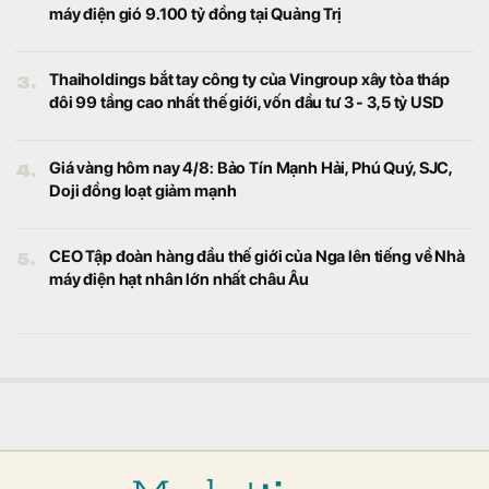
TP.HCM (UEH) được tổ chức theo từng lĩnh
vực đào tạo mũi nhọn, tạo nên hệ sinh thái
giáo dục đa ngành của nhà trường.
Mới nhất: 9 cổ phiếu "hot" có thể lọt rổ FTSE GEIS
trong kỳ nâng hạng tháng 9
Tài chính
Theo kịch bản của SSI Research, tổng dòng
vốn vào ròng có thể chạm mức 1,45 tỷ USD.
Khơi thông dự án tồn đọng, mở dư địa tăng trưởng
cho nền kinh tế
Kinh doanh
Sau khi Bộ Chính trị ban hành Kết luận số
24-KL/TW ngày 13/4/2026 về tiếp tục tháo
gỡ khó khăn, vướng mắc cho các dự án tồn
đọng kéo dài, nhiều địa phương trên cả