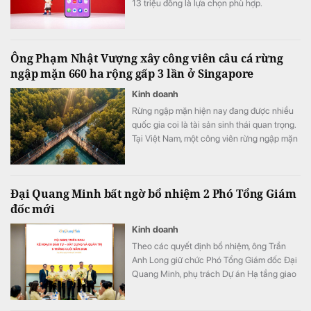
13 triệu đồng là lựa chọn phù hợp.
Ông Phạm Nhật Vượng xây công viên câu cá rừng
ngập mặn 660 ha rộng gấp 3 lần ở Singapore
Kinh doanh
Rừng ngập mặn hiện nay đang được nhiều
quốc gia coi là tài sản sinh thái quan trọng.
Tại Việt Nam, một công viên rừng ngập mặn
quy mô khoảng 800 ha đang được quy
hoạch trong đại đô thị Hạ Long Xanh,
Quảng Ninh.
Đại Quang Minh bất ngờ bổ nhiệm 2 Phó Tổng Giám
đốc mới
Kinh doanh
Theo các quyết định bổ nhiệm, ông Trần
Anh Long giữ chức Phó Tổng Giám đốc Đại
Quang Minh, phụ trách Dự án Hạ tầng giao
thông; ông Nguyễn Phi Hùng giữ chức Phó
Tổng Giám đốc Đại Quang Minh, phụ trách