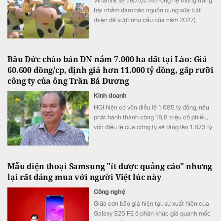
Vinamilk sẽ tiếp tục mở rộng hệ thống trang
trại nhằm đảm bảo nguồn cung sữa tươi
(hiện đã vượt nhu cầu của năm 2027).
Bầu Đức chào bán DN nắm 7.000 ha đất tại Lào: Giá
60.600 đồng/cp, định giá hơn 11.000 tỷ đồng, gấp rưỡi
công ty của ông Trần Bá Dương
Kinh doanh
HGI hiện có vốn điều lệ 1.685 tỷ đồng, nếu
phát hành thành công 18,8 triệu cổ phiếu,
vốn điều lệ của công ty sẽ tăng lên 1.873 tỷ
đồng.
Mẫu điện thoại Samsung "ít được quảng cáo" nhưng
lại rất đáng mua với người Việt lúc này
Công nghệ
Giữa cơn bão giá hiện tại, sự xuất hiện của
Galaxy S25 FE ở phân khúc giá quanh mốc