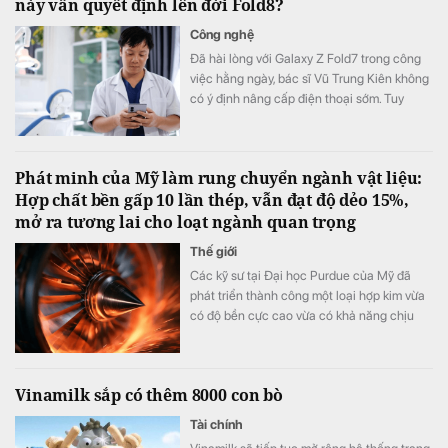
này vẫn quyết định lên đời Fold8?
Công nghệ
Đã hài lòng với Galaxy Z Fold7 trong công
việc hằng ngày, bác sĩ Vũ Trung Kiên không
có ý định nâng cấp điện thoại sớm. Tuy
nhiên, Galaxy Z Fold8 vẫn khiến anh quyết
định đặt cọc sớm sau khi ra mắt nhờ những
thay đổi đánh trúng nhu cầu sử dụng thực
Phát minh của Mỹ làm rung chuyển ngành vật liệu:
tế.
Hợp chất bền gấp 10 lần thép, vẫn đạt độ dẻo 15%,
mở ra tương lai cho loạt ngành quan trọng
Thế giới
Các kỹ sư tại Đại học Purdue của Mỹ đã
phát triển thành công một loại hợp kim vừa
có độ bền cực cao vừa có khả năng chịu
biến dạng tốt.
Vinamilk sắp có thêm 8000 con bò
Tài chính