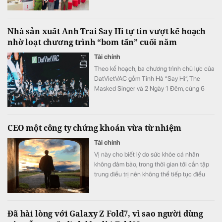
khoản vào.
Nhà sản xuất Anh Trai Say Hi tự tin vượt kế hoạch
nhờ loạt chương trình “bom tấn” cuối năm
Tài chính
Theo kế hoạch, ba chương trình chủ lực của
DatVietVAC gồm Tinh Hà “Say Hi”, The
Masked Singer và 2 Ngày 1 Đêm, cùng 6
concert đều được lên lịch phát sóng từ nửa
cuối năm.
CEO một công ty chứng khoán vừa từ nhiệm
Tài chính
Vị này cho biết lý do sức khỏe cá nhân
không đảm bảo, trong thời gian tới cần tập
trung điều trị nên không thể tiếp tục điều
hành.
Đã hài lòng với Galaxy Z Fold7, vì sao người dùng