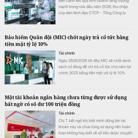
Bên cạnh kết quả kinh doanh tăng trưởng
mạnh trong nửa đầu năm 2026, thu nhập
của dàn lãnh đạo CTCP - Tổng Công ty
Phân bón Dầu khí Cà Mau (Đạm Cà Mau,
HoSE: DCM) cũng tăng vọt so với cùng kỳ
năm trước. Có lãnh đạo nhận thù lao hơn 4
Bảo hiểm Quân đội (MIC) chốt ngày trả cổ tức bằng
tỷ đồng chỉ sau 6 tháng, đặc biệt có trường
tiền mặt tỷ lệ 10%
hợp bình quân vượt 1 tỷ đồng mỗi tháng.
Tài chính
Ngày 26/8/2026 tới đây, MIC sẽ chốt danh
sách cổ đông để chi trả cổ tức cho năm tài
chính 2025 bằng tiền mặt với tỷ lệ 10%.
Một tài khoản ngân hàng chưa từng được sử dụng
bất ngờ có số dư 100 triệu đồng
Tài chính
Chị T. bất ngờ khi biết mình đứng tên tài
khoản này và chưa từng sử dụng nên hoàn
toàn không hay biết về số tiền được chuyển