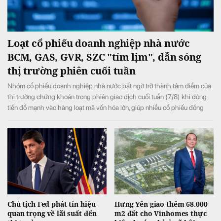
Loạt cổ phiếu doanh nghiệp nhà nước
BCM, GAS, GVR, SZC "tím lịm", dẫn sóng
thị trường phiên cuối tuần
Nhóm cổ phiếu doanh nghiệp nhà nước bất ngờ trở thành tâm điểm của
thị trường chứng khoán trong phiên giao dịch cuối tuần (7/8) khi dòng
tiền đổ mạnh vào hàng loạt mã vốn hóa lớn, giúp nhiều cổ phiếu đồng
loạt tăng kịch trần và đưa VN-Index đảo chiều tăng điểm sau khi mở cửa
trong sắc đỏ.
Chủ tịch Fed phát tín hiệu
Hưng Yên giao thêm 68.000
quan trọng về lãi suất đến
m2 đất cho Vinhomes thực