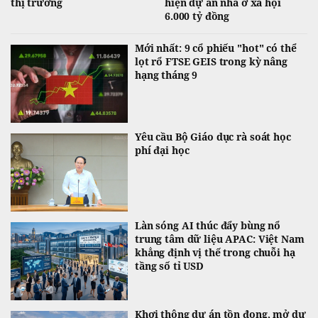
thị trường
hiện dự án nhà ở xã hội
6.000 tỷ đồng
Mới nhất: 9 cổ phiếu "hot" có thể
lọt rổ FTSE GEIS trong kỳ nâng
hạng tháng 9
Yêu cầu Bộ Giáo dục rà soát học
phí đại học
Làn sóng AI thúc đẩy bùng nổ
trung tâm dữ liệu APAC: Việt Nam
khẳng định vị thế trong chuỗi hạ
tầng số tỉ USD
Khơi thông dự án tồn đọng, mở dư