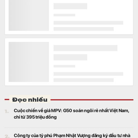
Thế giới
Đây là một trong những biện pháp của
Chính phủ Cuba vừa đưa ra trong thời gian
gần đây.
Chính phủ yêu cầu nâng tỷ lệ sở hữu Nhà nước tại
VietinBank lên tối thiểu 65%
Tài chính
Đây là một trong những nội dung tại Quyết
định số 40/2026/QĐ- TTg được Thủ tướng
Chính phủ ban hành.
Danh sách 4 trường đại học trực thuộc Đại học Kinh
tế TP.HCM
Kinh doanh
Bốn trường thành viên của Đại học Kinh tế