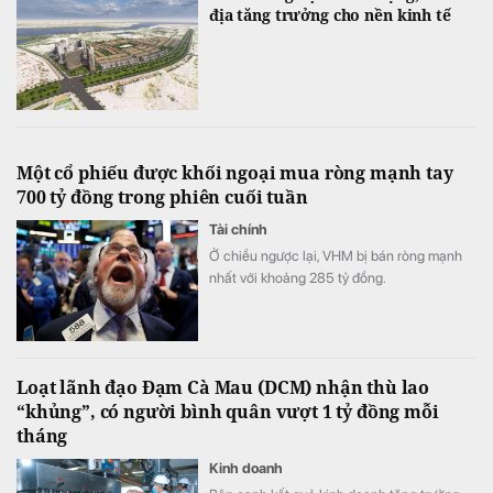
địa tăng trưởng cho nền kinh tế
Một cổ phiếu được khối ngoại mua ròng mạnh tay
700 tỷ đồng trong phiên cuối tuần
Tài chính
Ở chiều ngược lại, VHM bị bán ròng mạnh
nhất với khoảng 285 tỷ đồng.
Loạt lãnh đạo Đạm Cà Mau (DCM) nhận thù lao
“khủng”, có người bình quân vượt 1 tỷ đồng mỗi
tháng
Kinh doanh