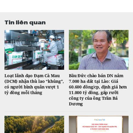
Tin liên quan
Loạt lãnh đạo Đạm Cà Mau
Bầu Đức chào bán DN nắm
(DCM) nhận thù lao “khủng”,
7.000 ha đất tại Lào: Giá
có người bình quân vượt 1
60.600 đồng/cp, định giá hơn
tỷ đồng mỗi tháng
11.000 tỷ đồng, gấp rưỡi
công ty của ông Trần Bá
Dương