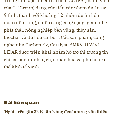
Trong lĩnh vực tín chỉ carbon, CCTPA (thành viên
của CT Group) đang xúc tiến các nhóm dự án tại
9 tỉnh, thành với khoảng 12 nhóm dự án liên
quan đến rừng, chiếu sáng công cộng, giảm nhẹ
phát thải, nông nghiệp bền vững, thủy sản,
biochar và dữ liệu carbon. Các sản phẩm, công
nghệ như CarbonFly, Catalyst, dMRV, UAV và
LiDAR được triển khai nhằm hỗ trợ thị trường tín
chỉ carbon minh bạch, chuẩn hóa và phù hợp xu
thế kinh tế xanh.
Bài liên quan
‘Ngồi’ trên gần 32 tỷ tấn ‘vàng đen’ nhưng vẫn thiếu