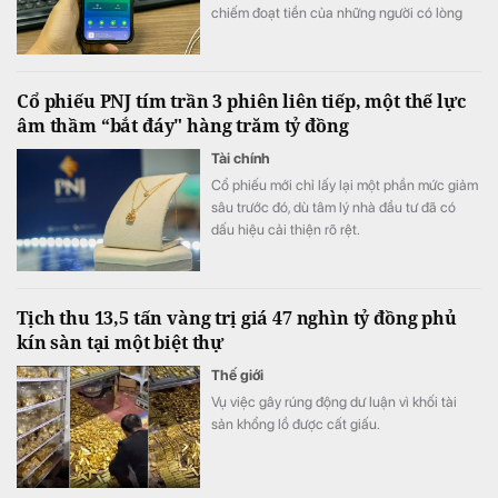
chiếm đoạt tiền của những người có lòng
hảo tâm.
Cổ phiếu PNJ tím trần 3 phiên liên tiếp, một thế lực
âm thầm “bắt đáy" hàng trăm tỷ đồng
Tài chính
Cổ phiếu mới chỉ lấy lại một phần mức giảm
sâu trước đó, dù tâm lý nhà đầu tư đã có
dấu hiệu cải thiện rõ rệt.
Tịch thu 13,5 tấn vàng trị giá 47 nghìn tỷ đồng phủ
kín sàn tại một biệt thự
Thế giới
Vụ việc gây rúng động dư luận vì khối tài
sản khổng lồ được cất giấu.