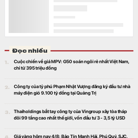
Hạ tầng điện cho đường sắt tốc độ cao Việt Nam:
Kinh nghiệm từ Trung Quốc cho thấy điều gì?
Kinh doanh
Tuyến đường sắt tốc độ cao Bắc - Nam
hoàn toàn có thể trở thành một “hành lang
năng lượng mới” của quốc gia.
AI không tạo cơ hội cho mọi doanh nghiệp: Vì sao
MSR thuộc nhóm hưởng lợi dài hạn?
Tiêu điểm
Không chỉ ghi nhận kết quả kinh doanh tăng
trưởng mạnh trong nửa đầu năm 2026,
Masan High-Tech Materials (UPCoM: MSR)
còn đang hưởng lợi từ một sự thay đổi mang
tính cấu trúc của thị trường vật liệu.
Phát hiện 103.000 tấn vàng, bạch kim trị giá 30.000 tỷ
đồng bị quên trong ngăn kéo