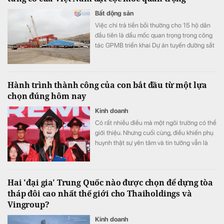
Bất động sản
Việc chi trả tiền bồi thường cho 15 hộ dân
đầu tiên là dấu mốc quan trọng trong công
tác GPMB triển khai Dự án tuyến đường sắt
tốc độ cao Hà Nội - Quảng Ninh theo kế
hoạch.
Hành trình thành công của con bắt đầu từ một lựa
chọn đúng hôm nay
Kinh doanh
Có rất nhiều điều mà một ngôi trường có thể
giới thiệu. Nhưng cuối cùng, điều khiến phụ
huynh thật sự yên tâm và tin tưởng vẫn là
những trải nghiệm của chính các gia đình
đã và đang đồng hành cùng VAS.
Hai 'đại gia' Trung Quốc nào được chọn để dựng tòa
tháp đôi cao nhất thế giới cho Thaiholdings và
Vingroup?
Kinh doanh