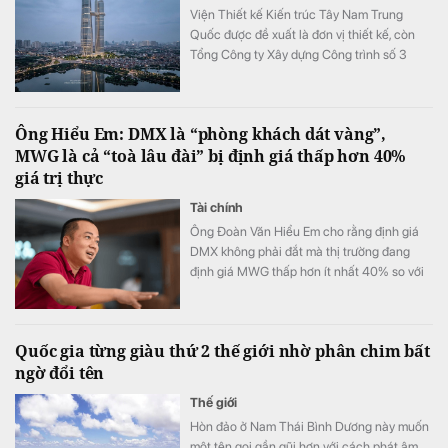
Viện Thiết kế Kiến trúc Tây Nam Trung
Quốc được đề xuất là đơn vị thiết kế, còn
Tổng Công ty Xây dựng Công trình số 3
Trung Quốc (CSCEC3) là tổng thầu thi
công.
Ông Hiểu Em: DMX là “phòng khách dát vàng”,
MWG là cả “toà lâu đài” bị định giá thấp hơn 40%
giá trị thực
Tài chính
Ông Đoàn Văn Hiểu Em cho rằng định giá
DMX không phải đắt mà thị trường đang
định giá MWG thấp hơn ít nhất 40% so với
giá trị thật mà MWG xứng đáng đạt được.
Quốc gia từng giàu thứ 2 thế giới nhờ phân chim bất
ngờ đổi tên
Thế giới
Hòn đảo ở Nam Thái Bình Dương này muốn
một tên gọi gần gũi hơn với cách phát âm