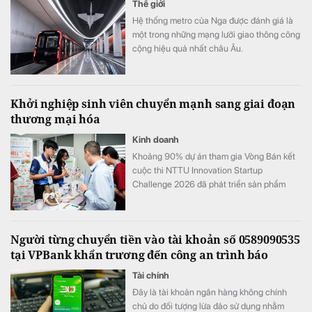
Thế giới
Hệ thống metro của Nga được đánh giá là
một trong những mạng lưới giao thông công
cộng hiệu quả nhất châu Âu.
Khởi nghiệp sinh viên chuyển mạnh sang giai đoạn
thương mại hóa
Kinh doanh
Khoảng 90% dự án tham gia Vòng Bán kết
cuộc thi NTTU Innovation Startup
Challenge 2026 đã phát triển sản phẩm
mẫu và tiến hành kiểm chứng với người
dùng.
Người từng chuyển tiền vào tài khoản số 0589090535
tại VPBank khẩn trương đến công an trình báo
Tài chính
Đây là tài khoản ngân hàng không chính
chủ do đối tượng lừa đảo sử dụng nhằm