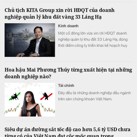
Chủ tịch KITA Group xin rời HĐQT của doanh
nghiệp quản lý khu đất vàng 33 Láng Hạ
Kinh doanh
Một cổ đông lớn vừa xin rời HĐQT doanh
nghiệp quản lý khu đất 33 Láng Hạ, đúng
thời điểm công ty triển khai kế hoạch huy
động thêm 150 tỷ đồng.
Hoa hậu Mai Phương Thúy từng xuất hiện tại những
doanh nghiệp nào?
Tài chính
Đây đều là những doanh nghiệp đầu ngành
trên sàn chứng khoán Việt Nam.
Siêu dự án đường sắt tốc độ cao hơn 5,6 tỷ USD chưa
từng có của Việt Nam đạt cộc mốc quan trọng