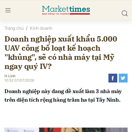
Trang chủ
Kinh doanh
bình luận
Doanh nghiệp xuất khẩu 5.000
UAV công bố loạt kế hoạch
"khủng", sẽ có nhà máy tại Mỹ
ngay quý IV?
H.Linh
10:52 07/07/2026
Hủy
G
Doanh nghiệp này đang đề xuất làm 3 nhà máy
trên diện tích rộng hàng trăm ha tại Tây Ninh.