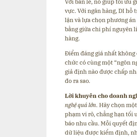
Với bán lẻ, nó giúp tối ưu
vực. Với ngân hàng, DI hỗ t
lận và lựa chọn phương án x
bằng giữa chi phí nguyên l
hàng.
Điểm đáng giá nhất không c
chức có cùng một “ngôn ng
giả định nào được chấp nhậ
đo ra sao.
Lời khuyên cho doanh ng
nghệ quá lớn.
Hãy chọn một 
phạm vi rõ, chẳng hạn tối 
báo nhu cầu. Mỗi quyết địn
dữ liệu được kiểm định, nh