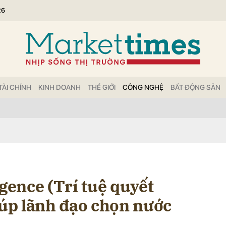
26
bình luận
TÀI CHÍNH
KINH DOANH
THẾ GIỚI
CÔNG NGHỆ
BẤT ĐỘNG SẢN
Hủy
G
igence (Trí tuệ quyết
iúp lãnh đạo chọn nước