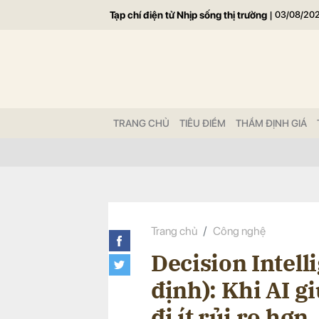
Tạp chí điện tử Nhịp sống thị trường
|
03/08/20
Gửi 
TRANG CHỦ
TIÊU ĐIỂM
THẨM ĐỊNH GIÁ
Trang chủ
Công nghệ
Decision Intell
định): Khi AI g
đi ít rủi ro hơn