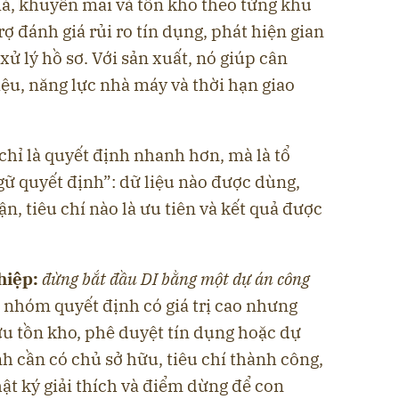
 giá, khuyến mãi và tồn kho theo từng khu
rợ đánh giá rủi ro tín dụng, phát hiện gian
ử lý hồ sơ. Với sản xuất, nó giúp cân
iệu, năng lực nhà máy và thời hạn giao
hỉ là quyết định nhanh hơn, mà là tổ
ữ quyết định”: dữ liệu nào được dùng,
n, tiêu chí nào là ưu tiên và kết quả được
hiệp:
đừng bắt đầu DI bằng một dự án công
nhóm quyết định có giá trị cao nhưng
ưu tồn kho, phê duyệt tín dụng hoặc dự
h cần có chủ sở hữu, tiêu chí thành công,
ật ký giải thích và điểm dừng để con