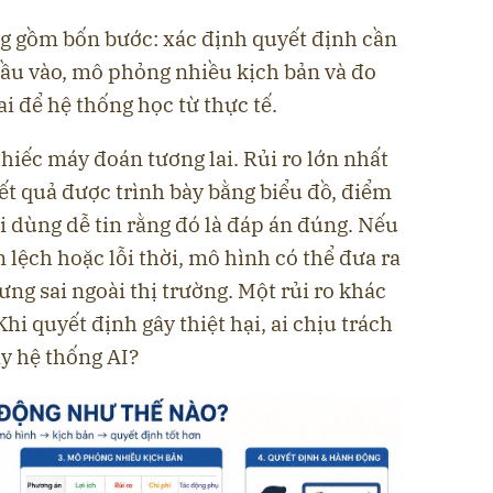
ng gồm bốn bước: xác định quyết định cần
đầu vào, mô phỏng nhiều kịch bản và đo
ai để hệ thống học từ thực tế.
hiếc máy đoán tương lai. Rủi ro lớn nhất
kết quả được trình bày bằng biểu đồ, điểm
 dùng dễ tin rằng đó là đáp án đúng. Nếu
n lệch hoặc lỗi thời, mô hình có thể đưa ra
ưng sai ngoài thị trường. Một rủi ro khác
hi quyết định gây thiệt hại, ai chịu trách
y hệ thống AI?