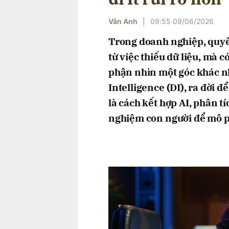
Vân Anh
|
09:55 09/06/2026
Trong doanh nghiệp, quyế
từ việc thiếu dữ liệu, mà c
phận nhìn một góc khác nh
Intelligence (DI), ra đời đ
là cách kết hợp AI, phân t
nghiệm con người để mô ph