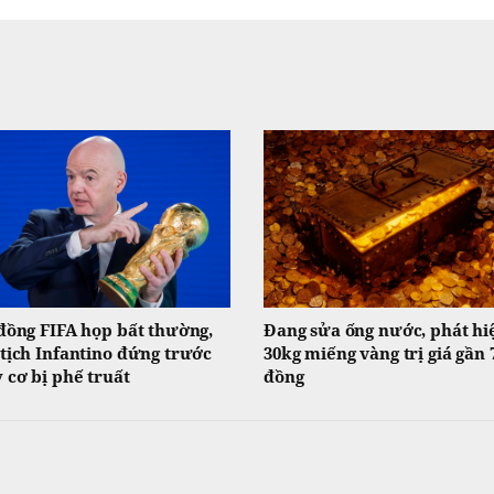
đồng FIFA họp bất thường,
Đang sửa ống nước, phát hi
tịch Infantino đứng trước
30kg miếng vàng trị giá gần 
 cơ bị phế truất
đồng