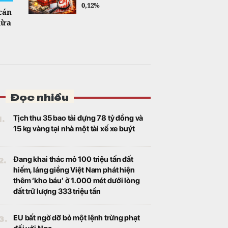
0,12%
cán
lừa
Đọc nhiều
1.
Tịch thu 35 bao tải đựng 78 tỷ đồng và
15 kg vàng tại nhà một tài xế xe buýt
2.
Đang khai thác mỏ 100 triệu tấn đất
hiếm, láng giềng Việt Nam phát hiện
thêm ‘kho báu’ ở 1.000 mét dưới lòng
đất trữ lượng 333 triệu tấn
3.
EU bất ngờ dỡ bỏ một lệnh trừng phạt