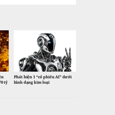
ện
Phát hiện 1 “cổ phiếu AI” dưới
70 tỷ
hình dạng kim loại