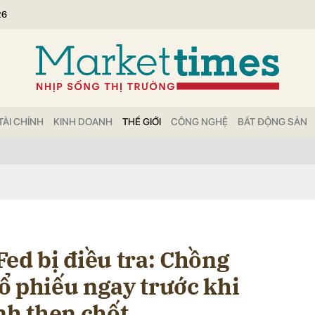
26
bình luận
TÀI CHÍNH
KINH DOANH
THẾ GIỚI
CÔNG NGHỆ
BẤT ĐỘNG SẢN
Hủy
G
ed bị điều tra: Chồng
ổ phiếu ngay trước khi
nh then chốt