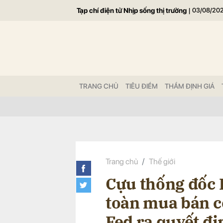
Tạp chí điện tử Nhịp sống thị trường
|
03/08/20
Gửi 
TRANG CHỦ
TIÊU ĐIỂM
THẨM ĐỊNH GIÁ
Trang chủ
Thế giới
Cựu thống đốc F
toàn mua bán c
Fed ra quyết đị