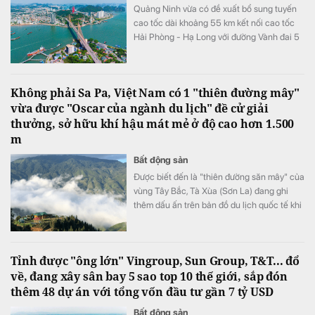
Quảng Ninh vừa có đề xuất bổ sung tuyến
cao tốc dài khoảng 55 km kết nối cao tốc
Hải Phòng - Hạ Long với đường Vành đai 5
- Vùng Thủ đô Hà Nội vào Quy hoạch mạng
lưới đường bộ quốc gia.
Không phải Sa Pa, Việt Nam có 1 "thiên đường mây"
vừa được "Oscar của ngành du lịch" đề cử giải
thưởng, sở hữu khí hậu mát mẻ ở độ cao hơn 1.500
m
Bất động sản
Được biết đến là "thiên đường săn mây" của
vùng Tây Bắc, Tà Xùa (Sơn La) đang ghi
thêm dấu ấn trên bản đồ du lịch quốc tế khi
lần đầu được đề cử ở hạng mục "Điểm đến
mới nổi hàng đầu châu Á" tại World Travel
Awards 2026.
Tỉnh được "ông lớn" Vingroup, Sun Group, T&T... đổ
về, đang xây sân bay 5 sao top 10 thế giới, sắp đón
thêm 48 dự án với tổng vốn đầu tư gần 7 tỷ USD
Bất động sản