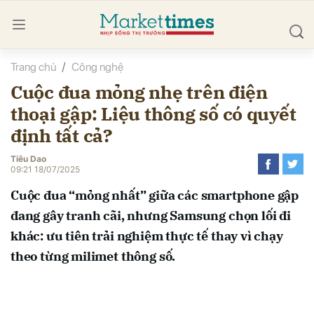
Trang chủ
Công nghệ
bình luận
Cuộc đua mỏng nhẹ trên điện
thoại gập: Liệu thông số có quyết
định tất cả?
Tiêu Dao
09:21 18/07/2025
Cuộc đua “mỏng nhất” giữa các smartphone gập
Hủy
G
đang gây tranh cãi, nhưng Samsung chọn lối đi
khác: ưu tiên trải nghiệm thực tế thay vì chạy
theo từng milimet thông số.