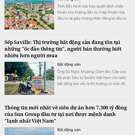
Tỉnh Bắc Ninh vừa trao quyết định chấp
thuận chủ trương đầu tư, chấp thuận nhà
đầu tư và giấy chứng nhận đăng ký đầu tư
cho 48 dự án với tổng vốn gần 180.000 tỷ
đồng (tương đương 6,93 tỷ USD).
Sếp Savills: Thị trường bất động sản đang tồn tại
những "ốc đảo thông tin", người bán thường biết
nhiều hơn người mua
Bất động sản
Ông Sử Ngọc Khương, Giám đốc Cấp cao
Bộ phận Đầu tư Savills Việt Nam cho biết,
bất động sản vốn là thị trường có mức độ
bất cân xứng thông tin cao khi người bán
thường nắm nhiều thông tin hơn người mua.
Thông tin mới nhất về siêu dự án hơn 7.300 tỷ đồng
của Sun Group đầu tư tại nơi được mệnh danh
"lạnh nhất Việt Nam"
Bất động sản