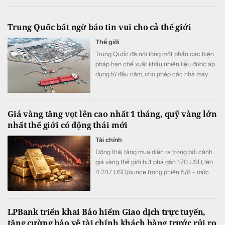
Trung Quốc bất ngờ báo tin vui cho cả thế giới
Thế giới
Trung Quốc đã nới lỏng một phần các biện
pháp hạn chế xuất khẩu nhiên liệu được áp
dụng từ đầu năm, cho phép các nhà máy
lọc dầu xuất khẩu tổng cộng 2,7 triệu tấn
sản phẩm dầu mỏ trong tháng 8.
Giá vàng tăng vọt lên cao nhất 1 tháng, quỹ vàng lớn
nhất thế giới có động thái mới
Tài chính
Động thái tăng mua diễn ra trong bối cảnh
giá vàng thế giới bứt phá gần 170 USD, lên
4.247 USD/ounce trong phiên 5/8 - mức
cao nhất trong hơn một tháng.
LPBank triển khai Bảo hiểm Giao dịch trực tuyến,
tăng cường bảo vệ tài chính khách hàng trước rủi ro