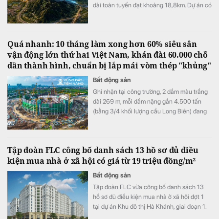
dài toàn tuyến đạt khoảng 18,8km. Dự án có
mức đầu tư dự kiến là 5.800 tỷ đồng.
Quá nhanh: 10 tháng làm xong hơn 60% siêu sân
vận động lớn thứ hai Việt Nam, khán đài 60.000 chỗ
dần thành hình, chuẩn bị lắp mái vòm thép "khủng"
Bất động sản
Ghi nhận tại công trường, 2 dầm màu trắng
dài 269 m, mỗi dầm nặng gần 4.500 tấn
(bằng 3/4 khối lượng cầu Long Biên) đang
được nâng lên trên 4 trụ đỡ màu đỏ. Các trụ
này cao 72 m, tương đương với một toà nhà
20 tầng.
Tập đoàn FLC công bố danh sách 13 hồ sơ đủ điều
kiện mua nhà ở xã hội có giá từ 19 triệu đồng/m²
Bất động sản
Tập đoàn FLC vừa công bố danh sách 13
hồ sơ đủ điều kiện mua nhà ở xã hội đợt 1
tại dự án Khu đô thị Hà Khánh, giai đoạn 1.
Dự án cung cấp 759 căn hộ với giá bán