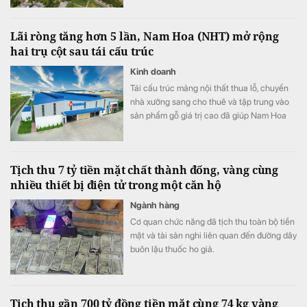
diện tích nhà ở bình quân lên 36 m²/người.
Lãi ròng tăng hơn 5 lần, Nam Hoa (NHT) mở rộng
hai trụ cột sau tái cấu trúc
Kinh doanh
Tái cấu trúc mảng nội thất thua lỗ, chuyển
nhà xưởng sang cho thuê và tập trung vào
sản phẩm gỗ giá trị cao đã giúp Nam Hoa
cải thiện mạnh lợi nhuận. Doanh nghiệp cho
biết đã có đơn hàng sản xuất đến hết năm
2026, đồng thời chuẩn bị mở rộng quy mô
Tịch thu 7 tỷ tiền mặt chất thành đống, vàng cùng
bất động sản công nghiệp.
nhiều thiết bị điện tử trong một căn hộ
Ngành hàng
Cơ quan chức năng đã tịch thu toàn bộ tiền
mặt và tài sản nghi liên quan đến đường dây
buôn lậu thuốc ho giả.
Tịch thu gần 700 tỷ đồng tiền mặt cùng 74 kg vàng