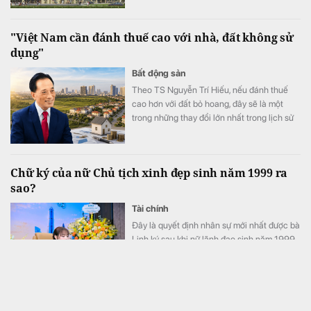
khoảng 19 triệu đồng/m².
"Việt Nam cần đánh thuế cao với nhà, đất không sử
dụng"
Bất động sản
Theo TS Nguyễn Trí Hiếu, nếu đánh thuế
cao hơn với đất bỏ hoang, đây sẽ là một
trong những thay đổi lớn nhất trong lịch sử
thị trường bất động sản.
Chữ ký của nữ Chủ tịch xinh đẹp sinh năm 1999 ra
sao?
Tài chính
Đây là quyết định nhân sự mới nhất được bà
Linh ký sau khi nữ lãnh đạo sinh năm 1999
chính thức đảm nhiệm vị trí cao nhất trong
Hội đồng quản trị PC1
Việt Nam có 1 bệnh viện đạt doanh thu gần 1.000 tỷ