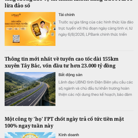
lừa đảo số
Tài chính
Trước sự gia tăng của các hình thức lừa đảo
trực tuyến với thủ đoạn ngày càng tinh vi, từ
ngày 6/8/2026, LPBank chính thức triển
khai Bảo hiểm Giao dịch trực tuyến do Tổng
Công ty Cổ phần Bảo hiểm LPBank (LPBI)
cung cấp. Giải pháp giúp khách hàng giảm
Thông tin mới nhất về tuyến cao tốc dài 155km
thiểu tổn thất tài chính từ các giao dịch trực
xuyên Tây Bắc, vốn đầu tư hơn 23.000 tỷ đồng
tuyến trái phép, đồng thời hỗ trợ khôi phục
danh tính trực tuyến khi thông tin cá nhân bị
Bất động sản
đánh cắp, góp phần mang đến trải nghiệm
Lãnh đạo UBND tỉnh Điện Biên yêu cầu các
giao dịch số an toàn và an tâm hơn.
sở, ngành và chủ đầu tư khẩn trương hoàn
thiện các nội dung theo kế hoạch, bảo đảm
tiến độ triển khai Dự án đầu tư đoạn tuyến
cao tốc Sơn La - Điện Biên - cửa khẩu Tây
Trang (giai đoạn 1), trong đó có công tác
Một công ty 'họ' FPT chốt ngày trả cổ tức tiền mặt
chuẩn bị Lễ động thổ Dự án thành phần 2.
100% ngay tuần này
Kinh doanh