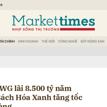
26
bình luận
TÀI CHÍNH
KINH DOANH
THẾ GIỚI
CÔNG NGHỆ
BẤT ĐỘNG SẢN
Hủy
G
G lãi 8.500 tỷ năm
Bách Hóa Xanh tăng tốc
àng