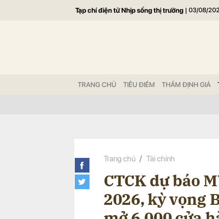
Tạp chí điện tử Nhịp sống thị trường
|
03/08/20
Gửi 
TRANG CHỦ
TIÊU ĐIỂM
THẨM ĐỊNH GIÁ
Trang chủ
Tài chính
CTCK dự báo MW
2026, kỳ vọng 
mở 6.000 cửa h