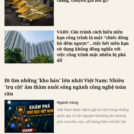
tháng, chuyên gia nói gì?
VARS: Cần tránh cách hiểu niên
hạn công trình là một “chiếc đồng
hồ đếm ngược”...việc hết niên hạn
sử dụng không đồng nghĩa với
việc công trình mặc nhiên bị phá
dỡ
Đi tìm những 'kho báu' lớn nhất Việt Nam: Nhiều
'trụ cột' âm thầm nuôi sống ngành công nghệ toàn
cầu
Ngành hàng
Việt Nam được đánh giá là một trong những
quốc gia có tài nguyên khoáng sản phong
phú của khu vực, với hàng trăm mỏ lớn trải
dài từ miền núi phía Bắc đến Tây Nguyên và
duyên hải miền Trung.