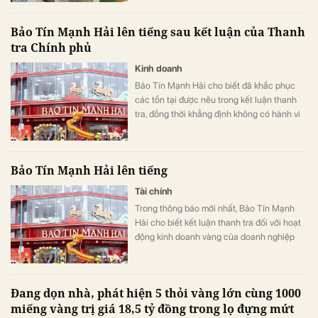
Bảo Tín Mạnh Hải lên tiếng sau kết luận của Thanh
tra Chính phủ
Kinh doanh
Bảo Tín Mạnh Hải cho biết đã khắc phục
các tồn tại được nêu trong kết luận thanh
tra, đồng thời khẳng định không có hành vi
thao túng, găm hàng, đẩy giá, buôn lậu, đầu
cơ hay trục lợi.
Bảo Tín Mạnh Hải lên tiếng
Tài chính
Trong thông báo mới nhất, Bảo Tín Mạnh
Hải cho biết kết luận thanh tra đối với hoạt
động kinh doanh vàng của doanh nghiệp
nằm trong giai đoạn từ ngày 1/1/2023 đến
tháng 9/2025.
Đang dọn nhà, phát hiện 5 thỏi vàng lớn cùng 1000
miếng vàng trị giá 18,5 tỷ đồng trong lọ đựng mứt