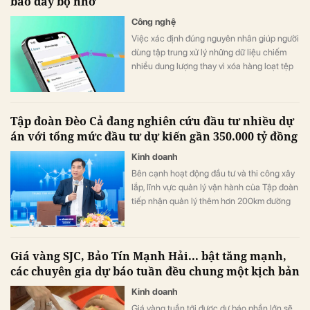
báo đầy bộ nhớ
Công nghệ
Việc xác định đúng nguyên nhân giúp người
dùng tập trung xử lý những dữ liệu chiếm
nhiều dung lượng thay vì xóa hàng loạt tệp
hoặc ứng dụng không cần thiết.
Tập đoàn Đèo Cả đang nghiên cứu đầu tư nhiều dự
án với tổng mức đầu tư dự kiến gần 350.000 tỷ đồng
Kinh doanh
Bên cạnh hoạt động đầu tư và thi công xây
lắp, lĩnh vực quản lý vận hành của Tập đoàn
tiếp nhận quản lý thêm hơn 200km đường
cao tốc Bắc - Nam đoạn qua các tỉnh miền
Trung.
Giá vàng SJC, Bảo Tín Mạnh Hải... bật tăng mạnh,
các chuyên gia dự báo tuần đều chung một kịch bản
Kinh doanh
Giá vàng tuần tới được dự báo phần lớn sẽ