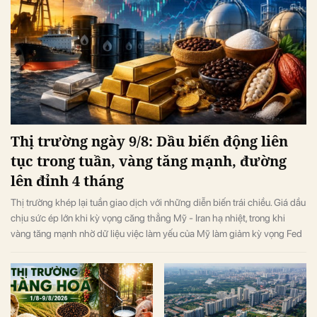
Thị trường ngày 9/8: Dầu biến động liên
tục trong tuần, vàng tăng mạnh, đường
lên đỉnh 4 tháng
Thị trường khép lại tuần giao dịch với những diễn biến trái chiều. Giá dầu
chịu sức ép lớn khi kỳ vọng căng thẳng Mỹ - Iran hạ nhiệt, trong khi
vàng tăng mạnh nhờ dữ liệu việc làm yếu của Mỹ làm giảm kỳ vọng Fed
tăng lãi suất. Ở nhóm hàng hóa nông sản, giá đường tăng lên mức cao
nhất 4 tháng do lo ngại nguồn cung thiếu hụt, còn cacao và cà phê diễn
biến phân hóa.