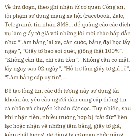
Về thủ đoạn, theo ghi nhận từ cơ quan Công an,
tội phạm sử dụng mạng xã hội (Facebook, Zalo,
Telegram), tin nhắn SMS… để quảng cáo các dịch
vụ làm giấy tờ giả với những lời mời chào hấp dẫn
như: “Làm bằng lái xe, căn cước, bằng đại học lấy
ngay”, “Giấy tờ bao soi quét, giống thật 100%”,
“Không cần thi, chỉ cần tiền”, ”Không cần có mặt,
lấy ngay sau 02 ngày”, “Hỗ trợ làm giấy tờ giá rẻ”,
“Làm bằng cấp uy tín”,…
Để tạo lòng tin, các đối tượng này sử dụng tài
khoản ảo, yêu cầu người dân cung cấp thông tin
cá nhân và chuyển khoản đặt cọc. Tuy nhiên, sau
khi nhận tiền, nhiều trường hợp bị “cắt đứt” liên
lạc hoặc nhận về những tấm bằng, giấy tờ giả,
kém chất lượng, dễ dàng bị cơ quan chức năng