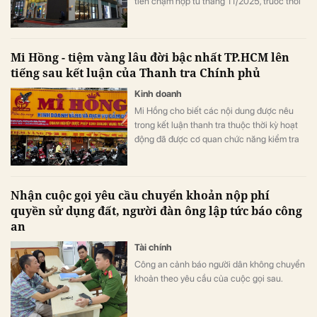
tiền chậm nộp từ tháng 11/2025, trước thời
điểm Thanh tra Chính phủ công bố thông
báo kết luận thanh tra.
Mi Hồng - tiệm vàng lâu đời bậc nhất TP.HCM lên
tiếng sau kết luận của Thanh tra Chính phủ
Kinh doanh
Mi Hồng cho biết các nội dung được nêu
trong kết luận thanh tra thuộc thời kỳ hoạt
động đã được cơ quan chức năng kiểm tra
từ trước năm 2025, không phải sự việc mới
phát sinh tại thời điểm công bố thông báo.
Nhận cuộc gọi yêu cầu chuyển khoản nộp phí
quyền sử dụng đất, người đàn ông lập tức báo công
an
Tài chính
Công an cảnh báo người dân không chuyển
khoản theo yêu cầu của cuộc gọi sau.