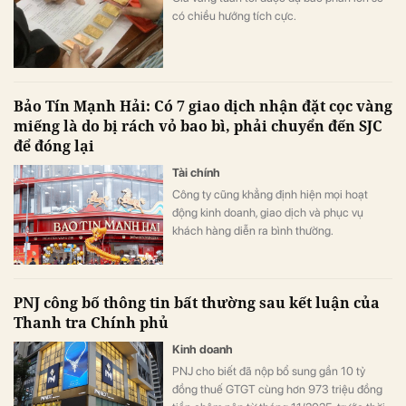
có chiều hướng tích cực.
Bảo Tín Mạnh Hải: Có 7 giao dịch nhận đặt cọc vàng
miếng là do bị rách vỏ bao bì, phải chuyển đến SJC
để đóng lại
Tài chính
Công ty cũng khẳng định hiện mọi hoạt
động kinh doanh, giao dịch và phục vụ
khách hàng diễn ra bình thường.
PNJ công bố thông tin bất thường sau kết luận của
Thanh tra Chính phủ
Kinh doanh
PNJ cho biết đã nộp bổ sung gần 10 tỷ
đồng thuế GTGT cùng hơn 973 triệu đồng