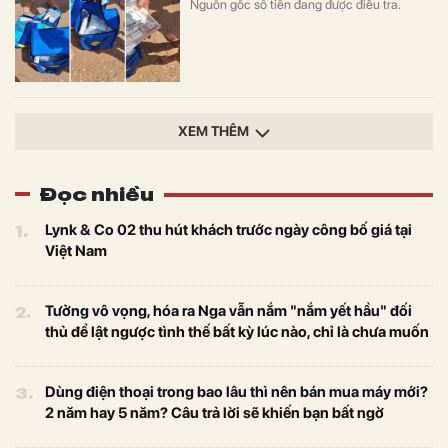
Nguồn gốc số tiền đang được điều tra.
XEM THÊM
Đọc nhiều
1.
Lynk & Co 02 thu hút khách trước ngày công bố giá tại
Việt Nam
2.
Tưởng vô vọng, hóa ra Nga vẫn nắm "nắm yết hầu" đối
thủ để lật ngược tình thế bất kỳ lúc nào, chỉ là chưa muốn
3.
Dùng điện thoại trong bao lâu thì nên bán mua máy mới?
2 năm hay 5 năm? Câu trả lời sẽ khiến bạn bất ngờ