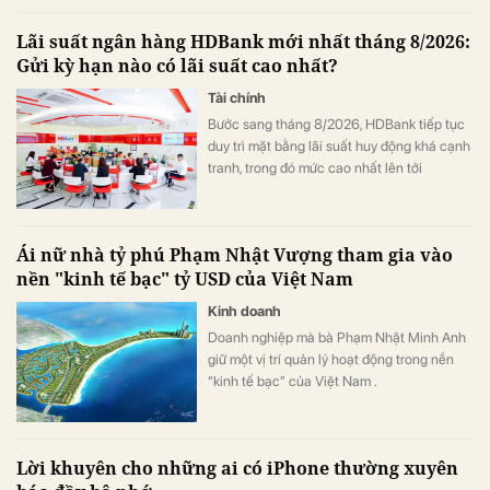
Lãi suất ngân hàng HDBank mới nhất tháng 8/2026:
Gửi kỳ hạn nào có lãi suất cao nhất?
Tài chính
Bước sang tháng 8/2026, HDBank tiếp tục
duy trì mặt bằng lãi suất huy động khá cạnh
tranh, trong đó mức cao nhất lên tới
7,6%/năm dành cho một số sản phẩm đặc
thù. Lãi suất tiền gửi trực tuyến cũng cao
hơn đáng kể so với gửi tại quầy ở nhiều kỳ
Ái nữ nhà tỷ phú Phạm Nhật Vượng tham gia vào
hạn.
nền "kinh tế bạc" tỷ USD của Việt Nam
Kinh doanh
Doanh nghiệp mà bà Phạm Nhật Minh Anh
giữ một vị trí quản lý hoạt động trong nền
“kinh tế bạc” của Việt Nam .
Lời khuyên cho những ai có iPhone thường xuyên