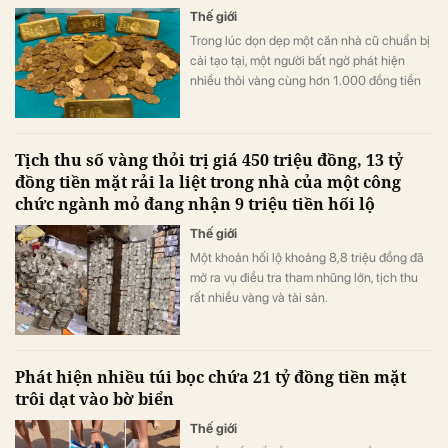
Thế giới
Trong lúc dọn dẹp một căn nhà cũ chuẩn bị
cải tạo tại, một người bất ngờ phát hiện
nhiều thỏi vàng cùng hơn 1.000 đồng tiền
vàng được cất giấu trong những chiếc lọ
đựng mứt và một két sắt.
Tịch thu số vàng thỏi trị giá 450 triệu đồng, 13 tỷ
đồng tiền mặt rải la liệt trong nhà của một công
chức ngành mỏ đang nhận 9 triệu tiền hối lộ
Thế giới
Một khoản hối lộ khoảng 8,8 triệu đồng đã
mở ra vụ điều tra tham nhũng lớn, tịch thu
rất nhiều vàng và tài sản.
Phát hiện nhiều túi bọc chứa 21 tỷ đồng tiền mặt
trôi dạt vào bờ biển
Thế giới