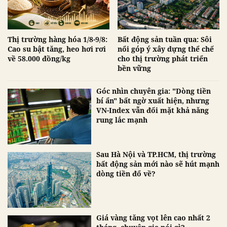
Thị trường hàng hóa 1/8-9/8:
Bất động sản tuần qua: Sôi
Cao su bật tăng, heo hơi rơi
nổi góp ý xây dựng thể chế
về 58.000 đồng/kg
cho thị trường phát triển
bền vững
Góc nhìn chuyên gia: "Dòng tiền
bí ẩn" bất ngờ xuất hiện, nhưng
VN-Index vẫn đối mặt khả năng
rung lắc mạnh
Sau Hà Nội và TP.HCM, thị trường
bất động sản mới nào sẽ hút mạnh
dòng tiền đổ về?
Giá vàng tăng vọt lên cao nhất 2