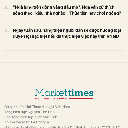
4.
"Ngả lưng trên đống vàng dầu mỏ", Nga vẫn cứ thích
sống theo "kiểu nhà nghèo": Thừa tiền hay chơi ngông?
5.
Ngay tuần sau, hàng triệu người dân sẽ được hưởng loạt
quyền lợi đặc biệt nếu đã thực hiện việc này trên VNeID
Cơ quan của Hội Thẩm định giá Việt Nam
Tổng biên tập: Nguyễn Thế Hào
Phó Tổng biên tập: Đinh Văn Tịnh
Thư ký tòa soạn: Lê Công Lý
Giấy phép hoạt động Tạp chí điện tử số 535/GP-BTTTT ngày 21/08/2021