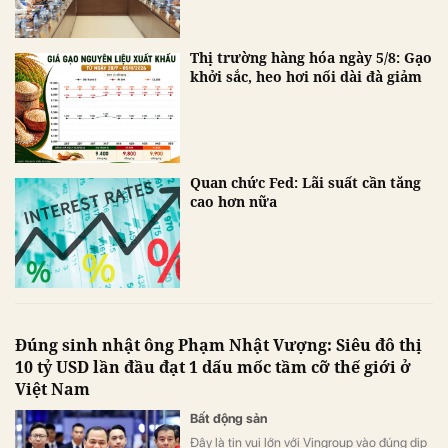
Thị trường hàng hóa ngày 5/8: Gạo
khởi sắc, heo hơi nối dài đà giảm
Quan chức Fed: Lãi suất cần tăng
cao hơn nữa
Đúng sinh nhật ông Phạm Nhật Vượng: Siêu đô thị
10 tỷ USD lần đầu đạt 1 dấu mốc tầm cỡ thế giới ở
Việt Nam
Bất động sản
Đây là tin vui lớn với Vingroup vào đúng dịp