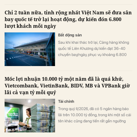
Chỉ 2 tuần nữa, tỉnh rộng nhất Việt Nam sẽ đưa sân
bay quốc tế trở lại hoạt động, dự kiến đón 6.800
lượt khách mỗi ngày
Bất động sản
Sau khi khai thác trở lại, Cảng hàng không
quốc tế Liên Khương dự kiến đạt 36-40
chuyến bay/ngày, phục vụ khoảng 6.800
lượt khách/ngày.
Mốc lợi nhuận 10.000 tỷ một năm đã là quá khứ,
Vietcombank, VietinBank, BIDV, MB và VPBank giờ
lãi cả vạn tỷ mỗi quý
Tài chính
Trong quý II/2026, đã có 5 ngân hàng báo
lãi trên 10.000 tỷ đồng, trong khi một số cái
tên khác cũng đang tiến rất gần ngưỡng
này, mở ra một "kỷ nguyên 10.000 tỷ đồng
mỗi quý" của ngành ngân hàng.