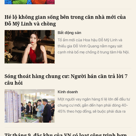
Hé lộ không gian sống bên trong căn nhà mới của
Đỗ Mỹ Linh và chồng
Bất động sản
Tổ ấm mới của Hoa hậu Đỗ Mỹ Linh và
thiếu gia Đỗ Vinh Quang nằm ngay sát
cạnh nhà bố mẹ chồng ở trung tâm Hà Nội.
Sóng thoát hàng chung cư: Người bán cần trả lời 7
câu hỏi
Kinh doanh
Một người vay ngân hàng tỉ lệ lớn để đầu tư
chung cư mới, gần đến hạn phải đóng 40-
45% theo hợp đồng, sẽ buộc phải đưa ra
quyết định quan trọng: Thoát hay giữ hàng?
Từ tháng 9, đặc khu của VN có loạt công trình hơn