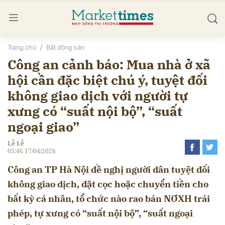
Trang chủ
Bất động sản
bình luận
Công an cảnh báo: Mua nhà ở xã
hội cần đặc biệt chú ý, tuyệt đối
không giao dịch với người tự
xưng có “suất nội bộ”, “suất
ngoại giao”
Lễ Lễ
05:46 17/04/2026
Hủy
G
Công an TP Hà Nội đề nghị người dân tuyệt đối
không giao dịch, đặt cọc hoặc chuyển tiền cho
bất kỳ cá nhân, tổ chức nào rao bán NƠXH trái
phép, tự xưng có “suất nội bộ”, “suất ngoại