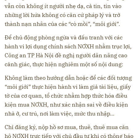
vẫn còn không ít người nhẹ dạ, cả tin, tin vào
những lời hứa không có căn cứ pháp lý và trở
thành nạn nhân của các “cò mồi”, “môi giới”.
Để chủ động phòng ngừa và đấu tranh với các
hành vi lợi dụng chính sách NƠXH nhằm trục lợi,
Công an TP Hà Nội đề nghị người dân nâng cao
cảnh giác, thực hiện nghiêm một số nội dung:
Không làm theo hướng dẫn hoặc để các đối tượng
“môi giới” thực hiện hành vi làm giả tài liệu, giấy
tờ của cơ quan, tổ chức nhằm hợp thức hóa điều
kiện mua NƠXH, như xác nhận sai về điều kiện
nhà ở, cư trú, nơi làm việc, mức thu nhập…
Chỉ đăng ký, nộp hồ sơ mua, thuê, thuê mua căn
hộ NƠXH trực tiếp với chủ đầu tư khi có thông báo