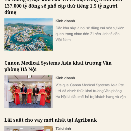
137.000 tỷ đồng sẽ phổ cập thứ tiếng 1,5 tỷ người
dùng
Kinh doanh
Đặc khu này là nơi sẽ đăng cai một sự kiện
quan trọng chào đón 21 nền kinh tế đến
Việt Nam.
Canon Medical Systems Asia khai trương Văn
phòng Hà Nội
Kinh doanh
Vừa qua, Canon Medical Systems Asia Pte.
Ltd. đã chính thức khai trương Văn phòng
Hà Nội là đầu mối hỗ trợ khách hàng và vận
hành kinh doanh, góp phần nâng cao năng
lực phục vụ các cơ sở y tế tại khu vực miền
Bắc.
Lãi suất cho vay mới nhất tại Agribank
Tài chính