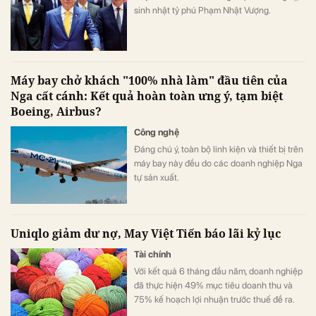
sinh nhật tỷ phú Phạm Nhật Vượng.
Máy bay chở khách "100% nhà làm" đầu tiên của
Nga cất cánh: Kết quả hoàn toàn ưng ý, tạm biệt
Boeing, Airbus?
Công nghệ
Đáng chú ý, toàn bộ linh kiện và thiết bị trên
máy bay này đều do các doanh nghiệp Nga
tự sản xuất.
Uniqlo giảm dư nợ, May Việt Tiến báo lãi kỷ lục
Tài chính
Với kết quả 6 tháng đầu năm, doanh nghiệp
đã thực hiện 49% mục tiêu doanh thu và
75% kế hoạch lợi nhuận trước thuế đề ra.