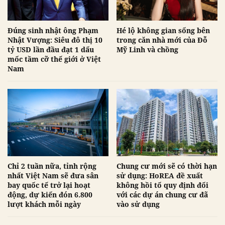
Đúng sinh nhật ông Phạm
Hé lộ không gian sống bên
Nhật Vượng: Siêu đô thị 10
trong căn nhà mới của Đỗ
tỷ USD lần đầu đạt 1 dấu
Mỹ Linh và chồng
mốc tầm cỡ thế giới ở Việt
Nam
Chỉ 2 tuần nữa, tỉnh rộng
Chung cư mới sẽ có thời hạn
nhất Việt Nam sẽ đưa sân
sử dụng: HoREA đề xuất
bay quốc tế trở lại hoạt
không hồi tố quy định đối
động, dự kiến đón 6.800
với các dự án chung cư đã
lượt khách mỗi ngày
vào sử dụng