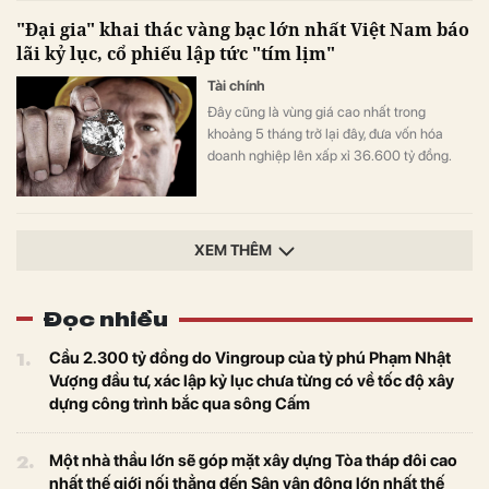
"Đại gia" khai thác vàng bạc lớn nhất Việt Nam báo
lãi kỷ lục, cổ phiếu lập tức "tím lịm"
Tài chính
Đây cũng là vùng giá cao nhất trong
khoảng 5 tháng trở lại đây, đưa vốn hóa
doanh nghiệp lên xấp xỉ 36.600 tỷ đồng.
XEM THÊM
Đọc nhiều
1.
Cầu 2.300 tỷ đồng do Vingroup của tỷ phú Phạm Nhật
Vượng đầu tư, xác lập kỷ lục chưa từng có về tốc độ xây
dựng công trình bắc qua sông Cấm
2.
Một nhà thầu lớn sẽ góp mặt xây dựng Tòa tháp đôi cao
nhất thế giới nối thẳng đến Sân vận động lớn nhất thế