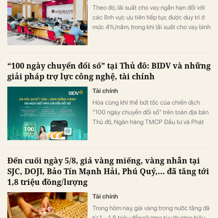
Theo đó, lãi suất cho vay ngắn hạn đối với
các lĩnh vực ưu tiên tiếp tục được duy trì ở
mức 4%/năm, trong khi lãi suất cho vay bình
quân giảm xuống 8,51%/năm.
“100 ngày chuyển đổi số” tại Thủ đô: BIDV và những
giải pháp trợ lực công nghệ, tài chính
Tài chính
Hòa cùng khí thế bứt tốc của chiến dịch
"100 ngày chuyển đổi số" trên toàn địa bàn
Thủ đô, Ngân hàng TMCP Đầu tư và Phát
triển Việt Nam (BIDV) triển khai chương
trình hỗ trợ chuyển đổi số và tín dụng quy
mô lớn cho doanh nghiệp, hộ kinh doanh và
Đến cuối ngày 5/8, giá vàng miếng, vàng nhẫn tại
các đơn vị sự nghiệp.
SJC, DOJI, Bảo Tín Mạnh Hải, Phú Quý,... đã tăng tới
1,8 triệu đồng/lượng
Tài chính
Trong hôm nay, giá vàng trong nước tăng đã
từ 1 - 1,8 triệu đồng/lượng tùy thương hiệu.