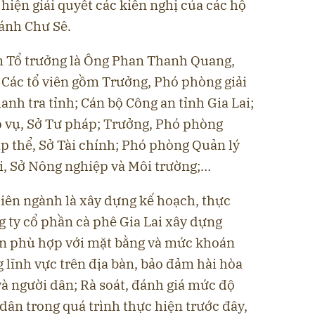
 hiện giải quyết các kiến nghị của các hộ
ánh Chư Sê.
m Tổ trưởng là Ông Phan Thanh Quang,
 Các tổ viên gồm Trưởng, Phó phòng giải
hanh tra tỉnh; Cán bộ Công an tỉnh Gia Lai;
 vụ, Sở Tư pháp; Trưởng, Phó phòng
p thể, Sở Tài chính; Phó phòng Quản lý
ai, Sở Nông nghiệp và Môi trường;…
liên ngành là xây dựng kế hoạch, thực
g ty cổ phần cà phê Gia Lai xây dựng
n phù hợp với mặt bằng và mức khoán
 lĩnh vực trên địa bàn, bảo đảm hài hòa
và người dân; Rà soát, đánh giá mức độ
 dân trong quá trình thực hiện trước đây,