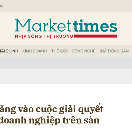
26
bình luận
TÀI CHÍNH
KINH DOANH
THẾ GIỚI
CÔNG NGHỆ
BẤT ĐỘNG SẢN
Hủy
G
ăng vào cuộc giải quyết
 doanh nghiệp trên sàn