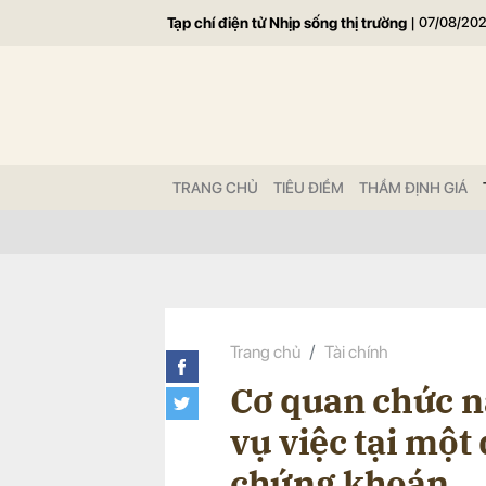
Tạp chí điện tử Nhịp sống thị trường
|
07/08/20
Gửi 
TRANG CHỦ
TIÊU ĐIỂM
THẨM ĐỊNH GIÁ
Trang chủ
Tài chính
Cơ quan chức n
vụ việc tại một
chứng khoán