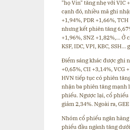
"họ Vin" tăng nhẹ với VI
cạnh đó, nhiều mã ghi nh
+1,94%, PDR +1,66%, TCH
nhưng kết phiên tăng 6,6
+1,96%, SNZ +1,82%,... Ở c
KSF, IDC, VPI, KBC, SSH...
Điểm sáng khác được ghi 
+0,65%, CII +3,14%, VCG +
HVN tiếp tục có phiên tăng 
nhận ba phiên tăng mạnh li
phiếu. Ngược lại, cổ phiếu
giảm 2,34%. Ngoài ra, GEE
Nhóm cổ phiếu ngân hàng d
phiếu đầu ngành tăng dưới