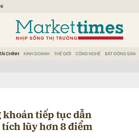
26
bình luận
TÀI CHÍNH
KINH DOANH
THẾ GIỚI
CÔNG NGHỆ
BẤT ĐỘNG SẢN
Hủy
G
 khoán tiếp tục dẫn
tích lũy hơn 8 điểm