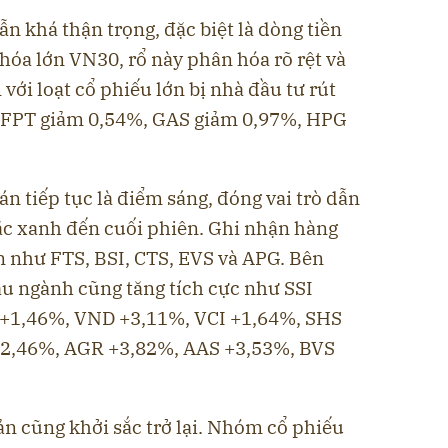
ẫn khá thận trọng, đặc biệt là dòng tiền
hóa lớn VN30, rổ này phân hóa rõ rệt và
với loạt cổ phiếu lớn bị nhà đầu tư rút
 FPT giảm 0,54%, GAS giảm 0,97%, HPG
 tiếp tục là điểm sáng, đóng vai trò dẫn
 sắc xanh đến cuối phiên. Ghi nhận hàng
ần như FTS, BSI, CTS, EVS và APG. Bên
ầu ngành cũng tăng tích cực như SSI
+1,46%, VND +3,11%, VCI +1,64%, SHS
+2,46%, AGR +3,82%, AAS +3,53%, BVS
n cũng khởi sắc trở lại. Nhóm cổ phiếu