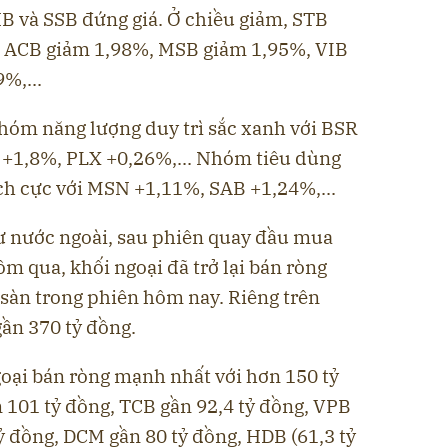
HB và SSB đứng giá. Ở chiều giảm, STB
 ACB giảm 1,98%, MSB giảm 1,95%, VIB
%,...
óm năng lượng duy trì sắc xanh với BSR
+1,8%, PLX +0,26%,... Nhóm tiêu dùng
ích cực với MSN +1,11%, SAB +1,24%,...
tư nước ngoài, sau phiên quay đầu mua
m qua, khối ngoại đã trở lại bán ròng
 sàn trong phiên hôm nay. Riêng trên
gần 370 tỷ đồng.
goại bán ròng mạnh nhất với hơn 150 tỷ
 101 tỷ đồng, TCB gần 92,4 tỷ đồng, VPB
ỷ đồng, DCM gần 80 tỷ đồng, HDB (61,3 tỷ