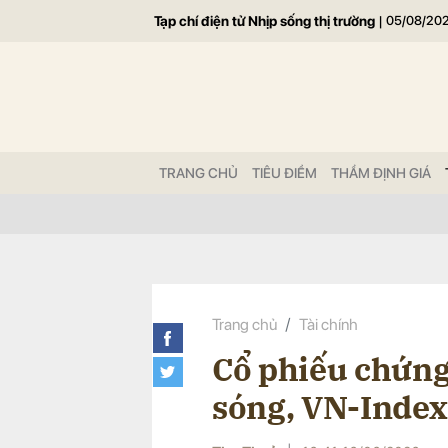
Tạp chí điện tử Nhịp sống thị trường
|
05/08/20
Gửi 
TRANG CHỦ
TIÊU ĐIỂM
THẨM ĐỊNH GIÁ
Trang chủ
Tài chính
Cổ phiếu chứng
sóng, VN-Index 