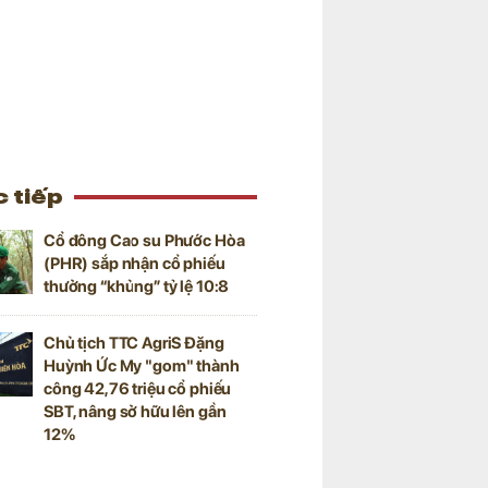
 tiếp
Cổ đông Cao su Phước Hòa
(PHR) sắp nhận cổ phiếu
thưởng “khủng” tỷ lệ 10:8
Chủ tịch TTC AgriS Đặng
Huỳnh Ức My "gom" thành
công 42,76 triệu cổ phiếu
SBT, nâng sở hữu lên gần
12%