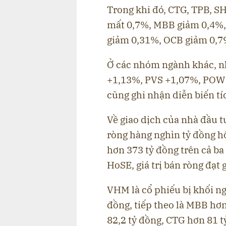
Trong khi đó, CTG, TPB, S
mất 0,7%, MBB giảm 0,4%,
giảm 0,31%, OCB giảm 0,79
Ở các nhóm ngành khác, nh
+1,13%, PVS +1,07%, POW 
cũng ghi nhận diễn biến t
Về giao dịch của nhà đầu 
ròng hàng nghìn tỷ đồng hô
hơn 373 tỷ đồng trên cả ba
HoSE, giá trị bán ròng đạt 
VHM là cổ phiếu bị khối n
đồng, tiếp theo là MBB hơn
82,2 tỷ đồng, CTG hơn 81 t