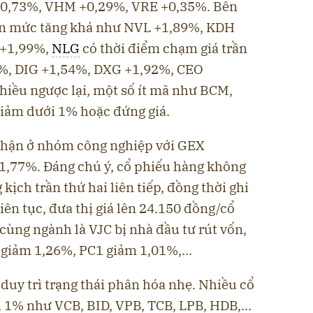
C +0,73%, VHM +0,29%, VRE +0,35%. Bên
ận mức tăng khá như NVL +1,89%, KDH
 +1,99%,
NLG
có thời điểm chạm giá trần
7%, DIG +1,54%, DXG +1,92%, CEO
hiều ngược lại, một số ít mã như BCM,
 giảm dưới 1% hoặc đứng giá.
nhận ở nhóm công nghiệp với GEX
1,77%. Đáng chú ý, cổ phiếu hàng không
kịch trần thứ hai liên tiếp, đồng thời ghi
ên tục, đưa thị giá lên 24.150 đồng/cổ
 cùng ngành là VJC bị nhà đầu tư rút vốn,
 giảm 1,26%, PC1 giảm 1,01%,...
uy trì trạng thái phân hóa nhẹ. Nhiều cổ
 1% như VCB, BID, VPB, TCB, LPB, HDB,...