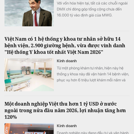
Với vốn hóa hiện tại, tất cả các chuỗi ngoài
DMX chỉ đóng góp tổng cộng chưa đến
16.000 tỷ vào định giá của MWG.
Việt Nam có 1 hệ thống y khoa tư nhân sở hữu 14
bệnh viện, 2.900 giường bệnh, vừa được vinh danh
"Hệ thống Y khoa tốt nhất Việt Nam 2026"
Kinh doanh
Từ một phòng khám tư nhân, hiện này hệ
thống y khoa này đã vận hành 14 bệnh viện,
phục vụ hơn 6 triệu lượt khám mỗi năm và
vừa được xướng tên "Hệ thống Y khoa tốt
nhất Việt Nam 2026".
Một doanh nghiệp Việt thu hơn 1 tỷ USD ở nước
ngoài trong nửa đầu năm 2026, lợi nhuận tăng hơn
120%
Kinh doanh
Doanh nghiệp này đang đầu tư và vận hành