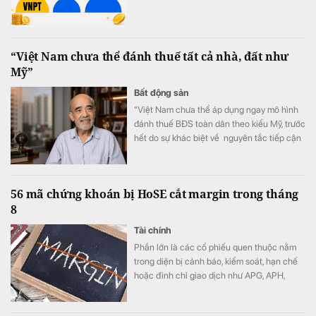
“Việt Nam chưa thể đánh thuế tất cả nhà, đất như
Mỹ”
Bất động sản
“Việt Nam chưa thể áp dụng ngay mô hình
đánh thuế BĐS toàn dân theo kiểu Mỹ, trước
hết do sự khác biệt về nguyên tắc tiếp cận
tài nguyên đất đai, từ đó dẫn tới sự khác
nhau căn bản về cơ cấu tiền lương”.
56 mã chứng khoán bị HoSE cắt margin trong tháng
8
Tài chính
Phần lớn là các cổ phiếu quen thuộc nằm
trong diện bị cảnh báo, kiểm soát, hạn chế
hoặc đình chỉ giao dịch như APG, APH,
DQC, DGC, HVN, LDG, OGC, NVT, PTL,
TDH, TLH, TMT, VCA,…