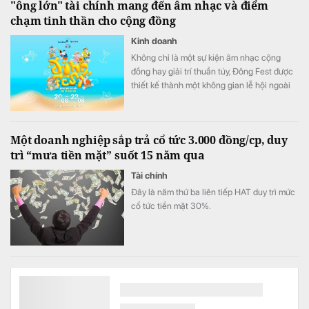
"ông lớn" tài chính mang đến âm nhạc và điểm
chạm tinh thần cho cộng đồng
Kinh doanh
Không chỉ là một sự kiện âm nhạc cộng
đồng hay giải trí thuần túy, Đông Fest được
thiết kế thành một không gian lễ hội ngoài
trời đa trải nghiệm.
Một doanh nghiệp sắp trả cổ tức 3.000 đồng/cp, duy
trì “mưa tiền mặt” suốt 15 năm qua
Tài chính
Đây là năm thứ ba liên tiếp HAT duy trì mức
cổ tức tiền mặt 30%.