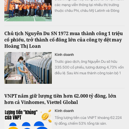
các mạng viễn thông tại nhiều thị trường
thuộc châu Phi, châu Mỹ Latinh và Đông
Nam Á.
Chủ tịch Nguyễn Du SN 1972 mua thành công 1 triệu
cổ phiếu, trở thành cổ đông lớn của công ty dệt may
Hoàng Thị Loan
Kinh doanh
Trước giao dịch, ông Nguyễn Du sở hữu
335.500 cổ phiếu, tương đương 4,73% vốn
điều lệ. Sau khi mua thành công toàn bộ 1
triệu cổ phiếu đã đăng ký, lượng cổ phiếu
nắm giữ của ông tăng lên 1.335.500 đơn vị,
tương ứng 18,81% vốn.
VNPT nắm giữ lượng tiền hơn 62.000 tỷ đồng, lớn
hơn cả Vinhomes, Viettel Global
Kinh doanh
Tổng lượng tiền của VNPT khoảng 62.224
tỷ đồng, chiếm 53% tổng tài sản.