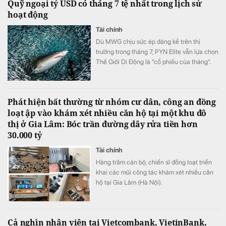
Quỹ ngoại tỷ USD có tháng 7 tệ nhất trong lịch sử
hoạt động
Tài chính
Dù MWG chịu sức ép đáng kể trên thị
trường trong tháng 7, PYN Elite vẫn lựa chọn
Thế Giới Di Động là “cổ phiếu của tháng”.
Đây hiện là khoản đầu tư lớn thứ ba của quỹ
Phát hiện bất thường từ nhóm cư dân, công an đồng
loạt ập vào khám xét nhiều căn hộ tại một khu đô
thị ở Gia Lâm: Bóc trần đường dây rửa tiền hơn
30.000 tỷ
Tài chính
Hàng trăm cán bộ, chiến sĩ đồng loạt triển
khai các mũi công tác khám xét nhiều căn
hộ tại Gia Lâm (Hà Nội).
Cả nghìn nhân viên tại Vietcombank, VietinBank,