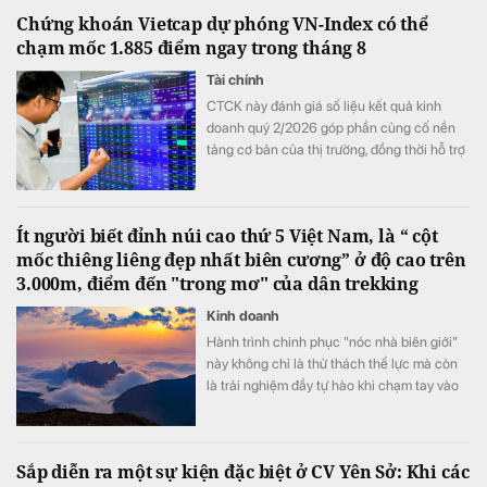
Chứng khoán Vietcap dự phóng VN-Index có thể
chạm mốc 1.885 điểm ngay trong tháng 8
Tài chính
CTCK này đánh giá số liệu kết quả kinh
doanh quý 2/2026 góp phần củng cố nền
tảng cơ bản của thị trường, đồng thời hỗ trợ
mức định giá P/E hấp dẫn của VN-Index.
Ít người biết đỉnh núi cao thứ 5 Việt Nam, là “ cột
mốc thiêng liêng đẹp nhất biên cương” ở độ cao trên
3.000m, điểm đến "trong mơ" của dân trekking
Kinh doanh
Hành trình chinh phục "nóc nhà biên giới"
này không chỉ là thử thách thể lực mà còn
là trải nghiệm đầy tự hào khi chạm tay vào
cột mốc chủ quyền thiêng liêng giữa đại
ngàn Tây Bắc.
Sắp diễn ra một sự kiện đặc biệt ở CV Yên Sở: Khi các