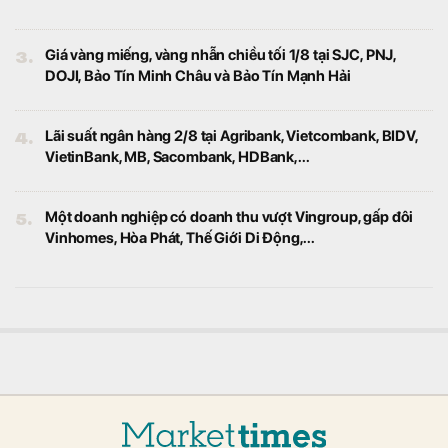
3.
Giá vàng miếng, vàng nhẫn chiều tối 1/8 tại SJC, PNJ,
DOJI, Bảo Tín Minh Châu và Bảo Tín Mạnh Hải
4.
Lãi suất ngân hàng 2/8 tại Agribank, Vietcombank, BIDV,
VietinBank, MB, Sacombank, HDBank,...
5.
Một doanh nghiệp có doanh thu vượt Vingroup, gấp đôi
Vinhomes, Hòa Phát, Thế Giới Di Động,...