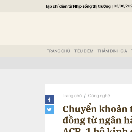
Tạp chí điện tử Nhịp sống thị trường
|
03/08/20
Gửi 
TRANG CHỦ
TIÊU ĐIỂM
THẨM ĐỊNH GIÁ
Trang chủ
Công nghệ
Chuyển khoản t
đồng từ ngân 
ACB, 1 hộ kinh