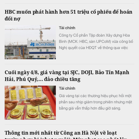
HBC muốn phát hành hơn 51 triệu cổ phiếu để hoán
đổi nợ
Tài chính
Công ty Cổ phần Tập đoàn Xây dựng Hòa
Bình (MCK: HBC, sàn UPCoM) vừa công bố
Nghị quyết của HĐQT về thông qua việc
triển khai phương án phát hành cổ phiếu để
hoán đổi nợ.
Cuối ngày 4/8, giá vàng tại SJC, DOJI, Bảo Tín Mạnh
Hải, Phú Quý,... đảo chiều tăng
Tài chính
Giá vàng tại các thương hiệu phục hồi một
phần sau nhịp giảm trong phiên nhưng mặt
bằng giá vẫn thấp hơn đầu giờ sáng.
Thông tin mới nhất từ Công an Hà Nội về loạt