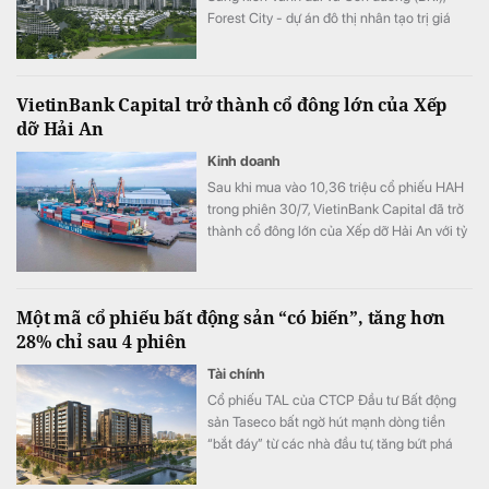
Forest City - dự án đô thị nhân tạo trị giá
100 tỷ USD của Trung Quốc tại Malaysia -
đang đối mặt hàng loạt bê bối.
VietinBank Capital trở thành cổ đông lớn của Xếp
dỡ Hải An
Kinh doanh
Sau khi mua vào 10,36 triệu cổ phiếu HAH
trong phiên 30/7, VietinBank Capital đã trở
thành cổ đông lớn của Xếp dỡ Hải An với tỷ
lệ sở hữu 9,56% vốn.
Một mã cổ phiếu bất động sản “có biến”, tăng hơn
28% chỉ sau 4 phiên
Tài chính
Cổ phiếu TAL của CTCP Đầu tư Bất động
sản Taseco bất ngờ hút mạnh dòng tiền
“bắt đáy” từ các nhà đầu tư, tăng bứt phá
hơn 28% chỉ trong 4 phiên gần nhất.