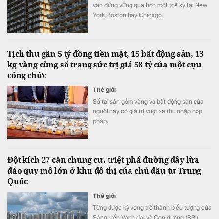
vẫn đứng vững qua hơn một thế kỷ tại New
York, Boston hay Chicago.
Tịch thu gần 5 tỷ đồng tiền mặt, 15 bất động sản, 13
kg vàng cùng số trang sức trị giá 58 tỷ của một cựu
công chức
Thế giới
Số tài sản gồm vàng và bất động sản của
người này có giá trị vượt xa thu nhập hợp
pháp.
Đột kích 27 căn chung cư, triệt phá đường dây lừa
đảo quy mô lớn ở khu đô thị của chủ đầu tư Trung
Quốc
Thế giới
Từng được kỳ vọng trở thành biểu tượng của
Sáng kiến Vành đai và Con đường (BRI),