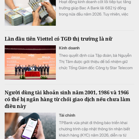
Hoạt động kinh doanh cốt lõi tiếp tục tăng
trưởng giúp Bac A Bank lãi 682 tỷ đồng
trong nửa đầu năm 2026. Tuy nhiên, việc
đẩy mạnh trích lập dự phòng cùng tiền gửi
khách hàng sụt giảm trở thành những điểm
đáng chú ý trong bức tranh tài chính của
Lần đầu tiên Viettel có TGĐ thị trường là nữ
ngân hàng.
Kinh doanh
Theo quyết định của Tập đoàn, bà Nguyễn
Thị Tâm được giới thiệu để bổ nhiệm giữ
chức Tổng Giám đốc Công ty Star Telecom
(Unitel). Ông Trần Trung Hưng được bổ
nhiệm giữ chức Tổng Giám đốc Tổng Công
ty Cổ phần Công trình Viettel (VCC).
Người dùng tài khoản sinh năm 2001, 1986 và 1966
có thể bị ngân hàng từ chối giao dịch nếu chưa làm
điều này
Tài chính
TPBank vừa phát đi thông báo triển khai
chương trình cập nhật thông tin nhận biết
khách hàng (KYC) năm 2026, diễn ra từ