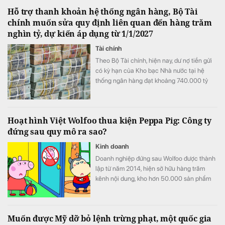
Hỗ trợ thanh khoản hệ thống ngân hàng, Bộ Tài
chính muốn sửa quy định liên quan đến hàng trăm
nghìn tỷ, dự kiến áp dụng từ 1/1/2027
Tài chính
Theo Bộ Tài chính, hiện nay, dư nợ tiền gửi
có kỳ hạn của Kho bạc Nhà nước tại hệ
thống ngân hàng đạt khoảng 740.000 tỷ
đồng
Hoạt hình Việt Wolfoo thua kiện Peppa Pig: Công ty
đứng sau quy mô ra sao?
Kinh doanh
Doanh nghiệp đứng sau Wolfoo được thành
lập từ năm 2014, hiện sở hữu hàng trăm
kênh nội dung, kho hơn 50.000 sản phẩm
và hệ sinh thái trải từ hoạt hình, game đến
cấp quyền thương mại.
Muốn được Mỹ dỡ bỏ lệnh trừng phạt, một quốc gia