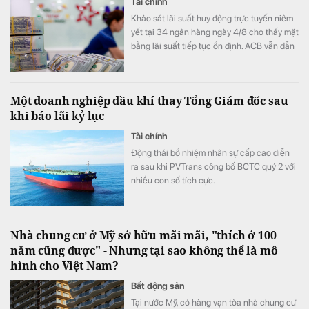
Tài chính
Khảo sát lãi suất huy động trực tuyến niêm
yết tại 34 ngân hàng ngày 4/8 cho thấy mặt
bằng lãi suất tiếp tục ổn định. ACB vẫn dẫn
đầu với mức 7,8%/năm cho kỳ hạn 12 tháng,
trong khi LPBank duy trì vị trí thứ hai sau đợt
tăng mạnh lãi suất đầu tháng.
Một doanh nghiệp dầu khí thay Tổng Giám đốc sau
khi báo lãi kỷ lục
Tài chính
Động thái bổ nhiệm nhân sự cấp cao diễn
ra sau khi PVTrans công bố BCTC quý 2 với
nhiều con số tích cực.
Nhà chung cư ở Mỹ sở hữu mãi mãi, "thích ở 100
năm cũng được" - Nhưng tại sao không thể là mô
hình cho Việt Nam?
Bất động sản
Tại nước Mỹ, có hàng vạn tòa nhà chung cư