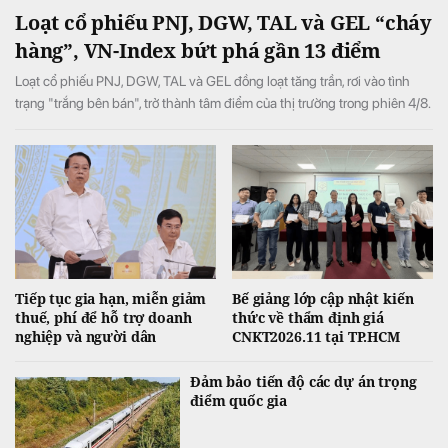
Loạt cổ phiếu PNJ, DGW, TAL và GEL “cháy
hàng”, VN-Index bứt phá gần 13 điểm
Loạt cổ phiếu PNJ, DGW, TAL và GEL đồng loạt tăng trần, rơi vào tình
trạng "trắng bên bán", trở thành tâm điểm của thị trường trong phiên 4/8.
Tiếp tục gia hạn, miễn giảm
Bế giảng lớp cập nhật kiến
thuế, phí để hỗ trợ doanh
thức về thẩm định giá
nghiệp và người dân
CNKT2026.11 tại TP.HCM
Đảm bảo tiến độ các dự án trọng
điểm quốc gia