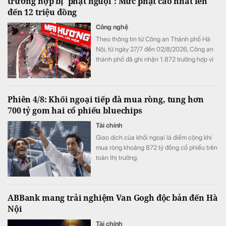
trường hợp bị 'phạt nguội': Mức phạt cao nhất lên
đến 12 triệu đồng
Công nghệ
Theo thông tin từ Công an Thành phố Hà
Nội, từ ngày 27/7 đến 02/8/2026, Công an
thành phố đã ghi nhận 1.872 trường hợp vi
phạm thông qua hình ảnh phục vụ công tác
xử lý "phạt nguội"; đồng thời tiếp tục thử
nghiệm thiết bị bay không người lái nhằm
Phiên 4/8: Khối ngoại tiếp đà mua ròng, tung hơn
nâng cao hiệu quả giám sát trật tự giao
700 tỷ gom hai cổ phiếu bluechips
thông, trật tự đô thị trên địa bàn Thành phố.
Tài chính
Giao dịch của khối ngoại là điểm cộng khi
mua ròng khoảng 872 tỷ đồng cổ phiếu trên
toàn thị trường.
ABBank mang trải nghiệm Van Gogh độc bản đến Hà
Nội
Tài chính