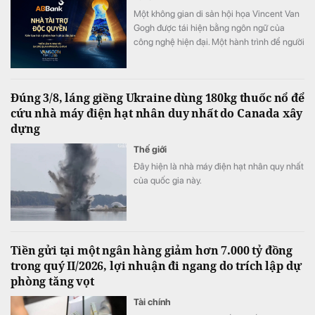
Một không gian di sản hội họa Vincent Van
Gogh được tái hiện bằng ngôn ngữ của
công nghệ hiện đại. Một hành trình để người
xem không chỉ ngắm nhìn nghệ thuật mà
còn thực sự “bước vào” những kiệt tác nổi
tiếng. Tài trợ độc quyền Van Gogh Timeless,
Đúng 3/8, láng giềng Ukraine dùng 180kg thuốc nổ để
ABBank đồng hành kiến tạo một hành trình
cứu nhà máy điện hạt nhân duy nhất do Canada xây
trải nghiệm hạnh phúc độc bản, khó quên
dựng
đến công chúng.
Thế giới
Đây hiện là nhà máy điện hạt nhân quy nhất
của quốc gia này.
Tiền gửi tại một ngân hàng giảm hơn 7.000 tỷ đồng
trong quý II/2026, lợi nhuận đi ngang do trích lập dự
phòng tăng vọt
Tài chính