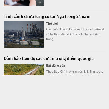
ngày 1/8 đến hết 31/8.
Tình cảnh chưa từng có tại Nga trong 24 năm
Thế giới
Các cuộc không kích của Ukraine khiến cơ
sở hạ tầng dầu khí Nga bị hư hại nghiêm
trọng.
Đảm bảo tiến độ các dự án trọng điểm quốc gia
Bất động sản
Theo Báo Chính phủ, chiều 3/8, Thủ tướng
Chính phủ Lê Minh Hưng chủ trì phiên họp
Chính phủ thường kỳ tháng 7/2026.
VSIP làm khu công nghiệp 5.800 tỷ đồng cạnh cao tốc
Hải Phòng - Hạ Long