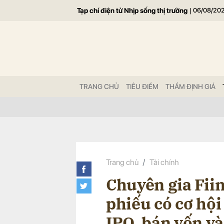
Tạp chí điện tử Nhịp sống thị trường
|
06/08/20
Gửi 
TRANG CHỦ
TIÊU ĐIỂM
THẨM ĐỊNH GIÁ
Trang chủ
Tài chính
Chuyên gia Fii
phiếu có cơ hội
IPO, bán vốn và