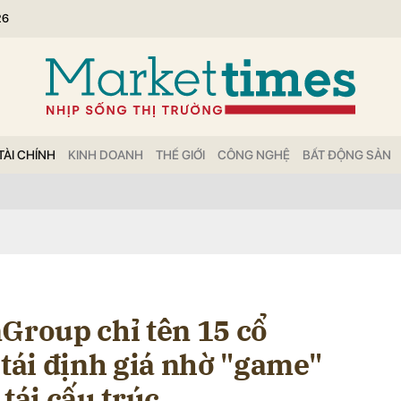
26
bình luận
TÀI CHÍNH
KINH DOANH
THẾ GIỚI
CÔNG NGHỆ
BẤT ĐỘNG SẢN
Hủy
G
nGroup chỉ tên 15 cổ
 tái định giá nhờ "game"
 tái cấu trúc