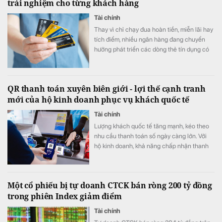
trải nghiệm cho từng khách hàng
Tài chính
Thay vì chỉ chạy đua hoàn tiền, miễn lãi hay
tích điểm, nhiều ngân hàng đang chuyển
hướng phát triển các dòng thẻ tín dụng có
khả năng cá nhân hóa, cho phép khách
hàng chủ động lựa chọn quyền lợi phù hợp
với nhu cầu chi tiêu. Xu hướng "may đo" trải
QR thanh toán xuyên biên giới - lợi thế cạnh tranh
nghiệm được kỳ vọng sẽ trở thành lợi thế
mới của hộ kinh doanh phục vụ khách quốc tế
cạnh tranh mới của thị trường thẻ trong giai
đoạn tới.
Tài chính
Lượng khách quốc tế tăng mạnh, kéo theo
nhu cầu thanh toán số ngày càng lớn. Với
hộ kinh doanh, khả năng chấp nhận thanh
toán xuyên biên giới không chỉ giúp nâng
cao trải nghiệm khách hàng mà còn mở
rộng cơ hội doanh thu, tăng sức cạnh tranh.
Một cổ phiếu bị tự doanh CTCK bán ròng 200 tỷ đồng
trong phiên Index giảm điểm
Tài chính