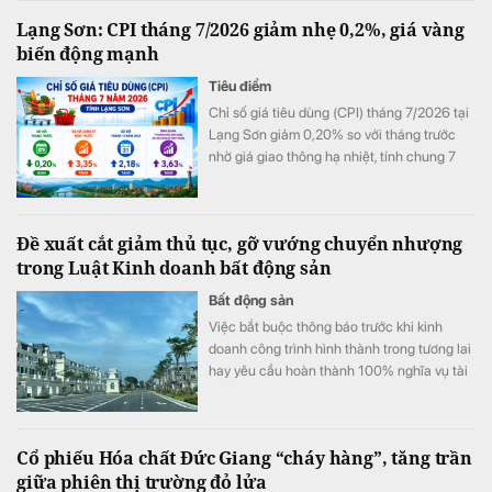
Lạng Sơn: CPI tháng 7/2026 giảm nhẹ 0,2%, giá vàng
biến động mạnh
Tiêu điểm
Chỉ số giá tiêu dùng (CPI) tháng 7/2026 tại
Lạng Sơn giảm 0,20% so với tháng trước
nhờ giá giao thông hạ nhiệt, tính chung 7
tháng đầu năm CPI bình quân vẫn tăng
3,63%.
Đề xuất cắt giảm thủ tục, gỡ vướng chuyển nhượng
trong Luật Kinh doanh bất động sản
Bất động sản
Việc bắt buộc thông báo trước khi kinh
doanh công trình hình thành trong tương lai
hay yêu cầu hoàn thành 100% nghĩa vụ tài
chính trước khi M&A đang được cho là làm
gia tăng áp lực chi phí. Các chuyên gia và
doanh nghiệp kiến nghị sửa đổi để tạo môi
Cổ phiếu Hóa chất Đức Giang “cháy hàng”, tăng trần
trường đầu tư thông thoáng hơn.
giữa phiên thị trường đỏ lửa