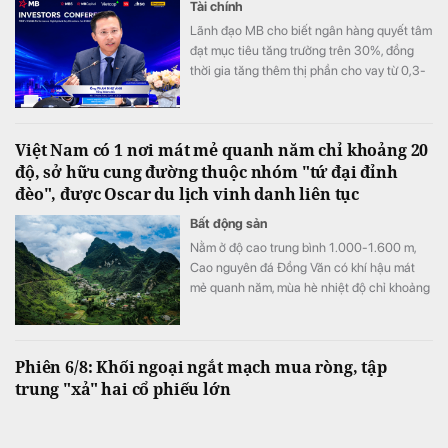
Tài chính
Lãnh đạo MB cho biết ngân hàng quyết tâm
đạt mục tiêu tăng trưởng trên 30%, đồng
thời gia tăng thêm thị phần cho vay từ 0,3-
0,5% trong nửa cuối năm, sau khi đã tăng
0,3% ở nửa đầu năm.
Việt Nam có 1 nơi mát mẻ quanh năm chỉ khoảng 20
độ, sở hữu cung đường thuộc nhóm "tứ đại đỉnh
đèo", được Oscar du lịch vinh danh liên tục
Bất động sản
Nằm ở độ cao trung bình 1.000-1.600 m,
Cao nguyên đá Đồng Văn có khí hậu mát
mẻ quanh năm, mùa hè nhiệt độ chỉ khoảng
20-23°C, trong khi mùa đông có thể xuống
gần 0°C và xuất hiện băng tuyết.
Phiên 6/8: Khối ngoại ngắt mạch mua ròng, tập
trung "xả" hai cổ phiếu lớn
Tài chính
Giao dịch của khối ngoại là điểm trừ khi