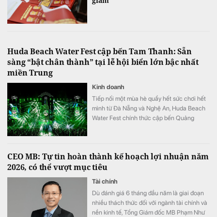
giảm
Huda Beach Water Fest cập bến Tam Thanh: Sẵn
sàng “bật chân thành” tại lễ hội biển lớn bậc nhất
miền Trung
Kinh doanh
Tiếp nối một mùa hè quẩy hết sức chơi hết
mình từ Đà Nẵng và Nghệ An, Huda Beach
Water Fest chính thức cập bến Quảng
trường biển Tam Thanh ngày 8 - 9/8.
CEO MB: Tự tin hoàn thành kế hoạch lợi nhuận năm
2026, có thể vượt mục tiêu
Tài chính
Dù đánh giá 6 tháng đầu năm là giai đoạn
nhiều thách thức đối với ngành tài chính và
nền kinh tế, Tổng Giám đốc MB Phạm Như