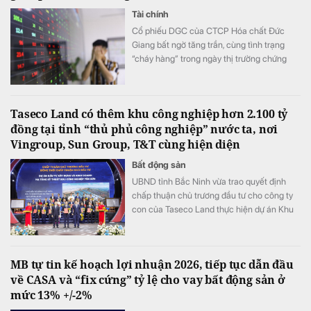
Tài chính
Cổ phiếu DGC của CTCP Hóa chất Đức
Giang bất ngờ tăng trần, cùng tình trạng
“cháy hàng” trong ngày thị trường chứng
khoán đỏ lửa, VN-Index giảm hơn 11 điểm.
Taseco Land có thêm khu công nghiệp hơn 2.100 tỷ
đồng tại tỉnh “thủ phủ công nghiệp” nước ta, nơi
Vingroup, Sun Group, T&T cùng hiện diện
Bất động sản
UBND tỉnh Bắc Ninh vừa trao quyết định
chấp thuận chủ trương đầu tư cho công ty
con của Taseco Land thực hiện dự án Khu
công nghiệp Yên Sơn quy mô gần 155 ha,
tổng vốn hơn 2.157 tỷ đồng.
MB tự tin kế hoạch lợi nhuận 2026, tiếp tục dẫn đầu
về CASA và “fix cứng” tỷ lệ cho vay bất động sản ở
mức 13% +/-2%