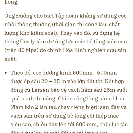
Long.
Ông Đường cho biết Tập đoàn không sử dụng cọc
nhồi thông thường (thời gian thi công lâu, chất
lượng khó kiểm soát). Thay vào đó, sử dụng hệ
thống Cọc ly tâm dự ứng lực mác bê tông siêu cao
(trên 80 Mpa) do chính Hòa Bình nghiên cứu sản
xuất.
Theo đó, cọc đường kính 500mm - 600mm
được ép sâu 20 – 25 m vào lớp đất tốt. Kết hợp
đóng cừ Larsen bảo vệ vách hầm sâu 25m suốt
quá trình thi công. Chiều rộng lòng hầm 11 m
(đảm bảo 2 làn tàu chạy riêng biệt); sàn đáy và
vách sàn trên sử dụng bê tông cốt thép mác
siêu cao, chiều dày lên tới 800 mm, chịu lực tác
động cực lớn từ mặt đất và tải trọng tàu.