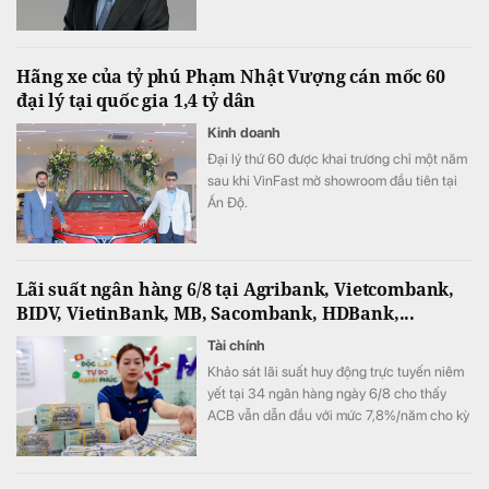
Ánh cho biết ngân hàng vẫn tự tin hoàn
thành kế hoạch lợi nhuận năm 2026, thậm
chí có thể đạt kết quả cao hơn mục tiêu đề
Hãng xe của tỷ phú Phạm Nhật Vượng cán mốc 60
ra.
đại lý tại quốc gia 1,4 tỷ dân
Kinh doanh
Đại lý thứ 60 được khai trương chỉ một năm
sau khi VinFast mở showroom đầu tiên tại
Ấn Độ.
Lãi suất ngân hàng 6/8 tại Agribank, Vietcombank,
BIDV, VietinBank, MB, Sacombank, HDBank,...
Tài chính
Khảo sát lãi suất huy động trực tuyến niêm
yết tại 34 ngân hàng ngày 6/8 cho thấy
ACB vẫn dẫn đầu với mức 7,8%/năm cho kỳ
hạn 12 tháng, trong khi LPBank duy trì mức
7,3%/năm và toàn thị trường hiện có 8 ngân
hàng niêm yết lãi suất từ 7%/năm trở lên.