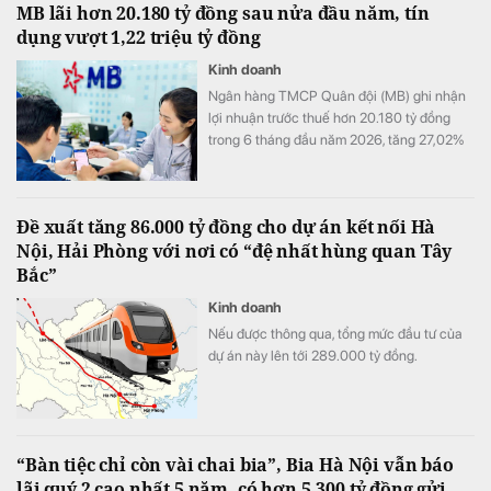
MB lãi hơn 20.180 tỷ đồng sau nửa đầu năm, tín
dụng vượt 1,22 triệu tỷ đồng
Kinh doanh
Ngân hàng TMCP Quân đội (MB) ghi nhận
lợi nhuận trước thuế hơn 20.180 tỷ đồng
trong 6 tháng đầu năm 2026, tăng 27,02%
so với cùng kỳ. Cùng với tăng trưởng lợi
nhuận, quy mô tín dụng vượt 1,22 triệu tỷ
đồng, trong khi tổng tài sản tiến sát mốc
Đề xuất tăng 86.000 tỷ đồng cho dự án kết nối Hà
1,74 triệu tỷ đồng.
Nội, Hải Phòng với nơi có “đệ nhất hùng quan Tây
Bắc”
Kinh doanh
Nếu được thông qua, tổng mức đầu tư của
dự án này lên tới 289.000 tỷ đồng.
“Bàn tiệc chỉ còn vài chai bia”, Bia Hà Nội vẫn báo
lãi quý 2 cao nhất 5 năm, có hơn 5.300 tỷ đồng gửi