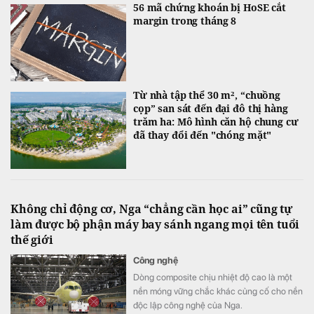
56 mã chứng khoán bị HoSE cắt
margin trong tháng 8
Từ nhà tập thể 30 m², “chuồng
cọp” san sát đến đại đô thị hàng
trăm ha: Mô hình căn hộ chung cư
đã thay đổi đến "chóng mặt"
Không chỉ động cơ, Nga “chẳng cần học ai” cũng tự
làm được bộ phận máy bay sánh ngang mọi tên tuổi
thế giới
Công nghệ
Dòng composite chịu nhiệt độ cao là một
nền móng vững chắc khác củng cố cho nền
độc lập công nghệ của Nga.