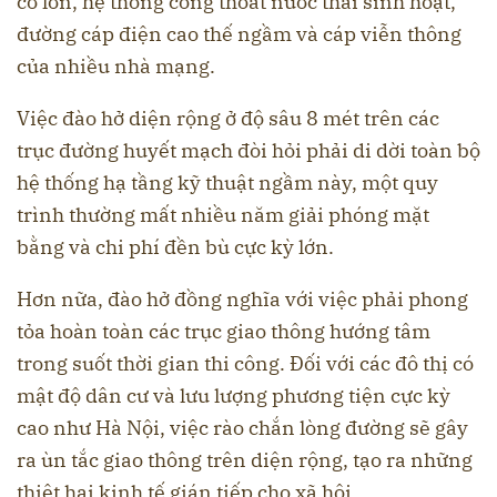
cỡ lớn, hệ thống cống thoát nước thải sinh hoạt,
đường cáp điện cao thế ngầm và cáp viễn thông
của nhiều nhà mạng.
Việc đào hở diện rộng ở độ sâu 8 mét trên các
trục đường huyết mạch đòi hỏi phải di dời toàn bộ
hệ thống hạ tầng kỹ thuật ngầm này, một quy
trình thường mất nhiều năm giải phóng mặt
bằng và chi phí đền bù cực kỳ lớn.
Hơn nữa, đào hở đồng nghĩa với việc phải phong
tỏa hoàn toàn các trục giao thông hướng tâm
trong suốt thời gian thi công. Đối với các đô thị có
mật độ dân cư và lưu lượng phương tiện cực kỳ
cao như Hà Nội, việc rào chắn lòng đường sẽ gây
ra ùn tắc giao thông trên diện rộng, tạo ra những
thiệt hại kinh tế gián tiếp cho xã hội.