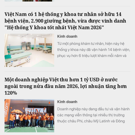
Việt Nam có 1 hệ thống y khoa tư nhân sở hữu 14
bệnh viện, 2.900 giường bệnh, vừa được vinh danh
"Hệ thống Y khoa tốt nhất Việt Nam 2026"
Kinh doanh
Từ một phòng khám tư nhân, hiện này hệ
thống y khoa này đã vận hành 14 bệnh viện,
phục vụ hơn 6 triệu lượt khám mỗi năm và
vừa được xướng tên "Hệ thống Y khoa tốt
nhất Việt Nam 2026".
Một doanh nghiệp Việt thu hơn 1 tỷ USD ở nước
ngoài trong nửa đầu năm 2026, lợi nhuận tăng hơn
120%
Kinh doanh
Doanh nghiệp này đang đầu tư và vận hành
các mạng viễn thông tại nhiều thị trường
thuộc châu Phi, châu Mỹ Latinh và Đông
Nam Á.