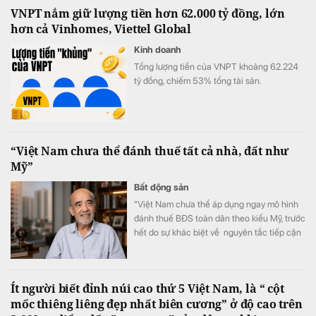
VNPT nắm giữ lượng tiền hơn 62.000 tỷ đồng, lớn
hơn cả Vinhomes, Viettel Global
Kinh doanh
Tổng lượng tiền của VNPT khoảng 62.224
tỷ đồng, chiếm 53% tổng tài sản.
“Việt Nam chưa thể đánh thuế tất cả nhà, đất như
Mỹ”
Bất động sản
“Việt Nam chưa thể áp dụng ngay mô hình
đánh thuế BĐS toàn dân theo kiểu Mỹ, trước
hết do sự khác biệt về nguyên tắc tiếp cận
tài nguyên đất đai, từ đó dẫn tới sự khác
nhau căn bản về cơ cấu tiền lương”.
Ít người biết đỉnh núi cao thứ 5 Việt Nam, là “ cột
mốc thiêng liêng đẹp nhất biên cương” ở độ cao trên