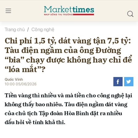
Trang chủ
Công nghệ
bình luận
Chi phí 1,5 tỷ, dát vàng tận 7,5 tỷ:
Tàu điện ngầm của ông Đường
“bia” chạy được không hay chỉ để
“lóa mắt”?
Quốc Vinh
10:00 05/06/2026
Hủy
G
Tiền vàng thì nhiều và mà tiền cho công nghệ lại
không thấy bao nhiêu. Tàu điện ngầm dát vàng
của chủ tịch Tập đoàn Hòa Bình đặt ra nhiều
dấu hỏi về tính khả thi.