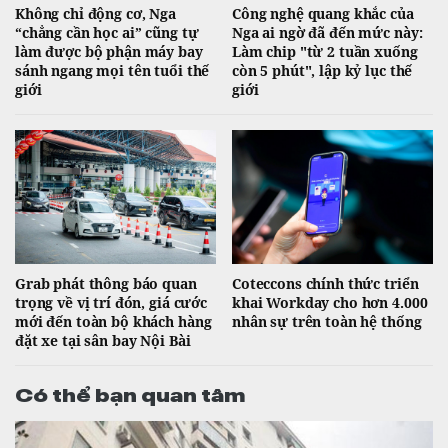
Không chỉ động cơ, Nga
Công nghệ quang khắc của
“chẳng cần học ai” cũng tự
Nga ai ngờ đã đến mức này:
làm được bộ phận máy bay
Làm chip "từ 2 tuần xuống
sánh ngang mọi tên tuổi thế
còn 5 phút", lập kỷ lục thế
giới
giới
Grab phát thông báo quan
Coteccons chính thức triển
trọng về vị trí đón, giá cước
khai Workday cho hơn 4.000
mới đến toàn bộ khách hàng
nhân sự trên toàn hệ thống
đặt xe tại sân bay Nội Bài
Có thể bạn quan tâm