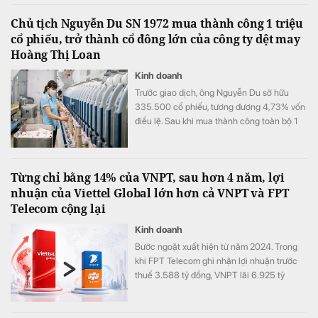
Chủ tịch Nguyễn Du SN 1972 mua thành công 1 triệu
cổ phiếu, trở thành cổ đông lớn của công ty dệt may
Hoàng Thị Loan
Kinh doanh
Trước giao dịch, ông Nguyễn Du sở hữu
335.500 cổ phiếu, tương đương 4,73% vốn
điều lệ. Sau khi mua thành công toàn bộ 1
triệu cổ phiếu đã đăng ký, lượng cổ phiếu
nắm giữ của ông tăng lên 1.335.500 đơn vị,
tương ứng 18,81% vốn.
Từng chỉ bằng 14% của VNPT, sau hơn 4 năm, lợi
nhuận của Viettel Global lớn hơn cả VNPT và FPT
Telecom cộng lại
Kinh doanh
Bước ngoặt xuất hiện từ năm 2024. Trong
khi FPT Telecom ghi nhận lợi nhuận trước
thuế 3.588 tỷ đồng, VNPT lãi 6.925 tỷ
đồng, Viettel Global đạt tới 10.667 tỷ đồng
lợi nhuận trước thuế, tăng 175% so với năm
2023 và chính thức vượt qua VNPT.