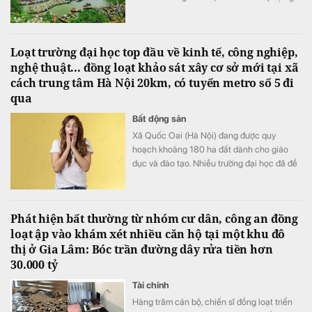
dấu ấn trên bản đồ du lịch quốc tế khi được
đề cử hạng mục "Điểm đến mới nổi hàng
đầu châu Á" tại World Travel Awards 2026.
Loạt trường đại học top đầu về kinh tế, công nghiệp,
nghệ thuật... đồng loạt khảo sát xây cơ sở mới tại xã
cách trung tâm Hà Nội 20km, có tuyến metro số 5 đi
qua
Bất động sản
Xã Quốc Oai (Hà Nội) đang được quy
hoạch khoảng 180 ha đất dành cho giáo
dục và đào tạo. Nhiều trường đại học đã đề
xuất đầu tư cơ sở mới tại khu vực này với
tổng nhu cầu khoảng 70-75 ha.
Phát hiện bất thường từ nhóm cư dân, công an đồng
loạt ập vào khám xét nhiều căn hộ tại một khu đô
thị ở Gia Lâm: Bóc trần đường dây rửa tiền hơn
30.000 tỷ
Tài chính
Hàng trăm cán bộ, chiến sĩ đồng loạt triển