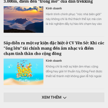
3.000m, điểm đến "trong mơ" của dân trekking
Kinh doanh
Hành trình chinh phục "nóc nhà biên giới"
này không chỉ là thử thách thể lực mà còn
là trải nghiệm đầy tự hào khi chạm tay vào
cột mốc chủ quyền thiêng liêng giữa đại
ngàn Tây Bắc.
Sắp diễn ra một sự kiện đặc biệt ở CV Yên Sở: Khi các
"ông lớn" tài chính mang đến âm nhạc và điểm
chạm tinh thần cho cộng đồng
Kinh doanh
Không chỉ là một sự kiện âm nhạc cộng
đồng hay giải trí thuần túy, Đông Fest được
thiết kế thành một không gian lễ hội ngoài
trời đa trải nghiệm.
XEM THÊM