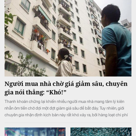
Người mua nhà chờ giá giảm sâu, chuyên
gia nói thẳng: “Khó!”
Thanh khoản chững lại khiến nhiều người mua nhà mang tâm lý kiên
nhẫn ôm tiền chờ đợi một đợt giảm giá sâu để bắt đáy. Tuy nhiên, giới
chuyên gia nhận định kịch bản này rất khó xảy ra, bởi hàng loạt chi phí
đầu vào liên tục neo cao đang chặn đứng đà giảm của thị trường.