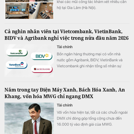
khai các mũi công tác khám xét nhiều căn
hộ tại Gia Lâm (Hà Nội).
Cả nghìn nhân viên tại Vietcombank, VietinBank,
BIDV và Agribank nghỉ việc trong nửa đầu năm 2026
Tài chính
Bốn ngân hàng thương mại có vốn nhà
nước gồm Agribank, BIDV, VietinBank và
Vietcombank ghi nhận tổng số nhân sự
giảm hơn 1.100 người trong 6 tháng đầu
năm 2026.
Nắm trong tay Điện Máy Xanh, Bách Hóa Xanh, An
Khang, vốn hóa MWG chỉ ngang DMX
Tài chính
Với vốn hóa hiện tại, tất cả các chuỗi ngoài
DMX chỉ đóng góp tổng cộng chưa đến
16.000 tỷ vào định giá của MWG.