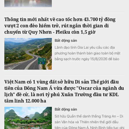
Thông tin mới nhất về cao tốc hơn 43.700 tỷ đồng
vượt 2 con đèo hiểm trở, rút ngắn thời gian di
chuyển từ Quy Nhơn - Pleiku còn 1,5 giờ
Bất động sản
Lãnh đạo tỉnh Gia Lai yêu cầu các địa
phương hoàn thành bàn giao toàn bộ mặt
bằng sạch trước ngày 15/8/2026 để bảo
đảm tiến độ triển khai dự án đầu tư xây
dựng đường bộ cao tốc Quy Nhơn - Pleiku.
Việt Nam có 1 vùng đất sở hữu Di sản Thế giới đầu
tiên của Đông Nam Á vừa được "Oscar của ngành du
lịch" đề cử, là nơi tỷ phú Xuân Trường đầu tư KDL
tâm linh 12.000 ha
Bất động sản
Sở hữu Quần thể danh thắng Tràng An – Di
sản Văn hóa và Thiên nhiên thế giới đầu
tiên của Đông Nam Á, Ninh Bình tiếp tục ghi