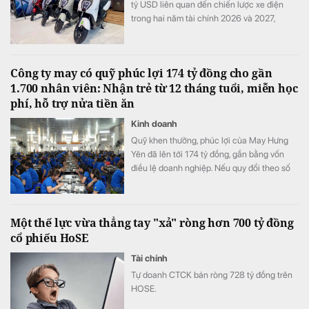
tỷ USD liên quan đến chiến lược xe điện
trong hai năm tài chính 2026 và 2027,
tương đương khoảng ba năm lợi nhuận hoạt
động và nhiều hơn tổng chi tiêu nghiên cứu
và phát triển (R&D) của cả một năm.
Công ty may có quỹ phúc lợi 174 tỷ đồng cho gần
1.700 nhân viên: Nhận trẻ từ 12 tháng tuổi, miễn học
phí, hỗ trợ nửa tiền ăn
Kinh doanh
Quỹ khen thưởng, phúc lợi của May Hưng
Yên đã lên tới 174 tỷ đồng, gần bằng vốn
điều lệ doanh nghiệp. Nếu quy đổi theo số
lao động cuối năm 2025, quy mô quỹ tương
đương hơn 100 triệu đồng cho mỗi nhân
viên.
Một thế lực vừa thẳng tay "xả" ròng hơn 700 tỷ đồng
cổ phiếu HoSE
Tài chính
Tự doanh CTCK bán ròng 728 tỷ đồng trên
HOSE.