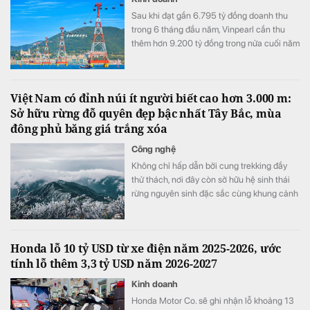
Sau khi đạt gần 6.795 tỷ đồng doanh thu
trong 6 tháng đầu năm, Vinpearl cần thu
thêm hơn 9.200 tỷ đồng trong nửa cuối năm
để hoàn thành kế hoạch 16.000 tỷ đồng.
Việt Nam có đỉnh núi ít người biết cao hơn 3.000 m:
Sở hữu rừng đỗ quyên đẹp bậc nhất Tây Bắc, mùa
đông phủ băng giá trắng xóa
Công nghệ
Không chỉ hấp dẫn bởi cung trekking đầy
thử thách, nơi đây còn sở hữu hệ sinh thái
rừng nguyên sinh đặc sắc cùng khung cảnh
biến đổi theo từng mùa trong năm.
Honda lỗ 10 tỷ USD từ xe điện năm 2025-2026, ước
tính lỗ thêm 3,3 tỷ USD năm 2026-2027
Kinh doanh
Honda Motor Co. sẽ ghi nhận lỗ khoảng 13