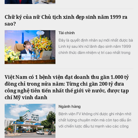
Chữ ký của nữ Chủ tịch xinh đẹp sinh năm 1999 ra
sao?
Tài chính
Đây là quyết định nhân sự mới nhất được bà
Linh ký sau khi nữ lãnh đạo sinh năm 1999
chính thức đảm nhiệm vị trí cao nhất trong
Hội đồng quản trị PC1
Việt Nam có 1 bệnh viện đạt doanh thu gần 1.000 tỷ
đồng chỉ trong nửa năm: Từng chi gần 200 tỷ đưa
công nghệ tiên tiến nhất thế giới về nước, được tạp
chí Mỹ vinh danh
Ngành hàng
Bệnh viện FV không chỉ được ghi nhận nhờ
chất lượng chuyên môn mà còn tạo dấu ấn
với chiến lược đầu tư mạnh vào các công
nghệ y tế hiện đại.