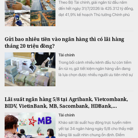
Theo Bộ Tài chính, giải ngân từ đầu năm
đến hết ngày 31/7/2026 là 425.312 tỷ đồng,
đạt 41,9% kế hoạch Thủ tướng Chính phủ
giao.
Gửi bao nhiêu tiền vào ngân hàng thì có lãi hàng
tháng 20 triệu đồng?
Tài chính
Trong bối cảnh nhiều kênh đầu tư còn tiềm
ẩn rủi ro, gửi tiết kiệm ngân hàng vẫn đang
là lựa chọn được nhiều người ưu tiên nhờ sự
an toàn và ổn định.
Lãi suất ngân hàng 5/8 tại Agribank, Vietcombank,
BIDV, VietinBank, MB, Sacombank, HDBank,...
Tài chính
Khảo sát lãi suất huy động trực tuyến niêm
yết tại 34 ngân hàng ngày 5/8 cho thấy mặt
bằng lãi suất nhìn chung ổn định. Điểm