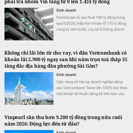
phải trả nhóm Vin tăng từ 0 lên 1.424 tỷ đồng
Kinh doanh
Pomina báo lỗ sau thuế 146 tỷ đồng trong
quý II/2026, thấp hơn khoản lỗ 170 tỷ đồng
cùng kỳ năm trước. Lũy kế 6 tháng, doanh
nghiệp lỗ 325 tỷ đồng, chỉ cải thiện khoảng
4 tỷ đồng so với nửa đầu năm 2025.
Không chỉ lãi lớn từ cho vay, vì đâu Vietcombank có
khoản lãi 2.900 tỷ ngay sau khi nắm trọn toà tháp 35
tầng đắc địa hàng đầu phường Sài Gòn?
Kinh doanh
Việc nâng sở hữu tại doanh nghiệp đứng
sau Vietcombank Tower lên 100% kéo theo
một khoản lãi thuần đáng kể trên báo cáo
tài chính hợp nhất của Vietcombank.
Vinpearl cần thu hơn 9.200 tỷ đồng trong nửa cuối
năm 2026: Động lực đến từ đâu?
Kinh doanh