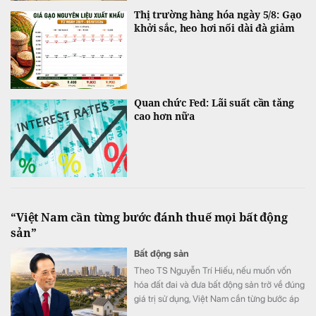
Thị trường hàng hóa ngày 5/8: Gạo
khởi sắc, heo hơi nối dài đà giảm
Quan chức Fed: Lãi suất cần tăng
cao hơn nữa
“Việt Nam cần từng bước đánh thuế mọi bất động
sản”
Bất động sản
Theo TS Nguyễn Trí Hiếu, nếu muốn vốn
hóa đất đai và đưa bất động sản trở về đúng
giá trị sử dụng, Việt Nam cần từng bước áp
dụng thuế đối với mọi bất động sản.