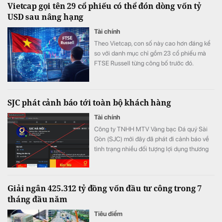
Vietcap gọi tên 29 cổ phiếu có thể đón dòng vốn tỷ
USD sau nâng hạng
Tài chính
Theo Vietcap, con số này cao hơn đáng kể
so với danh mục chỉ gồm 23 cổ phiếu mà
FTSE Russell từng công bố trước đó.
SJC phát cảnh báo tới toàn bộ khách hàng
Tài chính
Công ty TNHH MTV Vàng bạc Đá quý Sài
Gòn (SJC) mới đây đã phát đi cảnh báo về
tình trạng nhiều đối tượng lợi dụng thương
hiệu SJC để lập fanpage giả mạo nhằm lừa
đảo khách hàng.
Giải ngân 425.312 tỷ đồng vốn đầu tư công trong 7
tháng đầu năm
Tiêu điểm