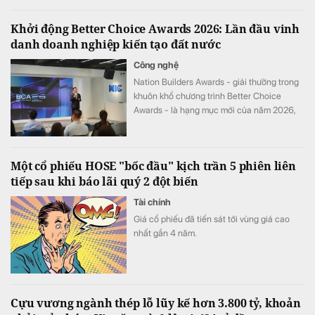
Khởi động Better Choice Awards 2026: Lần đầu vinh
danh doanh nghiệp kiến tạo đất nước
Công nghệ
Nation Builders Awards - giải thưởng trong
khuôn khổ chương trình Better Choice
Awards - là hạng mục mới của năm 2026,
tôn vinh những doanh nghiệp có đóng góp
nổi bật cho sự phát triển của đất nước.
Một cổ phiếu HOSE "bốc đầu" kịch trần 5 phiên liên
tiếp sau khi báo lãi quý 2 đột biến
Tài chính
Giá cổ phiếu đã tiến sát tới vùng giá cao
nhất gần 4 năm.
Cựu vương ngành thép lỗ lũy kế hơn 3.800 tỷ, khoản