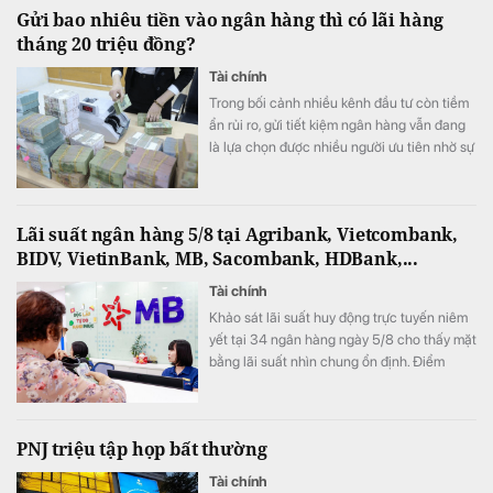
Gửi bao nhiêu tiền vào ngân hàng thì có lãi hàng
tháng 20 triệu đồng?
Tài chính
Trong bối cảnh nhiều kênh đầu tư còn tiềm
ẩn rủi ro, gửi tiết kiệm ngân hàng vẫn đang
là lựa chọn được nhiều người ưu tiên nhờ sự
an toàn và ổn định.
Lãi suất ngân hàng 5/8 tại Agribank, Vietcombank,
BIDV, VietinBank, MB, Sacombank, HDBank,...
Tài chính
Khảo sát lãi suất huy động trực tuyến niêm
yết tại 34 ngân hàng ngày 5/8 cho thấy mặt
bằng lãi suất nhìn chung ổn định. Điểm
đáng chú ý là SeABank đồng loạt giảm lãi
suất ở nhiều kỳ hạn, trong khi ACB tiếp tục
dẫn đầu với 7,8%/năm và LPBank duy trì
PNJ triệu tập họp bất thường
mức 7,3%/năm.
Tài chính