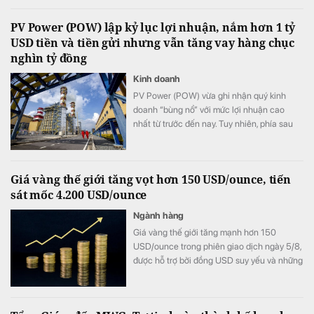
PV Power (POW) lập kỷ lục lợi nhuận, nắm hơn 1 tỷ
USD tiền và tiền gửi nhưng vẫn tăng vay hàng chục
nghìn tỷ đồng
Kinh doanh
PV Power (POW) vừa ghi nhận quý kinh
doanh “bùng nổ” với mức lợi nhuận cao
nhất từ trước đến nay. Tuy nhiên, phía sau
bức tranh tăng trưởng là một nghịch lý đáng
chú ý: doanh nghiệp đang nắm giữ lượng
tiền và tiền gửi ngân hàng hơn 1 tỷ USD,
Giá vàng thế giới tăng vọt hơn 150 USD/ounce, tiến
nhưng vẫn đẩy mạnh vay vốn khiến chi phí
sát mốc 4.200 USD/ounce
lãi vay tăng vọt.
Ngành hàng
Giá vàng thế giới tăng mạnh hơn 150
USD/ounce trong phiên giao dịch ngày 5/8,
được hỗ trợ bởi đồng USD suy yếu và những
bất ổn địa chính trị. Trong khi đó, giới đầu tư
hướng sự chú ý tới loạt dữ liệu việc làm của
Mỹ trong tuần này để tìm thêm tín hiệu về