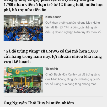
1.700 nhân viên: Nhận trẻ từ 12 tháng tuổi, miễn học
phí, hỗ trợ nửa tiền ăn
Kinh doanh
Quỹ khen thưởng, phúc lợi của May Hưng
Yên đã lên tới 174 tỷ đồng, gần bằng vốn
điều lệ doanh nghiệp. Nếu quy đổi theo số
lao động cuối năm 2025, quy mô quỹ tương
đương hơn 100 triệu đồng cho mỗi nhân
viên.
“Gà đẻ trứng vàng” của MWG có thể mở hơn 1.000
cửa hàng trong năm nay, lợi nhuận nhiều khả năng
vượt kế hoạch
Tài chính
Chuỗi Bách Hóa Xanh – gà đẻ trứng vàng
của MWG đang tăng tốc mở rộng quy mô
với số lượng cửa hàng tăng chóng mặt.
Ông Nguyễn Thái Huy bị miễn nhiệm