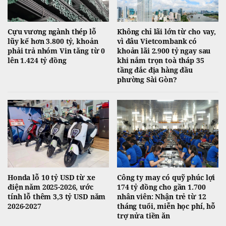
Cựu vương ngành thép lỗ
Không chỉ lãi lớn từ cho vay,
lũy kế hơn 3.800 tỷ, khoản
vì đâu Vietcombank có
phải trả nhóm Vin tăng từ 0
khoản lãi 2.900 tỷ ngay sau
lên 1.424 tỷ đồng
khi nắm trọn toà tháp 35
tầng đắc địa hàng đầu
phường Sài Gòn?
Honda lỗ 10 tỷ USD từ xe
Công ty may có quỹ phúc lợi
điện năm 2025-2026, ước
174 tỷ đồng cho gần 1.700
tính lỗ thêm 3,3 tỷ USD năm
nhân viên: Nhận trẻ từ 12
2026-2027
tháng tuổi, miễn học phí, hỗ
trợ nửa tiền ăn