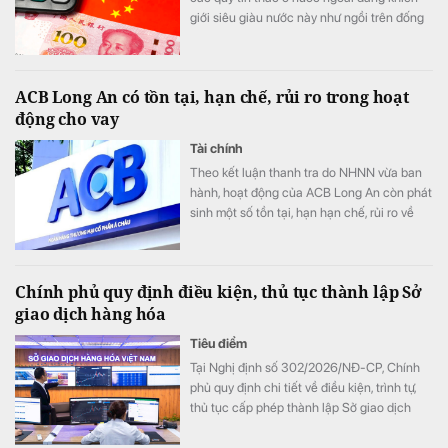
giới siêu giàu nước này như ngồi trên đống
lửa.
ACB Long An có tồn tại, hạn chế, rủi ro trong hoạt
động cho vay
Tài chính
Theo kết luận thanh tra do NHNN vừa ban
hành, hoạt động của ACB Long An còn phát
sinh một số tồn tại, hạn hạn chế, rủi ro về
nguyên tắc vay vốn; thẩm định, xét duyệt
cho vay; về kiểm tra, giám sát vốn vay; về
báo cáo giao dịch có giá trị lớn; về hoạt
Chính phủ quy định điều kiện, thủ tục thành lập Sở
động chuyển tiền ra nước ngoài.
giao dịch hàng hóa
Tiêu điểm
Tại Nghị định số 302/2026/NĐ-CP, Chính
phủ quy định chi tiết về điều kiện, trình tự,
thủ tục cấp phép thành lập Sở giao dịch
hàng hóa.