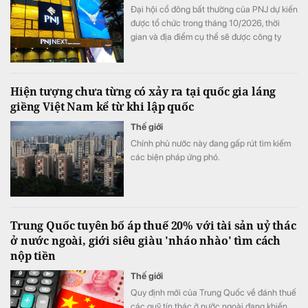
Đại hội cổ đông bất thường của PNJ dự kiến
được tổ chức trong tháng 10/2026, thời
gian và địa điểm cụ thể sẽ được công ty
thông báo sau.
Hiện tượng chưa từng có xảy ra tại quốc gia láng
giềng Việt Nam kể từ khi lập quốc
Thế giới
Chính phủ nước này đang gấp rút tìm kiếm
các biện pháp ứng phó.
Trung Quốc tuyên bố áp thuế 20% với tài sản uỷ thác
ở nước ngoài, giới siêu giàu 'nháo nhào' tìm cách
nộp tiền
Thế giới
Quy định mới của Trung Quốc về đánh thuế
các quỹ tín thác ở nước ngoài đang khiến