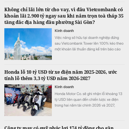
Không chỉ lãi lớn từ cho vay, vì đâu Vietcombank có
khoản lãi 2.900 tỷ ngay sau khi nắm trọn toà tháp 35
tầng đắc địa hàng đầu phường Sài Gòn?
Kinh doanh
Việc nâng sở hữu tại doanh nghiệp đứng
sau Vietcombank Tower lên 100% kéo theo
một khoản lãi thuần đáng kể trên báo cáo
tài chính hợp nhất của Vietcombank.
Honda lỗ 10 tỷ USD từ xe điện năm 2025-2026, ước
tính lỗ thêm 3,3 tỷ USD năm 2026-2027
Kinh doanh
Honda Motor Co. sẽ ghi nhận lỗ khoảng 13
tỷ USD liên quan đến chiến lược xe điện
trong hai năm tài chính 2026 và 2027,
tương đương khoảng ba năm lợi nhuận hoạt
động và nhiều hơn tổng chi tiêu nghiên cứu
và phát triển (R&D) của cả một năm.
Công ty may có quỹ phúc lợi 174 tỷ đồng cho gần