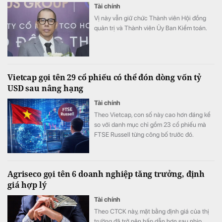
Tài chính
Vị này vẫn giữ chức Thành viên Hội đồng
quản trị và Thành viên Ủy Ban Kiểm toán.
Vietcap gọi tên 29 cổ phiếu có thể đón dòng vốn tỷ
USD sau nâng hạng
Tài chính
Theo Vietcap, con số này cao hơn đáng kể
so với danh mục chỉ gồm 23 cổ phiếu mà
FTSE Russell từng công bố trước đó.
Agriseco gọi tên 6 doanh nghiệp tăng trưởng, định
giá hợp lý
Tài chính
Theo CTCK này, mặt bằng định giá của thị
trường đã trở nên hấp dẫn hơn sau nhịp