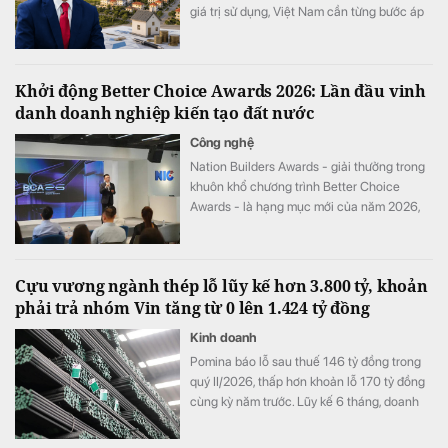
giá trị sử dụng, Việt Nam cần từng bước áp
dụng thuế đối với mọi bất động sản.
Khởi động Better Choice Awards 2026: Lần đầu vinh
danh doanh nghiệp kiến tạo đất nước
Công nghệ
Nation Builders Awards - giải thưởng trong
khuôn khổ chương trình Better Choice
Awards - là hạng mục mới của năm 2026,
tôn vinh những doanh nghiệp có đóng góp
nổi bật cho sự phát triển của đất nước.
Cựu vương ngành thép lỗ lũy kế hơn 3.800 tỷ, khoản
phải trả nhóm Vin tăng từ 0 lên 1.424 tỷ đồng
Kinh doanh
Pomina báo lỗ sau thuế 146 tỷ đồng trong
quý II/2026, thấp hơn khoản lỗ 170 tỷ đồng
cùng kỳ năm trước. Lũy kế 6 tháng, doanh
nghiệp lỗ 325 tỷ đồng, chỉ cải thiện khoảng
4 tỷ đồng so với nửa đầu năm 2025.