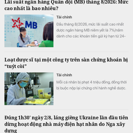
Lãi suất ngân hàng Quân đội (MB) tháng 8/2026: Mức
cao nhất là bao nhiêu?
Tài chính
Đầu tháng 8/2026, mức lãi suất cao nhất
được ngân hàng MB niêm yết là 7%/năm
dành cho các khoản tiền gửi kỳ hạn từ 24-
60 tháng, trong khi gửi tiết kiệm online vẫn
có lợi thế hơn gửi tại quầy ở nhiều kỳ hạn.
Loạt dược sĩ tại một công ty trên sàn chứng khoán bị
“tuýt còi”
Tài chính
Mỗi cá nhân bị phạt 4 triệu đồng, đồng thời
bị buộc nộp lại chứng chỉ hành nghề dược.
Đúng 1h30' ngày 2/8, láng giềng Ukraine lần đầu tiên
dừng hoạt động nhà máy điện hạt nhân do Nga xây
dựng