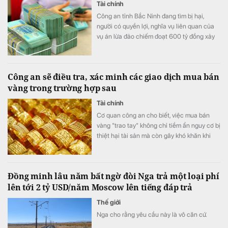
Tài chính
Công an tỉnh Bắc Ninh đang tìm bị hại,
người có quyền lợi, nghĩa vụ liên quan của
vụ án lừa đảo chiếm đoạt 600 tỷ đồng xảy
ra trên địa bản tỉnh.
Công an sẽ điều tra, xác minh các giao dịch mua bán
vàng trong trường hợp sau
Tài chính
Cơ quan công an cho biết, việc mua bán
vàng "trao tay" không chỉ tiềm ẩn nguy cơ bị
thiệt hại tài sản mà còn gây khó khăn khi
phát sinh tranh chấp do thiếu hóa đơn,
chứng từ và căn cứ chứng minh giao dịch.
Đồng minh lâu năm bất ngờ đòi Nga trả một loại phí
lên tới 2 tỷ USD/năm Moscow lên tiếng đáp trả
Thế giới
Nga cho rằng yêu cầu này là vô căn cứ.