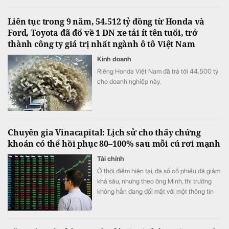
Liên tục trong 9 năm, 54.512 tỷ đồng từ Honda và
Ford, Toyota đã đổ về 1 DN xe tải ít tên tuổi, trở
thành công ty giá trị nhất ngành ô tô Việt Nam
Kinh doanh
Riêng Honda Việt Nam đã trả tới 44.500 tỷ
cho doanh nghiệp này.
Chuyên gia Vinacapital: Lịch sử cho thấy chứng
khoán có thể hồi phục 80–100% sau mỗi cú rơi mạnh
Tài chính
Ở thời điểm hiện tại, đa số cổ phiếu đã giảm
khá sâu, nhưng theo ông Minh, thị trường
không hẳn đang đối mặt với một thông tin
xấu cụ thể.