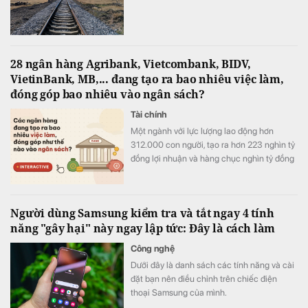
28 ngân hàng Agribank, Vietcombank, BIDV,
VietinBank, MB,... đang tạo ra bao nhiêu việc làm,
đóng góp bao nhiêu vào ngân sách?
Tài chính
Một ngành với lực lượng lao động hơn
312.000 con người, tạo ra hơn 223 nghìn tỷ
đồng lợi nhuận và hàng chục nghìn tỷ đồng
nộp ngân sách chỉ trong nửa năm.
Người dùng Samsung kiểm tra và tắt ngay 4 tính
năng "gây hại" này ngay lập tức: Đây là cách làm
Công nghệ
Dưới đây là danh sách các tính năng và cài
đặt bạn nên điều chỉnh trên chiếc điện
thoại Samsung của mình.