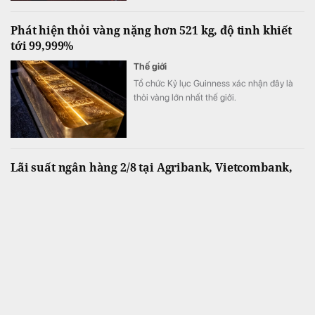
trăm tài năng trẻ đến từ nhiều tỉnh, thành
trên cả nước.
Phát hiện thỏi vàng nặng hơn 521 kg, độ tinh khiết
tới 99,999%
Thế giới
Tổ chức Kỷ lục Guinness xác nhận đây là
thỏi vàng lớn nhất thế giới.
Lãi suất ngân hàng 2/8 tại Agribank, Vietcombank,
BIDV, VietinBank, MB, Sacombank, HDBank,...
Tài chính
Khảo sát lãi suất huy động niêm yết tại 34
ngân hàng ngày 2/8 cho thấy mặt bằng lãi
suất tiếp tục ổn định. ACB vẫn dẫn đầu với
mức 7,8%/năm cho kỳ hạn 12 tháng và là
một trong 7 ngân hàng niêm yết lãi suất từ
7%/năm trở lên.
Một ngân hàng chấm dứt hoạt động 10 Phòng giao