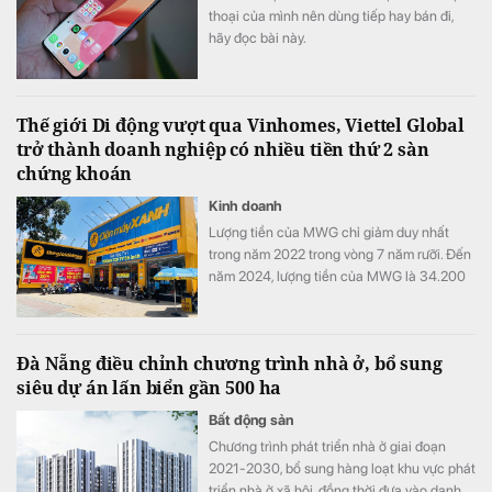
thoại của mình nên dùng tiếp hay bán đi,
hãy đọc bài này.
Thế giới Di động vượt qua Vinhomes, Viettel Global
trở thành doanh nghiệp có nhiều tiền thứ 2 sàn
chứng khoán
Kinh doanh
Lượng tiền của MWG chỉ giảm duy nhất
trong năm 2022 trong vòng 7 năm rưỡi. Đến
năm 2024, lượng tiền của MWG là 34.200
tỷ đồng, gấp 9 lần so với cuối năm 2018.
Đà Nẵng điều chỉnh chương trình nhà ở, bổ sung
siêu dự án lấn biển gần 500 ha
Bất động sản
Chương trình phát triển nhà ở giai đoạn
2021-2030, bổ sung hàng loạt khu vực phát
triển nhà ở xã hội, đồng thời đưa vào danh