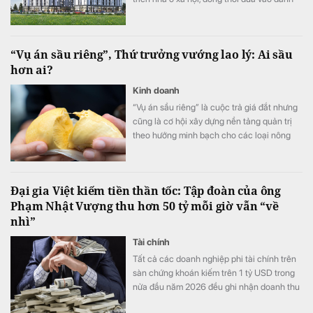
mục khu đô thị lấn biển Vịnh Đà Nẵng quy
mô khoảng 486 ha và loại bỏ một số khu
vực phát triển nhà ở thương mại.
“Vụ án sầu riêng”, Thứ trưởng vướng lao lý: Ai sầu
hơn ai?
Kinh doanh
“Vụ án sầu riêng” là cuộc trả giá đắt nhưng
cũng là cơ hội xây dựng nền tảng quản trị
theo hướng minh bạch cho các loại nông
sản xuất khẩu.
Đại gia Việt kiếm tiền thần tốc: Tập đoàn của ông
Phạm Nhật Vượng thu hơn 50 tỷ mỗi giờ vẫn “về
nhì”
Tài chính
Tất cả các doanh nghiệp phi tài chính trên
sàn chứng khoán kiếm trên 1 tỷ USD trong
nửa đầu năm 2026 đều ghi nhận doanh thu
tăng trưởng cao so với cùng kỳ năm ngoái.