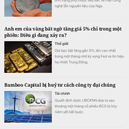
tình trạng phụ thuộc sâu sắc về mặt công
nghệ lẫn nguyên liệu của Nga.
Anh em của vàng bất ngờ tăng giá 5% chỉ trong một
phiên: Điều gì đang xảy ra?
Thế giới
Giá bạc bật tăng gần 5%, lên cao nhất
trong một tháng nhờ kỳ vọng Fed và tín hiệu
hạ nhiệt Trung Đông.
Bamboo Capital bị huỷ tư cách công ty đại chúng
Tài chính
Quyết định được UBCKNN đưa ra sau
khoảng một tháng cổ phiếu BCG bị hủy
niêm yết bắt buộc.