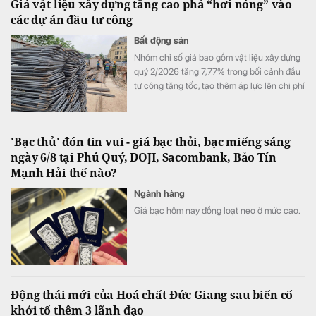
Giá vật liệu xây dựng tăng cao phả “hơi nóng” vào
các dự án đầu tư công
Bất động sản
Nhóm chỉ số giá bao gồm vật liệu xây dựng
quý 2/2026 tăng 7,77% trong bối cảnh đầu
tư công tăng tốc, tạo thêm áp lực lên chi phí
xây dựng và đặt ra yêu cầu bảo đảm nguồn
cung, điều hành giá sát diễn biến thị trường.
'Bạc thủ' đón tin vui - giá bạc thỏi, bạc miếng sáng
ngày 6/8 tại Phú Quý, DOJI, Sacombank, Bảo Tín
Mạnh Hải thế nào?
Ngành hàng
Giá bạc hôm nay đồng loạt neo ở mức cao.
Động thái mới của Hoá chất Đức Giang sau biến cố
khởi tố thêm 3 lãnh đạo