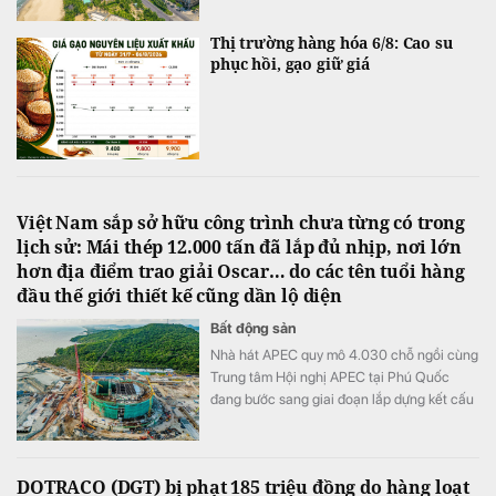
Thị trường hàng hóa 6/8: Cao su
phục hồi, gạo giữ giá
Việt Nam sắp sở hữu công trình chưa từng có trong
lịch sử: Mái thép 12.000 tấn đã lắp đủ nhịp, nơi lớn
hơn địa điểm trao giải Oscar… do các tên tuổi hàng
đầu thế giới thiết kế cũng dần lộ diện
Bất động sản
Nhà hát APEC quy mô 4.030 chỗ ngồi cùng
Trung tâm Hội nghị APEC tại Phú Quốc
đang bước sang giai đoạn lắp dựng kết cấu
thép, triển khai hệ thống cơ điện và hoàn
thiện.
DOTRACO (DGT) bị phạt 185 triệu đồng do hàng loạt