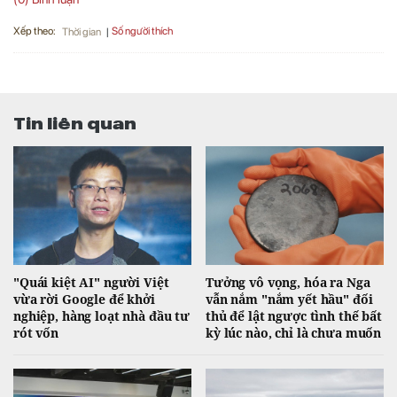
Xếp theo:
Số người thích
Thời gian
Tin liên quan
"Quái kiệt AI" người Việt
Tưởng vô vọng, hóa ra Nga
vừa rời Google để khởi
vẫn nắm "nắm yết hầu" đối
nghiệp, hàng loạt nhà đầu tư
thủ để lật ngược tình thế bất
rót vốn
kỳ lúc nào, chỉ là chưa muốn