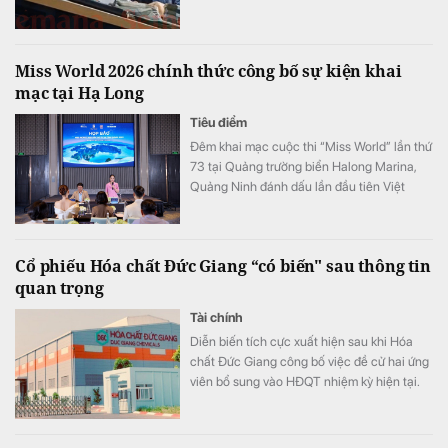
Miss World 2026 chính thức công bố sự kiện khai
mạc tại Hạ Long
Tiêu điểm
Đêm khai mạc cuộc thi “Miss World” lần thứ
73 tại Quảng trường biển Halong Marina,
Quảng Ninh đánh dấu lần đầu tiên Việt
Nam đăng cai tổ chức cuộc thi sắc đẹp
hàng đầu thế giới “Miss World”. Chặng hành
trình tại Quảng Ninh từ ngày 8 đến 12/8 là
Cổ phiếu Hóa chất Đức Giang “có biến" sau thông tin
cơ hội để tỉnh Quảng Ninh giới thiệu đến
quan trọng
đông đảo du khách và khán giả quốc tế
hình ảnh của một đô thị du lịch ven biển
Tài chính
hiện đại và năng động, một điểm đến di sản
Diễn biến tích cực xuất hiện sau khi Hóa
giàu bản sắc văn hóa.
chất Đức Giang công bố việc đề cử hai ứng
viên bổ sung vào HĐQT nhiệm kỳ hiện tại.