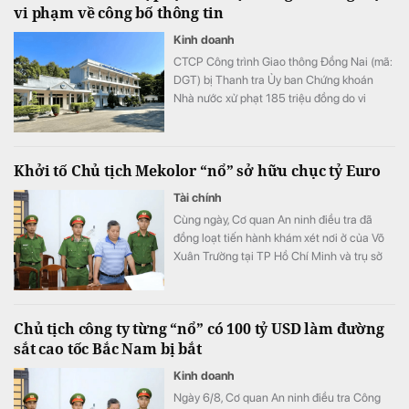
vi phạm về công bố thông tin
Kinh doanh
CTCP Công trình Giao thông Đồng Nai (mã:
DGT) bị Thanh tra Ủy ban Chứng khoán
Nhà nước xử phạt 185 triệu đồng do vi
phạm quy định về công bố thông tin trên thị
trường chứng khoán và trái phiếu doanh
nghiệp.
Khởi tố Chủ tịch Mekolor “nổ” sở hữu chục tỷ Euro
Tài chính
Cùng ngày, Cơ quan An ninh điều tra đã
đồng loạt tiến hành khám xét nơi ở của Võ
Xuân Trường tại TP Hồ Chí Minh và trụ sở
Công ty CP Mekolor trên đường Lý Tự Trọng,
TP Cần Thơ.
Chủ tịch công ty từng “nổ” có 100 tỷ USD làm đường
sắt cao tốc Bắc Nam bị bắt
Kinh doanh
Ngày 6/8, Cơ quan An ninh điều tra Công