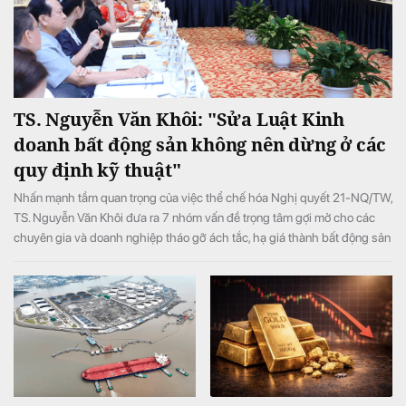
TS. Nguyễn Văn Khôi: "Sửa Luật Kinh
doanh bất động sản không nên dừng ở các
quy định kỹ thuật"
Nhấn mạnh tầm quan trọng của việc thể chế hóa Nghị quyết 21-NQ/TW,
TS. Nguyễn Văn Khôi đưa ra 7 nhóm vấn đề trọng tâm gợi mở cho các
chuyên gia và doanh nghiệp tháo gỡ ách tắc, hạ giá thành bất động sản
và bảo vệ quyền lợi người dân.