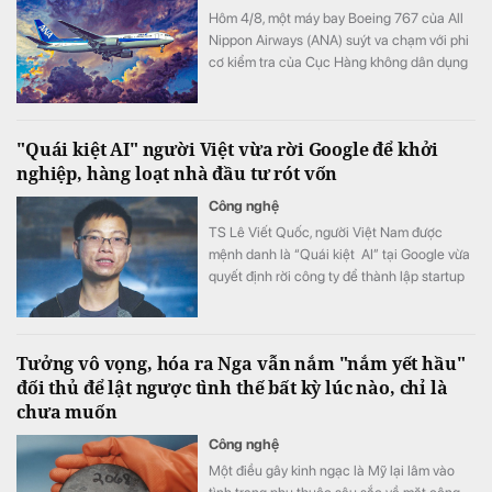
Hôm 4/8, một máy bay Boeing 767 của All
Nippon Airways (ANA) suýt va chạm với phi
cơ kiểm tra của Cục Hàng không dân dụng
Nhật Bản khi đang hạ cánh xuống sân bay
Haneda, Tokyo.
"Quái kiệt AI" người Việt vừa rời Google để khởi
nghiệp, hàng loạt nhà đầu tư rót vốn
Công nghệ
TS Lê Viết Quốc, người Việt Nam được
mệnh danh là “Quái kiệt AI” tại Google vừa
quyết định rời công ty để thành lập startup
riêng.
Tưởng vô vọng, hóa ra Nga vẫn nắm "nắm yết hầu"
đối thủ để lật ngược tình thế bất kỳ lúc nào, chỉ là
chưa muốn
Công nghệ
Một điều gây kinh ngạc là Mỹ lại lâm vào