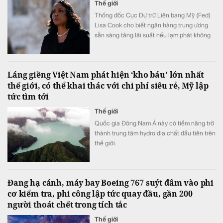
Thế giới
Thống đốc Cục Dự trữ Liên bang Mỹ (Fed)
Lisa Cook cho biết ngân hàng trung ương
sẵn sàng tăng lãi suất nếu lạm phát không
sớm hạ nhiệt.
Láng giềng Việt Nam phát hiện ‘kho báu' lớn nhất
thế giới, có thể khai thác với chi phí siêu rẻ, Mỹ lập
tức tìm tới
Thế giới
Quốc gia Đông Nam Á này có tiềm năng trở
thành trung tâm hydro địa chất đầu tiên trên
thế giới.
Đang hạ cánh, máy bay Boeing 767 suýt đâm vào phi
cơ kiểm tra, phi công lập tức quay đầu, gần 200
người thoát chết trong tích tắc
Thế giới