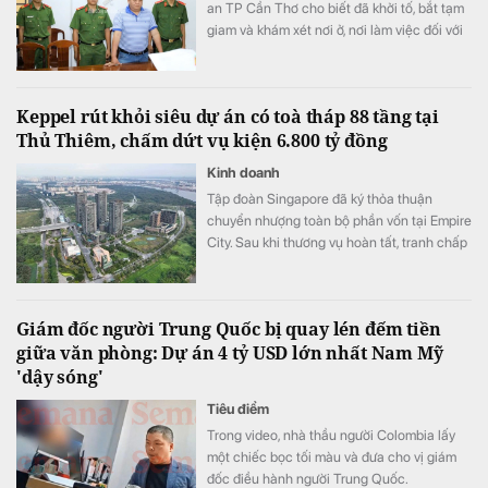
an TP Cần Thơ cho biết đã khởi tố, bắt tạm
giam và khám xét nơi ở, nơi làm việc đối với
ông Võ Xuân Trường, Chủ tịch HĐQT kiêm
Giám đốc Công ty CP Mekolor.
Keppel rút khỏi siêu dự án có toà tháp 88 tầng tại
Thủ Thiêm, chấm dứt vụ kiện 6.800 tỷ đồng
Kinh doanh
Tập đoàn Singapore đã ký thỏa thuận
chuyển nhượng toàn bộ phần vốn tại Empire
City. Sau khi thương vụ hoàn tất, tranh chấp
giữa Keppel và các đối tác liên doanh cũng
sẽ được khép lại.
Giám đốc người Trung Quốc bị quay lén đếm tiền
giữa văn phòng: Dự án 4 tỷ USD lớn nhất Nam Mỹ
'dậy sóng'
Tiêu điểm
Trong video, nhà thầu người Colombia lấy
một chiếc bọc tối màu và đưa cho vị giám
đốc điều hành người Trung Quốc.