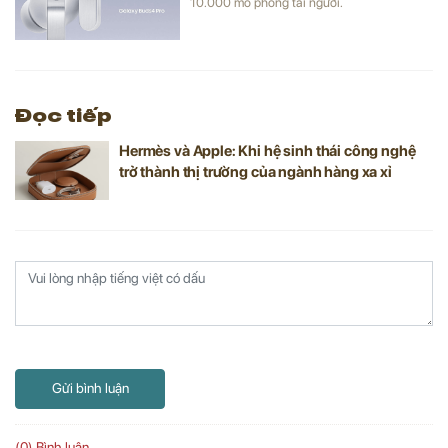
10.000 mô phỏng tai người.
Đọc tiếp
Hermès và Apple: Khi hệ sinh thái công nghệ
trở thành thị trường của ngành hàng xa xỉ
Gửi bình luận
(0) Bình luận