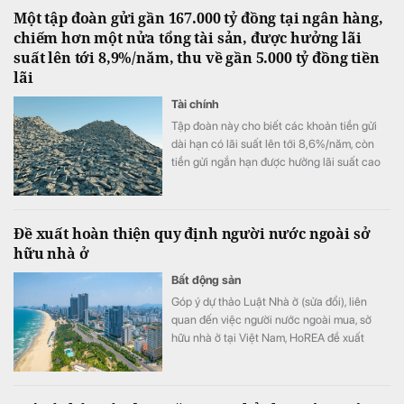
Một tập đoàn gửi gần 167.000 tỷ đồng tại ngân hàng,
chiếm hơn một nửa tổng tài sản, được hưởng lãi
suất lên tới 8,9%/năm, thu về gần 5.000 tỷ đồng tiền
lãi
Tài chính
Tập đoàn này cho biết các khoản tiền gửi
dài hạn có lãi suất lên tới 8,6%/năm, còn
tiền gửi ngắn hạn được hưởng lãi suất cao
nhất là 8,9%/năm.
Đề xuất hoàn thiện quy định người nước ngoài sở
hữu nhà ở
Bất động sản
Góp ý dự thảo Luật Nhà ở (sửa đổi), liên
quan đến việc người nước ngoài mua, sở
hữu nhà ở tại Việt Nam, HoREA đề xuất
hoàn thiện khung pháp lý theo hướng minh
bạch, đồng bộ với các luật liên quan.