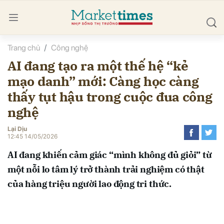
Trang chủ
Công nghệ
bình luận
AI đang tạo ra một thế hệ “kẻ
mạo danh” mới: Càng học càng
thấy tụt hậu trong cuộc đua công
nghệ
Lại Dịu
12:45 14/05/2026
Hủy
G
AI đang khiến cảm giác “mình không đủ giỏi” từ
một nỗi lo tâm lý trở thành trải nghiệm có thật
của hàng triệu người lao động tri thức.