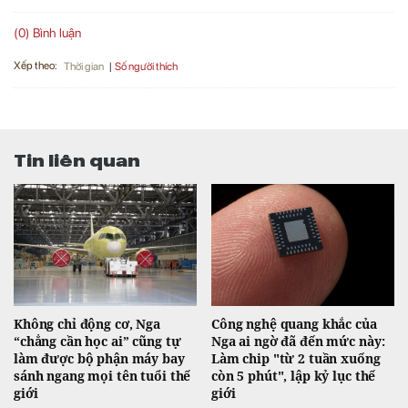
(0) Bình luận
Xếp theo:
Số người thích
Thời gian
Tin liên quan
Không chỉ động cơ, Nga
Công nghệ quang khắc của
“chẳng cần học ai” cũng tự
Nga ai ngờ đã đến mức này:
làm được bộ phận máy bay
Làm chip "từ 2 tuần xuống
sánh ngang mọi tên tuổi thế
còn 5 phút", lập kỷ lục thế
giới
giới