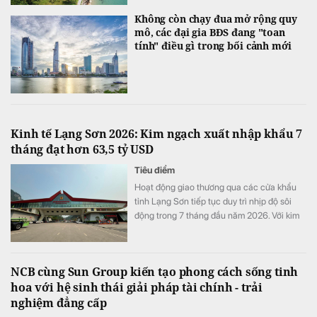
Không còn chạy đua mở rộng quy
mô, các đại gia BĐS đang "toan
tính" điều gì trong bối cảnh mới
Kinh tế Lạng Sơn 2026: Kim ngạch xuất nhập khẩu 7
tháng đạt hơn 63,5 tỷ USD
Tiêu điểm
Hoạt động giao thương qua các cửa khẩu
tỉnh Lạng Sơn tiếp tục duy trì nhịp độ sôi
động trong 7 tháng đầu năm 2026. Với kim
ngạch xuất nhập khẩu cán mốc 63,56 tỷ
USD (tăng 43,2% so với cùng kỳ) và doanh
thu vận tải logistics tăng gần 20%.
NCB cùng Sun Group kiến tạo phong cách sống tinh
hoa với hệ sinh thái giải pháp tài chính - trải
nghiệm đẳng cấp