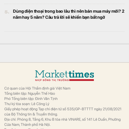
Tài chính
Hàng trăm cán bộ, chiến sĩ đồng loạt triển
khai các mũi công tác khám xét nhiều căn
hộ tại Gia Lâm (Hà Nội).
Cả nghìn nhân viên tại Vietcombank, VietinBank,
BIDV và Agribank nghỉ việc trong nửa đầu năm 2026
Tài chính
Bốn ngân hàng thương mại có vốn nhà
nước gồm Agribank, BIDV, VietinBank và
Vietcombank ghi nhận tổng số nhân sự
giảm hơn 1.100 người trong 6 tháng đầu
năm 2026.
Chứng khoán khó nhằn, tài khoản mở mới giảm
mạnh
Tài chính
Số lượng tài khoản mở mới tháng 7 vừa qua