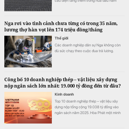
cầu điện tăng thêm trong nửa đầu năm
2026. Tuy nhiên, do hạn chế của hệ thống
truyền tải, sản lượng điện than vẫn tăng trở
lại.
Nga rơi vào tình cảnh chưa từng có trong 35 năm,
lương thợ hàn vọt lên 174 triệu đồng/tháng
Thế giới
Các doanh nghiệp dân sự Nga không còn
đủ sức chạy theo cuộc đua trả lương.
Công bố 10 doanh nghiệp thép – vật liệu xây dựng
nộp ngân sách lớn nhất: 19.000 tỷ đồng đến từ đâu?
Kinh doanh
Top 10 doanh nghiệp thép – vật liệu xây
dựng nộp tổng cộng 19.038 tỷ đồng vào
ngân sách năm 2025. Hòa Phát một mình
đóng góp 68% toàn bảng, nhưng phía sau
con số này là những cấu trúc rất khác nhau.