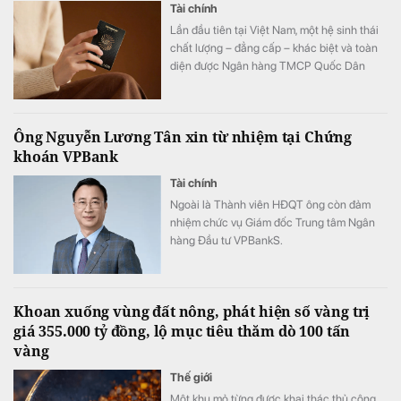
Tài chính
Lần đầu tiên tại Việt Nam, một hệ sinh thái
chất lượng – đẳng cấp – khác biệt và toàn
diện được Ngân hàng TMCP Quốc Dân
(NCB) hợp tác cùng Sun Group kiến tạo, mở
ra chuẩn mực mới về phong cách sống, nơi
mỗi trải nghiệm đều được nâng tầm bằng
Ông Nguyễn Lương Tân xin từ nhiệm tại Chứng
những đặc quyền cao nhất.
khoán VPBank
Tài chính
Ngoài là Thành viên HĐQT ông còn đảm
nhiệm chức vụ Giám đốc Trung tâm Ngân
hàng Đầu tư VPBankS.
Khoan xuống vùng đất nông, phát hiện số vàng trị
giá 355.000 tỷ đồng, lộ mục tiêu thăm dò 100 tấn
vàng
Thế giới
Một khu mỏ từng được khai thác thủ công