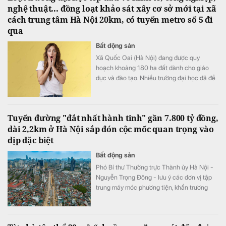
nghệ thuật... đồng loạt khảo sát xây cơ sở mới tại xã
cách trung tâm Hà Nội 20km, có tuyến metro số 5 đi
qua
Bất động sản
Xã Quốc Oai (Hà Nội) đang được quy
hoạch khoảng 180 ha đất dành cho giáo
dục và đào tạo. Nhiều trường đại học đã đề
xuất đầu tư cơ sở mới tại khu vực này với
tổng nhu cầu khoảng 70-75 ha.
Tuyến đường "đắt nhất hành tinh" gần 7.800 tỷ đồng,
dài 2,2km ở Hà Nội sắp đón cộc mốc quan trọng vào
dịp đặc biệt
Bất động sản
Phó Bí thư Thường trực Thành ủy Hà Nội -
Nguyễn Trọng Đông - lưu ý các đơn vị tập
trung máy móc phương tiện, khẩn trương
đẩy nhanh tiến độ đảm bảo đến dịp Quốc
khánh 2/9 sẽ tổ chức thông tuyến đường
Vành đai 1 trên mặt đất.