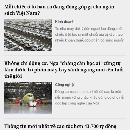
Mỗi chiếc ô tô bán ra đang đóng góp gì cho ngân
sách Việt Nam?
Kinh doanh
Từ nhà máy, đại lý đến người lao động, mỗi
chiếc ô tô tạo ra một chuỗi giá trị kéo theo
nhiều khoản thuế, góp phần bổ sung nguồn
lực để đầu tư hạ tầng và phát triển kinh tế -
xã hội.
Không chỉ động cơ, Nga “chẳng cần học ai” cũng tự
làm được bộ phận máy bay sánh ngang mọi tên tuổi
thế giới
Công nghệ
Dòng composite chịu nhiệt độ cao là một
nền móng vững chắc khác củng cố cho nền
độc lập công nghệ của Nga.
Thông tin mới nhất về cao tốc hơn 43.700 tỷ đồng