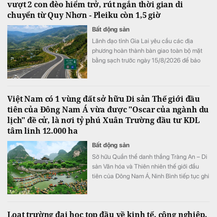
vượt 2 con đèo hiểm trở, rút ngắn thời gian di
chuyển từ Quy Nhơn - Pleiku còn 1,5 giờ
Bất động sản
Lãnh đạo tỉnh Gia Lai yêu cầu các địa
phương hoàn thành bàn giao toàn bộ mặt
bằng sạch trước ngày 15/8/2026 để bảo
đảm tiến độ triển khai dự án đầu tư xây
dựng đường bộ cao tốc Quy Nhơn - Pleiku.
Việt Nam có 1 vùng đất sở hữu Di sản Thế giới đầu
tiên của Đông Nam Á vừa được "Oscar của ngành du
lịch" đề cử, là nơi tỷ phú Xuân Trường đầu tư KDL
tâm linh 12.000 ha
Bất động sản
Sở hữu Quần thể danh thắng Tràng An – Di
sản Văn hóa và Thiên nhiên thế giới đầu
tiên của Đông Nam Á, Ninh Bình tiếp tục ghi
dấu ấn trên bản đồ du lịch quốc tế khi được
đề cử hạng mục "Điểm đến mới nổi hàng
đầu châu Á" tại World Travel Awards 2026.
Loạt trường đại học top đầu về kinh tế, công nghiệp,