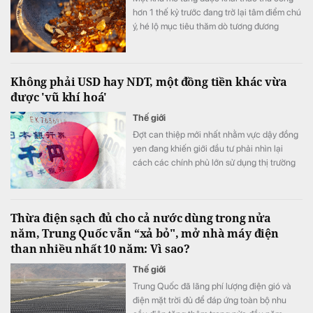
hơn 1 thế kỷ trước đang trở lại tâm điểm chú
ý, hé lộ mục tiêu thăm dò tương đương
khoảng 68-100 tấn vàng quy đổi.
Không phải USD hay NDT, một đồng tiền khác vừa
được 'vũ khí hoá'
Thế giới
Đợt can thiệp mới nhất nhằm vực dậy đồng
yen đang khiến giới đầu tư phải nhìn lại
cách các chính phủ lớn sử dụng thị trường
ngoại hối.
Thừa điện sạch đủ cho cả nước dùng trong nửa
năm, Trung Quốc vẫn “xả bỏ", mở nhà máy điện
than nhiều nhất 10 năm: Vì sao?
Thế giới
Trung Quốc đã lãng phí lượng điện gió và
điện mặt trời đủ để đáp ứng toàn bộ nhu