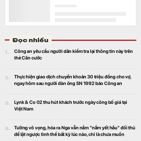
phải trả giá
Bất động sản
Ông Nguyễn Thọ Tuyển - Chủ tịch Hội
đồng quản trị kiêm Tổng Giám đốc BHS
Group, cho rằng lãi suất cao có thể chính là
điều kiện cần để thị trường bất động sản
phát triển bền vững.
Quỹ ngoại tỷ USD có tháng 7 tệ nhất trong lịch sử
hoạt động
Tài chính
Dù MWG chịu sức ép đáng kể trên thị
trường trong tháng 7, PYN Elite vẫn lựa chọn
Thế Giới Di Động là “cổ phiếu của tháng”.
Đây hiện là khoản đầu tư lớn thứ ba của quỹ
Phát hiện bất thường từ nhóm cư dân, công an đồng
loạt ập vào khám xét nhiều căn hộ tại một khu đô
thị ở Gia Lâm: Bóc trần đường dây rửa tiền hơn
30.000 tỷ