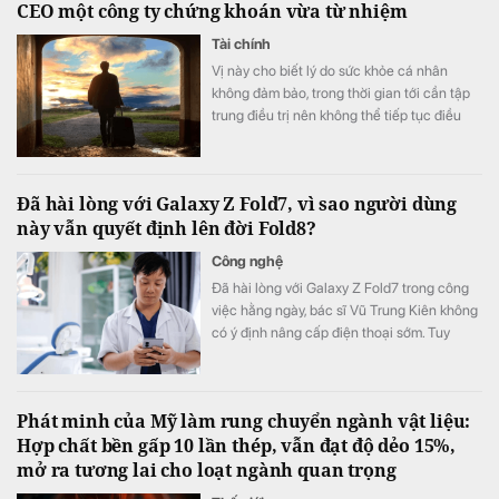
CEO một công ty chứng khoán vừa từ nhiệm
Tài chính
Vị này cho biết lý do sức khỏe cá nhân
không đảm bảo, trong thời gian tới cần tập
trung điều trị nên không thể tiếp tục điều
hành.
Đã hài lòng với Galaxy Z Fold7, vì sao người dùng
này vẫn quyết định lên đời Fold8?
Công nghệ
Đã hài lòng với Galaxy Z Fold7 trong công
việc hằng ngày, bác sĩ Vũ Trung Kiên không
có ý định nâng cấp điện thoại sớm. Tuy
nhiên, Galaxy Z Fold8 vẫn khiến anh quyết
định đặt cọc sớm sau khi ra mắt nhờ những
thay đổi đánh trúng nhu cầu sử dụng thực
Phát minh của Mỹ làm rung chuyển ngành vật liệu:
tế.
Hợp chất bền gấp 10 lần thép, vẫn đạt độ dẻo 15%,
mở ra tương lai cho loạt ngành quan trọng