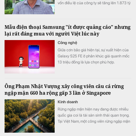
vốn điều lệ của công ty sẽ tăng lên 1.873 tỷ
đồng.
Mẫu điện thoại Samsung "ít được quảng cáo" nhưng
lại rất đáng mua với người Việt lúc này
Công nghệ
Giữa cơn bão giá hiện tại, sự xuất hiện của
Galaxy S25 FE ở phân khúc giá quanh mốc
13 triệu đồng là lựa chọn phù hợp.
Ông Phạm Nhật Vượng xây công viên câu cá rừng
ngập mặn 660 ha rộng gấp 3 lần ở Singapore
Kinh doanh
Rừng ngập mặn hiện nay đang được nhiều
quốc gia coi là tài sản sinh thái quan trọng.
Tại Việt Nam, một công viên rừng ngập mặn
quy mô khoảng 800 ha đang được quy
hoạch trong đại đô thị Hạ Long Xanh,