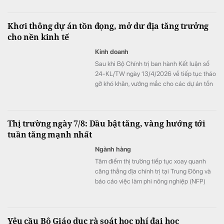
Khơi thông dự án tồn đọng, mở dư địa tăng trưởng
cho nền kinh tế
Kinh doanh
Sau khi Bộ Chính trị ban hành Kết luận số
24-KL/TW ngày 13/4/2026 về tiếp tục tháo
gỡ khó khăn, vướng mắc cho các dự án tồn
đọng kéo dài, nhiều địa phương trên cả
nước đã khẩn trương rà soát, phân loại và
xây dựng lộ trình xử lý các dự án chậm triển
Thị trường ngày 7/8: Dầu bật tăng, vàng hướng tới
khai.
tuần tăng mạnh nhất
Ngành hàng
Tâm điểm thị trường tiếp tục xoay quanh
căng thẳng địa chính trị tại Trung Đông và
báo cáo việc làm phi nông nghiệp (NFP)
của Mỹ. Giá dầu tăng trở lại do lo ngại về eo
biển Hormuz, kéo theo nhiều mặt hàng
nguyên liệu khác phục hồi. Trong khi đó,
Yêu cầu Bộ Giáo dục rà soát học phí đại học
vàng tiếp tục đi lên và hướng tới tuần tăng