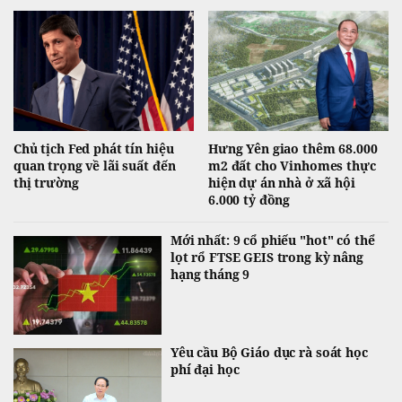
trong sắc đỏ.
Chủ tịch Fed phát tín hiệu
Hưng Yên giao thêm 68.000
quan trọng về lãi suất đến
m2 đất cho Vinhomes thực
thị trường
hiện dự án nhà ở xã hội
6.000 tỷ đồng
Mới nhất: 9 cổ phiếu "hot" có thể
lọt rổ FTSE GEIS trong kỳ nâng
hạng tháng 9
Yêu cầu Bộ Giáo dục rà soát học
phí đại học