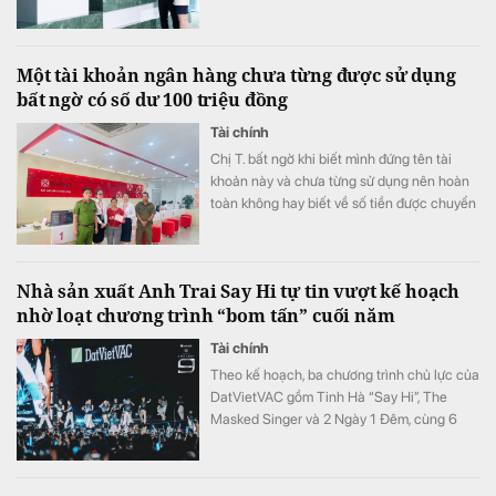
Một tài khoản ngân hàng chưa từng được sử dụng
bất ngờ có số dư 100 triệu đồng
Tài chính
Chị T. bất ngờ khi biết mình đứng tên tài
khoản này và chưa từng sử dụng nên hoàn
toàn không hay biết về số tiền được chuyển
khoản vào.
Nhà sản xuất Anh Trai Say Hi tự tin vượt kế hoạch
nhờ loạt chương trình “bom tấn” cuối năm
Tài chính
Theo kế hoạch, ba chương trình chủ lực của
DatVietVAC gồm Tinh Hà “Say Hi”, The
Masked Singer và 2 Ngày 1 Đêm, cùng 6
concert đều được lên lịch phát sóng từ nửa
cuối năm.