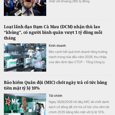
nhất với khoảng 285 tỷ đồng.
Loạt lãnh đạo Đạm Cà Mau (DCM) nhận thù lao
“khủng”, có người bình quân vượt 1 tỷ đồng mỗi
tháng
Kinh doanh
Bên cạnh kết quả kinh doanh tăng trưởng
mạnh trong nửa đầu năm 2026, thu nhập
của dàn lãnh đạo CTCP - Tổng Công ty
Phân bón Dầu khí Cà Mau (Đạm Cà Mau,
HoSE: DCM) cũng tăng vọt so với cùng kỳ
năm trước. Có lãnh đạo nhận thù lao hơn 4
Bảo hiểm Quân đội (MIC) chốt ngày trả cổ tức bằng
tỷ đồng chỉ sau 6 tháng, đặc biệt có trường
tiền mặt tỷ lệ 10%
hợp bình quân vượt 1 tỷ đồng mỗi tháng.
Tài chính
Ngày 26/8/2026 tới đây, MIC sẽ chốt danh
sách cổ đông để chi trả cổ tức cho năm tài
chính 2025 bằng tiền mặt với tỷ lệ 10%.