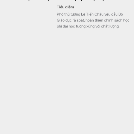
mạnh nhất kể từ tháng 1.
Tiêu điểm
Phó thủ tướng Lê Tiến Châu yêu cầu Bộ
Giáo dục rà soát, hoàn thiện chính sách học
phí đại học tương xứng với chất lượng.
Việt Nam có 1 nơi được tạp chí Mỹ đánh giá đẹp hơn
cả Maldives và Bali, được hàng loạt “ông lớn” Sun
Group, Vingroup, BIM Group,... chọn làm điểm đến
Bất động sản
Vượt qua Maldives, Bali và nhiều điểm đến
nổi tiếng, Phú Quốc lọt Top 3 hòn đảo đẹp
nhất thế giới năm 2025. Đảo ngọc cũng lần
thứ 4 liên tiếp được World Travel Awards
trao danh hiệu “Điểm đến biển đảo thiên
nhiên hàng đầu thế giới 2025”.
Doanh nghiệp “nhà” Sun Group làm 2 khu đô thị
36.000 tỷ đồng tại tỉnh rộng nhất Việt Nam
Bất động sản