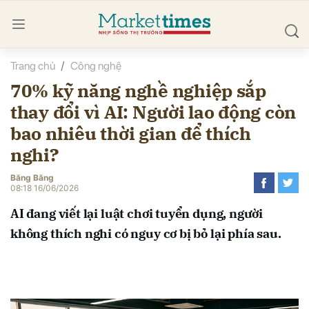
Trang chủ
Công nghệ
bình luận
70% kỹ năng nghề nghiệp sắp
thay đổi vì AI: Người lao động còn
bao nhiêu thời gian để thích
nghi?
Băng Băng
08:18 16/06/2026
Hủy
G
AI đang viết lại luật chơi tuyển dụng, người
không thích nghi có nguy cơ bị bỏ lại phía sau.