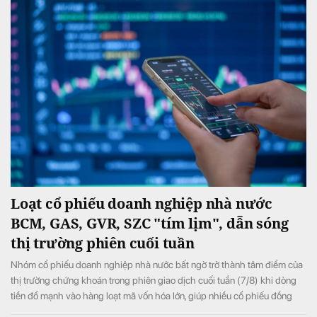
Loạt cổ phiếu doanh nghiệp nhà nước
BCM, GAS, GVR, SZC "tím lịm", dẫn sóng
thị trường phiên cuối tuần
Nhóm cổ phiếu doanh nghiệp nhà nước bất ngờ trở thành tâm điểm của
thị trường chứng khoán trong phiên giao dịch cuối tuần (7/8) khi dòng
tiền đổ mạnh vào hàng loạt mã vốn hóa lớn, giúp nhiều cổ phiếu đồng
loạt tăng kịch trần và đưa VN-Index đảo chiều tăng điểm sau khi mở cửa