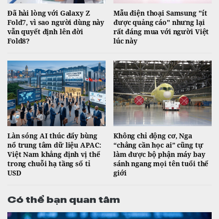
Đã hài lòng với Galaxy Z
Mẫu điện thoại Samsung "ít
Fold7, vì sao người dùng này
được quảng cáo" nhưng lại
vẫn quyết định lên đời
rất đáng mua với người Việt
Fold8?
lúc này
Làn sóng AI thúc đẩy bùng
Không chỉ động cơ, Nga
nổ trung tâm dữ liệu APAC:
“chẳng cần học ai” cũng tự
Việt Nam khẳng định vị thế
làm được bộ phận máy bay
trong chuỗi hạ tầng số tỉ
sánh ngang mọi tên tuổi thế
USD
giới
Có thể bạn quan tâm