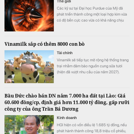
Thế giới
Các kỹ sư tại Đại học Purdue của Mỹ đã
phát triển thành công một loại hợp kim vừa
có độ bền cực cao vừa có khả năng chịu
biến dạng tốt.
Vinamilk sắp có thêm 8000 con bò
Tài chính
Vinamilk sẽ tiếp tục mở rộng hệ thống trang
trại nhằm đảm bảo nguồn cung sữa tươi
(hiện đã vượt nhu cầu của năm 2027).
Bầu Đức chào bán DN nắm 7.000 ha đất tại Lào: Giá
60.600 đồng/cp, định giá hơn 11.000 tỷ đồng, gấp rưỡi
công ty của ông Trần Bá Dương
Kinh doanh
HGI hiện có vốn điều lệ 1.685 tỷ đồng, nếu
phát hành thành công 18,8 triệu cổ phiếu,