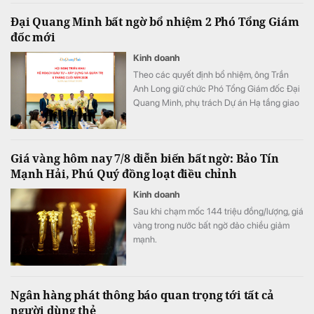
Quảng Ninh.
Đại Quang Minh bất ngờ bổ nhiệm 2 Phó Tổng Giám
đốc mới
Kinh doanh
Theo các quyết định bổ nhiệm, ông Trần
Anh Long giữ chức Phó Tổng Giám đốc Đại
Quang Minh, phụ trách Dự án Hạ tầng giao
thông; ông Nguyễn Phi Hùng giữ chức Phó
Tổng Giám đốc Đại Quang Minh, phụ trách
Thi công xây dựng Bất động sản & Khu đô
Giá vàng hôm nay 7/8 diễn biến bất ngờ: Bảo Tín
thị - Khu công nghiệp.
Mạnh Hải, Phú Quý đồng loạt điều chỉnh
Kinh doanh
Sau khi chạm mốc 144 triệu đồng/lượng, giá
vàng trong nước bất ngờ đảo chiều giảm
mạnh.
Ngân hàng phát thông báo quan trọng tới tất cả
người dùng thẻ