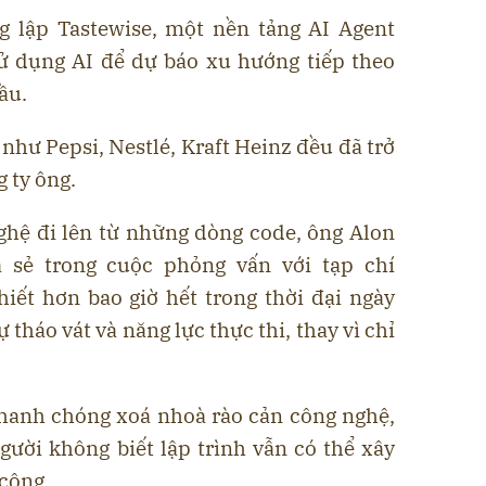
g lập Tastewise, một nền tảng AI Agent
ử dụng AI để dự báo xu hướng tiếp theo
ầu.
 như Pepsi, Nestlé, Kraft Heinz đều đã trở
 ty ông.
ghệ đi lên từ những dòng code, ông Alon
a sẻ trong cuộc phỏng vấn với tạp chí
hiết hơn bao giờ hết trong thời đại ngày
ự tháo vát và năng lực thực thi, thay vì chỉ
hanh chóng xoá nhoà rào cản công nghệ,
ười không biết lập trình vẫn có thể xây
công.