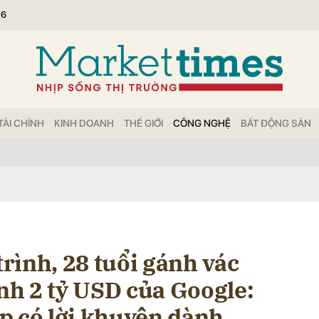
26
bình luận
TÀI CHÍNH
KINH DOANH
THẾ GIỚI
CÔNG NGHỆ
BẤT ĐỘNG SẢN
Hủy
G
trình, 28 tuổi gánh vác
h 2 tỷ USD của Google:
p có lời khuyên dành