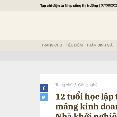
Tạp chí điện tử Nhịp sống thị trường
|
07/08/20
Gửi 
TRANG CHỦ
TIÊU ĐIỂM
THẨM ĐỊNH GIÁ
Trang chủ
Công nghệ
12 tuổi học lập 
mảng kinh doan
Nhà khởi nghiệ