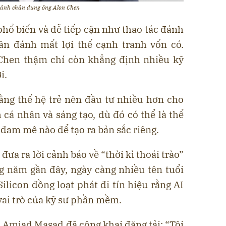
ảnh chân dung ông Alon Chen
 phổ biến và dễ tiếp cận như thao tác đánh
ần đánh mất lợi thế cạnh tranh vốn có.
 Chen thậm chí còn khẳng định nhiều kỹ
i.
ằng thế hệ trẻ nên đầu tư nhiều hơn cho
cá nhân và sáng tạo, dù đó có thể là thể
ì đam mê nào để tạo ra bản sắc riêng.
ưa ra lời cảnh báo về “thời kì thoái trào”
g năm gần đây, ngày càng nhiều tên tuổi
ilicon đồng loạt phát đi tín hiệu rằng AI
vai trò của kỹ sư phần mềm.
 Amjad Masad đã công khai đăng tải: “Tôi