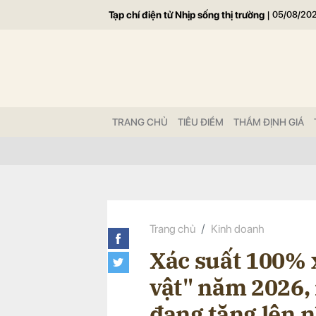
Tạp chí điện tử Nhịp sống thị trường
|
05/08/20
Gửi 
TRANG CHỦ
TIÊU ĐIỂM
THẨM ĐỊNH GIÁ
Trang chủ
Kinh doanh
Xác suất 100% 
vật" năm 2026,
đang tăng lên 