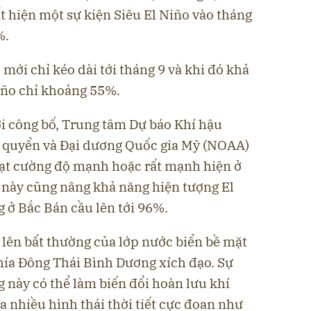
t hiện một sự kiện Siêu El Niño vào tháng
%.
 mới chỉ kéo dài tới tháng 9 và khi đó khả
iño chỉ khoảng 55%.
i công bố, Trung tâm Dự báo Khí hậu
í quyển và Đại dương Quốc gia Mỹ (NOAA)
 đạt cường độ mạnh hoặc rất mạnh hiện ở
này cũng nâng khả năng hiện tượng El
 ở Bắc Bán cầu lên tới 96%.
 lên bất thường của lớp nước biển bề mặt
phía Đông Thái Bình Dương xích đạo. Sự
g này có thể làm biến đổi hoàn lưu khí
ra nhiều hình thái thời tiết cực đoan như