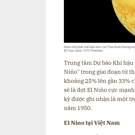
Hình chữ nhật thể hiện khu vực Thái Bình Dương nơi
El Nino.(Ảnh: CNN Weather)
Trung tâm Dự báo Khí hậu M
Niño" trong giai đoạn từ t
khoảng 25% lên gần 33% ch
sẽ là đợt El Niño cực mạnh
kỳ được ghi nhận là một t
năm 1950.
El Nino tại Việt Nam