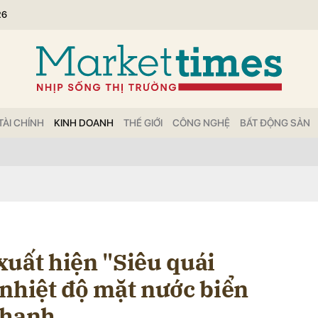
26
bình luận
TÀI CHÍNH
KINH DOANH
THẾ GIỚI
CÔNG NGHỆ
BẤT ĐỘNG SẢN
Hủy
G
xuất hiện "Siêu quái
 nhiệt độ mặt nước biển
nhanh