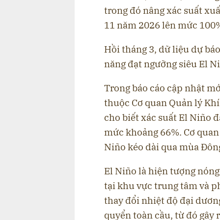
trong đó nâng xác suất xuấ
11 năm 2026 lên mức 100
Hồi tháng 3, dữ liệu dự báo
năng đạt ngưỡng siêu El N
Trong báo cáo cập nhật mớ
thuộc Cơ quan Quản lý Kh
cho biết xác suất El Niño
mức khoảng 66%. Cơ quan 
Niño kéo dài qua mùa Đông
El Niño là hiện tượng nóng
tại khu vực trung tâm và 
thay đổi nhiệt độ đại dươn
quyển toàn cầu, từ đó gây 