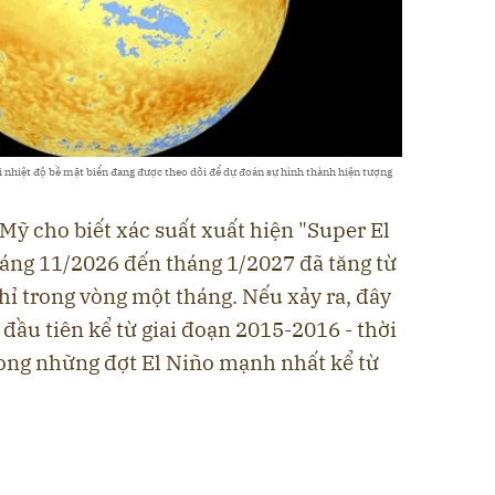
 nhiệt độ bề mặt biển đang được theo dõi để dự đoán sự hình thành hiện tượng
ỹ cho biết xác suất xuất hiện "Super El
háng 11/2026 đến tháng 1/2027 đã tăng từ
ỉ trong vòng một tháng. Nếu xảy ra, đây
 đầu tiên kể từ giai đoạn 2015-2016 - thời
rong những đợt El Niño mạnh nhất kể từ