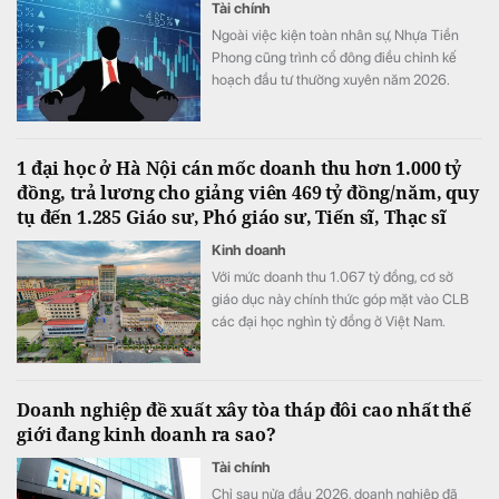
Tài chính
Ngoài việc kiện toàn nhân sự, Nhựa Tiền
Phong cũng trình cổ đông điều chỉnh kế
hoạch đầu tư thường xuyên năm 2026.
1 đại học ở Hà Nội cán mốc doanh thu hơn 1.000 tỷ
đồng, trả lương cho giảng viên 469 tỷ đồng/năm, quy
tụ đến 1.285 Giáo sư, Phó giáo sư, Tiến sĩ, Thạc sĩ
Kinh doanh
Với mức doanh thu 1.067 tỷ đồng, cơ sở
giáo dục này chính thức góp mặt vào CLB
các đại học nghìn tỷ đồng ở Việt Nam.
Doanh nghiệp đề xuất xây tòa tháp đôi cao nhất thế
giới đang kinh doanh ra sao?
Tài chính
Chỉ sau nửa đầu 2026, doanh nghiệp đã