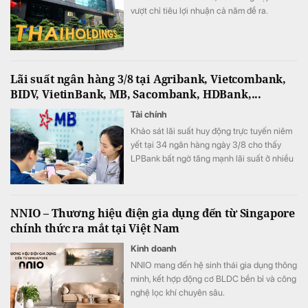
vượt chỉ tiêu lợi nhuận cả năm đề ra.
Lãi suất ngân hàng 3/8 tại Agribank, Vietcombank,
BIDV, VietinBank, MB, Sacombank, HDBank,...
Tài chính
Khảo sát lãi suất huy động trực tuyến niêm
yết tại 34 ngân hàng ngày 3/8 cho thấy
LPBank bất ngờ tăng mạnh lãi suất ở nhiều
kỳ hạn, ACB vẫn giữ vị trí dẫn đầu thị trường
với lãi suất 7,8%/năm.
NNIO – Thương hiệu điện gia dụng đến từ Singapore
chính thức ra mắt tại Việt Nam
Kinh doanh
NNIO mang đến hệ sinh thái gia dụng thông
minh, kết hợp động cơ BLDC bền bỉ và công
nghệ lọc khí chuyên sâu.