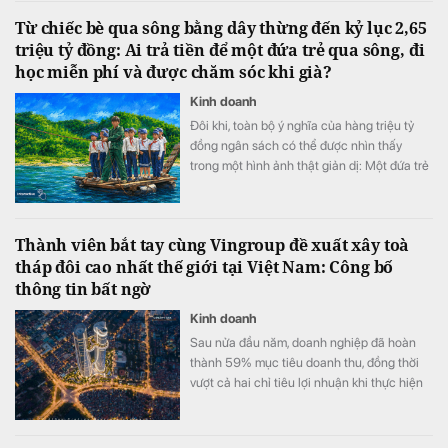
Từ chiếc bè qua sông bằng dây thừng đến kỷ lục 2,65
triệu tỷ đồng: Ai trả tiền để một đứa trẻ qua sông, đi
học miễn phí và được chăm sóc khi già?
Kinh doanh
Đôi khi, toàn bộ ý nghĩa của hàng triệu tỷ
đồng ngân sách có thể được nhìn thấy
trong một hình ảnh thật giản dị: Một đứa trẻ
khoác cặp, bình thản bước qua dòng nước
xiết.
Thành viên bắt tay cùng Vingroup đề xuất xây toà
tháp đôi cao nhất thế giới tại Việt Nam: Công bố
thông tin bất ngờ
Kinh doanh
Sau nửa đầu năm, doanh nghiệp đã hoàn
thành 59% mục tiêu doanh thu, đồng thời
vượt cả hai chỉ tiêu lợi nhuận khi thực hiện
105% kế hoạch lợi nhuận trước thuế và
111% kế hoạch lợi nhuận sau thuế.