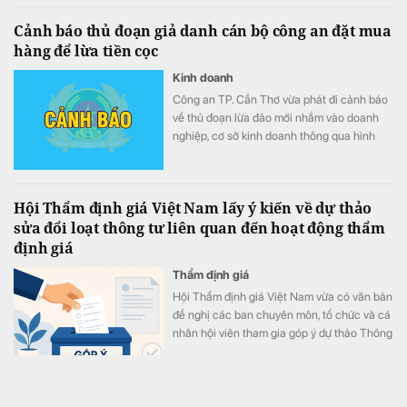
Cảnh báo thủ đoạn giả danh cán bộ công an đặt mua
hàng để lừa tiền cọc
Kinh doanh
Công an TP. Cần Thơ vừa phát đi cảnh báo
về thủ đoạn lừa đảo mới nhắm vào doanh
nghiệp, cơ sở kinh doanh thông qua hình
thức giả danh cán bộ công an hoặc cơ
quan nhà nước đặt mua hàng hóa với số
lượng lớn, sau đó dẫn dụ nạn nhân chuyển
Hội Thẩm định giá Việt Nam lấy ý kiến về dự thảo
tiền đặt cọc cho doanh nghiệp "sân sau" do
sửa đổi loạt thông tư liên quan đến hoạt động thẩm
các đối tượng dựng lên để chiếm đoạt tài
định giá
sản.
Thẩm định giá
Hội Thẩm định giá Việt Nam vừa có văn bản
đề nghị các ban chuyên môn, tổ chức và cá
nhân hội viên tham gia góp ý dự thảo Thông
tư sửa đổi, bổ sung một số thông tư quan
trọng trong lĩnh vực thẩm định giá. Ý kiến
góp ý sẽ được tổng hợp, báo cáo Bộ Tài
Nhà đầu tư ồ ạt xuống tiền, thị trường chứng khoán
chính trước khi hoàn thiện dự thảo.