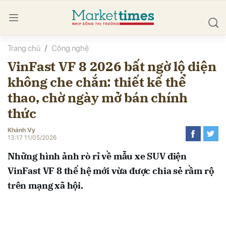
Trang chủ
Công nghệ
bình luận
VinFast VF 8 2026 bất ngờ lộ diện
không che chắn: thiết kế thể
thao, chờ ngày mở bán chính
thức
Khánh Vy
13:17 11/05/2026
Hủy
G
Những hình ảnh rò rỉ về mẫu xe SUV điện
VinFast VF 8 thế hệ mới vừa được chia sẻ rầm rộ
trên mạng xã hội.