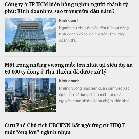
Công ty ở TP HCM biến hàng nghìn người thành tỷ
phú: Kinh doanh ra sao trong nửa đầu năm?
Kinh doanh
Nguồn thu chủ yếu vẫn đến từ hoạt động
kinh doanh xổ số, chiếm trên 97% tổng
doanh thu.
Một trong những vướng mắc lớn nhất tại siêu dự án
60.000 tỷ đồng ở Thủ Thiêm đã được xử lý
Kinh doanh
Những vướng mắc liên quan đến việc xác
định tiền sử dụng đất là một trong các
nguyên nhân khiến dự án chậm triển khai
dù đã động thổ từ tháng 9/2022.
Cựu Phó Chủ tịch UBCKNN bất ngờ ứng cử HĐQT
một “ông lớn” ngành nhựa