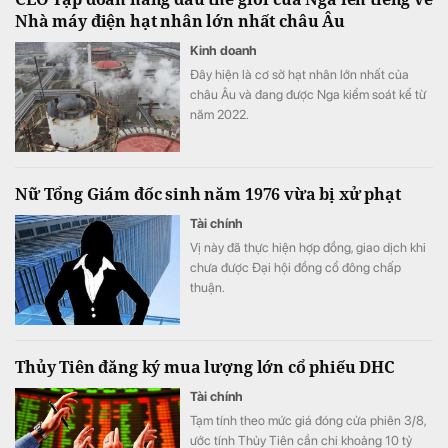
Nhà máy điện hạt nhân lớn nhất châu Âu
Kinh doanh
Đây hiện là cơ sở hạt nhân lớn nhất của
châu Âu và đang được Nga kiểm soát kể từ
năm 2022.
Nữ Tổng Giám đốc sinh năm 1976 vừa bị xử phạt
Tài chính
Vị này đã thực hiện hợp đồng, giao dịch khi
chưa được Đại hội đồng cổ đông chấp
thuận.
Thủy Tiên đăng ký mua lượng lớn cổ phiếu DHC
Tài chính
Tạm tính theo mức giá đóng cửa phiên 3/8,
ước tính Thủy Tiên cần chi khoảng 10 tỷ