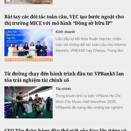
Bắt tay các đối tác toàn cầu, VEC tạo bước ngoặt cho
thị trường MICE với mô hình “Đồng sở hữu IP”
Kinh doanh
Liên tiếp ký kết thỏa thuận hợp tác chiến
lược với những đối tác toàn cầu như Informa
Markets, VINEXAD hay Chaoyu, Trung tâm
Triển lãm Việt Nam (VEC) vừa tạo ra bước
ngoặt cho thị trường MICE (hội nghị, triển
lãm, sự kiện).
Từ đường chạy đến hành trình đầu tư: VPBankS lan
tỏa trải nghiệm tài chính số
Tài chính
Trong khuôn khổ sự kiện VPBank Ho Chi
Minh City Music Half Marathon 2026,
VPBankS đã mang đến những trải nghiệm
đầu tư gần gũi thông qua chuỗi hoạt động
giải trí hấp dẫn và cơ hội khám phá nền
tảng dịch vụ đầu tư số hiện đại – NEO
CEO Tập đoàn hàng đầu thế giới của Nga lên tiếng về
Invest.