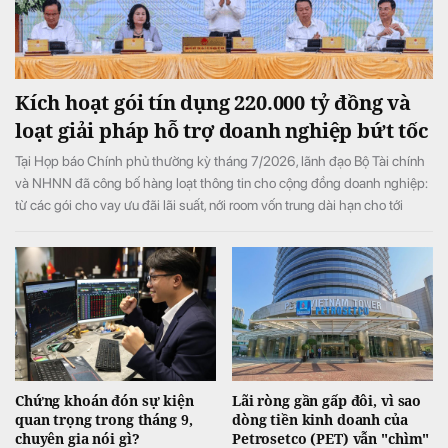
Kích hoạt gói tín dụng 220.000 tỷ đồng và
loạt giải pháp hỗ trợ doanh nghiệp bứt tốc
Tại Họp báo Chính phủ thường kỳ tháng 7/2026, lãnh đạo Bộ Tài chính
và NHNN đã công bố hàng loạt thông tin cho cộng đồng doanh nghiệp:
từ các gói cho vay ưu đãi lãi suất, nới room vốn trung dài hạn cho tới
chính sách gia hạn thuế, tiền thuê đất, tạo đà bứt phá cho toàn nền kinh
tế.
Chứng khoán đón sự kiện
Lãi ròng gần gấp đôi, vì sao
quan trọng trong tháng 9,
dòng tiền kinh doanh của
chuyên gia nói gì?
Petrosetco (PET) vẫn "chìm"