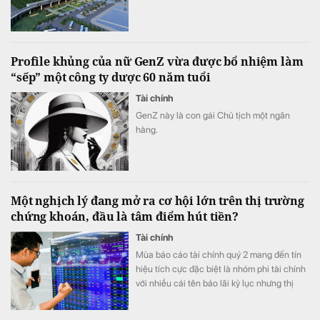
Profile khủng của nữ GenZ vừa được bổ nhiệm làm
“sếp” một công ty dược 60 năm tuổi
Tài chính
GenZ này là con gái Chủ tịch một ngân
hàng.
Một nghịch lý đang mở ra cơ hội lớn trên thị trường
chứng khoán, đầu là tâm điểm hút tiền?
Tài chính
Mùa báo cáo tài chính quý 2 mang đến tín
hiệu tích cực đặc biệt là nhóm phi tài chính
với nhiều cái tên báo lãi kỷ lục nhưng thị
trường có vẻ chưa phản ánh đầy đủ tốc độ
tăng trưởng lợi nhuận.