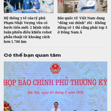
Hệ thống y tế của tỷ phú
Báo quốc tế: Việt Nam đang
Phạm Nhật Vượng vừa có
“đóng vai chính” rồi - Không
bước tiến mới: 2 bệnh viện
đứng số 1 thì cũng phải top 3
luân phiên điều khiển robot
ở Đông Nam Á
phẫu thuật từ khoảng cách
hơn 1.700 km
Có thể bạn quan tâm