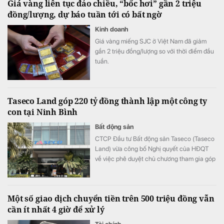
Giá vàng liên tục đảo chiều, “bốc hơi” gần 2 triệu
đồng/lượng, dự báo tuần tới có bất ngờ
Kinh doanh
Giá vàng miếng SJC ở Việt Nam đã giảm
gần 2 triệu đồng/lượng so với thời điểm đầu
tuần.
Taseco Land góp 220 tỷ đồng thành lập một công ty
con tại Ninh Bình
Bất động sản
CTCP Đầu tư Bất động sản Taseco (Taseco
Land) vừa công bố Nghị quyết của HĐQT
về việc phê duyệt chủ chương tham gia góp
vốn thành lập công ty.
Một số giao dịch chuyển tiền trên 500 triệu đồng vẫn
cần ít nhất 4 giờ để xử lý