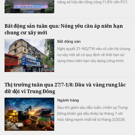
nâng sở hữu lên tổng cộng 11,9% vốn PC1.
Bất động sản tuần qua: Nóng yêu cầu áp niên hạn
chung cư xây mới
Bất động sản
Nghị quyết 21-NQ/TW nêu rõ căn hộ chung
cư xây mới sẽ có quy định về thời hạn sử
dụng theo niên hạn xây dựng công trình;
VARS IRE cho rằng việc áp niên hạn sử
dụng chung cư xây mới có thể ảnh hưởng
đến quyết định mua căn hộ; Thị trường bất
Thị trường tuần qua 27/7-1/8: Dầu và vàng rung lắc
động sản bước vào giai đoạn phân hóa
dữ dội vì Trung Đông
mạnh trong bối cảnh ngành này phải đối
diện áp lực đáo hạn 60.000 tỷ đồng trái
Ngành hàng
phiếu trong nửa cuối năm;… là một số tin tức
Sau khi giảm sâu đầu tuần, chiến sự Trung
nổi bật tuần qua.
Đông khiến giá dầu khép lại tháng 7 với
mức tăng mạnh nhất kể từ tháng 3/2026.
Trong khi đó, vàng tiếp tục đóng vai trò là tài
sản trú ẩn nhưng chưa thể hình thành xu