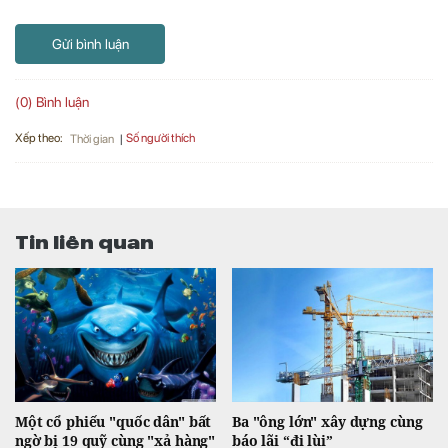
Gửi bình luận
(0) Bình luận
Xếp theo:
Số người thích
Thời gian
Tin liên quan
Một cổ phiếu "quốc dân" bất
Ba "ông lớn" xây dựng cùng
ngờ bị 19 quỹ cùng "xả hàng"
báo lãi “đi lùi”