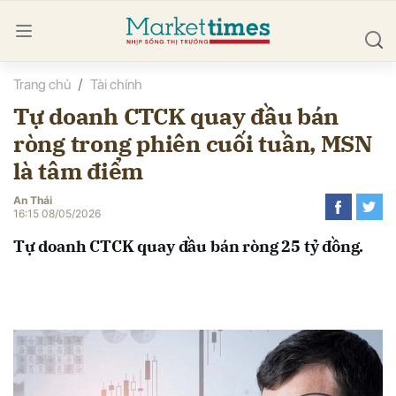
Trang chủ
Tài chính
bình luận
Tự doanh CTCK quay đầu bán
ròng trong phiên cuối tuần, MSN
là tâm điểm
An Thái
16:15 08/05/2026
Tự doanh CTCK quay đầu bán ròng 25 tỷ đồng.
Hủy
G