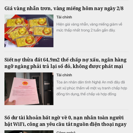
hướng tăng bền vững. Bức tranh tích cực
Giá vàng nhẫn trơn, vàng miếng hôm nay ngày 2/8
hơn ở nhóm nông sản khi ca cao, cà phê và
đường đều được hỗ trợ.
Tài chính
Hiện giá vàng nhẫn, vàng miếng giảm về
mức thấp nhất trong 2 tuần gần đây.
Siết nợ thửa đất 64,9m2 thế chấp nợ xấu, ngân hàng
ngỡ ngàng phải trả lại sổ đỏ, không được phát mại
Tài chính
Tòa án nhân dân tỉnh Nghệ An mới đây đã
xét xử phúc thẩm về một vụ tranh chấp hợp
đồng tín dụng, thế chấp và hợp đồng
chuyển nhượng quyền sử dụng đất.
Số dư tài khoản bất ngờ về 0, nạn nhân toàn người
bật WiFi, công an yêu cầu tắt nguồn điện thoại ngay
Công nghệ