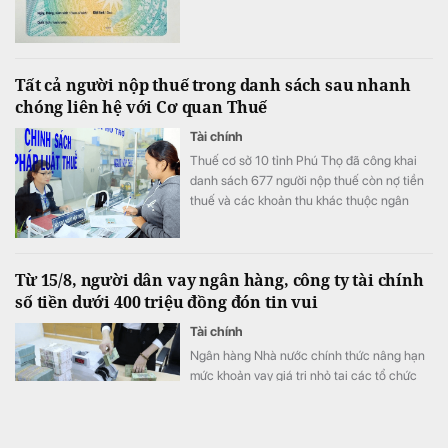
Tất cả người nộp thuế trong danh sách sau nhanh
chóng liên hệ với Cơ quan Thuế
Tài chính
Thuế cơ sở 10 tỉnh Phú Thọ đã công khai
danh sách 677 người nộp thuế còn nợ tiền
thuế và các khoản thu khác thuộc ngân
sách nhà nước với tổng số tiền hơn 53 tỷ
đồng.
Từ 15/8, người dân vay ngân hàng, công ty tài chính
số tiền dưới 400 triệu đồng đón tin vui
Tài chính
Ngân hàng Nhà nước chính thức nâng hạn
mức khoản vay giá trị nhỏ tại các tổ chức
tín dụng từ 100 triệu đồng lên 400 triệu
đồng từ ngày 15/8. Theo đó, khách vay
không cần chứng minh tài chính hay