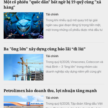
Một cổ phiếu "quốc dân" bất ngờ bị 19 quỹ cùng "xả
hàng"
Tài chính
Trong khi nhiều quỹ mở quay trở lại giải
ngân sau giai đoạn tăng tỷ trọng tiền mặt,
một trong những cổ phiếu được nhà đầu tư
ưa chuộng nhất thị trường lại bất ngờ trở
thành tâm điểm bán ròng của các quỹ trong
tháng 6.
Ba "ông lớn" xây dựng cùng báo lãi “đi lùi”
Tài chính
Trong quý II/2026, Vinaconex, Coteccon và
Hoà Bình – 3 “ông lớn” trong nhóm các
doanh nghiệp xây dựng niêm yết cùng ghi
nhận sự “đi lùi” của lợi nhuận.
Petrolimex báo doanh thu, lợi nhuận tăng mạnh
Tài chính
Trong quý II/2026, Tập đoàn Xăng dầu Việt