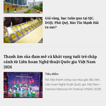
Giá vàng, bạc tuần qua tại SJC,
DOJI, Phú Quý, Bảo Tín Mạnh Hải
ra sao?
Thanh âm của đam mê và khát vọng tuổi trẻ chắp
cánh từ Liên hoan Nghệ thuật Quốc gia Việt Nam
2026
Tiêu điểm
Nối tiếp thành công của mùa giải đầu tiên,
Liên hoan Nghệ thuật Quốc gia Việt Nam –
Vietnam National Art Festival (VNAF) 2026
tiếp tục khẳng định sức hút khi quy tụ hàng
trăm tài năng trẻ đến từ nhiều tỉnh, thành
trên cả nước.