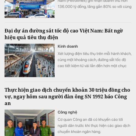
Nam (Petrolimex) ghi nhận doanh thu hơn
136.000 tỷ đồng, tăng gần 80% so với cùng
kỳ và nhỉnh hơn quý đầu năm 38%, lãi trước
thuế đạt trên 3.300 tỷ đồng.
Đại dự án đường sắt tốc độ cao Việt Nam: Bất ngờ
hiệu quả tiêu thụ điện
Kinh doanh
Xét lượng điện tiêu thụ trên mỗi hành khách,
cùng một khoảng cách, đường sắt tốc độ
cao tiết kiệm từ vài lần đến hơn một chục
lần so với ô tô và máy bay.
Thực hiện giao dịch chuyển khoản 30 triệu đồng cho
vợ, ngay hôm sau người đàn ông SN 1992 báo Công
an
Công nghệ
Cơ quan Công an đã có khuyến cáo tới
người dân trước khi thực hiện các giao dịch
chuyển khoản ngân hàng.