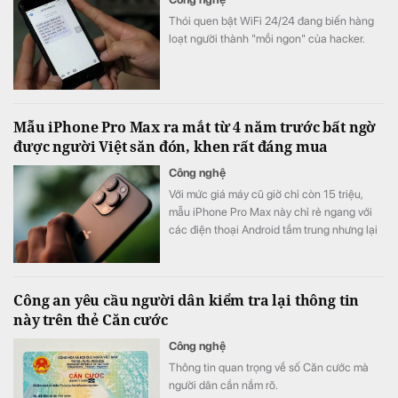
Thói quen bật WiFi 24/24 đang biến hàng
loạt người thành "mồi ngon" của hacker.
Mẫu iPhone Pro Max ra mắt từ 4 năm trước bất ngờ
được người Việt săn đón, khen rất đáng mua
Công nghệ
Với mức giá máy cũ giờ chỉ còn 15 triệu,
mẫu iPhone Pro Max này chỉ rẻ ngang với
các điện thoại Android tầm trung nhưng lại
được đánh giá cao hơn cả các thế hệ
iPhone 16, 17.
Công an yêu cầu người dân kiểm tra lại thông tin
này trên thẻ Căn cước
Công nghệ
Thông tin quan trọng về số Căn cước mà
người dân cần nắm rõ.