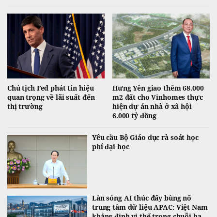
nguyên liệu khác phục hồi. Trong khi đó, vàng tiếp tục đi lên và hướng tới
tuần tăng mạnh nhất kể từ tháng 1.
Chủ tịch Fed phát tín hiệu
Hưng Yên giao thêm 68.000
quan trọng về lãi suất đến
m2 đất cho Vinhomes thực
thị trường
hiện dự án nhà ở xã hội
6.000 tỷ đồng
Yêu cầu Bộ Giáo dục rà soát học
phí đại học
Làn sóng AI thúc đẩy bùng nổ
trung tâm dữ liệu APAC: Việt Nam
khẳng định vị thế trong chuỗi hạ