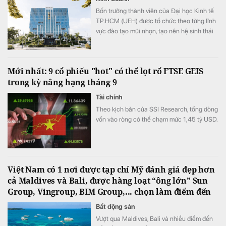
Bốn trường thành viên của Đại học Kinh tế
TP.HCM (UEH) được tổ chức theo từng lĩnh
vực đào tạo mũi nhọn, tạo nên hệ sinh thái
giáo dục đa ngành của nhà trường.
Mới nhất: 9 cổ phiếu "hot" có thể lọt rổ FTSE GEIS
trong kỳ nâng hạng tháng 9
Tài chính
Theo kịch bản của SSI Research, tổng dòng
vốn vào ròng có thể chạm mức 1,45 tỷ USD.
Việt Nam có 1 nơi được tạp chí Mỹ đánh giá đẹp hơn
cả Maldives và Bali, được hàng loạt “ông lớn” Sun
Group, Vingroup, BIM Group,... chọn làm điểm đến
Bất động sản
Vượt qua Maldives, Bali và nhiều điểm đến