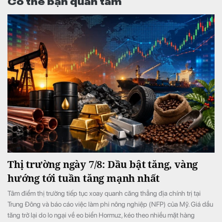
Có thể bạn quan tâm
Thị trường ngày 7/8: Dầu bật tăng, vàng
hướng tới tuần tăng mạnh nhất
Tâm điểm thị trường tiếp tục xoay quanh căng thẳng địa chính trị tại
Trung Đông và báo cáo việc làm phi nông nghiệp (NFP) của Mỹ. Giá dầu
tăng trở lại do lo ngại về eo biển Hormuz, kéo theo nhiều mặt hàng