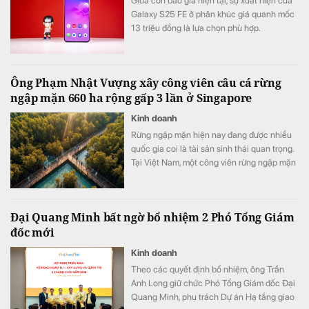
Giữa cơn bão giá hiện tại, sự xuất hiện của
Galaxy S25 FE ở phân khúc giá quanh mốc
13 triệu đồng là lựa chọn phù hợp.
Ông Phạm Nhật Vượng xây công viên câu cá rừng
ngập mặn 660 ha rộng gấp 3 lần ở Singapore
Kinh doanh
Rừng ngập mặn hiện nay đang được nhiều
quốc gia coi là tài sản sinh thái quan trọng.
Tại Việt Nam, một công viên rừng ngập mặn
quy mô khoảng 800 ha đang được quy
hoạch trong đại đô thị Hạ Long Xanh,
Quảng Ninh.
Đại Quang Minh bất ngờ bổ nhiệm 2 Phó Tổng Giám
đốc mới
Kinh doanh
Theo các quyết định bổ nhiệm, ông Trần
Anh Long giữ chức Phó Tổng Giám đốc Đại
Quang Minh, phụ trách Dự án Hạ tầng giao