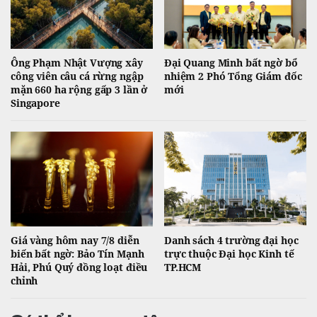
Ông Phạm Nhật Vượng xây
Đại Quang Minh bất ngờ bổ
công viên câu cá rừng ngập
nhiệm 2 Phó Tổng Giám đốc
mặn 660 ha rộng gấp 3 lần ở
mới
Singapore
Giá vàng hôm nay 7/8 diễn
Danh sách 4 trường đại học
biến bất ngờ: Bảo Tín Mạnh
trực thuộc Đại học Kinh tế
Hải, Phú Quý đồng loạt điều
TP.HCM
chỉnh