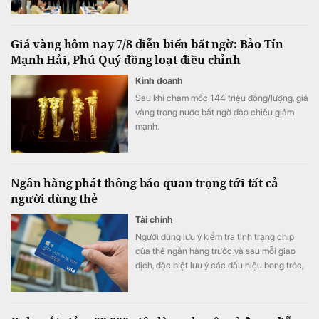
thông; ông Nguyễn Phi Hùng giữ chức Phó
Tổng Giám đốc Đại Quang Minh, phụ trách
Thi công xây dựng Bất động sản & Khu đô
Giá vàng hôm nay 7/8 diễn biến bất ngờ: Bảo Tín
thị - Khu công nghiệp.
Mạnh Hải, Phú Quý đồng loạt điều chỉnh
Kinh doanh
Sau khi chạm mốc 144 triệu đồng/lượng, giá
vàng trong nước bất ngờ đảo chiều giảm
mạnh.
Ngân hàng phát thông báo quan trọng tới tất cả
người dùng thẻ
Tài chính
Người dùng lưu ý kiểm tra tình trạng chip
của thẻ ngân hàng trước và sau mỗi giao
dịch, đặc biệt lưu ý các dấu hiệu bong tróc,
nứt, lệch vị trí hoặc bất thường.