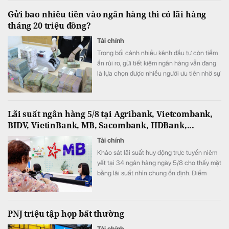
Gửi bao nhiêu tiền vào ngân hàng thì có lãi hàng
tháng 20 triệu đồng?
Tài chính
Trong bối cảnh nhiều kênh đầu tư còn tiềm
ẩn rủi ro, gửi tiết kiệm ngân hàng vẫn đang
là lựa chọn được nhiều người ưu tiên nhờ sự
an toàn và ổn định.
Lãi suất ngân hàng 5/8 tại Agribank, Vietcombank,
BIDV, VietinBank, MB, Sacombank, HDBank,...
Tài chính
Khảo sát lãi suất huy động trực tuyến niêm
yết tại 34 ngân hàng ngày 5/8 cho thấy mặt
bằng lãi suất nhìn chung ổn định. Điểm
đáng chú ý là SeABank đồng loạt giảm lãi
suất ở nhiều kỳ hạn, trong khi ACB tiếp tục
dẫn đầu với 7,8%/năm và LPBank duy trì
PNJ triệu tập họp bất thường
mức 7,3%/năm.
Tài chính