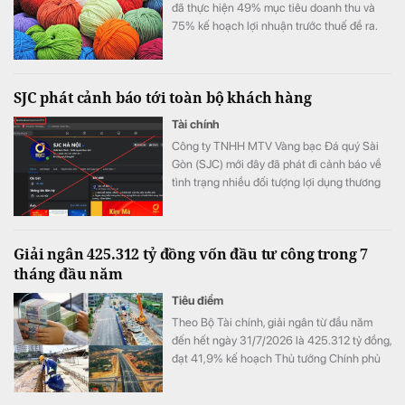
đã thực hiện 49% mục tiêu doanh thu và
75% kế hoạch lợi nhuận trước thuế đề ra.
SJC phát cảnh báo tới toàn bộ khách hàng
Tài chính
Công ty TNHH MTV Vàng bạc Đá quý Sài
Gòn (SJC) mới đây đã phát đi cảnh báo về
tình trạng nhiều đối tượng lợi dụng thương
hiệu SJC để lập fanpage giả mạo nhằm lừa
đảo khách hàng.
Giải ngân 425.312 tỷ đồng vốn đầu tư công trong 7
tháng đầu năm
Tiêu điểm
Theo Bộ Tài chính, giải ngân từ đầu năm
đến hết ngày 31/7/2026 là 425.312 tỷ đồng,
đạt 41,9% kế hoạch Thủ tướng Chính phủ
giao.