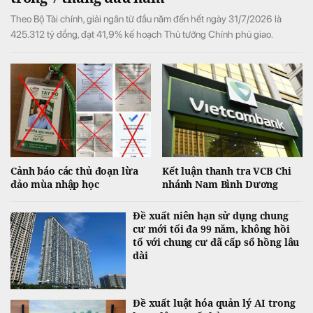
Theo Bộ Tài chính, giải ngân từ đầu năm đến hết ngày 31/7/2026 là
425.312 tỷ đồng, đạt 41,9% kế hoạch Thủ tướng Chính phủ giao.
Cảnh báo các thủ đoạn lừa
Kết luận thanh tra VCB Chi
đảo mùa nhập học
nhánh Nam Bình Dương
Đề xuất niên hạn sử dụng chung
cư mới tối đa 99 năm, không hồi
tố với chung cư đã cấp sổ hồng lâu
dài
Đề xuất luật hóa quản lý AI trong