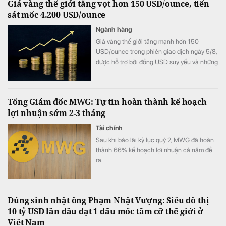
Giá vàng thế giới tăng vọt hơn 150 USD/ounce, tiến
nhưng vẫn đẩy mạnh vay vốn khiến chi phí
sát mốc 4.200 USD/ounce
lãi vay tăng vọt.
Ngành hàng
Giá vàng thế giới tăng mạnh hơn 150
USD/ounce trong phiên giao dịch ngày 5/8,
được hỗ trợ bởi đồng USD suy yếu và những
bất ổn địa chính trị. Trong khi đó, giới đầu tư
hướng sự chú ý tới loạt dữ liệu việc làm của
Mỹ trong tuần này để tìm thêm tín hiệu về
Tổng Giám đốc MWG: Tự tin hoàn thành kế hoạch
triển vọng chính sách của Fed.
lợi nhuận sớm 2-3 tháng
Tài chính
Sau khi báo lãi kỷ lục quý 2, MWG đã hoàn
thành 66% kế hoạch lợi nhuận cả năm đề
ra.
Đúng sinh nhật ông Phạm Nhật Vượng: Siêu đô thị
10 tỷ USD lần đầu đạt 1 dấu mốc tầm cỡ thế giới ở
Việt Nam