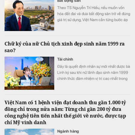
Bất động sản
Theo TS Nguyễn Trí Hiếu, nếu muốn vốn
hóa đất đai và đưa bất động sản trở về đúng
giá trị sử dụng, Việt Nam cần từng bước áp
dụng thuế đối với mọi bất động sản.
Chữ ký của nữ Chủ tịch xinh đẹp sinh năm 1999 ra
sao?
Tài chính
Đây là quyết định nhân sự mới nhất được bà
Linh ký sau khi nữ lãnh đạo sinh năm 1999
chính thức đảm nhiệm vị trí cao nhất trong
Hội đồng quản trị PC1
Việt Nam có 1 bệnh viện đạt doanh thu gần 1.000 tỷ
đồng chỉ trong nửa năm: Từng chi gần 200 tỷ đưa
công nghệ tiên tiến nhất thế giới về nước, được tạp
chí Mỹ vinh danh
Ngành hàng