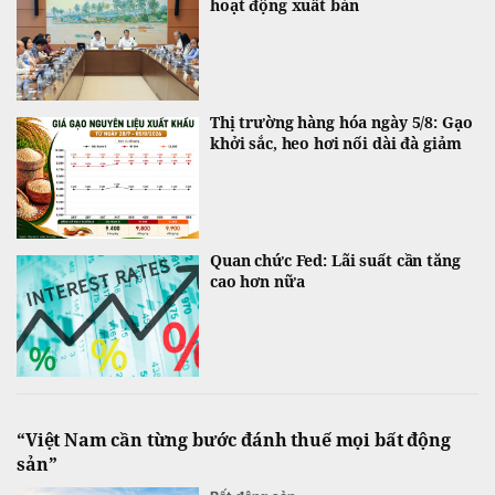
hoạt động xuất bản
Thị trường hàng hóa ngày 5/8: Gạo
khởi sắc, heo hơi nối dài đà giảm
Quan chức Fed: Lãi suất cần tăng
cao hơn nữa
“Việt Nam cần từng bước đánh thuế mọi bất động
sản”