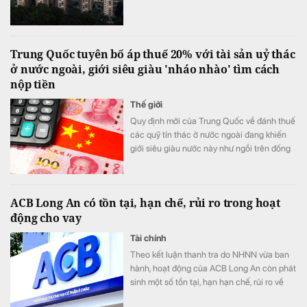
Trung Quốc tuyên bố áp thuế 20% với tài sản uỷ thác
ở nước ngoài, giới siêu giàu 'nháo nhào' tìm cách
nộp tiền
Thế giới
Quy định mới của Trung Quốc về đánh thuế
các quỹ tín thác ở nước ngoài đang khiến
giới siêu giàu nước này như ngồi trên đống
lửa.
ACB Long An có tồn tại, hạn chế, rủi ro trong hoạt
động cho vay
Tài chính
Theo kết luận thanh tra do NHNN vừa ban
hành, hoạt động của ACB Long An còn phát
sinh một số tồn tại, hạn hạn chế, rủi ro về
nguyên tắc vay vốn; thẩm định, xét duyệt