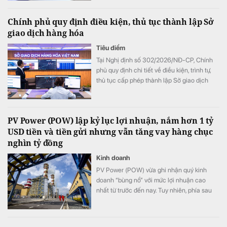
cho vay; về kiểm tra, giám sát vốn vay; về
báo cáo giao dịch có giá trị lớn; về hoạt
Chính phủ quy định điều kiện, thủ tục thành lập Sở
động chuyển tiền ra nước ngoài.
giao dịch hàng hóa
Tiêu điểm
Tại Nghị định số 302/2026/NĐ-CP, Chính
phủ quy định chi tiết về điều kiện, trình tự,
thủ tục cấp phép thành lập Sở giao dịch
hàng hóa.
PV Power (POW) lập kỷ lục lợi nhuận, nắm hơn 1 tỷ
USD tiền và tiền gửi nhưng vẫn tăng vay hàng chục
nghìn tỷ đồng
Kinh doanh
PV Power (POW) vừa ghi nhận quý kinh
doanh “bùng nổ” với mức lợi nhuận cao
nhất từ trước đến nay. Tuy nhiên, phía sau
bức tranh tăng trưởng là một nghịch lý đáng
chú ý: doanh nghiệp đang nắm giữ lượng
tiền và tiền gửi ngân hàng hơn 1 tỷ USD,