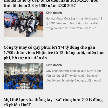
Honda lỗ 10 tỷ USD từ xe điện năm 2025-2026, ước
tính lỗ thêm 3,3 tỷ USD năm 2026-2027
Kinh doanh
Honda Motor Co. sẽ ghi nhận lỗ khoảng 13
tỷ USD liên quan đến chiến lược xe điện
trong hai năm tài chính 2026 và 2027,
tương đương khoảng ba năm lợi nhuận hoạt
động và nhiều hơn tổng chi tiêu nghiên cứu
và phát triển (R&D) của cả một năm.
Công ty may có quỹ phúc lợi 174 tỷ đồng cho gần
1.700 nhân viên: Nhận trẻ từ 12 tháng tuổi, miễn học
phí, hỗ trợ nửa tiền ăn
Kinh doanh
Quỹ khen thưởng, phúc lợi của May Hưng
Yên đã lên tới 174 tỷ đồng, gần bằng vốn
điều lệ doanh nghiệp. Nếu quy đổi theo số
lao động cuối năm 2025, quy mô quỹ tương
đương hơn 100 triệu đồng cho mỗi nhân
viên.
Một thế lực vừa thẳng tay "xả" ròng hơn 700 tỷ đồng
cổ phiếu HoSE