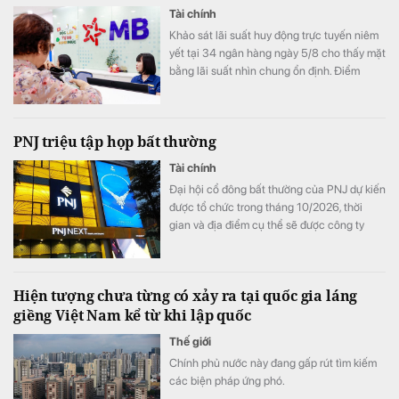
Tài chính
Khảo sát lãi suất huy động trực tuyến niêm
yết tại 34 ngân hàng ngày 5/8 cho thấy mặt
bằng lãi suất nhìn chung ổn định. Điểm
đáng chú ý là SeABank đồng loạt giảm lãi
suất ở nhiều kỳ hạn, trong khi ACB tiếp tục
dẫn đầu với 7,8%/năm và LPBank duy trì
PNJ triệu tập họp bất thường
mức 7,3%/năm.
Tài chính
Đại hội cổ đông bất thường của PNJ dự kiến
được tổ chức trong tháng 10/2026, thời
gian và địa điểm cụ thể sẽ được công ty
thông báo sau.
Hiện tượng chưa từng có xảy ra tại quốc gia láng
giềng Việt Nam kể từ khi lập quốc
Thế giới
Chính phủ nước này đang gấp rút tìm kiếm
các biện pháp ứng phó.