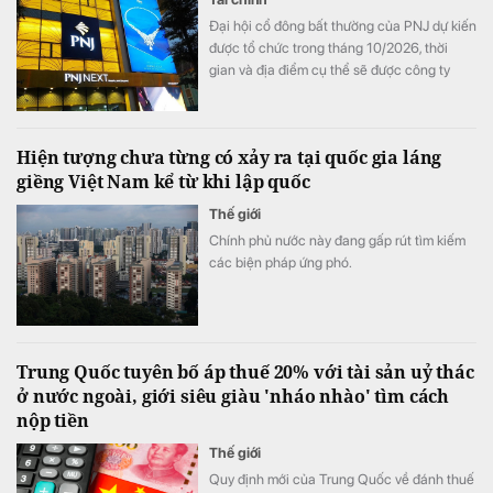
Đại hội cổ đông bất thường của PNJ dự kiến
được tổ chức trong tháng 10/2026, thời
gian và địa điểm cụ thể sẽ được công ty
thông báo sau.
Hiện tượng chưa từng có xảy ra tại quốc gia láng
giềng Việt Nam kể từ khi lập quốc
Thế giới
Chính phủ nước này đang gấp rút tìm kiếm
các biện pháp ứng phó.
Trung Quốc tuyên bố áp thuế 20% với tài sản uỷ thác
ở nước ngoài, giới siêu giàu 'nháo nhào' tìm cách
nộp tiền
Thế giới
Quy định mới của Trung Quốc về đánh thuế