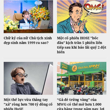
Chữ ký của nữ Chủ tịch xinh
Một cổ phiếu HOSE "bốc
đẹp sinh năm 1999 ra sao?
đầu" kịch trần 5 phiên liên
tiếp sau khi báo lãi quý 2 đột
biến
Một thế lực vừa thẳng tay
“Gà đẻ trứng vàng” của
"xả" ròng hơn 700 tỷ đồng cổ
MWG có thể mở hơn 1.000
phiếu HoSE
cửa hàng trong năm nay, lợi