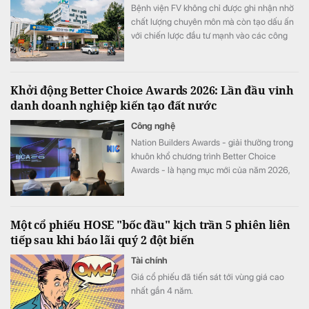
Bệnh viện FV không chỉ được ghi nhận nhờ
chất lượng chuyên môn mà còn tạo dấu ấn
với chiến lược đầu tư mạnh vào các công
nghệ y tế hiện đại.
Khởi động Better Choice Awards 2026: Lần đầu vinh
danh doanh nghiệp kiến tạo đất nước
Công nghệ
Nation Builders Awards - giải thưởng trong
khuôn khổ chương trình Better Choice
Awards - là hạng mục mới của năm 2026,
tôn vinh những doanh nghiệp có đóng góp
nổi bật cho sự phát triển của đất nước.
Một cổ phiếu HOSE "bốc đầu" kịch trần 5 phiên liên
tiếp sau khi báo lãi quý 2 đột biến
Tài chính
Giá cổ phiếu đã tiến sát tới vùng giá cao
nhất gần 4 năm.