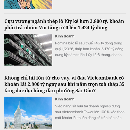
Cựu vương ngành thép lỗ lũy kế hơn 3.800 tỷ, khoản
phải trả nhóm Vin tăng từ 0 lên 1.424 tỷ đồng
Kinh doanh
Pomina báo lỗ sau thuế 146 tỷ đồng trong
quý II/2026, thấp hơn khoản lỗ 170 tỷ đồng
cùng kỳ năm trước. Lũy kế 6 tháng, doanh
nghiệp lỗ 325 tỷ đồng, chỉ cải thiện khoảng
4 tỷ đồng so với nửa đầu năm 2025.
Không chỉ lãi lớn từ cho vay, vì đâu Vietcombank có
khoản lãi 2.900 tỷ ngay sau khi nắm trọn toà tháp 35
tầng đắc địa hàng đầu phường Sài Gòn?
Kinh doanh
Việc nâng sở hữu tại doanh nghiệp đứng
sau Vietcombank Tower lên 100% kéo theo
một khoản lãi thuần đáng kể trên báo cáo
tài chính hợp nhất của Vietcombank.