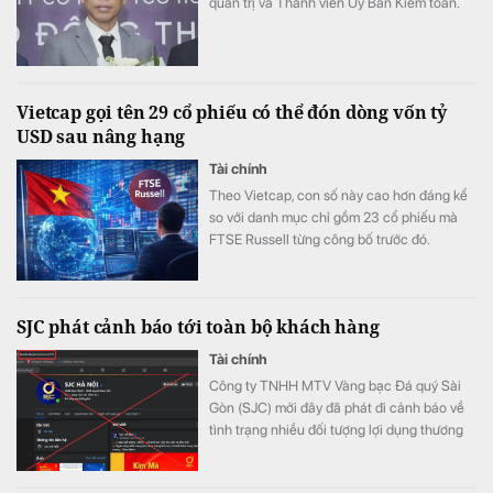
quản trị và Thành viên Ủy Ban Kiểm toán.
Vietcap gọi tên 29 cổ phiếu có thể đón dòng vốn tỷ
USD sau nâng hạng
Tài chính
Theo Vietcap, con số này cao hơn đáng kể
so với danh mục chỉ gồm 23 cổ phiếu mà
FTSE Russell từng công bố trước đó.
SJC phát cảnh báo tới toàn bộ khách hàng
Tài chính
Công ty TNHH MTV Vàng bạc Đá quý Sài
Gòn (SJC) mới đây đã phát đi cảnh báo về
tình trạng nhiều đối tượng lợi dụng thương
hiệu SJC để lập fanpage giả mạo nhằm lừa
đảo khách hàng.