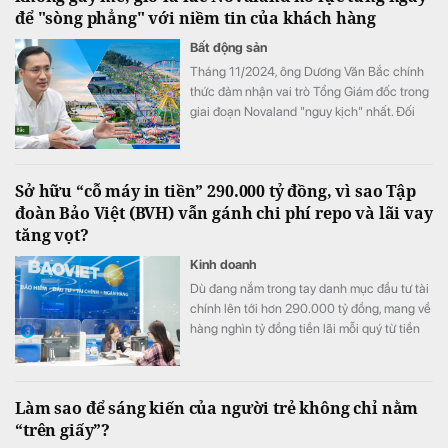
để "sòng phẳng" với niềm tin của khách hàng
Bất động sản
Tháng 11/2024, ông Dương Văn Bắc chính
thức đảm nhận vai trò Tổng Giám đốc trong
giai đoạn Novaland "nguy kịch" nhất. Đối
với ông Bắc, đây không phải là liều lĩnh mà
sự lựa chọn của niềm tin. Và cuộc đại phẫu
không gây mê kéo dài gần 2 năm sau đó đã
Sở hữu “cỗ máy in tiền” 290.000 tỷ đồng, vì sao Tập
biến một tập đoàn bất động sản đang vật
đoàn Bảo Việt (BVH) vẫn gánh chi phí repo và lãi vay
lộn với khó khăn trở thành một "đội quân
tăng vọt?
chiến binh" hồi sinh.
Kinh doanh
Dù đang nắm trong tay danh mục đầu tư tài
chính lên tới hơn 290.000 tỷ đồng, mang về
hàng nghìn tỷ đồng tiền lãi mỗi quý từ tiền
gửi và trái phiếu, Tập đoàn Bảo Việt (HoSE:
BVH) vẫn ghi nhận chi phí tài chính tăng
mạnh trong nửa đầu năm 2026. Đáng chú ý
Làm sao để sáng kiến của người trẻ không chỉ nằm
nhất là khoản chi phí repo và lãi vay tăng
“trên giấy”?
đột biến 145,6% so với cùng kỳ, trở thành