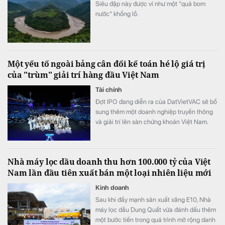
Siêu đập này được ví như một "quả bom
nước" khổng lồ.
Một yếu tố ngoài bảng cân đối kế toán hé lộ giá trị
của "trùm" giải trí hàng đầu Việt Nam
Tài chính
Đợt IPO đang diễn ra của DatVietVAC sẽ bổ
sung thêm một doanh nghiệp truyền thông
và giải trí lên sàn chứng khoán Việt Nam.
Khác với nhiều doanh nghiệp truyền thống,
phần lớn giá trị của DatVietVAC không đến
từ nhà máy, hàng tồn kho hay tài sản cố
Nhà máy lọc dầu doanh thu hơn 100.000 tỷ của Việt
định, mà từ các tài sản sở hữu trí tuệ (IP) -
Nam lần đầu tiên xuất bán một loại nhiên liệu mới
nhóm tài sản gần như chưa được phản ánh
đầy đủ trên bảng cân đối kế toán.
Kinh doanh
Sau khi đẩy mạnh sản xuất xăng E10, Nhà
máy lọc dầu Dung Quất vừa đánh dấu thêm
một bước tiến trong quá trình mở rộng danh