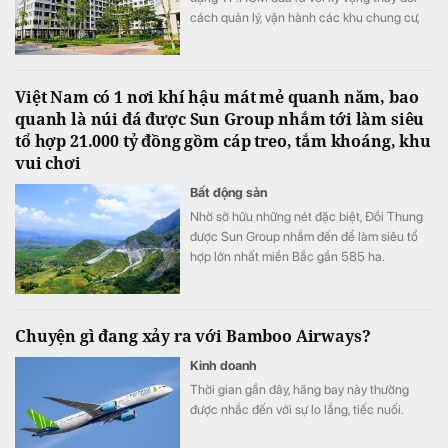
cách quản lý, vận hành các khu chung cư,
đồng thời nâng cao chất lượng sống của
người dân trong thời gian tới.
Việt Nam có 1 nơi khí hậu mát mẻ quanh năm, bao
quanh là núi đá được Sun Group nhắm tới làm siêu
tổ hợp 21.000 tỷ đồng gồm cáp treo, tắm khoáng, khu
vui chơi
Bất động sản
Nhờ sở hữu những nét đặc biệt, Đồi Thung
được Sun Group nhắm đến để làm siêu tổ
hợp lớn nhất miền Bắc gần 585 ha.
Chuyện gì đang xảy ra với Bamboo Airways?
Kinh doanh
Thời gian gần đây, hãng bay này thường
được nhắc đến với sự lo lắng, tiếc nuối.