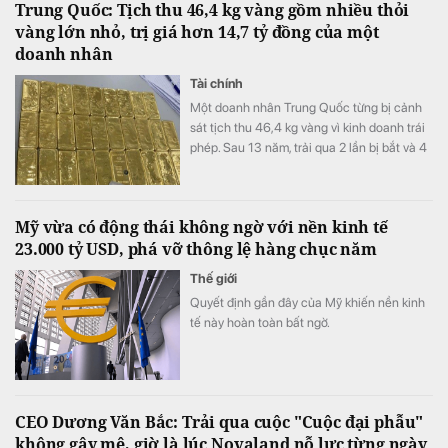
Trung Quốc: Tịch thu 46,4 kg vàng gồm nhiều thỏi
vàng lớn nhỏ, trị giá hơn 14,7 tỷ đồng của một
doanh nhân
Tài chính
Một doanh nhân Trung Quốc từng bị cảnh
sát tịch thu 46,4 kg vàng vì kinh doanh trái
phép. Sau 13 năm, trải qua 2 lần bị bắt và 4
lần xét xử, số vàng được xử lý thế nào?
Mỹ vừa có động thái không ngờ với nền kinh tế
23.000 tỷ USD, phá vỡ thông lệ hàng chục năm
Thế giới
Quyết định gần đây của Mỹ khiến nền kinh
tế này hoàn toàn bất ngờ.
CEO Dương Văn Bắc: Trải qua cuộc "Cuộc đại phẫu"
không gây mê, giờ là lúc Novaland nỗ lực từng ngày