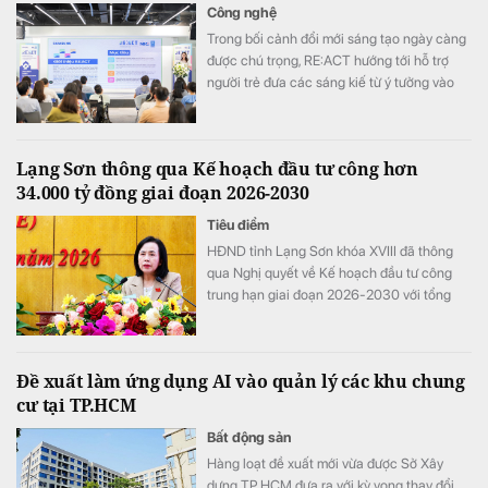
điểm nhấn trên báo cáo tài chính.
Công nghệ
Trong bối cảnh đổi mới sáng tạo ngày càng
được chú trọng, RE:ACT hướng tới hỗ trợ
người trẻ đưa các sáng kiế từ ý tưởng vào
thử nghiệm thực tế, góp phần giải quyết
những thách thức của cộng đồng.
Lạng Sơn thông qua Kế hoạch đầu tư công hơn
34.000 tỷ đồng giai đoạn 2026-2030
Tiêu điểm
HĐND tỉnh Lạng Sơn khóa XVIII đã thông
qua Nghị quyết về Kế hoạch đầu tư công
trung hạn giai đoạn 2026-2030 với tổng
nguồn vốn hơn 34.290 tỷ đồng. Nguồn lực
này được kỳ vọng sẽ tạo đột phá về hạ tầng,
thúc đẩy kinh tế cửa khẩu và chuyển đổi số
Đề xuất làm ứng dụng AI vào quản lý các khu chung
trên địa bàn tỉnh.
cư tại TP.HCM
Bất động sản
Hàng loạt đề xuất mới vừa được Sở Xây
dựng TP.HCM đưa ra với kỳ vọng thay đổi