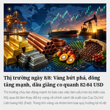
Thị trường ngày 8/8: Vàng bứt phá, đồng
tăng mạnh, dầu giằng co quanh 82-84 USD
Thị trường chịu tác động mạnh từ báo cáo việc làm yếu hơn dự kiến của
Mỹ, qua đó làm thay đổi kỳ vọng về chính sách lãi suất của Cục Dự trữ
Liên bang Mỹ (Fed). Trong khi vàng và nhóm kim loại quý hưởng lợi rõ rệt
từ triển vọng lãi suất bớt thắt chặt, giá dầu biến động mạnh do những