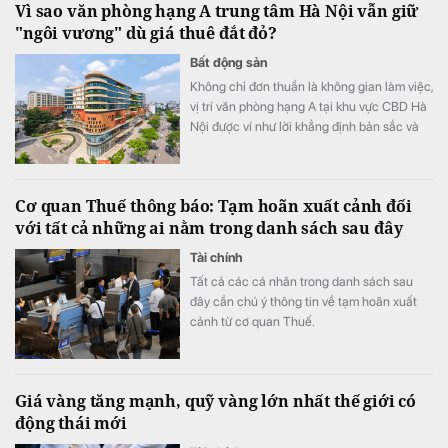
Vì sao văn phòng hạng A trung tâm Hà Nội vẫn giữ
"ngôi vương" dù giá thuê đắt đỏ?
Bất động sản
Không chỉ đơn thuần là không gian làm việc,
vị trí văn phòng hạng A tại khu vực CBD Hà
Nội được ví như lời khẳng định bản sắc và
uy tín thương hiệu. Mặc cho xu hướng dịch
chuyển ra vùng ven, hệ sinh thái thương mại
cùng khả năng kết nối hoàn hảo tiếp tục
Cơ quan Thuế thông báo: Tạm hoãn xuất cảnh đối
biến khu vực trung tâm thành lựa chọn hàng
với tất cả những ai nằm trong danh sách sau đây
đầu của các tập đoàn đa quốc gia.
Tài chính
Tất cả các cá nhân trong danh sách sau
đây cần chú ý thông tin về tạm hoãn xuất
cảnh từ cơ quan Thuế.
Giá vàng tăng mạnh, quỹ vàng lớn nhất thế giới có
động thái mới