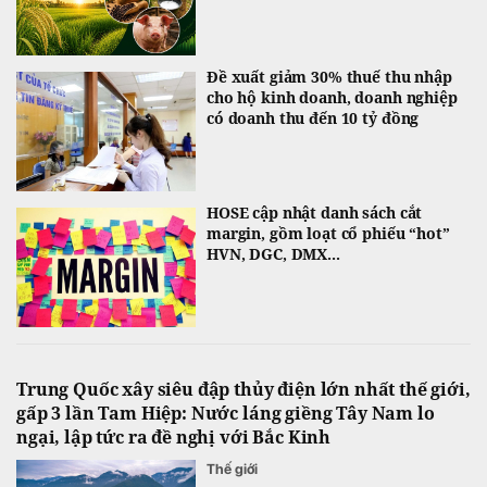
Đề xuất giảm 30% thuế thu nhập
cho hộ kinh doanh, doanh nghiệp
có doanh thu đến 10 tỷ đồng
HOSE cập nhật danh sách cắt
margin, gồm loạt cổ phiếu “hot”
HVN, DGC, DMX...
Trung Quốc xây siêu đập thủy điện lớn nhất thế giới,
gấp 3 lần Tam Hiệp: Nước láng giềng Tây Nam lo
ngại, lập tức ra đề nghị với Bắc Kinh
Thế giới