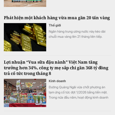
mục sản phẩm năng lượng xanh.
Phát hiện một khách hàng vừa mua gần 20 tấn vàng
Thế giới
Ngân hàng trung ương nước này kéo dài
chuỗi mua vàng lên 21 tháng liên tiếp.
Lợi nhuận “Vua sữa đậu nành” Việt Nam tăng
trưởng hơn 34%, công ty mẹ sắp chi gần 368 tỷ đồng
trả cổ tức trong tháng 8
Kinh doanh
Đường Quảng Ngãi vừa chốt phương án
tạm ứng cổ tức đợt 1/2026 bằng tiền mặt.
Trong nửa đầu năm, hoạt động kinh doanh
của doanh nghiệp tiếp tục tăng trưởng với
mảng sữa đậu nành là điểm sáng.