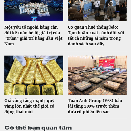
Một yếu tố ngoài bảng cân
Cơ quan Thuế thông báo:
đối kế toán hé lộ giá trị của
Tạm hoãn xuất cảnh đối với
"trùm" giải trí hàng đầu Việt
tất cả những ai nằm trong
Nam
danh sách sau đây
Giá vàng tăng mạnh, quỹ
Tuấn Anh Group (V68) báo
vàng lớn nhất thế giới có
lãi tăng 200% trước thềm
động thái mới
đưa cổ phiếu lên sàn
Có thể bạn quan tâm