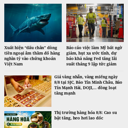
diễn biến liên quan xung đột Mỹ-Iran và eo biển Hormuz.
Xuất hiện “dấu chân” dòng
Báo cáo việc làm Mỹ bất ngờ
tiền ngoại âm thầm đổ hàng
giảm, hụt xa ước tính, dự
nghìn tỷ vào chứng khoán
báo khả năng Fed tăng lãi
Việt Nam
suất tháng 9 lập tức giảm
Giá vàng nhẫn, vàng miếng ngày
8/8 tại SJC, Bảo Tín Minh Châu, Bảo
Tín Mạnh Hải, DOJI,... đồng loạt
tăng mạnh
Thị trường hàng hóa 8/8: Cao su
bật tăng, heo hơi lao dốc