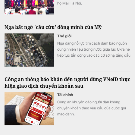
họ Mai Hà Nội.
Nga bất ngờ 'cầu cứu' đồng minh của Mỹ
Thế giới
Nga đang nỗ lực tìm cách đảm bảo nguồn
cung nhiên liệu trong nước giữa lúc Ukraine
tiếp tục tấn công vào các cơ sở hạ tầng dầu
khí nước này.
Công an thông báo khẩn đến người dùng VNeID thực
hiện giao dịch chuyển khoản sau
Tài chính
Công an khuyến cáo người dân không
chuyển khoản theo yêu cầu của cuộc gọi
mạo danh.