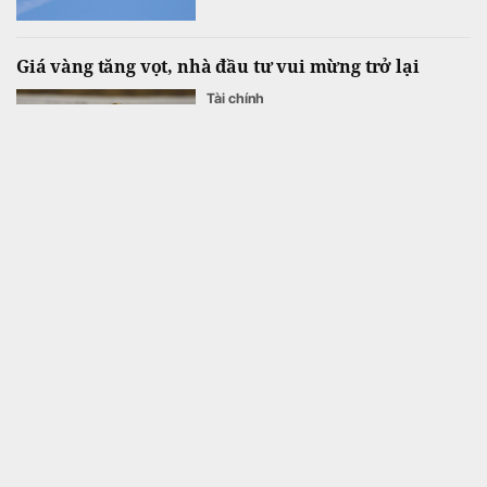
Giá vàng tăng vọt, nhà đầu tư vui mừng trở lại
Tài chính
Trong tuần qua, giá vàng đã tăng khoảng
300 USD/ounce lên mức cao nhất trong 2
tháng.
Lợi nhuận trước thuế 6 tháng đầu năm 2026 của Xổ
số Kiến thiết Thủ đô chưa bằng một ngày của Xổ số
kiến thiết TP HCM
Kinh doanh
Lợi nhuận kế toán trước thuế của Xổ số
Kiến thiết Thủ đô đạt 4,6 tỷ đồng, giảm
41,5% so với nửa đầu năm 2025.