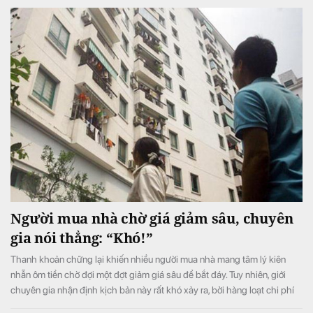
Người mua nhà chờ giá giảm sâu, chuyên
gia nói thẳng: “Khó!”
Thanh khoản chững lại khiến nhiều người mua nhà mang tâm lý kiên
nhẫn ôm tiền chờ đợi một đợt giảm giá sâu để bắt đáy. Tuy nhiên, giới
chuyên gia nhận định kịch bản này rất khó xảy ra, bởi hàng loạt chi phí
đầu vào liên tục neo cao đang chặn đứng đà giảm của thị trường.