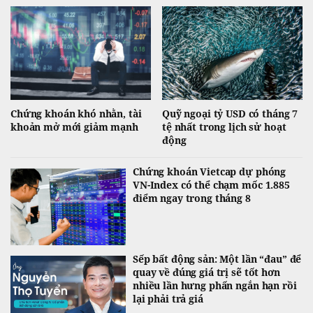
Chứng khoán khó nhằn, tài
Quỹ ngoại tỷ USD có tháng 7
khoản mở mới giảm mạnh
tệ nhất trong lịch sử hoạt
động
Chứng khoán Vietcap dự phóng
VN-Index có thể chạm mốc 1.885
điểm ngay trong tháng 8
Sếp bất động sản: Một lần “đau” để
quay về đúng giá trị sẽ tốt hơn
nhiều lần hưng phấn ngắn hạn rồi
lại phải trả giá