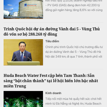
Kết thúc quý 2/2026, doanh nghiệp dầu khí
- PV GAS (GAS) đang đem hơn 42.200 tỷ
đồng gửi ngân hàng, tăng 8,6% so với cùng
kỳ song doanh thu từ hoạt động tài chính lại
bất ngờ sụt giảm.
Trình Quốc hội dự án đường Vành đai 5 - Vùng Thủ
đô vốn sơ bộ 288.268 tỷ đồng
Tiêu điểm
Chính phủ trình Quốc hội chủ trương đầu tư
dự án đường Vành đai 5 - Vùng Thủ đô Hà
Nội dài 349 km, đi qua 7 tỉnh, thành phố với
tổng vốn sơ bộ 288.268 tỷ đồng. Dự án
hướng tới mục tiêu kết nối đồng bộ hạ tầng,
mở rộng không gian phát triển cho toàn
Huda Beach Water Fest cập bến Tam Thanh: Sẵn
vùng.
sàng “bật chân thành” tại lễ hội biển lớn bậc nhất
miền Trung
Kinh doanh
Tiếp nối một mùa hè quẩy hết sức chơi hết
mình từ Đà Nẵng và Nghệ An, Huda Beach