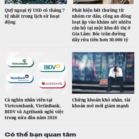
Quỹ ngoại tỷ USD có tháng 7
Phát hiện bất thường từ
tệ nhất trong lịch sử hoạt
nhóm cư dân, công an đồng
động
loạt ập vào khám xét nhiều
căn hộ tại một khu đô thị ở
Gia Lâm: Bóc trần đường
dây rửa tiền hơn 30.000 tỷ
Cả nghìn nhân viên tại
Chứng khoán khó nhằn, tài
Vietcombank, VietinBank,
khoản mở mới giảm mạnh
BIDV và Agribank nghỉ việc
trong nửa đầu năm 2026
Có thể bạn quan tâm