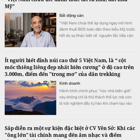
Mỹ”
Bất động sản
“Việt Nam chưa thể áp dụng ngay mô hình
đánh thuế BĐS toàn dân theo kiểu Mỹ, trước
hết do sự khác biệt về nguyên tắc tiếp cận
tài nguyên đất đai, từ đó dẫn tới sự khác
nhau căn bản về cơ cấu tiền lương”.
Ít người biết đỉnh núi cao thứ 5 Việt Nam, là “ cột
mốc thiêng liêng đẹp nhất biên cương” ở độ cao trên
3.000m, điểm đến "trong mơ" của dân trekking
Kinh doanh
Hành trình chinh phục "nóc nhà biên giới"
này không chỉ là thử thách thể lực mà còn
là trải nghiệm đầy tự hào khi chạm tay vào
cột mốc chủ quyền thiêng liêng giữa đại
ngàn Tây Bắc.
Sắp diễn ra một sự kiện đặc biệt ở CV Yên Sở: Khi các
"ông lớn" tài chính mang đến âm nhạc và điểm