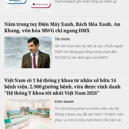
Vietcombank ghi nhận tổng số nhân sự
giảm hơn 1.100 người trong 6 tháng đầu
năm 2026.
Nắm trong tay Điện Máy Xanh, Bách Hóa Xanh, An
Khang, vốn hóa MWG chỉ ngang DMX
Tài chính
Với vốn hóa hiện tại, tất cả các chuỗi ngoài
DMX chỉ đóng góp tổng cộng chưa đến
16.000 tỷ vào định giá của MWG.
Việt Nam có 1 hệ thống y khoa tư nhân sở hữu 14
bệnh viện, 2.900 giường bệnh, vừa được vinh danh
"Hệ thống Y khoa tốt nhất Việt Nam 2026"
Kinh doanh
Từ một phòng khám tư nhân, hiện này hệ
thống y khoa này đã vận hành 14 bệnh viện,
phục vụ hơn 6 triệu lượt khám mỗi năm và
vừa được xướng tên "Hệ thống Y khoa tốt