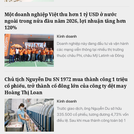
nhất Việt Nam 2026".
Một doanh nghiệp Việt thu hơn 1 tỷ USD ở nước
ngoài trong nửa đầu năm 2026, lợi nhuận tăng hơn
120%
Kinh doanh
Doanh nghiệp này đang đầu tư và vận hành
các mạng viễn thông tại nhiều thị trường
thuộc châu Phi, châu Mỹ Latinh và Đông
Nam Á.
Chủ tịch Nguyễn Du SN 1972 mua thành công 1 triệu
cổ phiếu, trở thành cổ đông lớn của công ty dệt may
Hoàng Thị Loan
Kinh doanh
Trước giao dịch, ông Nguyễn Du sở hữu
335.500 cổ phiếu, tương đương 4,73% vốn
điều lệ. Sau khi mua thành công toàn bộ 1
triệu cổ phiếu đã đăng ký, lượng cổ phiếu
nắm giữ của ông tăng lên 1.335.500 đơn vị,