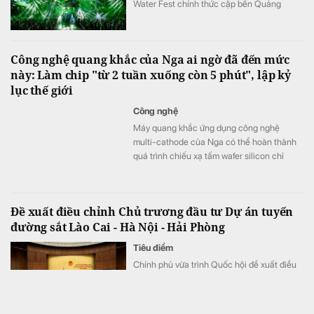
Water Fest chính thức cập bến Quảng
trường biển Tam Thanh ngày 8 - 9/8.
Công nghệ quang khắc của Nga ai ngờ đã đến mức
này: Làm chip "từ 2 tuần xuống còn 5 phút", lập kỷ
lục thế giới
Công nghệ
Máy quang khắc ứng dụng công nghệ
multi-cathode của Nga có thể hoàn thành
quá trình chiếu xạ tấm wafer silicon chỉ
trong khoảng 5 đến 7 phút, thay vì mất 2
tuần như trước đây, tương đương tốc độ xử
lý nhanh hơn tới 3.000 lần.
Đề xuất điều chỉnh Chủ trương đầu tư Dự án tuyến
đường sắt Lào Cai - Hà Nội - Hải Phòng
Tiêu điểm
Chính phủ vừa trình Quốc hội đề xuất điều
chỉnh Chủ trương đầu tư Dự án tuyến đường
sắt Lào Cai - Hà Nội - Hải Phòng.