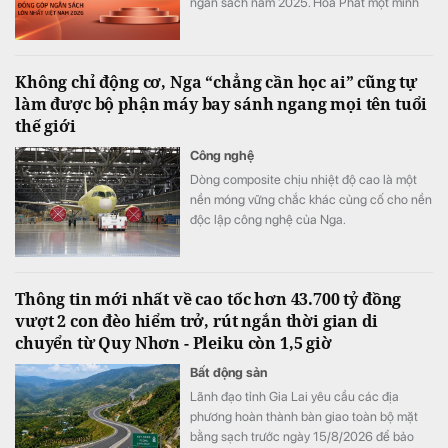
ngân sách năm 2025. Hòa Phát một mình
đóng góp 68% toàn bảng, nhưng phía sau
con số này là những cấu trúc rất khác nhau.
Không chỉ động cơ, Nga “chẳng cần học ai” cũng tự
làm được bộ phận máy bay sánh ngang mọi tên tuổi
thế giới
Công nghệ
Dòng composite chịu nhiệt độ cao là một
nền móng vững chắc khác củng cố cho nền
độc lập công nghệ của Nga.
Thông tin mới nhất về cao tốc hơn 43.700 tỷ đồng
vượt 2 con đèo hiểm trở, rút ngắn thời gian di
chuyển từ Quy Nhơn - Pleiku còn 1,5 giờ
Bất động sản
Lãnh đạo tỉnh Gia Lai yêu cầu các địa
phương hoàn thành bàn giao toàn bộ mặt
bằng sạch trước ngày 15/8/2026 để bảo