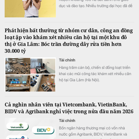
dục và đào tạo. Nhiều trường đại học đã đề
xuất đầu tư cơ sở mới tại khu vực này với
tổng nhu cầu khoảng 70-75 ha.
Phát hiện bất thường từ nhóm cư dân, công an đồng
loạt ập vào khám xét nhiều căn hộ tại một khu đô
thị ở Gia Lâm: Bóc trần đường dây rửa tiền hơn
30.000 tỷ
Tài chính
Hàng trăm cán bộ, chiến sĩ đồng loạt triển
khai các mũi công tác khám xét nhiều căn
hộ tại Gia Lâm (Hà Nội).
Cả nghìn nhân viên tại Vietcombank, VietinBank,
BIDV và Agribank nghỉ việc trong nửa đầu năm 2026
Tài chính
Bốn ngân hàng thương mại có vốn nhà
nước gồm Agribank, BIDV, VietinBank và