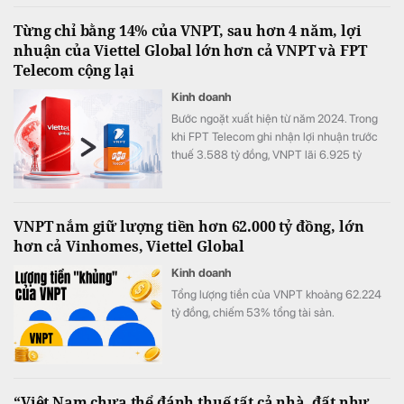
tương ứng 18,81% vốn.
Từng chỉ bằng 14% của VNPT, sau hơn 4 năm, lợi
nhuận của Viettel Global lớn hơn cả VNPT và FPT
Telecom cộng lại
Kinh doanh
Bước ngoặt xuất hiện từ năm 2024. Trong
khi FPT Telecom ghi nhận lợi nhuận trước
thuế 3.588 tỷ đồng, VNPT lãi 6.925 tỷ
đồng, Viettel Global đạt tới 10.667 tỷ đồng
lợi nhuận trước thuế, tăng 175% so với năm
2023 và chính thức vượt qua VNPT.
VNPT nắm giữ lượng tiền hơn 62.000 tỷ đồng, lớn
hơn cả Vinhomes, Viettel Global
Kinh doanh
Tổng lượng tiền của VNPT khoảng 62.224
tỷ đồng, chiếm 53% tổng tài sản.
“Việt Nam chưa thể đánh thuế tất cả nhà, đất như