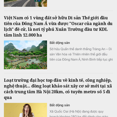
đảm tiến độ triển khai dự án đầu tư xây
dựng đường bộ cao tốc Quy Nhơn - Pleiku.
Việt Nam có 1 vùng đất sở hữu Di sản Thế giới đầu
tiên của Đông Nam Á vừa được "Oscar của ngành du
lịch" đề cử, là nơi tỷ phú Xuân Trường đầu tư KDL
tâm linh 12.000 ha
Bất động sản
Sở hữu Quần thể danh thắng Tràng An – Di
sản Văn hóa và Thiên nhiên thế giới đầu
tiên của Đông Nam Á, Ninh Bình tiếp tục ghi
dấu ấn trên bản đồ du lịch quốc tế khi được
đề cử hạng mục "Điểm đến mới nổi hàng
đầu châu Á" tại World Travel Awards 2026.
Loạt trường đại học top đầu về kinh tế, công nghiệp,
nghệ thuật... đồng loạt khảo sát xây cơ sở mới tại xã
cách trung tâm Hà Nội 20km, có tuyến metro số 5 đi
qua
Bất động sản
Xã Quốc Oai (Hà Nội) đang được quy
hoạch khoảng 180 ha đất dành cho giáo