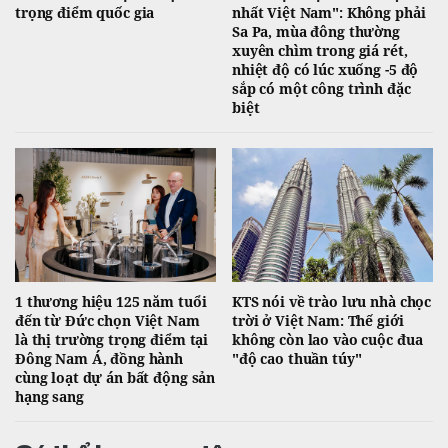
trọng điểm quốc gia
nhất Việt Nam": Không phải
Sa Pa, mùa đông thường
xuyên chìm trong giá rét,
nhiệt độ có lúc xuống -5 độ
sắp có một công trình đặc
biệt
1 thương hiệu 125 năm tuổi
KTS nói về trào lưu nhà chọc
đến từ Đức chọn Việt Nam
trời ở Việt Nam: Thế giới
là thị trường trọng điểm tại
không còn lao vào cuộc đua
Đông Nam Á, đồng hành
"độ cao thuần túy"
cùng loạt dự án bất động sản
hạng sang