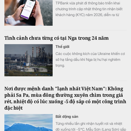
TPBank vừa phát đi thông báo triển khai
chương trình cập nhật thông tin nhận biết
khách hàng (KYC) năm 2026, diễn ra từ
ngày 1/8 đến hết 31/8.
Tình cảnh chưa từng có tại Nga trong 24 năm
Thế giới
Các cuộc không kích của Ukraine khiến cơ
sở hạ tầng dầu khí Nga bị hư hại nghiêm
trọng.
Nơi được mệnh danh "lạnh nhất Việt Nam": Không
phải Sa Pa, mùa đông thường xuyên chìm trong giá
rét, nhiệt độ có lúc xuống -5 độ sắp có một công trình
đặc biệt
Bất động sản
Từng nhiều lần ghi nhận tuyết rơi và nhiệt
độ xuống tới -5°C, Mẫu Sơn (Lạng Sơn) sắp