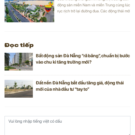
động sản miền Nam và miền Trung cùng lúc
rục rịch trở lại đường đua. Các động thái mở
bán, khởi công xây dựng, tham quan dự án
hay các sự kiện nội bộ diễn ra hàng tuần đã
và đang kích thích thị trường trở về trạng
thái mới.
Đọc tiếp
Bất động sản Đà Nẵng “rã băng”, chuẩn bị bước
vào chu kì tăng trưởng mới?
Đất nền Đà Nẵng bắt đầu tăng giá, động thái
mới của nhà đầu tư “tay to”