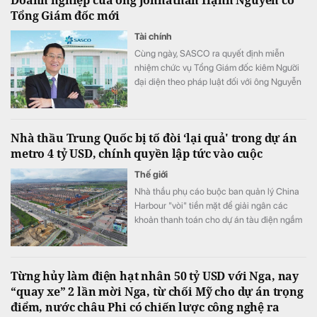
nhưng vẫn duy trì chất lượng.
Tổng Giám đốc mới
Tài chính
Cùng ngày, SASCO ra quyết định miễn
nhiệm chức vụ Tổng Giám đốc kiêm Người
đại diện theo pháp luật đối với ông Nguyễn
Văn Hùng Cường.
Nhà thầu Trung Quốc bị tố đòi ‘lại quả' trong dự án
metro 4 tỷ USD, chính quyền lập tức vào cuộc
Thế giới
Nhà thầu phụ cáo buộc ban quản lý China
Harbour "vòi" tiền mặt để giải ngân các
khoản thanh toán cho dự án tàu điện ngầm
Bogota.
Từng hủy làm điện hạt nhân 50 tỷ USD với Nga, nay
“quay xe” 2 lần mời Nga, từ chối Mỹ cho dự án trọng
điểm, nước châu Phi có chiến lược công nghệ ra