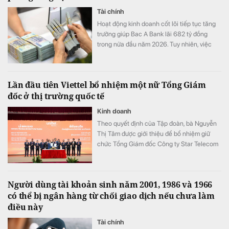
Tài chính
Hoạt động kinh doanh cốt lõi tiếp tục tăng
trưởng giúp Bac A Bank lãi 682 tỷ đồng
trong nửa đầu năm 2026. Tuy nhiên, việc
đẩy mạnh trích lập dự phòng cùng tiền gửi
khách hàng sụt giảm trở thành những điểm
đáng chú ý trong bức tranh tài chính của
Lần đầu tiên Viettel bổ nhiệm một nữ Tổng Giám
ngân hàng.
đốc ở thị trường quốc tế
Kinh doanh
Theo quyết định của Tập đoàn, bà Nguyễn
Thị Tâm được giới thiệu để bổ nhiệm giữ
chức Tổng Giám đốc Công ty Star Telecom
(Unitel). Ông Trần Trung Hưng được bổ
nhiệm giữ chức Tổng Giám đốc Tổng Công
ty Cổ phần Công trình Viettel (VCC).
Người dùng tài khoản sinh năm 2001, 1986 và 1966
có thể bị ngân hàng từ chối giao dịch nếu chưa làm
điều này
Tài chính