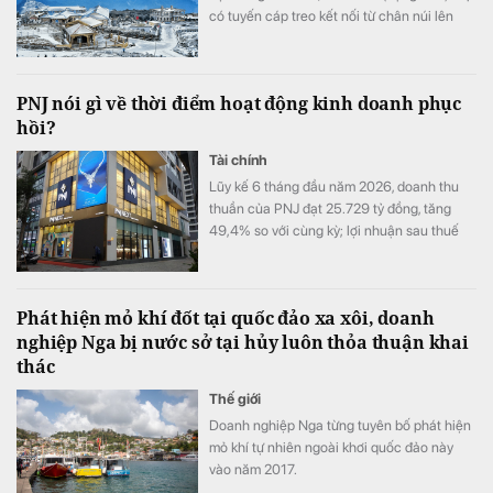
có tuyến cáp treo kết nối từ chân núi lên
đỉnh.
PNJ nói gì về thời điểm hoạt động kinh doanh phục
hồi?
Tài chính
Lũy kế 6 tháng đầu năm 2026, doanh thu
thuần của PNJ đạt 25.729 tỷ đồng, tăng
49,4% so với cùng kỳ; lợi nhuận sau thuế
đạt 1.185 tỷ đồng, tăng 6,3%.
Phát hiện mỏ khí đốt tại quốc đảo xa xôi, doanh
nghiệp Nga bị nước sở tại hủy luôn thỏa thuận khai
thác
Thế giới
Doanh nghiệp Nga từng tuyên bố phát hiện
mỏ khí tự nhiên ngoài khơi quốc đảo này
vào năm 2017.