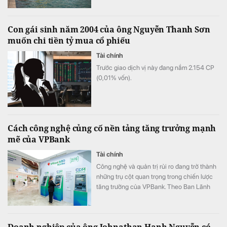
Con gái sinh năm 2004 của ông Nguyễn Thanh Sơn
muốn chi tiền tỷ mua cổ phiếu
Tài chính
Trước giao dịch vị này đang nắm 2.154 СР
(0,01% vốn).
Cách công nghệ củng cố nền tảng tăng trưởng mạnh
mẽ của VPBank
Tài chính
Công nghệ và quản trị rủi ro đang trở thành
những trụ cột quan trọng trong chiến lược
tăng trưởng của VPBank. Theo Ban Lãnh
đạo ngân hàng, việc tiếp tục đầu tư vào các
mô hình tín dụng, dữ liệu và đội ngũ sẽ giúp
ngân hàng mở rộng không gian tăng trưởng
Doanh nghiệp của ông Johnathan Hạnh Nguyễn có