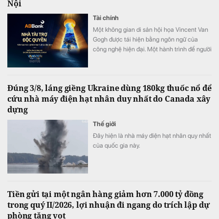
Nội
Tài chính
Một không gian di sản hội họa Vincent Van
Gogh được tái hiện bằng ngôn ngữ của
công nghệ hiện đại. Một hành trình để người
xem không chỉ ngắm nhìn nghệ thuật mà
còn thực sự “bước vào” những kiệt tác nổi
tiếng. Tài trợ độc quyền Van Gogh Timeless,
Đúng 3/8, láng giềng Ukraine dùng 180kg thuốc nổ để
ABBank đồng hành kiến tạo một hành trình
cứu nhà máy điện hạt nhân duy nhất do Canada xây
trải nghiệm hạnh phúc độc bản, khó quên
dựng
đến công chúng.
Thế giới
Đây hiện là nhà máy điện hạt nhân quy nhất
của quốc gia này.
Tiền gửi tại một ngân hàng giảm hơn 7.000 tỷ đồng
trong quý II/2026, lợi nhuận đi ngang do trích lập dự
phòng tăng vọt