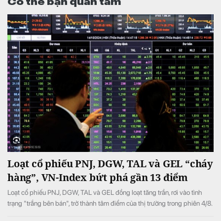
Có thể bạn quan tâm
Loạt cổ phiếu PNJ, DGW, TAL và GEL “cháy
hàng”, VN-Index bứt phá gần 13 điểm
Loạt cổ phiếu PNJ, DGW, TAL và GEL đồng loạt tăng trần, rơi vào tình
trạng "trắng bên bán", trở thành tâm điểm của thị trường trong phiên 4/8.