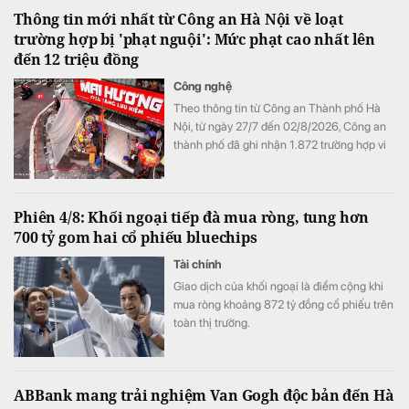
Thông tin mới nhất từ Công an Hà Nội về loạt
trường hợp bị 'phạt nguội': Mức phạt cao nhất lên
đến 12 triệu đồng
Công nghệ
Theo thông tin từ Công an Thành phố Hà
Nội, từ ngày 27/7 đến 02/8/2026, Công an
thành phố đã ghi nhận 1.872 trường hợp vi
phạm thông qua hình ảnh phục vụ công tác
xử lý "phạt nguội"; đồng thời tiếp tục thử
nghiệm thiết bị bay không người lái nhằm
Phiên 4/8: Khối ngoại tiếp đà mua ròng, tung hơn
nâng cao hiệu quả giám sát trật tự giao
700 tỷ gom hai cổ phiếu bluechips
thông, trật tự đô thị trên địa bàn Thành phố.
Tài chính
Giao dịch của khối ngoại là điểm cộng khi
mua ròng khoảng 872 tỷ đồng cổ phiếu trên
toàn thị trường.
ABBank mang trải nghiệm Van Gogh độc bản đến Hà