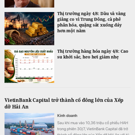
Thị trường ngày 4/8: Dầu và vàng
giằng co vì Trung Đông, cà phê
phân hóa, quặng sắt xuống đáy
hơn một năm
Thị trường hàng hóa ngày 4/8: Cao
su khởi sắc, heo hơi giảm nhẹ
VietinBank Capital trở thành cổ đông lớn của Xếp
dỡ Hải An
Kinh doanh
Sau khi mua vào 10,36 triệu cổ phiếu HAH
trong phiên 30/7, VietinBank Capital đã trở
thành cổ đông lớn của Xếp dỡ Hải An với tỷ