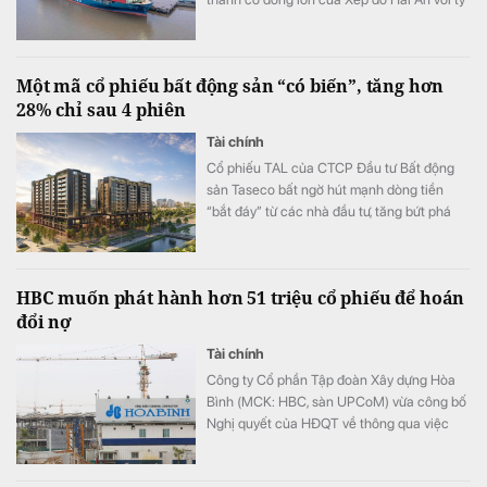
lệ sở hữu 9,56% vốn.
Một mã cổ phiếu bất động sản “có biến”, tăng hơn
28% chỉ sau 4 phiên
Tài chính
Cổ phiếu TAL của CTCP Đầu tư Bất động
sản Taseco bất ngờ hút mạnh dòng tiền
“bắt đáy” từ các nhà đầu tư, tăng bứt phá
hơn 28% chỉ trong 4 phiên gần nhất.
HBC muốn phát hành hơn 51 triệu cổ phiếu để hoán
đổi nợ
Tài chính
Công ty Cổ phần Tập đoàn Xây dựng Hòa
Bình (MCK: HBC, sàn UPCoM) vừa công bố
Nghị quyết của HĐQT về thông qua việc
triển khai phương án phát hành cổ phiếu để
hoán đổi nợ.