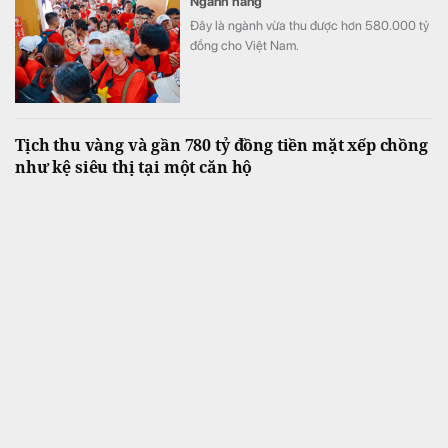
Ngành hàng
Đây là ngành vừa thu được hơn 580.000 tỷ
đồng cho Việt Nam.
Tịch thu vàng và gần 780 tỷ đồng tiền mặt xếp chồng
như kệ siêu thị tại một căn hộ
Thế giới
Đây là một trong những vụ tịch thu tài sản
lớn trong thời gian gần đây.
DA của Keppel và Khang Điền: Hơn 90% khách đặt
mua trong ngày mở bán, tổng giá trị giao dịch gần
4.000 tỷ đồng
Kinh doanh
Sau khi hoàn tất việc bán toàn bộ Dự Án,