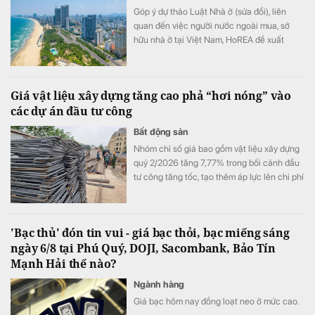
Góp ý dự thảo Luật Nhà ở (sửa đổi), liên
quan đến việc người nước ngoài mua, sở
hữu nhà ở tại Việt Nam, HoREA đề xuất
hoàn thiện khung pháp lý theo hướng minh
bạch, đồng bộ với các luật liên quan.
Giá vật liệu xây dựng tăng cao phả “hơi nóng” vào
các dự án đầu tư công
Bất động sản
Nhóm chỉ số giá bao gồm vật liệu xây dựng
quý 2/2026 tăng 7,77% trong bối cảnh đầu
tư công tăng tốc, tạo thêm áp lực lên chi phí
xây dựng và đặt ra yêu cầu bảo đảm nguồn
cung, điều hành giá sát diễn biến thị trường.
'Bạc thủ' đón tin vui - giá bạc thỏi, bạc miếng sáng
ngày 6/8 tại Phú Quý, DOJI, Sacombank, Bảo Tín
Mạnh Hải thế nào?
Ngành hàng
Giá bạc hôm nay đồng loạt neo ở mức cao.