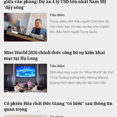
giữa văn phòng: Dự án 4 tỷ USD lớn nhất Nam Mỹ
'dậy sóng'
Tiêu điểm
Trong video, nhà thầu người Colombia lấy
một chiếc bọc tối màu và đưa cho vị giám
đốc điều hành người Trung Quốc.
Miss World 2026 chính thức công bố sự kiện khai
mạc tại Hạ Long
Tiêu điểm
Đêm khai mạc cuộc thi “Miss World” lần thứ
73 tại Quảng trường biển Halong Marina,
Quảng Ninh đánh dấu lần đầu tiên Việt
Nam đăng cai tổ chức cuộc thi sắc đẹp
hàng đầu thế giới “Miss World”. Chặng hành
trình tại Quảng Ninh từ ngày 8 đến 12/8 là
Cổ phiếu Hóa chất Đức Giang “có biến" sau thông tin
cơ hội để tỉnh Quảng Ninh giới thiệu đến
quan trọng
đông đảo du khách và khán giả quốc tế
hình ảnh của một đô thị du lịch ven biển
Tài chính