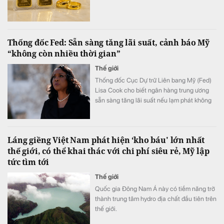
Thống đốc Fed: Sẵn sàng tăng lãi suất, cảnh báo Mỹ
“không còn nhiều thời gian”
Thế giới
Thống đốc Cục Dự trữ Liên bang Mỹ (Fed)
Lisa Cook cho biết ngân hàng trung ương
sẵn sàng tăng lãi suất nếu lạm phát không
sớm hạ nhiệt.
Láng giềng Việt Nam phát hiện ‘kho báu' lớn nhất
thế giới, có thể khai thác với chi phí siêu rẻ, Mỹ lập
tức tìm tới
Thế giới
Quốc gia Đông Nam Á này có tiềm năng trở
thành trung tâm hydro địa chất đầu tiên trên
thế giới.