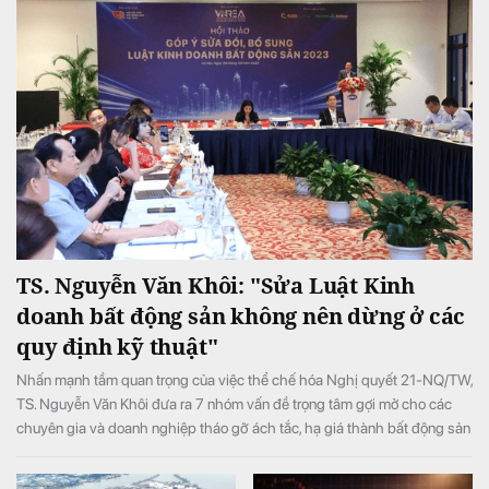
TS. Nguyễn Văn Khôi: "Sửa Luật Kinh
doanh bất động sản không nên dừng ở các
quy định kỹ thuật"
Nhấn mạnh tầm quan trọng của việc thể chế hóa Nghị quyết 21-NQ/TW,
TS. Nguyễn Văn Khôi đưa ra 7 nhóm vấn đề trọng tâm gợi mở cho các
chuyên gia và doanh nghiệp tháo gỡ ách tắc, hạ giá thành bất động sản
và bảo vệ quyền lợi người dân.