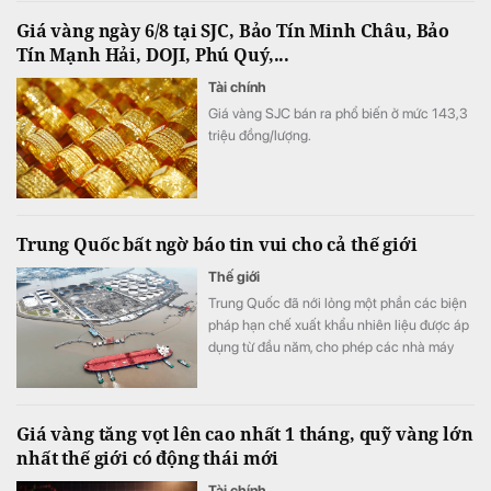
Giá vàng ngày 6/8 tại SJC, Bảo Tín Minh Châu, Bảo
Tín Mạnh Hải, DOJI, Phú Quý,...
Tài chính
Giá vàng SJC bán ra phổ biến ở mức 143,3
triệu đồng/lượng.
Trung Quốc bất ngờ báo tin vui cho cả thế giới
Thế giới
Trung Quốc đã nới lỏng một phần các biện
pháp hạn chế xuất khẩu nhiên liệu được áp
dụng từ đầu năm, cho phép các nhà máy
lọc dầu xuất khẩu tổng cộng 2,7 triệu tấn
sản phẩm dầu mỏ trong tháng 8.
Giá vàng tăng vọt lên cao nhất 1 tháng, quỹ vàng lớn
nhất thế giới có động thái mới
Tài chính