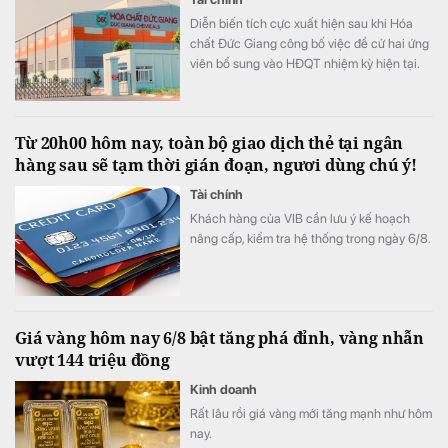
hiện đại và năng động, một điểm đến di sản
Diễn biến tích cực xuất hiện sau khi Hóa
giàu bản sắc văn hóa.
chất Đức Giang công bố việc đề cử hai ứng
viên bổ sung vào HĐQT nhiệm kỳ hiện tại.
Từ 20h00 hôm nay, toàn bộ giao dịch thẻ tại ngân
hàng sau sẽ tạm thời gián đoạn, ngươi dùng chú ý!
Tài chính
Khách hàng của VIB cần lưu ý kế hoạch
nâng cấp, kiểm tra hệ thống trong ngày 6/8.
Giá vàng hôm nay 6/8 bật tăng phá đỉnh, vàng nhẫn
vượt 144 triệu đồng
Kinh doanh
Rất lâu rồi giá vàng mới tăng mạnh như hôm
nay.