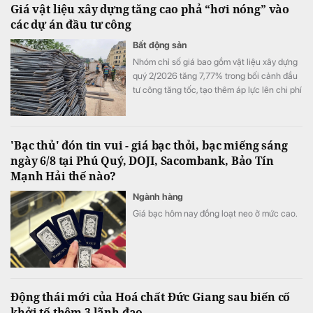
Giá vật liệu xây dựng tăng cao phả “hơi nóng” vào
các dự án đầu tư công
Bất động sản
Nhóm chỉ số giá bao gồm vật liệu xây dựng
quý 2/2026 tăng 7,77% trong bối cảnh đầu
tư công tăng tốc, tạo thêm áp lực lên chi phí
xây dựng và đặt ra yêu cầu bảo đảm nguồn
cung, điều hành giá sát diễn biến thị trường.
'Bạc thủ' đón tin vui - giá bạc thỏi, bạc miếng sáng
ngày 6/8 tại Phú Quý, DOJI, Sacombank, Bảo Tín
Mạnh Hải thế nào?
Ngành hàng
Giá bạc hôm nay đồng loạt neo ở mức cao.
Động thái mới của Hoá chất Đức Giang sau biến cố
khởi tố thêm 3 lãnh đạo