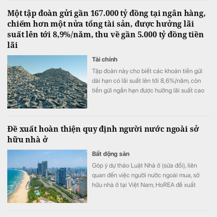
Một tập đoàn gửi gần 167.000 tỷ đồng tại ngân hàng,
chiếm hơn một nửa tổng tài sản, được hưởng lãi
suất lên tới 8,9%/năm, thu về gần 5.000 tỷ đồng tiền
lãi
Tài chính
Tập đoàn này cho biết các khoản tiền gửi
dài hạn có lãi suất lên tới 8,6%/năm, còn
tiền gửi ngắn hạn được hưởng lãi suất cao
nhất là 8,9%/năm.
Đề xuất hoàn thiện quy định người nước ngoài sở
hữu nhà ở
Bất động sản
Góp ý dự thảo Luật Nhà ở (sửa đổi), liên
quan đến việc người nước ngoài mua, sở
hữu nhà ở tại Việt Nam, HoREA đề xuất
hoàn thiện khung pháp lý theo hướng minh
bạch, đồng bộ với các luật liên quan.