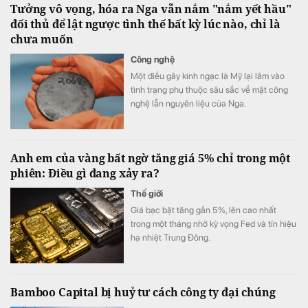
Tưởng vô vọng, hóa ra Nga vẫn nắm "nắm yết hầu"
đối thủ để lật ngược tình thế bất kỳ lúc nào, chỉ là
chưa muốn
Công nghệ
Một điều gây kinh ngạc là Mỹ lại lâm vào
tình trạng phụ thuộc sâu sắc về mặt công
nghệ lẫn nguyên liệu của Nga.
Anh em của vàng bất ngờ tăng giá 5% chỉ trong một
phiên: Điều gì đang xảy ra?
Thế giới
Giá bạc bật tăng gần 5%, lên cao nhất
trong một tháng nhờ kỳ vọng Fed và tín hiệu
hạ nhiệt Trung Đông.
Bamboo Capital bị huỷ tư cách công ty đại chúng