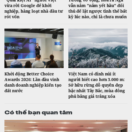
vừa rời Google để khởi
vẫn nắm "nắm yết hầu" đối
nghiệp, hàng loạt nhà đầu tư
thủ để lật ngược tình thế bất
rót vốn
kỳ lúc nào, chỉ là chưa muốn
Khởi động Better Choice
Việt Nam có đỉnh núi ít
Awards 2026: Lần đầu vinh
người biết cao hơn 3.000 m:
danh doanh nghiệp kiến tạo
Sở hữu rừng đỗ quyên đẹp
đất nước
bậc nhất Tây Bắc, mùa đông
phủ băng giá trắng xóa
Có thể bạn quan tâm