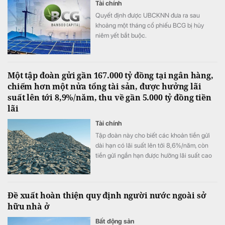
Tài chính
Quyết định được UBCKNN đưa ra sau
khoảng một tháng cổ phiếu BCG bị hủy
niêm yết bắt buộc.
Một tập đoàn gửi gần 167.000 tỷ đồng tại ngân hàng,
chiếm hơn một nửa tổng tài sản, được hưởng lãi
suất lên tới 8,9%/năm, thu về gần 5.000 tỷ đồng tiền
lãi
Tài chính
Tập đoàn này cho biết các khoản tiền gửi
dài hạn có lãi suất lên tới 8,6%/năm, còn
tiền gửi ngắn hạn được hưởng lãi suất cao
nhất là 8,9%/năm.
Đề xuất hoàn thiện quy định người nước ngoài sở
hữu nhà ở
Bất động sản