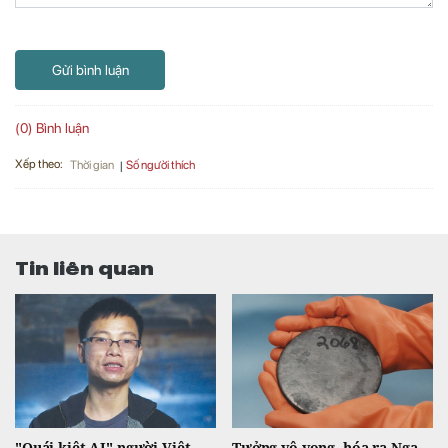
Gửi bình luận
(0) Bình luận
Xếp theo:
Số người thích
Thời gian
Tin liên quan
"Quái kiệt AI" người Việt
Tưởng vô vọng, hóa ra Nga