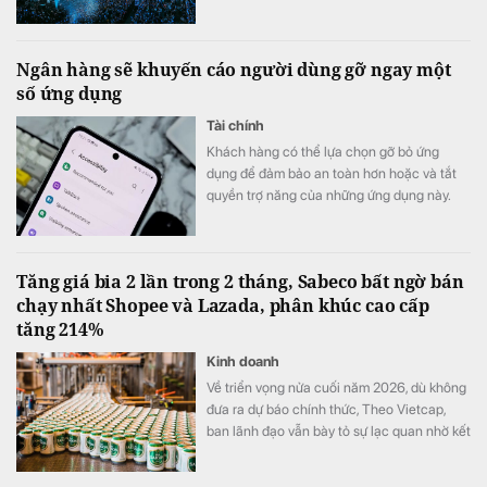
thu ngay từ trước khi bấm máy. Công thức
vận hành "10 đồng vốn - 13 đến 15 đồng tài
trợ" cùng mô hình Asset-light đang tạo nên
Ngân hàng sẽ khuyến cáo người dùng gỡ ngay một
hiệu quả sử dụng vốn nổi bật với ROE đạt
số ứng dụng
40,8%, mang đến một góc nhìn khác về khả
năng tạo dòng tiền của doanh nghiệp công
Tài chính
nghiệp văn hóa.
Khách hàng có thể lựa chọn gỡ bỏ ứng
dụng để đảm bảo an toàn hơn hoặc và tắt
quyền trợ năng của những ứng dụng này.
Tăng giá bia 2 lần trong 2 tháng, Sabeco bất ngờ bán
chạy nhất Shopee và Lazada, phân khúc cao cấp
tăng 214%
Kinh doanh
Về triển vọng nửa cuối năm 2026, dù không
đưa ra dự báo chính thức, Theo Vietcap,
ban lãnh đạo vẫn bày tỏ sự lạc quan nhờ kết
quả kinh doanh tích cực trong tháng 7 và
sản lượng mùa hè khả quan.