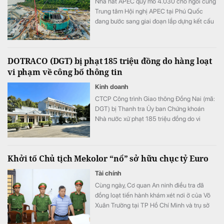
Nhà hát APEC quy mô 4.030 chỗ ngồi cùng
Trung tâm Hội nghị APEC tại Phú Quốc
đang bước sang giai đoạn lắp dựng kết cấu
thép, triển khai hệ thống cơ điện và hoàn
thiện.
DOTRACO (DGT) bị phạt 185 triệu đồng do hàng loạt
vi phạm về công bố thông tin
Kinh doanh
CTCP Công trình Giao thông Đồng Nai (mã:
DGT) bị Thanh tra Ủy ban Chứng khoán
Nhà nước xử phạt 185 triệu đồng do vi
phạm quy định về công bố thông tin trên thị
trường chứng khoán và trái phiếu doanh
nghiệp.
Khởi tố Chủ tịch Mekolor “nổ” sở hữu chục tỷ Euro
Tài chính
Cùng ngày, Cơ quan An ninh điều tra đã
đồng loạt tiến hành khám xét nơi ở của Võ
Xuân Trường tại TP Hồ Chí Minh và trụ sở
Công ty CP Mekolor trên đường Lý Tự Trọng,