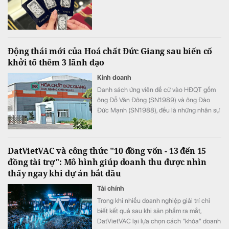
Động thái mới của Hoá chất Đức Giang sau biến cố
khởi tố thêm 3 lãnh đạo
Kinh doanh
Danh sách ứng viên đề cử vào HĐQT gồm
ông Đỗ Văn Đông (SN1989) và ông Đào
Đức Mạnh (SN1988), đều là những nhân sự
đang đảm nhiệm các vị trí quản lý tại tập
đoàn.
DatVietVAC và công thức "10 đồng vốn - 13 đến 15
đồng tài trợ": Mô hình giúp doanh thu được nhìn
thấy ngay khi dự án bắt đầu
Tài chính
Trong khi nhiều doanh nghiệp giải trí chỉ
biết kết quả sau khi sản phẩm ra mắt,
DatVietVAC lại lựa chọn cách "khóa" doanh