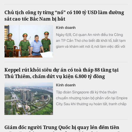
TP Cần Thơ.
Chủ tịch công ty từng “nổ” có 100 tỷ USD làm đường
sắt cao tốc Bắc Nam bị bắt
Kinh doanh
Ngày 6/8, Cơ quan An ninh điều tra Công
an TP Cần Thơ cho biết đã khởi tố, bắt tạm
giam và khám xét nơi ở, nơi làm việc đối với
ông Võ Xuân Trường, Chủ tịch HĐQT kiêm
Giám đốc Công ty CP Mekolor.
Keppel rút khỏi siêu dự án có toà tháp 88 tầng tại
Thủ Thiêm, chấm dứt vụ kiện 6.800 tỷ đồng
Kinh doanh
Tập đoàn Singapore đã ký thỏa thuận
chuyển nhượng toàn bộ phần vốn tại Empire
City. Sau khi thương vụ hoàn tất, tranh chấp
giữa Keppel và các đối tác liên doanh cũng
sẽ được khép lại.
Giám đốc người Trung Quốc bị quay lén đếm tiền