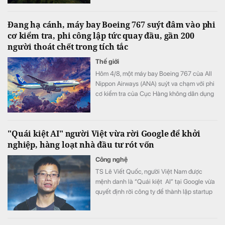
Đang hạ cánh, máy bay Boeing 767 suýt đâm vào phi
cơ kiểm tra, phi công lập tức quay đầu, gần 200
người thoát chết trong tích tắc
Thế giới
Hôm 4/8, một máy bay Boeing 767 của All
Nippon Airways (ANA) suýt va chạm với phi
cơ kiểm tra của Cục Hàng không dân dụng
Nhật Bản khi đang hạ cánh xuống sân bay
Haneda, Tokyo.
"Quái kiệt AI" người Việt vừa rời Google để khởi
nghiệp, hàng loạt nhà đầu tư rót vốn
Công nghệ
TS Lê Viết Quốc, người Việt Nam được
mệnh danh là “Quái kiệt AI” tại Google vừa
quyết định rời công ty để thành lập startup
riêng.