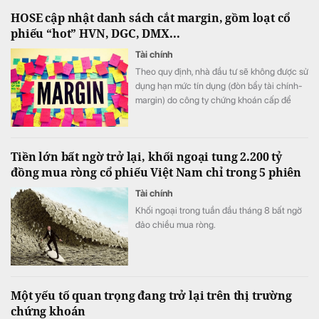
HOSE cập nhật danh sách cắt margin, gồm loạt cổ
phiếu “hot” HVN, DGC, DMX...
Tài chính
Theo quy định, nhà đầu tư sẽ không được sử
dụng hạn mức tín dụng (đòn bẩy tài chính-
margin) do công ty chứng khoán cấp để
mua 57 mã cổ phiếu bị xếp vào danh sách
chứng khoán không đủ điều kiện giao dịch
ký quỹ này.
Tiền lớn bất ngờ trở lại, khối ngoại tung 2.200 tỷ
đồng mua ròng cổ phiếu Việt Nam chỉ trong 5 phiên
Tài chính
Khối ngoại trong tuần đầu tháng 8 bất ngờ
đảo chiều mua ròng.
Một yếu tố quan trọng đang trở lại trên thị trường
chứng khoán