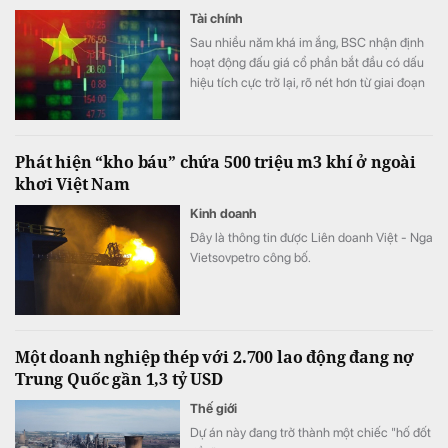
Tài chính
Sau nhiều năm khá im ắng, BSC nhận định
hoạt động đấu giá cổ phần bắt đầu có dấu
hiệu tích cực trở lại, rõ nét hơn từ giai đoạn
cuối năm 2025.
Phát hiện “kho báu” chứa 500 triệu m3 khí ở ngoài
khơi Việt Nam
Kinh doanh
Đây là thông tin được Liên doanh Việt - Nga
Vietsovpetro công bố.
Một doanh nghiệp thép với 2.700 lao động đang nợ
Trung Quốc gần 1,3 tỷ USD
Thế giới
Dự án này đang trở thành một chiếc "hố đốt