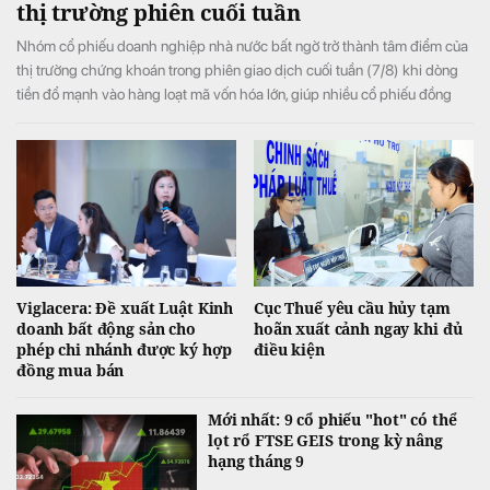
thị trường phiên cuối tuần
Nhóm cổ phiếu doanh nghiệp nhà nước bất ngờ trở thành tâm điểm của
thị trường chứng khoán trong phiên giao dịch cuối tuần (7/8) khi dòng
tiền đổ mạnh vào hàng loạt mã vốn hóa lớn, giúp nhiều cổ phiếu đồng
loạt tăng kịch trần và đưa VN-Index đảo chiều tăng điểm sau khi mở cửa
trong sắc đỏ.
Viglacera: Đề xuất Luật Kinh
Cục Thuế yêu cầu hủy tạm
doanh bất động sản cho
hoãn xuất cảnh ngay khi đủ
phép chi nhánh được ký hợp
điều kiện
đồng mua bán
Mới nhất: 9 cổ phiếu "hot" có thể
lọt rổ FTSE GEIS trong kỳ nâng
hạng tháng 9