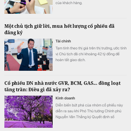
của khách hàng.
Một chủ tịch giữ lời, mua hết lượng cổ phiếu đã
đăng ký
Tài chính
Tạm tính theo thị giá trên thị trường, ước tính
vị Chủ tịch đã chi khoảng 42 tỷ đồng để
hoàn tất giao dịch.
Cổ phiếu DN nhà nước GVR, BCM, GAS... đồng loạt
tăng trần: Điều gì đã xảy ra?
Kinh doanh
Diễn biến bứt phá của nhóm cổ phiếu này
diễn ra sau khi Phó Thủ tướng Chính phủ
Nguyễn Văn Thắng ký Quyết định số
40/2026/QĐ-TTg ngày 05/8/2026 của Thủ
tướng Chính phủ về tiêu chí phân loại