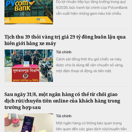
Dù lợi nhuận tiếp tục tăng trưởng trong quý
II/2026, bức tranh tài chính của PVcomBank
vẫn xuất hiện những gam màu trái chiều.
Động lực tăng trưởng lợi nhuận chủ yếu đến
từ việc ngân hàng cắt giảm mạnh chi phí dự
phòng rủi ro tín dụng, trong khi quy mô nợ
Tịch thu 39 thỏi vàng trị giá 29 tỷ đồng buôn lậu qua
có khả năng mất vốn (nợ nhóm 5) tiếp tục
biên giới bằng xe máy
tăng gần 20%, lên sát 3.900 tỷ đồng.
Tài chính
Cảnh sát đồng thời thu giữ chiếc xe máy
được cho là dùng để vận chuyển số vàng,
một điện thoại di động và tiền mặt.
Sau ngày 31/8, một ngân hàng có thể từ chối giao
dịch rút/chuyển tiền online của khách hàng trong
trường hợp sau
Tài chính
Một ngân hàng có thông báo quan trọng
liên quan đến các giao dịch rút/chuyển tiền