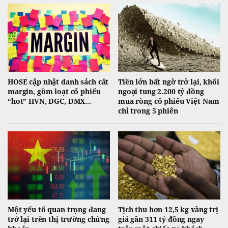
HOSE cập nhật danh sách cắt
Tiền lớn bất ngờ trở lại, khối
margin, gồm loạt cổ phiếu
ngoại tung 2.200 tỷ đồng
“hot” HVN, DGC, DMX...
mua ròng cổ phiếu Việt Nam
chỉ trong 5 phiên
Một yếu tố quan trọng đang
Tịch thu hơn 12,5 kg vàng trị
trở lại trên thị trường chứng
giá gần 311 tỷ đồng ngay