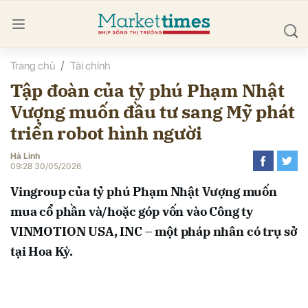
Trang chủ
Tài chính
bình luận
Tập đoàn của tỷ phú Phạm Nhật
Vượng muốn đầu tư sang Mỹ phát
triển robot hình người
Hà Linh
09:28 30/05/2026
Vingroup của tỷ phú Phạm Nhật Vượng muốn
Hủy
G
mua cổ phần và/hoặc góp vốn vào Công ty
VINMOTION USA, INC – một pháp nhân có trụ sở
tại Hoa Kỳ.