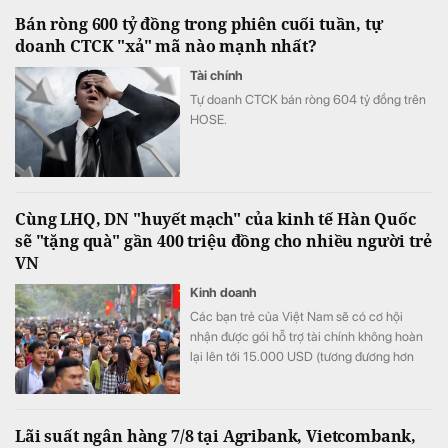
Bán ròng 600 tỷ đồng trong phiên cuối tuần, tự
doanh CTCK "xả" mã nào mạnh nhất?
Tài chính
Tự doanh CTCK bán ròng 604 tỷ đồng trên
HOSE.
Cùng LHQ, DN "huyết mạch" của kinh tế Hàn Quốc
sẽ "tặng quà" gần 400 triệu đồng cho nhiều người trẻ
VN
Kinh doanh
Các bạn trẻ của Việt Nam sẽ có cơ hội
nhận được gói hỗ trợ tài chính không hoàn
lại lên tới 15.000 USD (tương đương hơn
393 triệu đồng) khi tham gia chương trình
này.
Lãi suất ngân hàng 7/8 tại Agribank, Vietcombank,