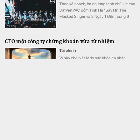
Theo kế hoạch, ba chương trình chủ lực của
DatVietVAC gồm Tinh Hà “Say Hi”, The
Masked Singer và 2 Ngày 1 Đêm, cùng 6
concert đều được lên lịch phát sóng từ nửa
cuối năm.
CEO một công ty chứng khoán vừa từ nhiệm
Tài chính
Vị này cho biết lý do sức khỏe cá nhân
không đảm bảo, trong thời gian tới cần tập
trung điều trị nên không thể tiếp tục điều
hành.
Đã hài lòng với Galaxy Z Fold7, vì sao người dùng
này vẫn quyết định lên đời Fold8?
Công nghệ
Đã hài lòng với Galaxy Z Fold7 trong công
việc hằng ngày, bác sĩ Vũ Trung Kiên không
có ý định nâng cấp điện thoại sớm. Tuy
nhiên, Galaxy Z Fold8 vẫn khiến anh quyết