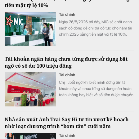
tiền mặt tỷ lệ 10%
hợp bình quân vượt 1 tỷ đồng mỗi tháng.
Tài chính
Ngày 26/8/2026 tới đây, MIC sẽ chốt danh
sách cổ đông để chi trả cổ tức cho năm tài
chính 2025 bằng tiền mặt với tỷ lệ 10%.
Tài khoản ngân hàng chưa từng được sử dụng bất
ngờ có số dư 100 triệu đồng
Tài chính
Chị T. bất ngờ khi biết mình đứng tên tài
khoản này và chưa từng sử dụng nên hoàn
toàn không hay biết về số tiền được chuyển
khoản vào.
Nhà sản xuất Anh Trai Say Hi tự tin vượt kế hoạch
nhờ loạt chương trình “bom tấn” cuối năm
Tài chính