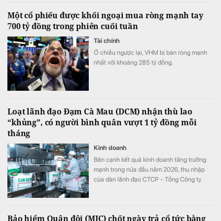
doanh nghiệp để thực hiện cơ cấu lại vốn
Một cổ phiếu được khối ngoại mua ròng mạnh tay
nhà nước tại doanh nghiệp nhà nước, doanh
700 tỷ đồng trong phiên cuối tuần
nghiệp có vốn nhà nước.
Tài chính
Ở chiều ngược lại, VHM bị bán ròng mạnh
nhất với khoảng 285 tỷ đồng.
Loạt lãnh đạo Đạm Cà Mau (DCM) nhận thù lao
“khủng”, có người bình quân vượt 1 tỷ đồng mỗi
tháng
Kinh doanh
Bên cạnh kết quả kinh doanh tăng trưởng
mạnh trong nửa đầu năm 2026, thu nhập
của dàn lãnh đạo CTCP - Tổng Công ty
Phân bón Dầu khí Cà Mau (Đạm Cà Mau,
HoSE: DCM) cũng tăng vọt so với cùng kỳ
năm trước. Có lãnh đạo nhận thù lao hơn 4
Bảo hiểm Quân đội (MIC) chốt ngày trả cổ tức bằng
tỷ đồng chỉ sau 6 tháng, đặc biệt có trường