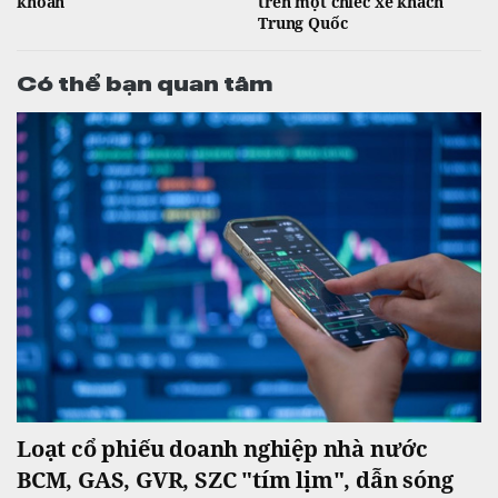
khoán
trên một chiếc xe khách
Trung Quốc
Có thể bạn quan tâm
Loạt cổ phiếu doanh nghiệp nhà nước
BCM, GAS, GVR, SZC "tím lịm", dẫn sóng