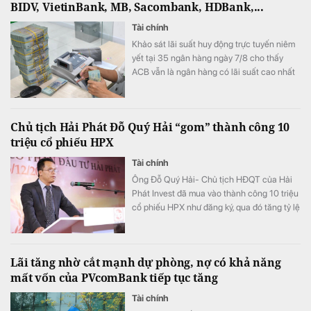
BIDV, VietinBank, MB, Sacombank, HDBank,...
Tài chính
Khảo sát lãi suất huy động trực tuyến niêm
yết tại 35 ngân hàng ngày 7/8 cho thấy
ACB vẫn là ngân hàng có lãi suất cao nhất
với 7,8%/năm cho kỳ hạn 12 tháng, trong khi
LPBank duy trì mức 7,3%/năm và có 8 ngân
hàng niêm yết lãi suất từ 7%/năm trở lên.
Chủ tịch Hải Phát Đỗ Quý Hải “gom” thành công 10
triệu cổ phiếu HPX
Tài chính
Ông Đỗ Quý Hải- Chủ tịch HĐQT của Hải
Phát Invest đã mua vào thành công 10 triệu
cổ phiếu HPX như đăng ký, qua đó tăng tỷ lệ
sở hữu lên mức 16,71% vốn.
Lãi tăng nhờ cắt mạnh dự phòng, nợ có khả năng
mất vốn của PVcomBank tiếp tục tăng
Tài chính