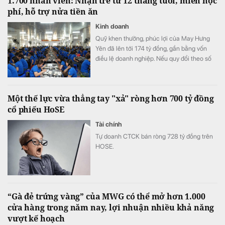
1.700 nhân viên: Nhận trẻ từ 12 tháng tuổi, miễn học
phí, hỗ trợ nửa tiền ăn
Kinh doanh
Quỹ khen thưởng, phúc lợi của May Hưng
Yên đã lên tới 174 tỷ đồng, gần bằng vốn
điều lệ doanh nghiệp. Nếu quy đổi theo số
lao động cuối năm 2025, quy mô quỹ tương
đương hơn 100 triệu đồng cho mỗi nhân
viên.
Một thế lực vừa thẳng tay "xả" ròng hơn 700 tỷ đồng
cổ phiếu HoSE
Tài chính
Tự doanh CTCK bán ròng 728 tỷ đồng trên
HOSE.
“Gà đẻ trứng vàng” của MWG có thể mở hơn 1.000
cửa hàng trong năm nay, lợi nhuận nhiều khả năng
vượt kế hoạch