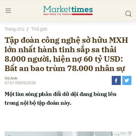
Trang chủ
Thế giới
bình luận
Tập đoàn công nghệ sở hữu MXH
lớn nhất hành tinh sắp sa thải
8.000 người, hiện nợ 60 tỷ USD:
Bất an bao trùm 78.000 nhân sự
Vũ Anh
07:01 09/05/2026
Hủy
G
Một làn sóng phản đối dữ dội đang bùng lên
trong nội bộ tập đoàn này.