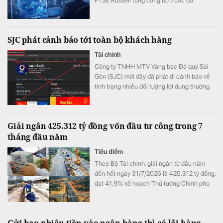
FTSE Russell từng công bố trước đó.
SJC phát cảnh báo tới toàn bộ khách hàng
Tài chính
Công ty TNHH MTV Vàng bạc Đá quý Sài
Gòn (SJC) mới đây đã phát đi cảnh báo về
tình trạng nhiều đối tượng lợi dụng thương
hiệu SJC để lập fanpage giả mạo nhằm lừa
đảo khách hàng.
Giải ngân 425.312 tỷ đồng vốn đầu tư công trong 7
tháng đầu năm
Tiêu điểm
Theo Bộ Tài chính, giải ngân từ đầu năm
đến hết ngày 31/7/2026 là 425.312 tỷ đồng,
đạt 41,9% kế hoạch Thủ tướng Chính phủ
giao.
Gửi bao nhiêu tiền vào ngân hàng thì có lãi hàng