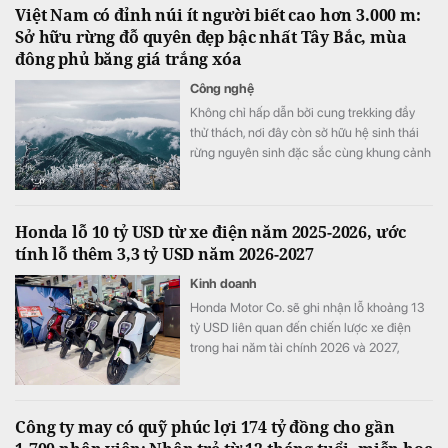
Việt Nam có đỉnh núi ít người biết cao hơn 3.000 m:
Sở hữu rừng đỗ quyên đẹp bậc nhất Tây Bắc, mùa
đông phủ băng giá trắng xóa
Công nghệ
Không chỉ hấp dẫn bởi cung trekking đầy
thử thách, nơi đây còn sở hữu hệ sinh thái
rừng nguyên sinh đặc sắc cùng khung cảnh
biến đổi theo từng mùa trong năm.
Honda lỗ 10 tỷ USD từ xe điện năm 2025-2026, ước
tính lỗ thêm 3,3 tỷ USD năm 2026-2027
Kinh doanh
Honda Motor Co. sẽ ghi nhận lỗ khoảng 13
tỷ USD liên quan đến chiến lược xe điện
trong hai năm tài chính 2026 và 2027,
tương đương khoảng ba năm lợi nhuận hoạt
động và nhiều hơn tổng chi tiêu nghiên cứu
và phát triển (R&D) của cả một năm.
Công ty may có quỹ phúc lợi 174 tỷ đồng cho gần