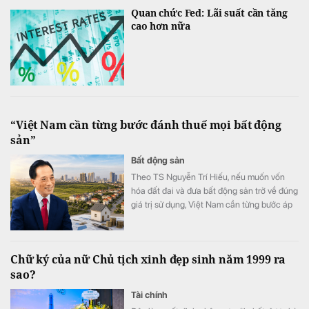
Quan chức Fed: Lãi suất cần tăng
cao hơn nữa
“Việt Nam cần từng bước đánh thuế mọi bất động
sản”
Bất động sản
Theo TS Nguyễn Trí Hiếu, nếu muốn vốn
hóa đất đai và đưa bất động sản trở về đúng
giá trị sử dụng, Việt Nam cần từng bước áp
dụng thuế đối với mọi bất động sản.
Chữ ký của nữ Chủ tịch xinh đẹp sinh năm 1999 ra
sao?
Tài chính