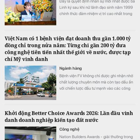
Đây là quyết định nhân sự mới nhất được bà
Linh ký sau khi nữ lãnh đạo sinh năm 1999
chính thức đảm nhiệm vị trí cao nhất trong
Hội đồng quản trị PC1
Việt Nam có 1 bệnh viện đạt doanh thu gần 1.000 tỷ
đồng chỉ trong nửa năm: Từng chi gần 200 tỷ đưa
công nghệ tiên tiến nhất thế giới về nước, được tạp
chí Mỹ vinh danh
Ngành hàng
Bệnh viện FV không chỉ được ghi nhận nhờ
chất lượng chuyên môn mà còn tạo dấu ấn
với chiến lược đầu tư mạnh vào các công
nghệ y tế hiện đại.
Khởi động Better Choice Awards 2026: Lần đầu vinh
danh doanh nghiệp kiến tạo đất nước
Công nghệ
Nation Builders Awards - giải thưởng trong