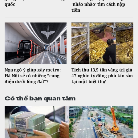
quốc
'nháo nhào' tìm cách nộp
tiền
Nga ngỏ ý giúp xây metro:
Tịch thu 13,5 tấn vàng trị giá
Hà Nội sẽ có những "cung
47 nghìn tỷ đồng phủ kín sàn
điện dưới lòng đất"?
tại một biệt thự
Có thể bạn quan tâm