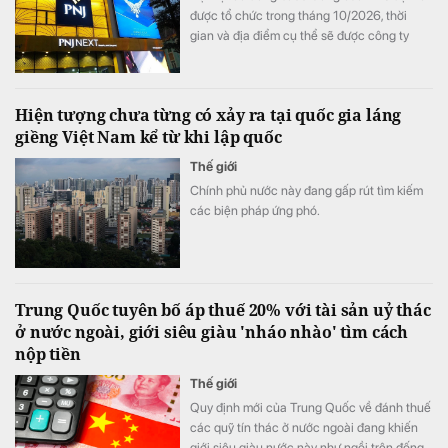
được tổ chức trong tháng 10/2026, thời
gian và địa điểm cụ thể sẽ được công ty
thông báo sau.
Hiện tượng chưa từng có xảy ra tại quốc gia láng
giềng Việt Nam kể từ khi lập quốc
Thế giới
Chính phủ nước này đang gấp rút tìm kiếm
các biện pháp ứng phó.
Trung Quốc tuyên bố áp thuế 20% với tài sản uỷ thác
ở nước ngoài, giới siêu giàu 'nháo nhào' tìm cách
nộp tiền
Thế giới
Quy định mới của Trung Quốc về đánh thuế
các quỹ tín thác ở nước ngoài đang khiến
giới siêu giàu nước này như ngồi trên đống