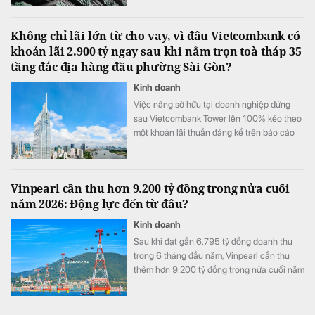
4 tỷ đồng so với nửa đầu năm 2025.
Không chỉ lãi lớn từ cho vay, vì đâu Vietcombank có
khoản lãi 2.900 tỷ ngay sau khi nắm trọn toà tháp 35
tầng đắc địa hàng đầu phường Sài Gòn?
Kinh doanh
Việc nâng sở hữu tại doanh nghiệp đứng
sau Vietcombank Tower lên 100% kéo theo
một khoản lãi thuần đáng kể trên báo cáo
tài chính hợp nhất của Vietcombank.
Vinpearl cần thu hơn 9.200 tỷ đồng trong nửa cuối
năm 2026: Động lực đến từ đâu?
Kinh doanh
Sau khi đạt gần 6.795 tỷ đồng doanh thu
trong 6 tháng đầu năm, Vinpearl cần thu
thêm hơn 9.200 tỷ đồng trong nửa cuối năm
để hoàn thành kế hoạch 16.000 tỷ đồng.