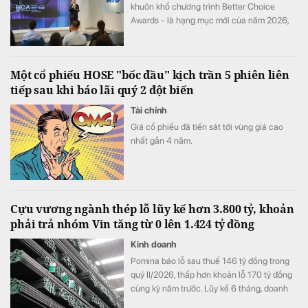
khuôn khổ chương trình Better Choice
Awards - là hạng mục mới của năm 2026,
tôn vinh những doanh nghiệp có đóng góp
nổi bật cho sự phát triển của đất nước.
Một cổ phiếu HOSE "bốc đầu" kịch trần 5 phiên liên
tiếp sau khi báo lãi quý 2 đột biến
Tài chính
Giá cổ phiếu đã tiến sát tới vùng giá cao
nhất gần 4 năm.
Cựu vương ngành thép lỗ lũy kế hơn 3.800 tỷ, khoản
phải trả nhóm Vin tăng từ 0 lên 1.424 tỷ đồng
Kinh doanh
Pomina báo lỗ sau thuế 146 tỷ đồng trong
quý II/2026, thấp hơn khoản lỗ 170 tỷ đồng
cùng kỳ năm trước. Lũy kế 6 tháng, doanh
nghiệp lỗ 325 tỷ đồng, chỉ cải thiện khoảng