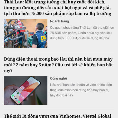
Thái Lan: Một trung tướng chỉ huy cuộc đột kích,
tóm gọn đường dây sản xuất bột ngọt và cà phê giả,
tịch thu hơn 75.000 sản phẩm sắp bán ra thị trường
Ngành hàng
Cơ quan chức năng Thái Lan đã thu giữ hơn
75.635 sản phẩm, 4 bồn chứa nguyên liệu
dung tích 5.000 lít, được sử dụng để pha
trộn và chế biến hàng giả.
Dùng điện thoại trong bao lâu thì nên bán mua máy
mới? 2 năm hay 5 năm? Câu trả lời sẽ khiến bạn bất
ngờ
Công nghệ
Nếu như bạn băn khoăn về việc chiếc điện
thoại của mình nên dùng tiếp hay bán đi,
hãy đọc bài này.
Thế giới Di động vượt qua Vinhomes, Viettel Global