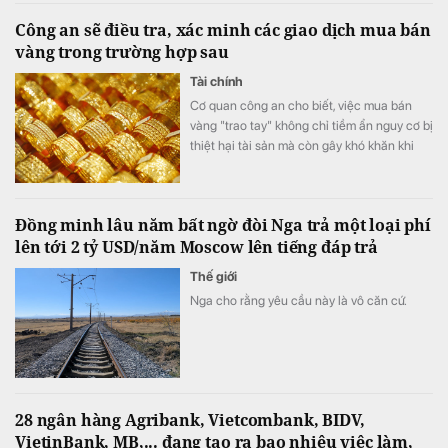
Công an sẽ điều tra, xác minh các giao dịch mua bán
vàng trong trường hợp sau
Tài chính
Cơ quan công an cho biết, việc mua bán
vàng "trao tay" không chỉ tiềm ẩn nguy cơ bị
thiệt hại tài sản mà còn gây khó khăn khi
phát sinh tranh chấp do thiếu hóa đơn,
chứng từ và căn cứ chứng minh giao dịch.
Đồng minh lâu năm bất ngờ đòi Nga trả một loại phí
lên tới 2 tỷ USD/năm Moscow lên tiếng đáp trả
Thế giới
Nga cho rằng yêu cầu này là vô căn cứ.
28 ngân hàng Agribank, Vietcombank, BIDV,
VietinBank, MB,... đang tạo ra bao nhiêu việc làm,