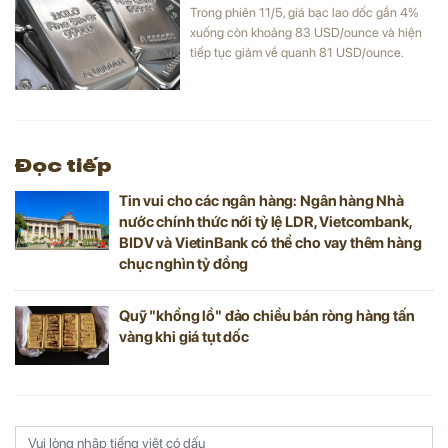
Trong phiên 11/5, giá bạc lao dốc gần 4%
xuống còn khoảng 83 USD/ounce và hiện
tiếp tục giảm về quanh 81 USD/ounce.
Đọc tiếp
Tin vui cho các ngân hàng: Ngân hàng Nhà
nước chính thức nới tỷ lệ LDR, Vietcombank,
BIDV và VietinBank có thể cho vay thêm hàng
chục nghìn tỷ đồng
Quỹ "khổng lồ" đảo chiều bán ròng hàng tấn
vàng khi giá tụt dốc