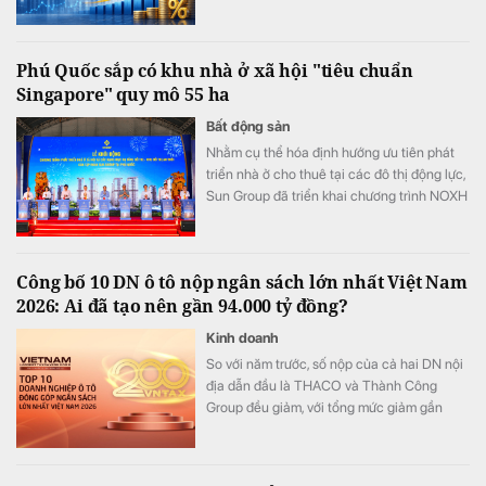
tục tạo khoảng cách với phần còn lại của
hệ thống khi đạt mức lãi cao nhất lịch sử
ngành ngân hàng.
Phú Quốc sắp có khu nhà ở xã hội "tiêu chuẩn
Singapore" quy mô 55 ha
Bất động sản
Nhằm cụ thể hóa định hướng ưu tiên phát
triển nhà ở cho thuê tại các đô thị động lực,
Sun Group đã triển khai chương trình NOXH
tại cửa ngõ phía Nam Phú Quốc. Được quy
hoạch theo mô hình ô phố Singapore với
mật độ xây dựng chỉ 28%, dự án kiến tạo
Công bố 10 DN ô tô nộp ngân sách lớn nhất Việt Nam
môi trường sống xanh, kết nối đồng bộ tiện
2026: Ai đã tạo nên gần 94.000 tỷ đồng?
ích trường học, y tế, thương mại cho người
dân.
Kinh doanh
So với năm trước, số nộp của cả hai DN nội
địa dẫn đầu là THACO và Thành Công
Group đều giảm, với tổng mức giảm gần
6.570 tỷ đồng. Bù lại, các DN nội địa khác
gồm VinFast, TASCO, VIMID, Kim Long
Motors và TMT Motor đều tăng.