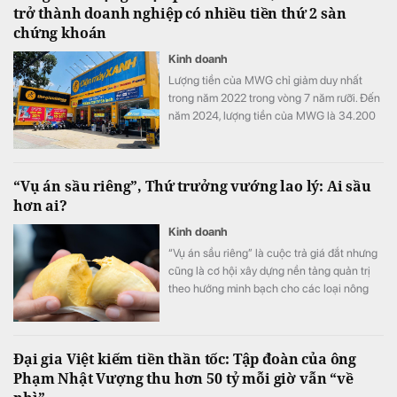
trở thành doanh nghiệp có nhiều tiền thứ 2 sàn
chứng khoán
Kinh doanh
Lượng tiền của MWG chỉ giảm duy nhất
trong năm 2022 trong vòng 7 năm rưỡi. Đến
năm 2024, lượng tiền của MWG là 34.200
tỷ đồng, gấp 9 lần so với cuối năm 2018.
“Vụ án sầu riêng”, Thứ trưởng vướng lao lý: Ai sầu
hơn ai?
Kinh doanh
“Vụ án sầu riêng” là cuộc trả giá đắt nhưng
cũng là cơ hội xây dựng nền tảng quản trị
theo hướng minh bạch cho các loại nông
sản xuất khẩu.
Đại gia Việt kiếm tiền thần tốc: Tập đoàn của ông
Phạm Nhật Vượng thu hơn 50 tỷ mỗi giờ vẫn “về