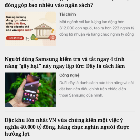
đóng góp bao nhiêu vào ngân sách?
Tài chính
Một ngành với lực lượng lao động hơn
312.000 con người, tạo ra hơn 223 nghìn tỷ
đồng lợi nhuận và hàng chục nghìn tỷ đồng
nộp ngân sách chỉ trong nửa năm.
Người dùng Samsung kiểm tra và tắt ngay 4 tính
năng "gây hại" này ngay lập tức: Đây là cách làm
Công nghệ
Dưới đây là danh sách các tính năng và cài
đặt bạn nên điều chỉnh trên chiếc điện
thoại Samsung của mình.
Đặc khu lớn nhất VN vừa chứng kiến một việc ý
nghĩa 40.000 tỷ đồng, hàng chục nghìn người được
hưởng lợi