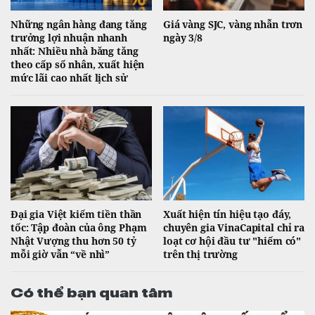
Những ngân hàng đang tăng
Giá vàng SJC, vàng nhẫn trơn
trưởng lợi nhuận nhanh
ngày 3/8
nhất: Nhiều nhà băng tăng
theo cấp số nhân, xuất hiện
mức lãi cao nhất lịch sử
Đại gia Việt kiếm tiền thần
Xuất hiện tín hiệu tạo đáy,
tốc: Tập đoàn của ông Phạm
chuyên gia VinaCapital chỉ ra
Nhật Vượng thu hơn 50 tỷ
loạt cơ hội đầu tư "hiếm có"
mỗi giờ vẫn “về nhì”
trên thị trường
Có thể bạn quan tâm