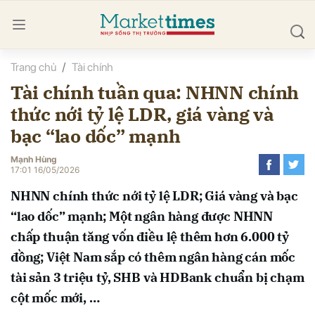
Trang chủ
Tài chính
bình luận
Tài chính tuần qua: NHNN chính
thức nới tỷ lệ LDR, giá vàng và
bạc “lao dốc” mạnh
Mạnh Hùng
17:01 16/05/2026
NHNN chính thức nới tỷ lệ LDR; Giá vàng và bạc
Hủy
G
“lao dốc” mạnh; Một ngân hàng được NHNN
chấp thuận tăng vốn điều lệ thêm hơn 6.000 tỷ
đồng; Việt Nam sắp có thêm ngân hàng cán mốc
tài sản 3 triệu tỷ, SHB và HDBank chuẩn bị chạm
cột mốc mới, …