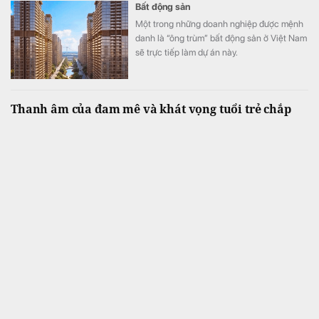
Bất động sản
Một trong những doanh nghiệp được mệnh
danh là “ông trùm” bất động sản ở Việt Nam
sẽ trực tiếp làm dự án này.
Thanh âm của đam mê và khát vọng tuổi trẻ chắp
cánh từ Liên hoan Nghệ thuật Quốc gia Việt Nam
2026
Tiêu điểm
Nối tiếp thành công của mùa giải đầu tiên,
Liên hoan Nghệ thuật Quốc gia Việt Nam –
Vietnam National Art Festival (VNAF) 2026
tiếp tục khẳng định sức hút khi quy tụ hàng
trăm tài năng trẻ đến từ nhiều tỉnh, thành
trên cả nước.
Phát hiện thỏi vàng nặng hơn 521 kg, độ tinh khiết
tới 99,999%
Thế giới
Tổ chức Kỷ lục Guinness xác nhận đây là