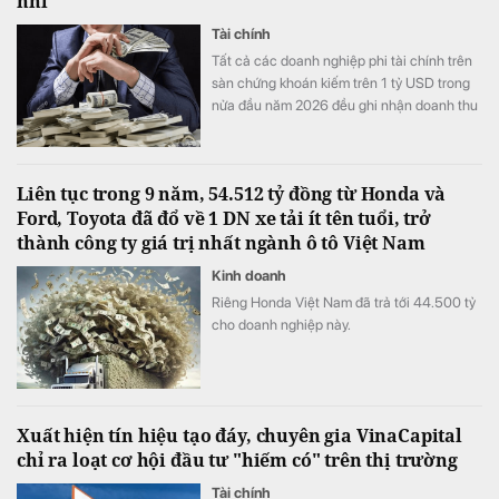
nhì”
Tài chính
Tất cả các doanh nghiệp phi tài chính trên
sàn chứng khoán kiếm trên 1 tỷ USD trong
nửa đầu năm 2026 đều ghi nhận doanh thu
tăng trưởng cao so với cùng kỳ năm ngoái.
Liên tục trong 9 năm, 54.512 tỷ đồng từ Honda và
Ford, Toyota đã đổ về 1 DN xe tải ít tên tuổi, trở
thành công ty giá trị nhất ngành ô tô Việt Nam
Kinh doanh
Riêng Honda Việt Nam đã trả tới 44.500 tỷ
cho doanh nghiệp này.
Xuất hiện tín hiệu tạo đáy, chuyên gia VinaCapital
chỉ ra loạt cơ hội đầu tư "hiếm có" trên thị trường
Tài chính