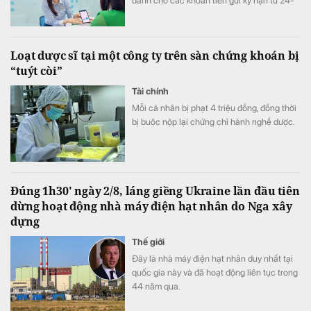
dành cho các khoản tiền gửi kỳ hạn từ 24-
60 tháng, trong khi gửi tiết kiệm online vẫn
có lợi thế hơn gửi tại quầy ở nhiều kỳ hạn.
Loạt dược sĩ tại một công ty trên sàn chứng khoán bị
“tuýt còi”
Tài chính
Mỗi cá nhân bị phạt 4 triệu đồng, đồng thời
bị buộc nộp lại chứng chỉ hành nghề dược.
Đúng 1h30' ngày 2/8, láng giềng Ukraine lần đầu tiên
dừng hoạt động nhà máy điện hạt nhân do Nga xây
dựng
Thế giới
Đây là nhà máy điện hạt nhân duy nhất tại
quốc gia này và đã hoạt động liên tục trong
44 năm qua.