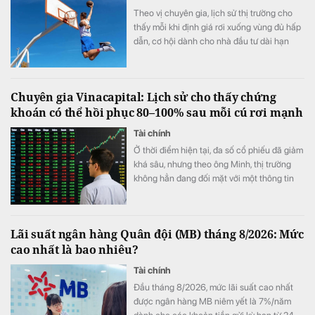
Theo vị chuyên gia, lịch sử thị trường cho
thấy mỗi khi định giá rơi xuống vùng đủ hấp
dẫn, cơ hội dành cho nhà đầu tư dài hạn
thường xuất hiện.
Chuyên gia Vinacapital: Lịch sử cho thấy chứng
khoán có thể hồi phục 80–100% sau mỗi cú rơi mạnh
Tài chính
Ở thời điểm hiện tại, đa số cổ phiếu đã giảm
khá sâu, nhưng theo ông Minh, thị trường
không hẳn đang đối mặt với một thông tin
xấu cụ thể.
Lãi suất ngân hàng Quân đội (MB) tháng 8/2026: Mức
cao nhất là bao nhiêu?
Tài chính
Đầu tháng 8/2026, mức lãi suất cao nhất
được ngân hàng MB niêm yết là 7%/năm