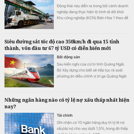
Động thái này diễn ra trong bối cảnh doanh
nghiệp đang thực hiện lộ trình di dời khỏi
Khu công nghiệp (KCN) Biên Hòa 1 theo đề
án chuyển đổi khu công nghiệp thành khu
đô thị - thương mại - dịch vụ và cải thiện
môi trường của tỉnh Đồng Nai.
Siêu đường sắt tốc độ cao 350km/h đi qua 15 tỉnh
thành, vốn đầu tư 67 tỷ USD có diễn biến mới
Bất động sản
Sau kiến nghị của cử tri tỉnh Quảng Ngãi,
Bộ Xây dựng cho biết sẽ tiếp tục rà soát
phương án điều chỉnh vị trí ga Quảng Ngãi
trong quá trình lập Báo cáo nghiên cứu khả
thi Dự án đường sắt tốc độ cao Bắc - Nam.
Những ngân hàng nào có tỷ lệ nợ xấu thấp nhất hiện
nay?
Tài chính
Ghi nhận có 10 ngân hàng duy trì tỷ lê nợ
xấu/dư nợ cho vay dưới 1,5%, trong đó thấp