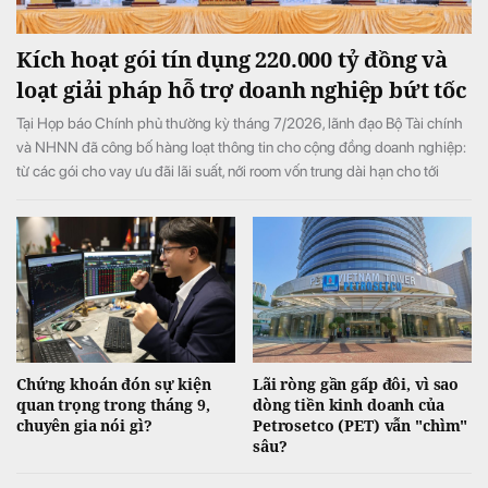
Kích hoạt gói tín dụng 220.000 tỷ đồng và
loạt giải pháp hỗ trợ doanh nghiệp bứt tốc
Tại Họp báo Chính phủ thường kỳ tháng 7/2026, lãnh đạo Bộ Tài chính
và NHNN đã công bố hàng loạt thông tin cho cộng đồng doanh nghiệp:
từ các gói cho vay ưu đãi lãi suất, nới room vốn trung dài hạn cho tới
chính sách gia hạn thuế, tiền thuê đất, tạo đà bứt phá cho toàn nền kinh
tế.
Chứng khoán đón sự kiện
Lãi ròng gần gấp đôi, vì sao
quan trọng trong tháng 9,
dòng tiền kinh doanh của
chuyên gia nói gì?
Petrosetco (PET) vẫn "chìm"
sâu?