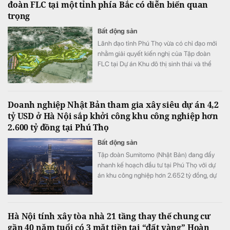
đoàn FLC tại một tỉnh phía Bắc có diễn biến quan
trọng
Bất động sản
Lãnh đạo tỉnh Phú Thọ vừa có chỉ đạo mới
nhằm giải quyết kiến nghị của Tập đoàn
FLC tại Dự án Khu đô thị sinh thái và thể
thao Việt Trì.
Doanh nghiệp Nhật Bản tham gia xây siêu dự án 4,2
tỷ USD ở Hà Nội sắp khởi công khu công nghiệp hơn
2.600 tỷ đồng tại Phú Thọ
Bất động sản
Tập đoàn Sumitomo (Nhật Bản) đang đẩy
nhanh kế hoạch đầu tư tại Phú Thọ với dự
án khu công nghiệp hơn 2.652 tỷ đồng, dự
kiến được cấp chứng nhận đầu tư vào cuối
tháng 8 và khởi công đầu tháng 11/2026.
Hà Nội tính xây tòa nhà 21 tầng thay thế chung cư
gần 40 năm tuổi có 3 mặt tiền tại “đất vàng” Hoàn