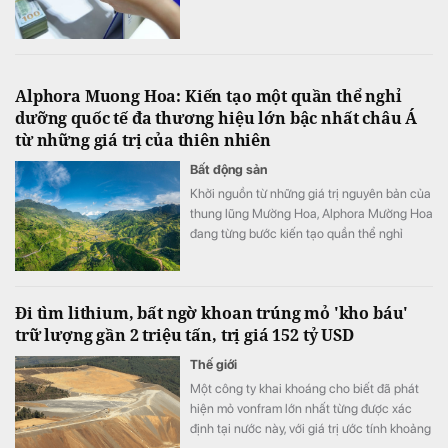
Alphora Muong Hoa: Kiến tạo một quần thể nghỉ
dưỡng quốc tế đa thương hiệu lớn bậc nhất châu Á
từ những giá trị của thiên nhiên
Bất động sản
Khởi nguồn từ những giá trị nguyên bản của
thung lũng Mường Hoa, Alphora Mường Hoa
đang từng bước kiến tạo quần thể nghỉ
dưỡng quốc tế đa thương hiệu lớn bậc nhất
châu Á, nơi quy tụ bộ sưu tập di sản tổ hợp
khách sạn, thương mại – dịch vụ đẳng cấp
Đi tìm lithium, bất ngờ khoan trúng mỏ 'kho báu'
quốc tế cùng hệ sinh thái thiên nhiên và
trữ lượng gần 2 triệu tấn, trị giá 152 tỷ USD
văn hóa được gìn giữ và phát huy bền vững.
Thế giới
Một công ty khai khoáng cho biết đã phát
hiện mỏ vonfram lớn nhất từng được xác
định tại nước này, với giá trị ước tính khoảng