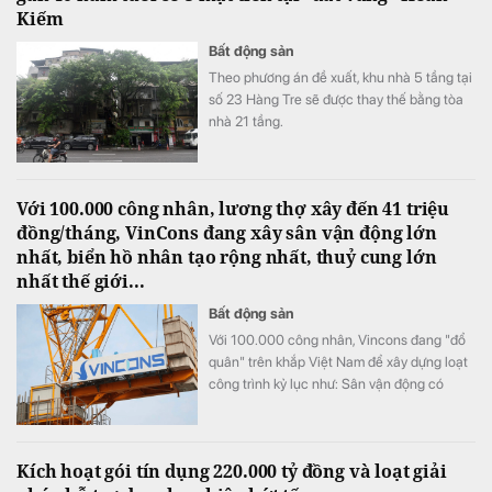
Kiếm
Bất động sản
Theo phương án đề xuất, khu nhà 5 tầng tại
số 23 Hàng Tre sẽ được thay thế bằng tòa
nhà 21 tầng.
Với 100.000 công nhân, lương thợ xây đến 41 triệu
đồng/tháng, VinCons đang xây sân vận động lớn
nhất, biển hồ nhân tạo rộng nhất, thuỷ cung lớn
nhất thế giới...
Bất động sản
Với 100.000 công nhân, Vincons đang "đổ
quân" trên khắp Việt Nam để xây dựng loạt
công trình kỷ lục như: Sân vận động có
nhiều chỗ ngồi nhất, biển hồ nhân tạo rộng
nhất, thuỷ cung lớn nhất thế giới...
Kích hoạt gói tín dụng 220.000 tỷ đồng và loạt giải