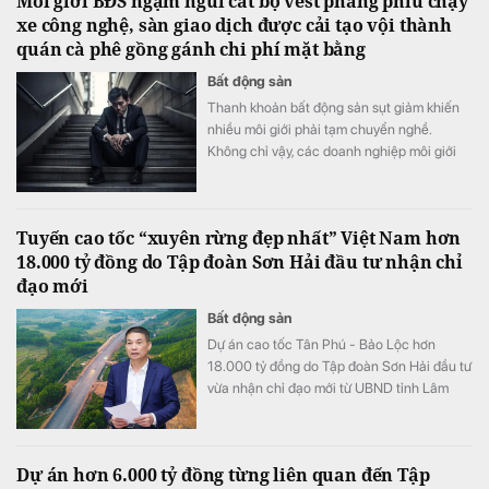
Môi giới BĐS ngậm ngùi cất bộ vest phẳng phiu chạy
xe công nghệ, sàn giao dịch được cải tạo vội thành
quán cà phê gồng gánh chi phí mặt bằng
Bất động sản
Thanh khoản bất động sản sụt giảm khiến
nhiều môi giới phải tạm chuyển nghề.
Không chỉ vậy, các doanh nghiệp môi giới
niêm yết cũng bị giảm doanh thu so với thời
điểm thị trường “nóng” vào cuối năm ngoái.
Tuyến cao tốc “xuyên rừng đẹp nhất” Việt Nam hơn
18.000 tỷ đồng do Tập đoàn Sơn Hải đầu tư nhận chỉ
đạo mới
Bất động sản
Dự án cao tốc Tân Phú - Bảo Lộc hơn
18.000 tỷ đồng do Tập đoàn Sơn Hải đầu tư
vừa nhận chỉ đạo mới từ UBND tỉnh Lâm
Đồng nhằm đẩy nhanh tiến độ thi công và
giải phóng mặt bằng.
Dự án hơn 6.000 tỷ đồng từng liên quan đến Tập