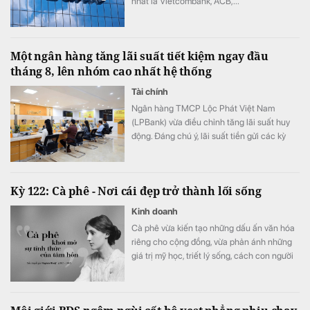
nhất là Vietcombank, ACB,...
Một ngân hàng tăng lãi suất tiết kiệm ngay đầu
tháng 8, lên nhóm cao nhất hệ thống
Tài chính
Ngân hàng TMCP Lộc Phát Việt Nam
(LPBank) vừa điều chỉnh tăng lãi suất huy
động. Đáng chú ý, lãi suất tiền gửi các kỳ
hạn từ 6-25 tháng đồng loạt tăng 0,3 điểm
phần trăm ở cả kênh trực tuyến và tại quầy,
đưa lãi suất gửi online lên cao nhất
Kỳ 122: Cà phê - Nơi cái đẹp trở thành lối sống
7,3%/năm.
Kinh doanh
Cà phê vừa kiến tạo những dấu ấn văn hóa
riêng cho cộng đồng, vừa phản ánh những
giá trị mỹ học, triết lý sống, cách con người
gửi gắm tư duy và khát vọng kiến tạo đời
sống tốt đẹp hơn.