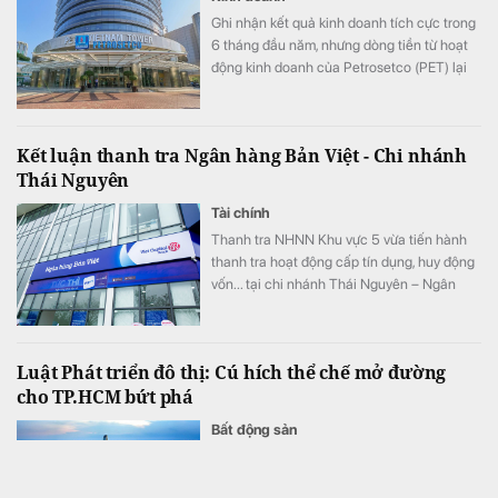
Ghi nhận kết quả kinh doanh tích cực trong
6 tháng đầu năm, nhưng dòng tiền từ hoạt
động kinh doanh của Petrosetco (PET) lại
âm hơn 1.050 tỷ đồng, gấp gần 4 lần đầu
năm, cho thấy doanh nghiệp đang phải đối
diện nhiều thách thức lớn.
Kết luận thanh tra Ngân hàng Bản Việt - Chi nhánh
Thái Nguyên
Tài chính
Thanh tra NHNN Khu vực 5 vừa tiến hành
thanh tra hoạt động cấp tín dụng, huy động
vốn... tại chi nhánh Thái Nguyên – Ngân
hàng TMCP Bản Việt.
Luật Phát triển đô thị: Cú hích thể chế mở đường
cho TP.HCM bứt phá
Bất động sản
Quốc hội khóa XVI sẽ xem xét, thảo luận và
dự kiến thông qua Luật Phát triển đô thị