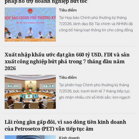
pháp hỗ trợ doanh nghiệp bứt tốc
Tiêu điểm
Tại Họp báo Chính phủ thường kỳ tháng
7/2026, lãnh đạo Bộ Tài chính và NHNN đã
công bố hàng loạt thông tin cho cộng đồng
doanh nghiệp: từ các gói cho vay ưu đãi lãi
suất, nới room vốn trung dài hạn cho tới
chính sách gia hạn thuế, tiền thuê đất, tạo
Xuất nhập khẩu ước đạt gần 660 tỷ USD, FDI và sản
đà bứt phá cho toàn nền kinh tế.
xuất công nghiệp bứt phá trong 7 tháng đầu năm
2026
Tiêu điểm
Tại phiên họp Chính phủ thường kỳ tháng
7/2026, bức tranh kinh tế 7 tháng tiếp tục
ghi nhận nhiều chỉ số khởi sắc: kim ngạch
xuất nhập khẩu đạt 659,6 tỷ USD (tăng
28,1%), vốn FDI đăng ký mới tăng 58% cùng
mức tăng trưởng công nghiệp cao nhất tính
Lãi ròng gần gấp đôi, vì sao dòng tiền kinh doanh
từ năm 2019 đến nay.
của Petrosetco (PET) vẫn tiếp tục âm
Kinh doanh