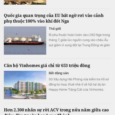
152 tỷ USD.
Quốc gia quan trọng của EU bất ngờ rơi vào cảnh
phụ thuộc 100% vào khí đốt Nga
Thế giới
Bỉ phụ thuộc hoàn toàn vào LNG Nga trong
tháng 7, giữa lúc nguồn cung vào châu Âu
sụt giảm vì xung đột tại Trung Đông và gián
đoạn vận tải qua eo biển Hormuz.
Căn hộ Vinhomes giá chỉ từ 653 triệu đồng
Bất động sản
Sở Xây dựng Hải Phòng vừa kiểm tra hồ sơ
đăng ký mua, thuê nhà ở xã hội tại dự án
Happy Home Tràng Cát của Vinhomes.
Theo kết quả rà soát, có 266 trường hợp
trong danh sách dự kiến chưa được hưởng
chính sách hỗ trợ về nhà ở, đất ở.
Hơn 2.300 nhân sự rời ACV trong nửa năm giữa cao