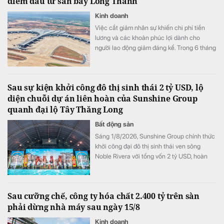
điểm đầu tư sân bay Long Thành
Kinh doanh
Việc cắt giảm nhân sự khiến chi phí tiền
lương và các khoản phúc lợi dành cho
người lao động giảm đáng kể. Trong 6 tháng
đầu năm, khoản mục này còn khoảng 1.900
tỷ đồng, thấp hơn khoảng 300 tỷ đồng so
với cùng kỳ năm trước.
Sau sự kiện khởi công đô thị sinh thái 2 tỷ USD, lộ
diện chuỗi dự án liên hoàn của Sunshine Group
quanh đại lộ Tây Thăng Long
Bất động sản
Sáng 1/8/2026, Sunshine Group chính thức
khởi công đại đô thị sinh thái ven sông
Noble Rivera với tổng vốn 2 tỷ USD, hoàn
thiện chuỗi dự án liên hoàn quy mô lớn mà
tập đoàn này đang triển khai gấp rút trên
trục đại lộ Tây Thăng Long.
Sau cưỡng chế, công ty hóa chất 2.400 tỷ trên sàn
phải dừng nhà máy sau ngày 15/8
Kinh doanh