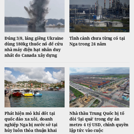
Đúng 3/8, láng giềng Ukraine
Tình cảnh chưa từng có tại
dùng 180kg thuốc nổ để cứu
Nga trong 24 năm
nhà máy điện hạt nhân duy
nhất do Canada xây dựng
Phát hiện mỏ khí đốt tại
Nhà thầu Trung Quốc bị tố
quốc đảo xa xôi, doanh
đòi ‘lại quả' trong dự án
nghiệp Nga bị nước sở tại
metro 4 tỷ USD, chính quyền
hủy luôn thỏa thuận khai
lập tức vào cuộc