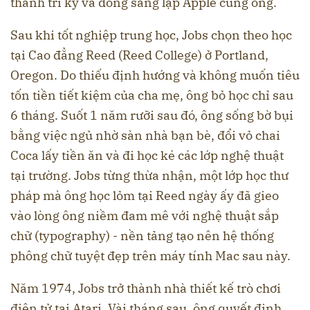
thành tri kỷ và đồng sáng lập Apple cùng ông.
Sau khi tốt nghiệp trung học, Jobs chọn theo học
tại Cao đẳng Reed (Reed College) ở Portland,
Oregon. Do thiếu định hướng và không muốn tiêu
tốn tiền tiết kiệm của cha mẹ, ông bỏ học chỉ sau
6 tháng. Suốt 1 năm rưỡi sau đó, ông sống bờ bụi
bằng việc ngủ nhờ sàn nhà bạn bè, đổi vỏ chai
Coca lấy tiền ăn và đi học ké các lớp nghệ thuật
tại trường. Jobs từng thừa nhận, một lớp học thư
pháp mà ông học lỏm tại Reed ngày ấy đã gieo
vào lòng ông niềm đam mê với nghệ thuật sắp
chữ (typography) - nền tảng tạo nên hệ thống
phông chữ tuyệt đẹp trên máy tính Mac sau này.
Năm 1974, Jobs trở thành nhà thiết kế trò chơi
điện tử tại Atari. Vài tháng sau, ông quyết định