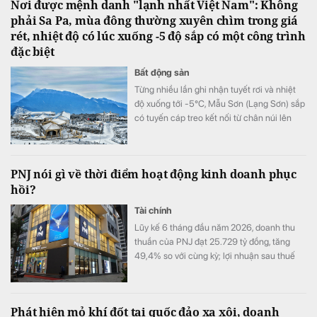
Nơi được mệnh danh "lạnh nhất Việt Nam": Không
phải Sa Pa, mùa đông thường xuyên chìm trong giá
rét, nhiệt độ có lúc xuống -5 độ sắp có một công trình
đặc biệt
Bất động sản
Từng nhiều lần ghi nhận tuyết rơi và nhiệt
độ xuống tới -5°C, Mẫu Sơn (Lạng Sơn) sắp
có tuyến cáp treo kết nối từ chân núi lên
đỉnh.
PNJ nói gì về thời điểm hoạt động kinh doanh phục
hồi?
Tài chính
Lũy kế 6 tháng đầu năm 2026, doanh thu
thuần của PNJ đạt 25.729 tỷ đồng, tăng
49,4% so với cùng kỳ; lợi nhuận sau thuế
đạt 1.185 tỷ đồng, tăng 6,3%.
Phát hiện mỏ khí đốt tại quốc đảo xa xôi, doanh