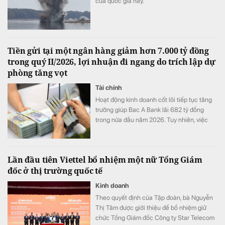
của quốc gia này.
Tiền gửi tại một ngân hàng giảm hơn 7.000 tỷ đồng
trong quý II/2026, lợi nhuận đi ngang do trích lập dự
phòng tăng vọt
Tài chính
Hoạt động kinh doanh cốt lõi tiếp tục tăng
trưởng giúp Bac A Bank lãi 682 tỷ đồng
trong nửa đầu năm 2026. Tuy nhiên, việc
đẩy mạnh trích lập dự phòng cùng tiền gửi
khách hàng sụt giảm trở thành những điểm
đáng chú ý trong bức tranh tài chính của
Lần đầu tiên Viettel bổ nhiệm một nữ Tổng Giám
ngân hàng.
đốc ở thị trường quốc tế
Kinh doanh
Theo quyết định của Tập đoàn, bà Nguyễn
Thị Tâm được giới thiệu để bổ nhiệm giữ
chức Tổng Giám đốc Công ty Star Telecom