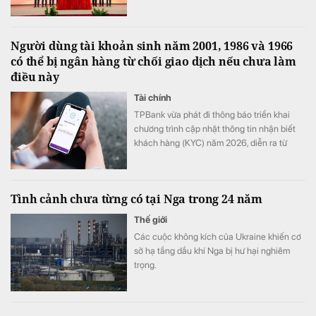
(Unitel). Ông Trần Trung Hưng được bổ
nhiệm giữ chức Tổng Giám đốc Tổng Công
ty Cổ phần Công trình Viettel (VCC).
Người dùng tài khoản sinh năm 2001, 1986 và 1966
có thể bị ngân hàng từ chối giao dịch nếu chưa làm
điều này
Tài chính
TPBank vừa phát đi thông báo triển khai
chương trình cập nhật thông tin nhận biết
khách hàng (KYC) năm 2026, diễn ra từ
ngày 1/8 đến hết 31/8.
Tình cảnh chưa từng có tại Nga trong 24 năm
Thế giới
Các cuộc không kích của Ukraine khiến cơ
sở hạ tầng dầu khí Nga bị hư hại nghiêm
trọng.