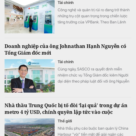
Tài chính
Công nghệ và quản trị rủi ro đang trở thành
những trụ cột quan trọng trong chiến lược
tăng trưởng của VPBank. Theo Ban Lãnh
đạo ngân hàng, việc tiếp tục đầu tư vào các
mô hình tín dụng, dữ liệu và đội ngũ sẽ giúp
ngân hàng mở rộng không gian tăng trưởng
Doanh nghiệp của ông Johnathan Hạnh Nguyễn có
nhưng vẫn duy trì chất lượng.
Tổng Giám đốc mới
Tài chính
Cùng ngày, SASCO ra quyết định miễn
nhiệm chức vụ Tổng Giám đốc kiêm Người
đại diện theo pháp luật đối với ông Nguyễn
Văn Hùng Cường.
Nhà thầu Trung Quốc bị tố đòi ‘lại quả' trong dự án
metro 4 tỷ USD, chính quyền lập tức vào cuộc
Thế giới
Nhà thầu phụ cáo buộc ban quản lý China
Harbour "vòi" tiền mặt để giải ngân các