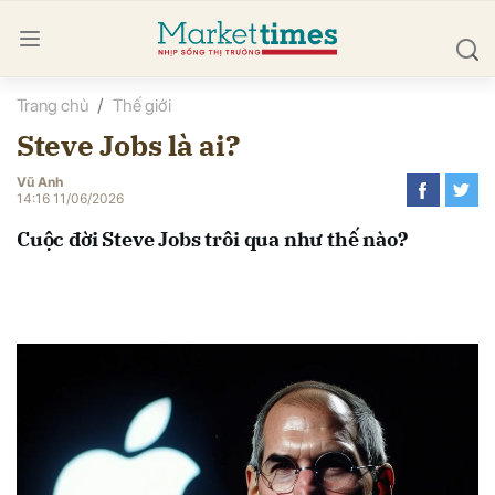
Trang chủ
Thế giới
bình luận
Steve Jobs là ai?
Vũ Anh
14:16 11/06/2026
Cuộc đời Steve Jobs trôi qua như thế nào?
Hủy
G