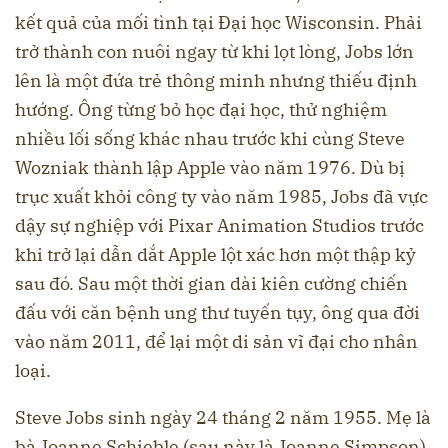
kết quả của mối tình tại Đại học Wisconsin. Phải
trở thành con nuôi ngay từ khi lọt lòng, Jobs lớn
lên là một đứa trẻ thông minh nhưng thiếu định
hướng. Ông từng bỏ học đại học, thử nghiệm
nhiều lối sống khác nhau trước khi cùng Steve
Wozniak thành lập Apple vào năm 1976. Dù bị
trục xuất khỏi công ty vào năm 1985, Jobs đã vực
dậy sự nghiệp với Pixar Animation Studios trước
khi trở lại dẫn dắt Apple lột xác hơn một thập kỷ
sau đó. Sau một thời gian dài kiên cường chiến
đấu với căn bệnh ung thư tuyến tụy, ông qua đời
vào năm 2011, để lại một di sản vĩ đại cho nhân
loại.
Steve Jobs sinh ngày 24 tháng 2 năm 1955. Mẹ là
bà Joanne Schieble (sau này là Joanne Simpson)