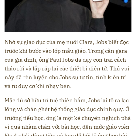
Nhờ sự giáo dục của mẹ nuôi Clara, Jobs biết đọc
trước khi bước vào lớp mẫu giáo. Trong căn gara
của gia đình, ông Paul Jobs đã dạy con trai cách
tháo rời và lắp ráp lại các thiết bị điện tử. Thú vui
này đã rèn luyện cho Jobs sự tự tin, tính kiên trì
và tư duy cơ khí nhạy bén.
Mặc dù sở hữu trí tuệ thiên bẩm, Jobs lại tỏ ra lạc
lõng và chán ghét hệ thống giáo dục chính quy. Ở
trường tiểu học, ông là một kẻ chuyên nghịch phá
vì quá nhàm chán với bài học, đến mức giáo viên
lớp 4 phải dùng tiền và kẹo để hối lộ ông học bài.