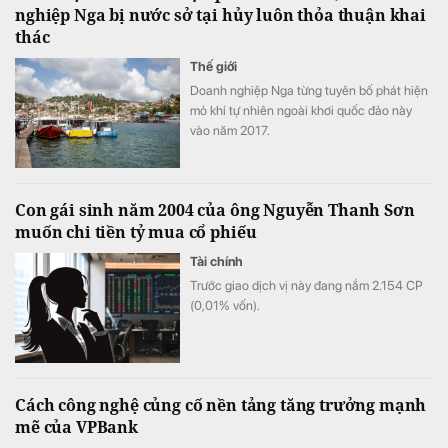
nghiệp Nga bị nước sở tại hủy luôn thỏa thuận khai
thác
Thế giới
Doanh nghiệp Nga từng tuyên bố phát hiện
mỏ khí tự nhiên ngoài khơi quốc đảo này
vào năm 2017.
Con gái sinh năm 2004 của ông Nguyễn Thanh Sơn
muốn chi tiền tỷ mua cổ phiếu
Tài chính
Trước giao dịch vị này đang nắm 2.154 СР
(0,01% vốn).
Cách công nghệ củng cố nền tảng tăng trưởng mạnh
mẽ của VPBank