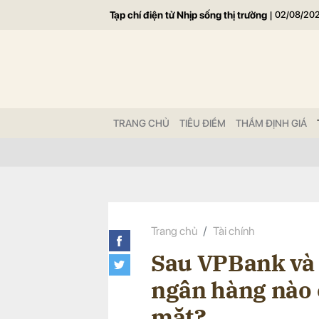
Tạp chí điện tử Nhịp sống thị trường
|
02/08/20
Gửi 
TRANG CHỦ
TIÊU ĐIỂM
THẨM ĐỊNH GIÁ
Trang chủ
Tài chính
Sau VPBank và
ngân hàng nào c
mặt?