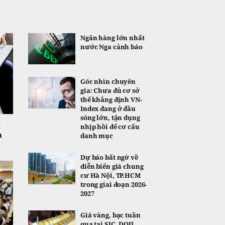
Ngân hàng lớn nhất
nước Nga cảnh báo
Góc nhìn chuyên
gia: Chưa đủ cơ sở
thể khẳng định VN-
Index đang ở đầu
sóng lớn, tận dụng
y
nhịp hồi để cơ cấu
h
danh mục
Dự báo bất ngờ về
diễn biến giá chung
cư Hà Nội, TP.HCM
trong giai đoạn 2026-
2027
Giá vàng, bạc tuần
qua tại SJC, DOJI,