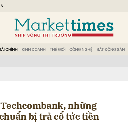
26
bình luận
TÀI CHÍNH
KINH DOANH
THẾ GIỚI
CÔNG NGHỆ
BẤT ĐỘNG SẢN
Hủy
G
 Techcombank, những
huẩn bị trả cổ tức tiền