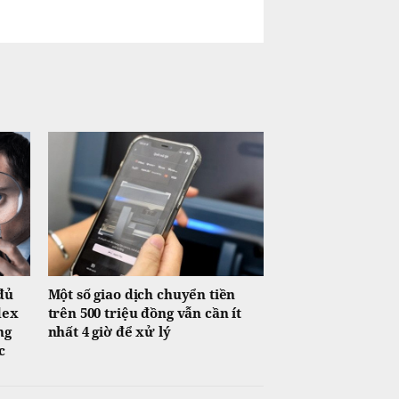
đủ
Một số giao dịch chuyển tiền
dex
trên 500 triệu đồng vẫn cần ít
ng
nhất 4 giờ để xử lý
c