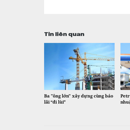
Tin liên quan
Ba "ông lớn" xây dựng cùng báo
Petr
lãi “đi lùi”
nhu