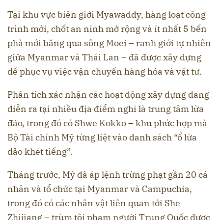
Tại khu vực biên giới Myawaddy, hàng loạt công
trình mới, chốt an ninh mở rộng và ít nhất 5 bến
phà mới băng qua sông Moei – ranh giới tự nhiên
giữa Myanmar và Thái Lan – đã được xây dựng
để phục vụ việc vận chuyển hàng hóa và vật tư.
Phân tích xác nhận các hoạt động xây dựng đang
diễn ra tại nhiều địa điểm nghi là trung tâm lừa
đảo, trong đó có Shwe Kokko – khu phức hợp mà
Bộ Tài chính Mỹ từng liệt vào danh sách “ổ lừa
đảo khét tiếng”.
Tháng trước, Mỹ đã áp lệnh trừng phạt gần 20 cá
nhân và tổ chức tại Myanmar và Campuchia,
trong đó có các nhân vật liên quan tới She
Zhijiang – trùm tội phạm người Trung Quốc được