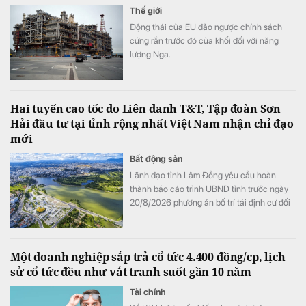
Thế giới
Động thái của EU đảo ngược chính sách
cứng rắn trước đó của khối đối với năng
lượng Nga.
Hai tuyến cao tốc do Liên danh T&T, Tập đoàn Sơn
Hải đầu tư tại tỉnh rộng nhất Việt Nam nhận chỉ đạo
mới
Bất động sản
Lãnh đạo tỉnh Lâm Đồng yêu cầu hoàn
thành báo cáo trình UBND tỉnh trước ngày
20/8/2026 phương án bố trí tái định cư đối
với 02 dự án đường bộ cao tốc Tân Phú -
Bảo Lộc và Bảo Lộc - Liên Khương.
Một doanh nghiệp sắp trả cổ tức 4.400 đồng/cp, lịch
sử cổ tức đều như vắt tranh suốt gần 10 năm
Tài chính