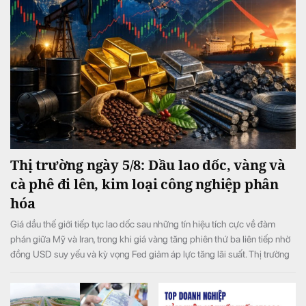
Thị trường ngày 5/8: Dầu lao dốc, vàng và
cà phê đi lên, kim loại công nghiệp phân
hóa
Giá dầu thế giới tiếp tục lao dốc sau những tín hiệu tích cực về đàm
phán giữa Mỹ và Iran, trong khi giá vàng tăng phiên thứ ba liên tiếp nhờ
đồng USD suy yếu và kỳ vọng Fed giảm áp lực tăng lãi suất. Thị trường
thép, quặng sắt, cao su và khí đốt tự nhiên ghi nhận diễn biến phân hóa
trước những yếu tố cung - cầu và rủi ro địa chính trị.