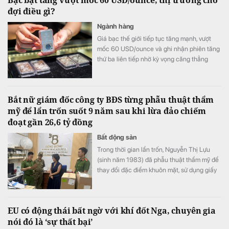
đợi điều gì?
Ngành hàng
Giá bạc thế giới tiếp tục tăng mạnh, vượt
mốc 60 USD/ounce và ghi nhận phiên tăng
thứ ba liên tiếp nhờ kỳ vọng căng thẳng
Trung Đông hạ nhiệt cùng khả năng Fed
chưa vội nâng lãi suất trong tháng 9.
Bắt nữ giám đốc công ty BĐS từng phẫu thuật thẩm
mỹ để lẩn trốn suốt 9 năm sau khi lừa đảo chiếm
đoạt gần 26,6 tỷ đồng
Bất động sản
Trong thời gian lẩn trốn, Nguyễn Thị Lựu
(sinh năm 1983) đã phẫu thuật thẩm mỹ để
thay đổi đặc điểm khuôn mặt, sử dụng giấy
tờ tùy thân giả nhằm che giấu nhân thân,
trốn tránh sự truy bắt của cơ quan chức
năng. Sau gần 9 năm kiên trì xác minh, truy
EU có động thái bất ngờ với khí đốt Nga, chuyên gia
tìm, lực lượng công an đã phát hiện và bắt
nói đó là ‘sự thất bại’
giữ thành công đối tượng.