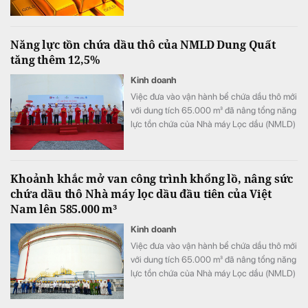
Năng lực tồn chứa dầu thô của NMLD Dung Quất
tăng thêm 12,5%
Kinh doanh
Việc đưa vào vận hành bể chứa dầu thô mới
với dung tích 65.000 m³ đã nâng tổng năng
lực tồn chứa của Nhà máy Lọc dầu (NMLD)
Dung Quất từ khoảng 520.000 m³ lên
585.000 m³, tương đương tăng thêm 12,5%.
Công trình không chỉ mở rộng quy mô tồn
Khoảnh khắc mở van công trình khổng lồ, nâng sức
chứa dầu thô của NMLD Dung Quất mà
chứa dầu thô Nhà máy lọc dầu đầu tiên của Việt
còn nâng cao khả năng chủ động nguồn
Nam lên 585.000 m³
nguyên liệu, tăng tính linh hoạt trong chế
biến, góp phần củng cố an ninh năng lượng
Kinh doanh
quốc gia.
Việc đưa vào vận hành bể chứa dầu thô mới
với dung tích 65.000 m³ đã nâng tổng năng
lực tồn chứa của Nhà máy Lọc dầu (NMLD)
Dung Quất từ khoảng 520.000 m³ lên
585.000 m³, tương đương tăng thêm 12,5%.