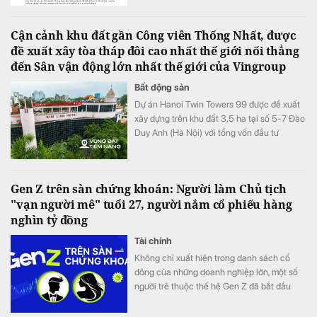
lệch lãi suất đều tăng.
Cận cảnh khu đất gần Công viên Thống Nhất, được
đề xuất xây tòa tháp đôi cao nhất thế giới nối thẳng
đến Sân vận động lớn nhất thế giới của Vingroup
Bất động sản
Dự án Hanoi Twin Towers 99 được đề xuất
xây dựng trên khu đất 3,5 ha tại số 5-7 Đào
Duy Anh (Hà Nội) với tổng vốn đầu tư
khoảng 3-3,5 tỷ USD. Nếu được chấp
thuận, công trình cao 568 m sẽ trở thành
tòa tháp đôi cao nhất thế giới theo phương
Gen Z trên sàn chứng khoán: Người làm Chủ tịch
án đề xuất.
"vạn người mê" tuổi 27, người nắm cổ phiếu hàng
nghìn tỷ đồng
Tài chính
Không chỉ xuất hiện trong danh sách cổ
đông của những doanh nghiệp lớn, một số
người trẻ thuộc thế hệ Gen Z đã bắt đầu
bước vào Hội đồng quản trị, đảm nhiệm vị trí
điều hành.