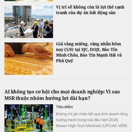
Vị trí sẽ không còn là lợi thế cạnh
tranh của dự án bất động sản
Giá vàng miếng, vàng nhẫn hôm
nay (5/8) tại SJC, DOJI, Bảo Tín
Minh Châu, Bảo Tín Mạnh Hải và
Phú Quý
AI không tạo cơ hội cho mọi doanh nghiệp: Vì sao
MSR thuộc nhóm hưởng lợi dài hạn?
Tiêu điểm
Không chỉ ghi nhận kết quả kinh doanh tăng
trưởng mạnh trong nửa đầu năm 2026,
Masan High-Tech Materials (UPCoM: MSR)
còn đang hưởng lợi từ một sự thay đổi mang