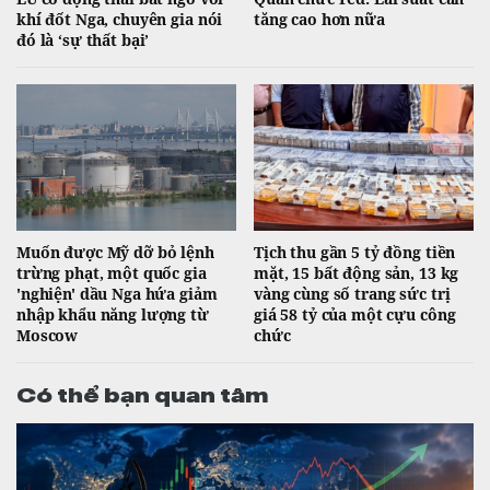
khí đốt Nga, chuyên gia nói
tăng cao hơn nữa
đó là ‘sự thất bại’
Muốn được Mỹ dỡ bỏ lệnh
Tịch thu gần 5 tỷ đồng tiền
trừng phạt, một quốc gia
mặt, 15 bất động sản, 13 kg
'nghiện' dầu Nga hứa giảm
vàng cùng số trang sức trị
nhập khẩu năng lượng từ
giá 58 tỷ của một cựu công
Moscow
chức
Có thể bạn quan tâm