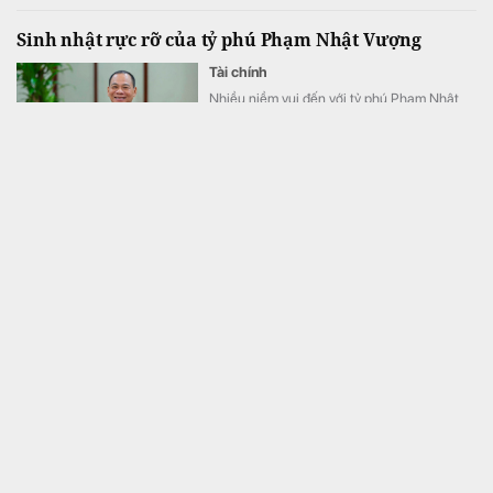
Sinh nhật rực rỡ của tỷ phú Phạm Nhật Vượng
Tài chính
Nhiều niềm vui đến với tỷ phú Phạm Nhật
Vượng gần ngày sinh nhật lần thứ 58.
Việt Nam có 1 con đường dài hơn 700m "thoắt ẩn
thoắt hiện", muốn đi qua phải canh đúng giờ: Nằm ở
nơi được mệnh danh là "Maldives phiên bản Việt"
Bất động sản
Ít ai biết ở Khánh Hòa có một con đường cát
dài hơn 700 m chỉ xuất hiện vài giờ mỗi
ngày theo thủy triều.
Việt Nam có ngành học không lo thất nghiệp, AI khó
thay thế: Lương lên đến 50 triệu đồng/tháng, cơ hội