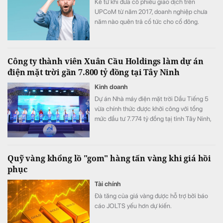
Kể từ khi đưa cổ phiếu giao dịch trên
UPCoM từ năm 2017, doanh nghiệp chưa
năm nào quên trả cổ tức cho cổ đông.
Công ty thành viên Xuân Cầu Holdings làm dự án
điện mặt trời gần 7.800 tỷ đồng tại Tây Ninh
Kinh doanh
Dự án Nhà máy điện mặt trời Dầu Tiếng 5
vừa chính thức được khởi công với tổng
mức đầu tư 7.774 tỷ đồng tạị tỉnh Tây Ninh,
góp phần hiện thực hóa chủ trương phát
triển năng lượng sạch, bảo đảm an ninh
năng lượng quốc gia.
Quỹ vàng khổng lồ "gom" hàng tấn vàng khi giá hồi
phục
Tài chính
Đà tăng của giá vàng được hỗ trợ bởi báo
cáo JOLTS yếu hơn dự kiến.