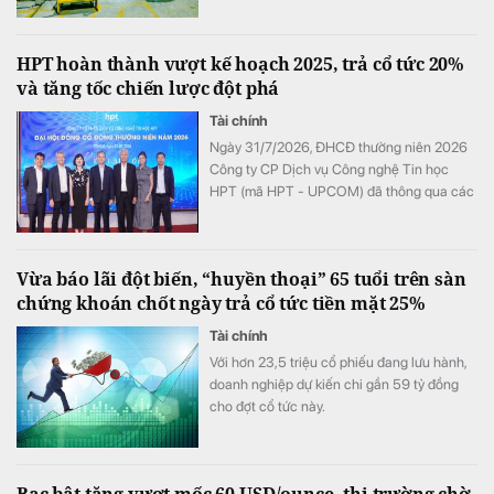
tính cấu trúc của thị trường vật liệu.
HPT hoàn thành vượt kế hoạch 2025, trả cổ tức 20%
và tăng tốc chiến lược đột phá
Tài chính
Ngày 31/7/2026, ĐHCĐ thường niên 2026
Công ty CP Dịch vụ Công nghệ Tin học
HPT (mã HPT - UPCOM) đã thông qua các
nội dung quan trọng. Với kết quả kinh tế
vượt kế hoạch, HPT tiếp tục khẳng định
cam kết với cổ đông khi chi trả cổ tức 2025
Vừa báo lãi đột biến, “huyền thoại” 65 tuổi trên sàn
là 20%, xác định năm 2026 tăng tốc triển
chứng khoán chốt ngày trả cổ tức tiền mặt 25%
khai Chiến lược Đột phá giai đoạn 2025–
2030.
Tài chính
Với hơn 23,5 triệu cổ phiếu đang lưu hành,
doanh nghiệp dự kiến chi gần 59 tỷ đồng
cho đợt cổ tức này.
Bạc bật tăng vượt mốc 60 USD/ounce, thị trường chờ