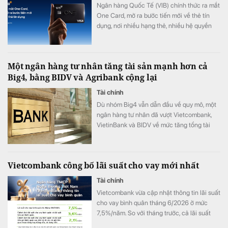
Ngân hàng Quốc Tế (VIB) chính thức ra mắt
One Card, mở ra bước tiến mới về thẻ tín
dụng, nơi nhiều hạng thẻ, nhiều hệ quyền
lợi, nhiều nhóm đặc quyền và khả năng phát
triển cùng khách hàng được tích hợp trên
một chiếc thẻ duy nhất.
Một ngân hàng tư nhân tăng tài sản mạnh hơn cả
Big4, bằng BIDV và Agribank cộng lại
Tài chính
Dù nhóm Big4 vẫn dẫn đầu về quy mô, một
ngân hàng tư nhân đã vượt Vietcombank,
VietinBank và BIDV về mức tăng tổng tài
sản, bổ sung thêm hơn 242.000 tỷ đồng chỉ
sau 6 tháng.
Vietcombank công bố lãi suất cho vay mới nhất
Tài chính
Vietcombank vừa cập nhật thông tin lãi suất
cho vay bình quân tháng 6/2026 ở mức
7,5%/năm. So với tháng trước, cả lãi suất
cho vay bình quân và các chỉ tiêu chênh