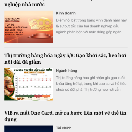
nghiệp nhà nước
Kinh doanh
Điểm nổi bật trong bảng vinh danh năm nay
là sự bứt tốc của hai doanh nghiệp đầu
ngành phân bón với mức đóng góp ngân
sách tăng 89% và 115%. Nhiều doanh
nghiệp khác cũng ghi nhận mức tăng
trưởng hai chữ số như Đức Giang, PLC hay
Thị trường hàng hóa ngày 5/8: Gạo khởi sắc, heo hơi
Stavian.
nối dài đà giảm
Ngành hàng
Thị trường hàng hóa ghi nhận giá gạo xuất
khẩu tăng trở lại, trong khi cao su và hồ tiêu
chưa có đột phá. Thị trường heo hơi vẫn
chịu áp lực giảm.
VIB ra mắt One Card, mở ra bước tiến mới về thẻ tín
dụng
Tài chính