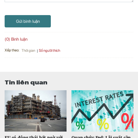
Gửi bình luận
(0) Bình luận
Xếp theo:
Số người thích
Thời gian
Tin liên quan
EU có động thái bất ngờ với
Quan chức Fed: Lãi suất cần