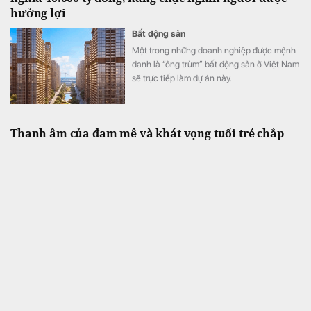
hưởng lợi
Bất động sản
Một trong những doanh nghiệp được mệnh
danh là “ông trùm” bất động sản ở Việt Nam
sẽ trực tiếp làm dự án này.
Thanh âm của đam mê và khát vọng tuổi trẻ chắp
cánh từ Liên hoan Nghệ thuật Quốc gia Việt Nam
2026
Tiêu điểm
Nối tiếp thành công của mùa giải đầu tiên,
Liên hoan Nghệ thuật Quốc gia Việt Nam –
Vietnam National Art Festival (VNAF) 2026
tiếp tục khẳng định sức hút khi quy tụ hàng
trăm tài năng trẻ đến từ nhiều tỉnh, thành
trên cả nước.
Phát hiện thỏi vàng nặng hơn 521 kg, độ tinh khiết
tới 99,999%