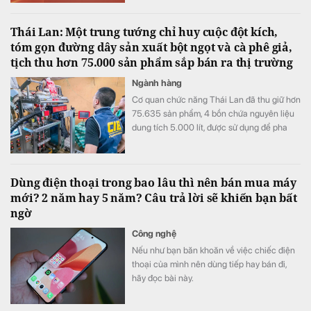
gồm VinFast, TASCO, VIMID, Kim Long
Motors và TMT Motor đều tăng.
Thái Lan: Một trung tướng chỉ huy cuộc đột kích,
tóm gọn đường dây sản xuất bột ngọt và cà phê giả,
tịch thu hơn 75.000 sản phẩm sắp bán ra thị trường
Ngành hàng
Cơ quan chức năng Thái Lan đã thu giữ hơn
75.635 sản phẩm, 4 bồn chứa nguyên liệu
dung tích 5.000 lít, được sử dụng để pha
trộn và chế biến hàng giả.
Dùng điện thoại trong bao lâu thì nên bán mua máy
mới? 2 năm hay 5 năm? Câu trả lời sẽ khiến bạn bất
ngờ
Công nghệ
Nếu như bạn băn khoăn về việc chiếc điện
thoại của mình nên dùng tiếp hay bán đi,
hãy đọc bài này.