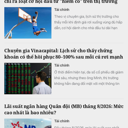
chỉ ra loạt cơ hội đầu tư "hiếm có" trên thị trường
Tài chính
Theo vị chuyên gia, lịch sử thị trường cho
thấy mỗi khi định giá rơi xuống vùng đủ hấp
dẫn, cơ hội dành cho nhà đầu tư dài hạn
thường xuất hiện.
Chuyên gia Vinacapital: Lịch sử cho thấy chứng
khoán có thể hồi phục 80–100% sau mỗi cú rơi mạnh
Tài chính
Ở thời điểm hiện tại, đa số cổ phiếu đã giảm
khá sâu, nhưng theo ông Minh, thị trường
không hẳn đang đối mặt với một thông tin
xấu cụ thể.
Lãi suất ngân hàng Quân đội (MB) tháng 8/2026: Mức
cao nhất là bao nhiêu?
Tài chính
Đầu tháng 8/2026, mức lãi suất cao nhất