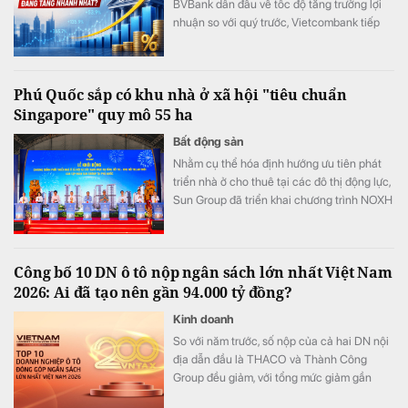
BVBank dẫn đầu về tốc độ tăng trưởng lợi
nhuận so với quý trước, Vietcombank tiếp
tục tạo khoảng cách với phần còn lại của
hệ thống khi đạt mức lãi cao nhất lịch sử
ngành ngân hàng.
Phú Quốc sắp có khu nhà ở xã hội "tiêu chuẩn
Singapore" quy mô 55 ha
Bất động sản
Nhằm cụ thể hóa định hướng ưu tiên phát
triển nhà ở cho thuê tại các đô thị động lực,
Sun Group đã triển khai chương trình NOXH
tại cửa ngõ phía Nam Phú Quốc. Được quy
hoạch theo mô hình ô phố Singapore với
mật độ xây dựng chỉ 28%, dự án kiến tạo
Công bố 10 DN ô tô nộp ngân sách lớn nhất Việt Nam
môi trường sống xanh, kết nối đồng bộ tiện
2026: Ai đã tạo nên gần 94.000 tỷ đồng?
ích trường học, y tế, thương mại cho người
dân.
Kinh doanh
So với năm trước, số nộp của cả hai DN nội
địa dẫn đầu là THACO và Thành Công
Group đều giảm, với tổng mức giảm gần
6.570 tỷ đồng. Bù lại, các DN nội địa khác