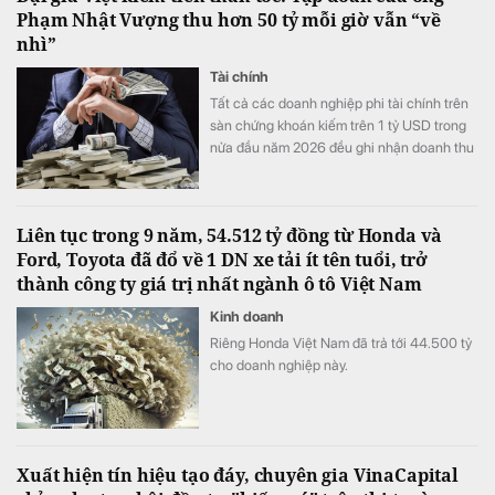
Phạm Nhật Vượng thu hơn 50 tỷ mỗi giờ vẫn “về
nhì”
Tài chính
Tất cả các doanh nghiệp phi tài chính trên
sàn chứng khoán kiếm trên 1 tỷ USD trong
nửa đầu năm 2026 đều ghi nhận doanh thu
tăng trưởng cao so với cùng kỳ năm ngoái.
Liên tục trong 9 năm, 54.512 tỷ đồng từ Honda và
Ford, Toyota đã đổ về 1 DN xe tải ít tên tuổi, trở
thành công ty giá trị nhất ngành ô tô Việt Nam
Kinh doanh
Riêng Honda Việt Nam đã trả tới 44.500 tỷ
cho doanh nghiệp này.
Xuất hiện tín hiệu tạo đáy, chuyên gia VinaCapital