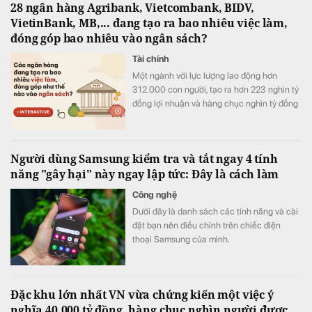
28 ngân hàng Agribank, Vietcombank, BIDV,
VietinBank, MB,... đang tạo ra bao nhiêu việc làm,
đóng góp bao nhiêu vào ngân sách?
Tài chính
Một ngành với lực lượng lao động hơn
312.000 con người, tạo ra hơn 223 nghìn tỷ
đồng lợi nhuận và hàng chục nghìn tỷ đồng
nộp ngân sách chỉ trong nửa năm.
Người dùng Samsung kiểm tra và tắt ngay 4 tính
năng "gây hại" này ngay lập tức: Đây là cách làm
Công nghệ
Dưới đây là danh sách các tính năng và cài
đặt bạn nên điều chỉnh trên chiếc điện
thoại Samsung của mình.
Đặc khu lớn nhất VN vừa chứng kiến một việc ý
nghĩa 40.000 tỷ đồng, hàng chục nghìn người được