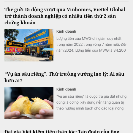
Thế giới Di động vượt qua Vinhomes, Viettel Global
trở thành doanh nghiệp có nhiều tiền thứ 2 sàn
chứng khoán
Kinh doanh
Lượng tiền của MWG chỉ giảm duy nhất
trong năm 2022 trong vòng 7 năm rưỡi. Đến
năm 2024, lượng tiền của MWG là 34.200
tỷ đồng, gấp 9 lần so với cuối năm 2018.
“Vụ án sầu riêng”, Thứ trưởng vướng lao lý: Ai sầu
hơn ai?
Kinh doanh
“Vụ án sầu riêng” là cuộc trả giá đắt nhưng
cũng là cơ hội xây dựng nền tảng quản trị
theo hướng minh bạch cho các loại nông
sản xuất khẩu.
Đại gia Việt kiếm tiền thần tốc: Tập đoàn của ông