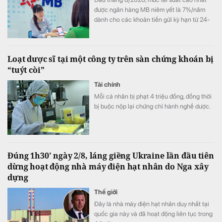
được ngân hàng MB niêm yết là 7%/năm
dành cho các khoản tiền gửi kỳ hạn từ 24-
60 tháng, trong khi gửi tiết kiệm online vẫn
có lợi thế hơn gửi tại quầy ở nhiều kỳ hạn.
Loạt dược sĩ tại một công ty trên sàn chứng khoán bị
“tuýt còi”
Tài chính
Mỗi cá nhân bị phạt 4 triệu đồng, đồng thời
bị buộc nộp lại chứng chỉ hành nghề dược.
Đúng 1h30' ngày 2/8, láng giềng Ukraine lần đầu tiên
dừng hoạt động nhà máy điện hạt nhân do Nga xây
dựng
Thế giới
Đây là nhà máy điện hạt nhân duy nhất tại
quốc gia này và đã hoạt động liên tục trong