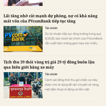
sở hữu lên mức 16,71% vốn.
Lãi tăng nhờ cắt mạnh dự phòng, nợ có khả năng
mất vốn của PVcomBank tiếp tục tăng
Tài chính
Dù lợi nhuận tiếp tục tăng trưởng trong quý
II/2026, bức tranh tài chính của PVcomBank
vẫn xuất hiện những gam màu trái chiều.
Động lực tăng trưởng lợi nhuận chủ yếu đến
từ việc ngân hàng cắt giảm mạnh chi phí dự
phòng rủi ro tín dụng, trong khi quy mô nợ
Tịch thu 39 thỏi vàng trị giá 29 tỷ đồng buôn lậu
có khả năng mất vốn (nợ nhóm 5) tiếp tục
qua biên giới bằng xe máy
tăng gần 20%, lên sát 3.900 tỷ đồng.
Tài chính
Cảnh sát đồng thời thu giữ chiếc xe máy
được cho là dùng để vận chuyển số vàng,
một điện thoại di động và tiền mặt.