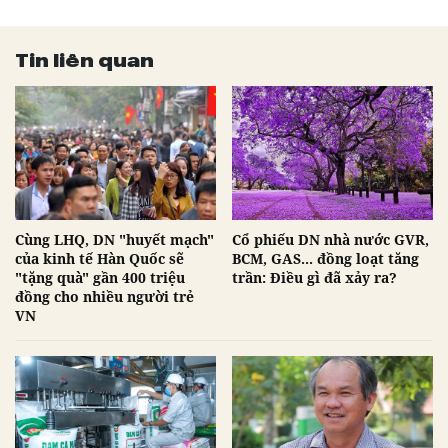
Tin liên quan
Cùng LHQ, DN "huyết mạch"
Cổ phiếu DN nhà nước GVR,
của kinh tế Hàn Quốc sẽ
BCM, GAS... đồng loạt tăng
"tặng quà" gần 400 triệu
trần: Điều gì đã xảy ra?
đồng cho nhiều người trẻ
VN