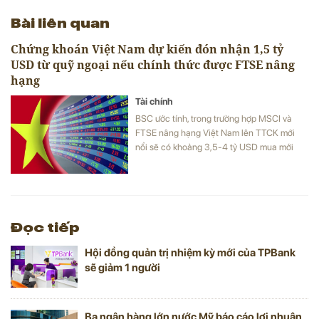
Bài liên quan
Chứng khoán Việt Nam dự kiến đón nhận 1,5 tỷ
USD từ quỹ ngoại nếu chính thức được FTSE nâng
hạng
Tài chính
BSC ước tính, trong trường hợp MSCI và
FTSE nâng hạng Việt Nam lên TTCK mới
nổi sẽ có khoảng 3,5-4 tỷ USD mua mới
các cổ phiếu Việt Nam.
Đọc tiếp
Hội đồng quản trị nhiệm kỳ mới của TPBank
sẽ giảm 1 người
Ba ngân hàng lớn nước Mỹ báo cáo lợi nhuận