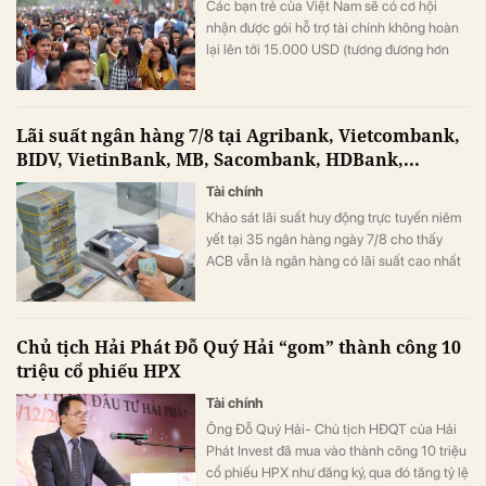
Các bạn trẻ của Việt Nam sẽ có cơ hội
nhận được gói hỗ trợ tài chính không hoàn
lại lên tới 15.000 USD (tương đương hơn
393 triệu đồng) khi tham gia chương trình
này.
Lãi suất ngân hàng 7/8 tại Agribank, Vietcombank,
BIDV, VietinBank, MB, Sacombank, HDBank,...
Tài chính
Khảo sát lãi suất huy động trực tuyến niêm
yết tại 35 ngân hàng ngày 7/8 cho thấy
ACB vẫn là ngân hàng có lãi suất cao nhất
với 7,8%/năm cho kỳ hạn 12 tháng, trong khi
LPBank duy trì mức 7,3%/năm và có 8 ngân
hàng niêm yết lãi suất từ 7%/năm trở lên.
Chủ tịch Hải Phát Đỗ Quý Hải “gom” thành công 10
triệu cổ phiếu HPX
Tài chính
Ông Đỗ Quý Hải- Chủ tịch HĐQT của Hải
Phát Invest đã mua vào thành công 10 triệu
cổ phiếu HPX như đăng ký, qua đó tăng tỷ lệ