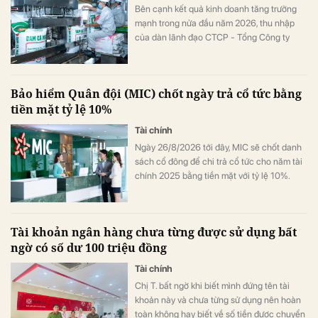
Bên cạnh kết quả kinh doanh tăng trưởng
mạnh trong nửa đầu năm 2026, thu nhập
của dàn lãnh đạo CTCP - Tổng Công ty
Phân bón Dầu khí Cà Mau (Đạm Cà Mau,
HoSE: DCM) cũng tăng vọt so với cùng kỳ
năm trước. Có lãnh đạo nhận thù lao hơn 4
Bảo hiểm Quân đội (MIC) chốt ngày trả cổ tức bằng
tỷ đồng chỉ sau 6 tháng, đặc biệt có trường
tiền mặt tỷ lệ 10%
hợp bình quân vượt 1 tỷ đồng mỗi tháng.
Tài chính
Ngày 26/8/2026 tới đây, MIC sẽ chốt danh
sách cổ đông để chi trả cổ tức cho năm tài
chính 2025 bằng tiền mặt với tỷ lệ 10%.
Tài khoản ngân hàng chưa từng được sử dụng bất
ngờ có số dư 100 triệu đồng
Tài chính
Chị T. bất ngờ khi biết mình đứng tên tài
khoản này và chưa từng sử dụng nên hoàn
toàn không hay biết về số tiền được chuyển