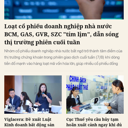
Loạt cổ phiếu doanh nghiệp nhà nước
BCM, GAS, GVR, SZC "tím lịm", dẫn sóng
thị trường phiên cuối tuần
Nhóm cổ phiếu doanh nghiệp nhà nước bất ngờ trở thành tâm điểm của
thị trường chứng khoán trong phiên giao dịch cuối tuần (7/8) khi dòng
tiền đổ mạnh vào hàng loạt mã vốn hóa lớn, giúp nhiều cổ phiếu đồng
loạt tăng kịch trần và đưa VN-Index đảo chiều tăng điểm sau khi mở cửa
trong sắc đỏ.
Viglacera: Đề xuất Luật
Cục Thuế yêu cầu hủy tạm
Kinh doanh bất động sản
hoãn xuất cảnh ngay khi đủ