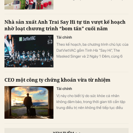
khoản vào.
Nhà sản xuất Anh Trai Say Hi tự tin vượt kế hoạch
nhờ loạt chương trình “bom tấn” cuối năm
Tài chính
Theo kế hoạch, ba chương trình chủ lực của
DatVietVAC gồm Tinh Hà “Say Hi”, The
Masked Singer và 2 Ngày 1 Đêm, cùng 6
concert đều được lên lịch phát sóng từ nửa
cuối năm.
CEO một công ty chứng khoán vừa từ nhiệm
Tài chính
Vị này cho biết lý do sức khỏe cá nhân
không đảm bảo, trong thời gian tới cần tập
trung điều trị nên không thể tiếp tục điều
hành.