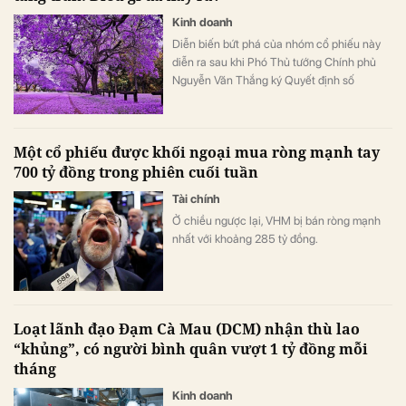
Kinh doanh
Diễn biến bứt phá của nhóm cổ phiếu này
diễn ra sau khi Phó Thủ tướng Chính phủ
Nguyễn Văn Thắng ký Quyết định số
40/2026/QĐ-TTg ngày 05/8/2026 của Thủ
tướng Chính phủ về tiêu chí phân loại
doanh nghiệp để thực hiện cơ cấu lại vốn
Một cổ phiếu được khối ngoại mua ròng mạnh tay
nhà nước tại doanh nghiệp nhà nước, doanh
700 tỷ đồng trong phiên cuối tuần
nghiệp có vốn nhà nước.
Tài chính
Ở chiều ngược lại, VHM bị bán ròng mạnh
nhất với khoảng 285 tỷ đồng.
Loạt lãnh đạo Đạm Cà Mau (DCM) nhận thù lao
“khủng”, có người bình quân vượt 1 tỷ đồng mỗi
tháng
Kinh doanh