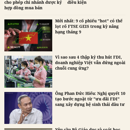
cho phép chi nhánh được ký
điều kiện
hợp đồng mua bán
Mới nhất: 9 cổ phiếu "hot" có thể
lọt rổ FTSE GEIS trong kỳ nâng
hạng tháng 9
Vì sao sau 4 thập kỷ thu hút FDI,
doanh nghiệp Việt vẫn đứng ngoài
chuỗi cung ứng?
Ông Phan Đức Hiếu: Nghị quyết 10
tạo bước ngoặt từ "ưu đãi FDI"
sang xây dựng hệ sinh thái đầu tư
Yêu cầu Bộ Giáo dục rà soát học