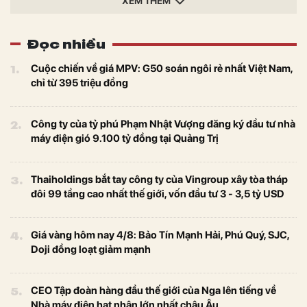
XEM THÊM
Đọc nhiều
1.
Cuộc chiến về giá MPV: G50 soán ngôi rẻ nhất Việt Nam,
chỉ từ 395 triệu đồng
2.
Công ty của tỷ phú Phạm Nhật Vượng đăng ký đầu tư nhà
máy điện gió 9.100 tỷ đồng tại Quảng Trị
3.
Thaiholdings bắt tay công ty của Vingroup xây tòa tháp
đôi 99 tầng cao nhất thế giới, vốn đầu tư 3 - 3,5 tỷ USD
4.
Giá vàng hôm nay 4/8: Bảo Tín Mạnh Hải, Phú Quý, SJC,
Doji đồng loạt giảm mạnh
5.
CEO Tập đoàn hàng đầu thế giới của Nga lên tiếng về
Nhà máy điện hạt nhân lớn nhất châu Âu