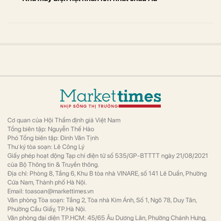
Cơ quan của Hội Thẩm định giá Việt Nam
Tổng biên tập: Nguyễn Thế Hào
Phó Tổng biên tập: Đinh Văn Tịnh
Thư ký tòa soạn: Lê Công Lý
Giấy phép hoạt động Tạp chí điện tử số 535/GP-BTTTT ngày 21/08/2021
của Bộ Thông tin & Truyền thông.
Địa chỉ: Phòng 8, Tầng 6, Khu B tòa nhà VINARE, số 141 Lê Duẩn, Phường
Cửa Nam, Thành phố Hà Nội.
Email: toasoan@markettimes.vn
Văn phòng Tòa soạn: Tầng 2, Tòa nhà Kim Ánh, Số 1, Ngõ 78, Duy Tân,
Phường Cầu Giấy, TP.Hà Nội.
Văn phòng đại diện TP.HCM: 45/65 Âu Dương Lân, Phường Chánh Hưng,