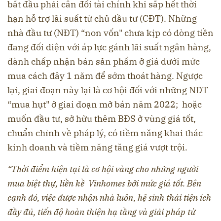
bắt đầu phải cân đối tài chính khi sắp hết thời
hạn hỗ trợ lãi suất từ chủ đầu tư (CĐT). Những
nhà đầu tư (NĐT) “non vốn" chưa kịp có dòng tiền
đang đối diện với áp lực gánh lãi suất ngân hàng,
đành chấp nhận bán sản phẩm ở giá dưới mức
mua cách đây 1 năm để sớm thoát hàng. Ngược
lại, giai đoạn này lại là cơ hội đối với những NĐT
“mua hụt" ở giai đoạn mở bán năm 2022; hoặc
muốn đầu tư, sở hữu thêm BĐS ở vùng giá tốt,
chuẩn chỉnh về pháp lý, có tiềm năng khai thác
kinh doanh và tiềm năng tăng giá vượt trội.
“Thời điểm hiện tại là cơ hội vàng cho những người
mua biệt thự, liền kề Vinhomes bởi mức giá tốt. Bên
cạnh đó, việc được nhận nhà luôn, hệ sinh thái tiện ích
đầy đủ, tiến độ hoàn thiện hạ tầng và giải pháp từ