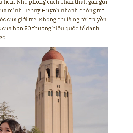
 lịch. Nhờ phong cách chân thật, gần gũi
 của mình, Jenny Huynh nhanh chóng trở
 của giới trẻ. Không chỉ là người truyền
c của hơn 50 thương hiệu quốc tế danh
go.