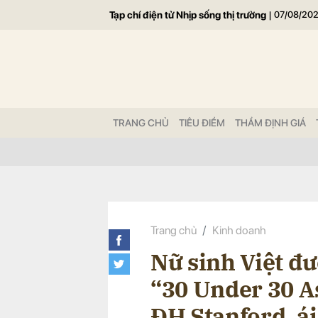
Tạp chí điện tử Nhịp sống thị trường
|
07/08/20
Gửi 
TRANG CHỦ
TIÊU ĐIỂM
THẨM ĐỊNH GIÁ
Trang chủ
Kinh doanh
Nữ sinh Việt đ
“30 Under 30 A
ĐH Stanford, ái