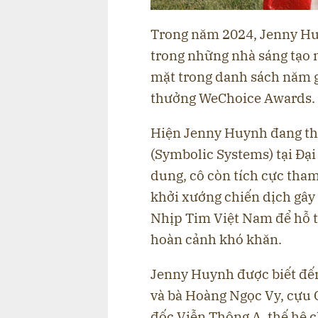
Trong năm 2024, Jenny Hu
trong những nhà sáng tạo n
mặt trong danh sách năm g
thưởng WeChoice Awards.
Hiện Jenny Huynh đang th
(Symbolic Systems) tại Đại
dung, cô còn tích cực tha
khởi xướng chiến dịch gây
Nhịp Tim Việt Nam để hỗ t
hoàn cảnh khó khăn.
Jenny Huynh được biết đến
và bà Hoàng Ngọc Vy, cựu 
đốc Viễn Thông A, thế hệ ch