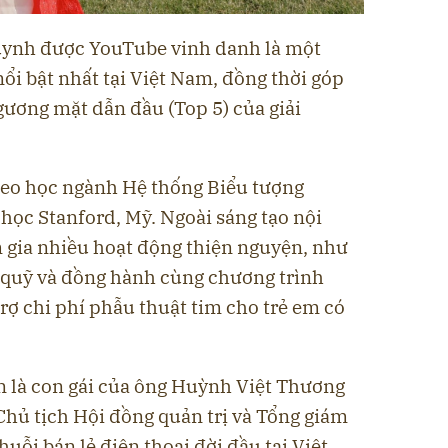
ynh được YouTube vinh danh là một
ổi bật nhất tại Việt Nam, đồng thời góp
ương mặt dẫn đầu (Top 5) của giải
eo học ngành Hệ thống Biểu tượng
 học Stanford, Mỹ. Ngoài sáng tạo nội
m gia nhiều hoạt động thiện nguyện, như
 quỹ và đồng hành cùng chương trình
rợ chi phí phẫu thuật tim cho trẻ em có
 là con gái của ông Huỳnh Việt Thương
Chủ tịch Hội đồng quản trị và Tổng giám
uỗi bán lẻ điện thoại đời đầu tại Việt