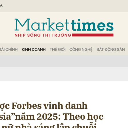
26
bình luận
TÀI CHÍNH
KINH DOANH
THẾ GIỚI
CÔNG NGHỆ
BẤT ĐỘNG SẢN
Hủy
G
ược Forbes vinh danh
sia”năm 2025: Theo học
 nữ nhà sáng lập chuỗi