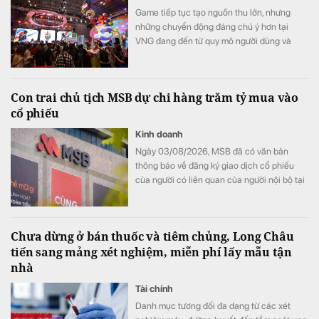
Game tiếp tục tạo nguồn thu lớn, nhưng
những chuyển động đáng chú ý hơn tại
VNG đang đến từ quy mô người dùng và
cách tập đoàn đầu tư vào AI.
Con trai chủ tịch MSB dự chi hàng trăm tỷ mua vào
cổ phiếu
Kinh doanh
Ngày 03/08/2026, MSB đã có văn bản
thông báo về đăng ký giao dịch cổ phiếu
của người có liên quan của người nội bộ tại
Ngân hàng TMCP Hàng Hải Việt Nam
(HoSE: MSB). Đây là một trong những giao
dịch đăng ký mua vào của cá nhân đối với
Chưa dừng ở bán thuốc và tiêm chủng, Long Châu
cổ phiếu MSB có giá trị và khối lượng lớn
tiến sang mảng xét nghiệm, miễn phí lấy mẫu tận
nhất từ trước đến nay.
nhà
Tài chính
Danh mục tương đối đa dạng từ các xét