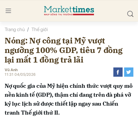
Trang chủ
Thế giới
bình luận
Nóng: Nợ công tại Mỹ vượt
ngưỡng 100% GDP, tiêu 7 đồng
lại mất 1 đồng trả lãi
Vũ Anh
11:31 04/05/2026
Nợ quốc gia của Mỹ hiện chính thức vượt quy mô
Hủy
G
nền kinh tế (GDP), thậm chí đang trên đà phá vỡ
kỷ lục lịch sử được thiết lập ngay sau Chiến
tranh Thế giới thứ II.