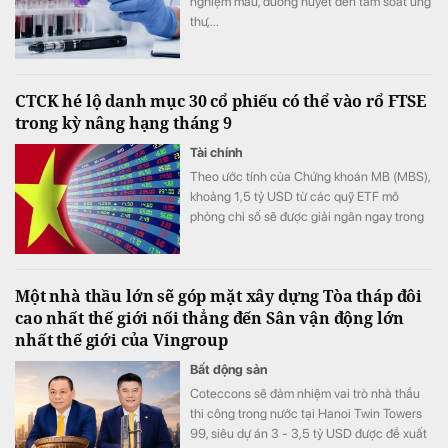
nghiệm máu, đường huyết đến tầm soát ung
thư,...
CTCK hé lộ danh mục 30 cổ phiếu có thể vào rổ FTSE
trong kỳ nâng hạng tháng 9
Tài chính
Theo ước tính của Chứng khoán MB (MBS),
khoảng 1,5 tỷ USD từ các quỹ ETF mô
phỏng chỉ số sẽ được giải ngân ngay trong
kỳ cơ cấu tháng 9/2026.
Một nhà thầu lớn sẽ góp mặt xây dựng Tòa tháp đôi
cao nhất thế giới nối thẳng đến Sân vận động lớn
nhất thế giới của Vingroup
Bất động sản
Coteccons sẽ đảm nhiệm vai trò nhà thầu
thi công trong nước tại Hanoi Twin Towers
99, siêu dự án 3 - 3,5 tỷ USD được đề xuất