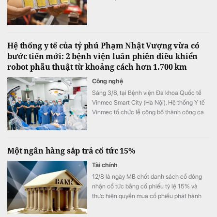
Hệ thống y tế của tỷ phú Phạm Nhật Vượng vừa có
bước tiến mới: 2 bệnh viện luân phiên điều khiển
robot phẫu thuật từ khoảng cách hơn 1.700 km
Công nghệ
Sáng 3/8, tại Bệnh viện Đa khoa Quốc tế
Vinmec Smart City (Hà Nội), Hệ thống Y tế
Vinmec tổ chức lễ công bố thành công ca
phẫu thuật robot từ xa hai chiều đầu tiên tại
Việt Nam.
Một ngân hàng sắp trả cổ tức 15%
Tài chính
12/8 là ngày MB chốt danh sách cổ đông
nhận cổ tức bằng cổ phiếu tỷ lệ 15% và
thực hiện quyền mua cổ phiếu phát hành
thêm.