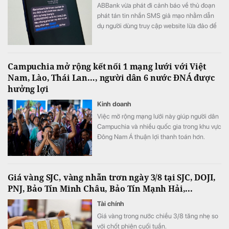
ABBank vừa phát đi cảnh báo về thủ đoạn
phát tán tin nhắn SMS giả mạo nhằm dẫn
dụ người dùng truy cập website lừa đảo để
chiếm đoạt thông tin.
Campuchia mở rộng kết nối 1 mạng lưới với Việt
Nam, Lào, Thái Lan…, người dân 6 nước ĐNÁ được
hưởng lợi
Kinh doanh
Việc mở rộng mạng lưới này giúp người dân
Campuchia và nhiều quốc gia trong khu vực
Đông Nam Á thuận lợi thanh toán hơn.
Giá vàng SJC, vàng nhẫn trơn ngày 3/8 tại SJC, DOJI,
PNJ, Bảo Tín Minh Châu, Bảo Tín Mạnh Hải,...
Tài chính
Giá vàng trong nước chiều 3/8 tăng nhẹ so
với chốt phiên cuối tuần.