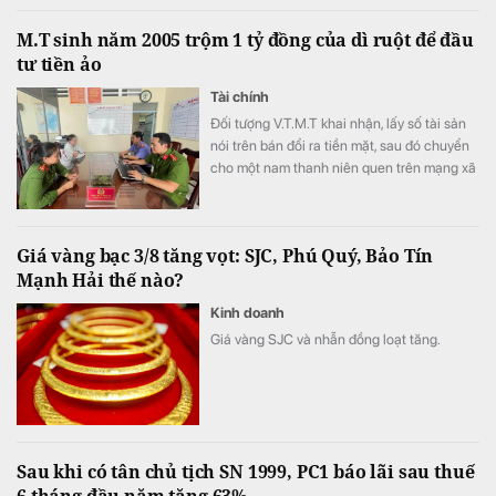
M.T sinh năm 2005 trộm 1 tỷ đồng của dì ruột để đầu
tư tiền ảo
Tài chính
Đối tượng V.T.M.T khai nhận, lấy số tài sản
nói trên bán đổi ra tiền mặt, sau đó chuyển
cho một nam thanh niên quen trên mạng xã
hội để đầu tư tiền ảo.
Giá vàng bạc 3/8 tăng vọt: SJC, Phú Quý, Bảo Tín
Mạnh Hải thế nào?
Kinh doanh
Giá vàng SJC và nhẫn đồng loạt tăng.
Sau khi có tân chủ tịch SN 1999, PC1 báo lãi sau thuế