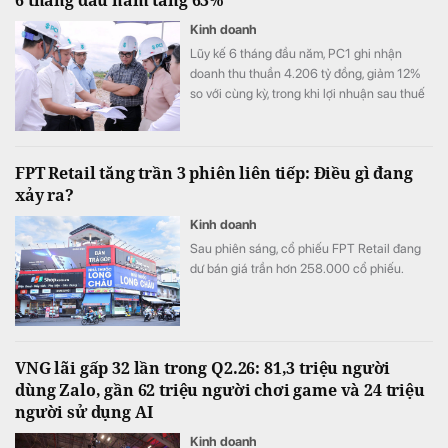
6 tháng đầu năm tăng 63%
Kinh doanh
Lũy kế 6 tháng đầu năm, PC1 ghi nhận
doanh thu thuần 4.206 tỷ đồng, giảm 12%
so với cùng kỳ, trong khi lợi nhuận sau thuế
đạt 505 tỷ đồng, tăng 63%.
FPT Retail tăng trần 3 phiên liên tiếp: Điều gì đang
xảy ra?
Kinh doanh
Sau phiên sáng, cổ phiếu FPT Retail đang
dư bán giá trần hơn 258.000 cổ phiếu.
VNG lãi gấp 32 lần trong Q2.26: 81,3 triệu người
dùng Zalo, gần 62 triệu người chơi game và 24 triệu
người sử dụng AI
Kinh doanh