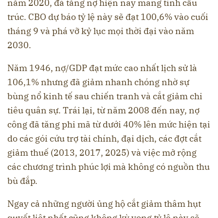
năm 2020, đà tăng nợ hiện nay mang tính cấu
trúc. CBO dự báo tỷ lệ này sẽ đạt 100,6% vào cuối
tháng 9 và phá vỡ kỷ lục mọi thời đại vào năm
2030.
Năm 1946, nợ/GDP đạt mức cao nhất lịch sử là
106,1% nhưng đã giảm nhanh chóng nhờ sự
bùng nổ kinh tế sau chiến tranh và cắt giảm chi
tiêu quân sự. Trái lại, từ năm 2008 đến nay, nợ
công đã tăng phi mã từ dưới 40% lên mức hiện tại
do các gói cứu trợ tài chính, đại dịch, các đợt cắt
giảm thuế (2013, 2017, 2025) và việc mở rộng
các chương trình phúc lợi mà không có nguồn thu
bù đắp.
Ngay cả những người ủng hộ cắt giảm thâm hụt
quyết liệt nhất cũng không kỳ vọng tỷ lệ này sẽ