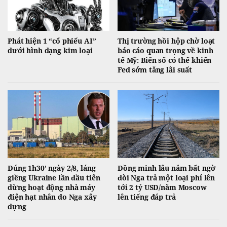
Phát hiện 1 “cổ phiếu AI”
Thị trường hồi hộp chờ loạt
dưới hình dạng kim loại
báo cáo quan trọng về kinh
tế Mỹ: Biến số có thể khiến
Fed sớm tăng lãi suất
Đúng 1h30' ngày 2/8, láng
Đồng minh lâu năm bất ngờ
giềng Ukraine lần đầu tiên
đòi Nga trả một loại phí lên
dừng hoạt động nhà máy
tới 2 tỷ USD/năm Moscow
điện hạt nhân do Nga xây
lên tiếng đáp trả
dựng