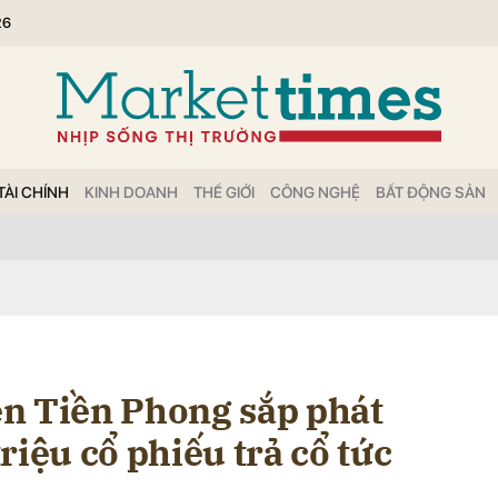
26
bình luận
TÀI CHÍNH
KINH DOANH
THẾ GIỚI
CÔNG NGHỆ
BẤT ĐỘNG SẢN
Hủy
G
n Tiền Phong sắp phát
riệu cổ phiếu trả cổ tức