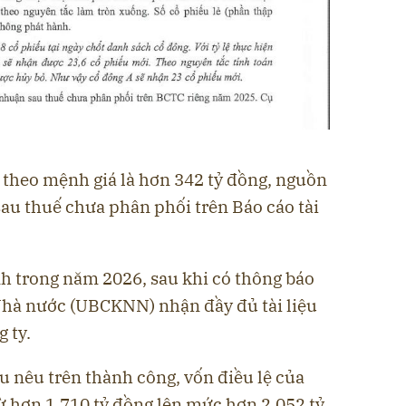
h theo mệnh giá là hơn 342 tỷ đồng, nguồn
sau thuế chưa phân phối trên Báo cáo tài
nh trong năm 2026, sau khi có thông báo
hà nước (UBCKNN) nhận đầy đủ tài liệu
 ty.
u nêu trên thành công, vốn điều lệ của
ừ hơn 1.710 tỷ đồng lên mức hơn 2.052 tỷ