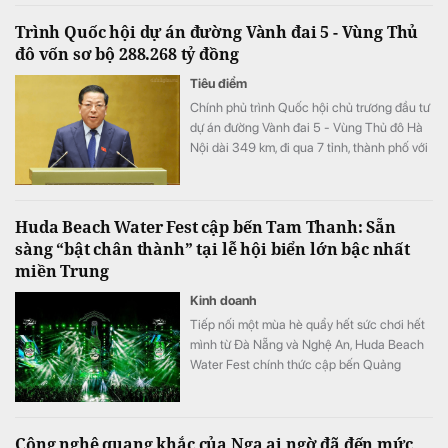
Trình Quốc hội dự án đường Vành đai 5 - Vùng Thủ
đô vốn sơ bộ 288.268 tỷ đồng
Tiêu điểm
Chính phủ trình Quốc hội chủ trương đầu tư
dự án đường Vành đai 5 - Vùng Thủ đô Hà
Nội dài 349 km, đi qua 7 tỉnh, thành phố với
tổng vốn sơ bộ 288.268 tỷ đồng. Dự án
hướng tới mục tiêu kết nối đồng bộ hạ tầng,
mở rộng không gian phát triển cho toàn
Huda Beach Water Fest cập bến Tam Thanh: Sẵn
vùng.
sàng “bật chân thành” tại lễ hội biển lớn bậc nhất
miền Trung
Kinh doanh
Tiếp nối một mùa hè quẩy hết sức chơi hết
mình từ Đà Nẵng và Nghệ An, Huda Beach
Water Fest chính thức cập bến Quảng
trường biển Tam Thanh ngày 8 - 9/8.
Công nghệ quang khắc của Nga ai ngờ đã đến mức