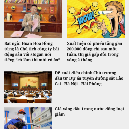
Bất ngờ: Huấn Hoa Hồng
Xuất hiện cổ phiếu tăng gần
từng là Chủ tịch công ty bất
200.000 đồng chỉ sau một
động sản với slogan nổi
tuần, thị giá gấp đôi trong
tiếng “có làm thì mới có ăn”
vòng 2 tháng
Đề xuất điều chỉnh Chủ trương
đầu tư Dự án tuyến đường sắt Lào
Cai - Hà Nội - Hải Phòng
Giá xăng dầu trong nước đồng loạt
giảm