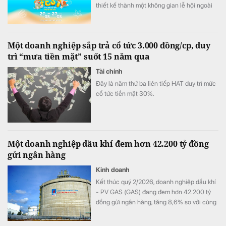
thiết kế thành một không gian lễ hội ngoài
trời đa trải nghiệm.
Một doanh nghiệp sắp trả cổ tức 3.000 đồng/cp, duy
trì “mưa tiền mặt” suốt 15 năm qua
Tài chính
Đây là năm thứ ba liên tiếp HAT duy trì mức
cổ tức tiền mặt 30%.
Một doanh nghiệp dầu khí đem hơn 42.200 tỷ đồng
gửi ngân hàng
Kinh doanh
Kết thúc quý 2/2026, doanh nghiệp dầu khí
- PV GAS (GAS) đang đem hơn 42.200 tỷ
đồng gửi ngân hàng, tăng 8,6% so với cùng
kỳ song doanh thu từ hoạt động tài chính lại
bất ngờ sụt giảm.