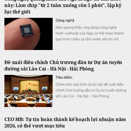
này: Làm chip "từ 2 tuần xuống còn 5 phút", lập kỷ
lục thế giới
Công nghệ
Máy quang khắc ứng dụng công nghệ
multi-cathode của Nga có thể hoàn thành
quá trình chiếu xạ tấm wafer silicon chỉ
trong khoảng 5 đến 7 phút, thay vì mất 2
tuần như trước đây, tương đương tốc độ xử
lý nhanh hơn tới 3.000 lần.
Đề xuất điều chỉnh Chủ trương đầu tư Dự án tuyến
đường sắt Lào Cai - Hà Nội - Hải Phòng
Tiêu điểm
Chính phủ vừa trình Quốc hội đề xuất điều
chỉnh Chủ trương đầu tư Dự án tuyến đường
sắt Lào Cai - Hà Nội - Hải Phòng.
CEO MB: Tự tin hoàn thành kế hoạch lợi nhuận năm
2026, có thể vượt mục tiêu