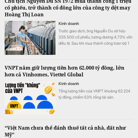
Chủ tịch Nguyễn Du SN 1972 mua thành công 1 triệu
cổ phiếu, trở thành cổ đông lớn của công ty dệt may
Hoàng Thị Loan
Kinh doanh
Trước giao dịch, ông Nguyễn Du sở hữu
335.500 cổ phiếu, tương đương 4,73% vốn
điều lệ. Sau khi mua thành công toàn bộ 1
triệu cổ phiếu đã đăng ký, lượng cổ phiếu
nắm giữ của ông tăng lên 1.335.500 đơn vị,
tương ứng 18,81% vốn.
VNPT nắm giữ lượng tiền hơn 62.000 tỷ đồng, lớn
hơn cả Vinhomes, Viettel Global
Kinh doanh
Tổng lượng tiền của VNPT khoảng 62.224
tỷ đồng, chiếm 53% tổng tài sản.
“Việt Nam chưa thể đánh thuế tất cả nhà, đất như
Mỹ”