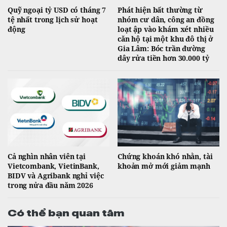
Quỹ ngoại tỷ USD có tháng 7
Phát hiện bất thường từ
tệ nhất trong lịch sử hoạt
nhóm cư dân, công an đồng
động
loạt ập vào khám xét nhiều
căn hộ tại một khu đô thị ở
Gia Lâm: Bóc trần đường
dây rửa tiền hơn 30.000 tỷ
Cả nghìn nhân viên tại
Chứng khoán khó nhằn, tài
Vietcombank, VietinBank,
khoản mở mới giảm mạnh
BIDV và Agribank nghỉ việc
trong nửa đầu năm 2026
Có thể bạn quan tâm