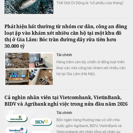
Thế Giới Di Động là “cổ phiếu của tháng”.
Đây hiện là khoản đầu tư lớn thứ ba của quỹ
Phát hiện bất thường từ nhóm cư dân, công an đồng
loạt ập vào khám xét nhiều căn hộ tại một khu đô
thị ở Gia Lâm: Bóc trần đường dây rửa tiền hơn
30.000 tỷ
Tài chính
Hàng trăm cán bộ, chiến sĩ đồng loạt triển
khai các mũi công tác khám xét nhiều căn
hộ tại Gia Lâm (Hà Nội).
Cả nghìn nhân viên tại Vietcombank, VietinBank,
BIDV và Agribank nghỉ việc trong nửa đầu năm 2026
Tài chính
Bốn ngân hàng thương mại có vốn nhà
nước gồm Agribank, BIDV, VietinBank và
Vietcombank ghi nhận tổng số nhân sự