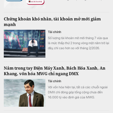
giảm hơn 1.100 người trong 6 tháng đầu
năm 2026.
Chứng khoán khó nhằn, tài khoản mở mới giảm
mạnh
Tài chính
Số lượng tài khoản mở mới tháng 7 vừa qua
là mức thấp thứ 2 trong vòng một năm trở lại
đây, chỉ cao hơn so với tháng 2/2026.
Nắm trong tay Điện Máy Xanh, Bách Hóa Xanh, An
Khang, vốn hóa MWG chỉ ngang DMX
Tài chính
Với vốn hóa hiện tại, tất cả các chuỗi ngoài
DMX chỉ đóng góp tổng cộng chưa đến
16.000 tỷ vào định giá của MWG.