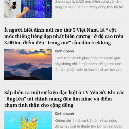
doanh quý 2/2026 góp phần củng cố nền
tảng cơ bản của thị trường, đồng thời hỗ trợ
mức định giá P/E hấp dẫn của VN-Index.
Ít người biết đỉnh núi cao thứ 5 Việt Nam, là “ cột
mốc thiêng liêng đẹp nhất biên cương” ở độ cao trên
3.000m, điểm đến "trong mơ" của dân trekking
Kinh doanh
Hành trình chinh phục "nóc nhà biên giới"
này không chỉ là thử thách thể lực mà còn
là trải nghiệm đầy tự hào khi chạm tay vào
cột mốc chủ quyền thiêng liêng giữa đại
ngàn Tây Bắc.
Sắp diễn ra một sự kiện đặc biệt ở CV Yên Sở: Khi các
"ông lớn" tài chính mang đến âm nhạc và điểm
chạm tinh thần cho cộng đồng
Kinh doanh
Không chỉ là một sự kiện âm nhạc cộng
đồng hay giải trí thuần túy, Đông Fest được