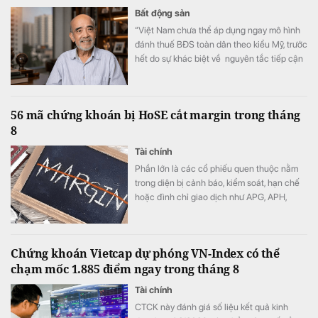
Bất động sản
“Việt Nam chưa thể áp dụng ngay mô hình
đánh thuế BĐS toàn dân theo kiểu Mỹ, trước
hết do sự khác biệt về nguyên tắc tiếp cận
tài nguyên đất đai, từ đó dẫn tới sự khác
nhau căn bản về cơ cấu tiền lương”.
56 mã chứng khoán bị HoSE cắt margin trong tháng
8
Tài chính
Phần lớn là các cổ phiếu quen thuộc nằm
trong diện bị cảnh báo, kiểm soát, hạn chế
hoặc đình chỉ giao dịch như APG, APH,
DQC, DGC, HVN, LDG, OGC, NVT, PTL,
TDH, TLH, TMT, VCA,…
Chứng khoán Vietcap dự phóng VN-Index có thể
chạm mốc 1.885 điểm ngay trong tháng 8
Tài chính
CTCK này đánh giá số liệu kết quả kinh