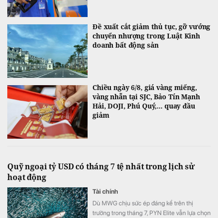
Đề xuất cắt giảm thủ tục, gỡ vướng
chuyển nhượng trong Luật Kinh
doanh bất động sản
Chiều ngày 6/8, giá vàng miếng,
vàng nhẫn tại SJC, Bảo Tín Mạnh
Hải, DOJI, Phú Quý,... quay đầu
giảm
Quỹ ngoại tỷ USD có tháng 7 tệ nhất trong lịch sử
hoạt động
Tài chính
Dù MWG chịu sức ép đáng kể trên thị
trường trong tháng 7, PYN Elite vẫn lựa chọn